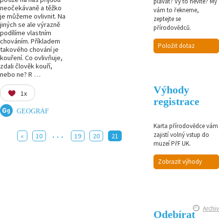
plavat? Vy to nevíte? My
neočekávaně a těžko
vám to řekneme,
je můžeme ovlivnit. Na
zeptejte se
jiných se ale výrazně
přírodovědců.
podílíme vlastním
chováním. Příkladem
Položit dotaz
takového chování je
kouření. Co ovlivňuje,
zdali člověk kouří,
nebo ne? R …
Výhody
1x
registrace
GEOGRAF
Karta přírodovědce vám
...
zajistí volný vstup do
«
10
19
20
21
muzeí PřF UK.
Zobrazit výhody
Archiv
Odebírat