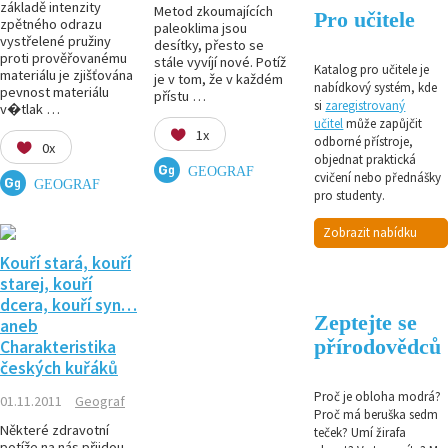
základě intenzity
Metod zkoumajících
Pro učitele
zpětného odrazu
paleoklima jsou
vystřelené pružiny
desítky, přesto se
proti prověřovanému
stále vyvíjí nové. Potíž
Katalog pro učitele je
materiálu je zjišťována
je v tom, že v každém
nabídkový systém, kde
pevnost materiálu
přístu …
si
zaregistrovaný
v�tlak …
učitel
může zapůjčit
1x
odborné přístroje,
0x
objednat praktická
GEOGRAF
cvičení nebo přednášky
GEOGRAF
pro studenty.
Zobrazit nabídku
Kouří stará, kouří
starej, kouří
dcera, kouří syn…
Zeptejte se
aneb
přírodovědců
Charakteristika
českých kuřáků
Proč je obloha modrá?
01.11.2011
Geograf
Proč má beruška sedm
Některé zdravotní
teček? Umí žirafa
potíže na nás přijdou