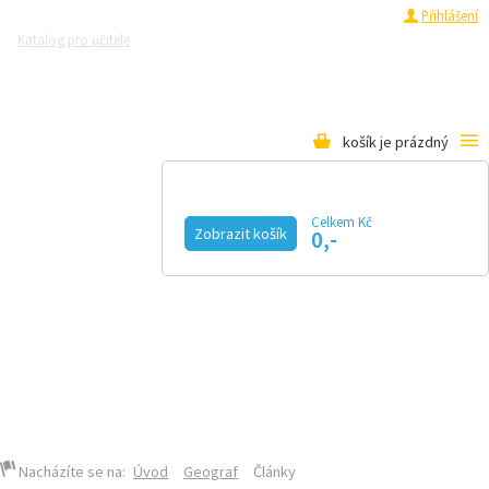
Registrace
Přihlášení
Katalog pro učitele
Zeptejte se přírodovědců
Razítková samoobsluha
Pro média
košík je prázdný
Celkem Kč
GEOGRAF
Zobrazit košík
0,-
KALENDÁŘ AKCÍ
MAGAZÍN
VIDEO
FOTOGALERIE
KE STAŽENÍ
E-SHOP
SEKCE GEOGRAFIE NA PŘF UK
ČLÁNKY
Nacházíte se na:
Úvod
Geograf
Články