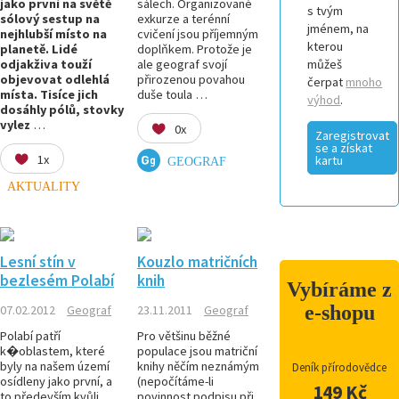
jako první na světě
sálech. Organizované
s tvým
sólový sestup na
exkurze a terénní
jménem, na
nejhlubší místo na
cvičení jsou příjemným
kterou
planetě.
Lidé
doplňkem. Protože je
odjakživa touží
ale geograf svojí
můžeš
objevovat odlehlá
přirozenou povahou
čerpat
mnoho
místa. Tisíce jich
duše toula …
výhod
.
dosáhly pólů, stovky
vylez
…
0x
Zaregistrovat
se a získat
1x
kartu
GEOGRAF
AKTUALITY
Lesní stín v
Kouzlo matričních
bezlesém Polabí
knih
Vybíráme z
e-shopu
07.02.2012
Geograf
23.11.2011
Geograf
Polabí patří
Pro většinu běžné
k�oblastem, které
populace jsou matriční
byly na našem území
knihy něčím neznámým
Deník přírodovědce
osídleny jako první, a
(nepočítáme-li
149 Kč
to především kvůli
povinnost podpisu při