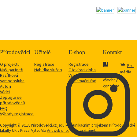
Přírodovědci
Učitelé
E-shop
Kontakt
O projektu
Registrace
Registrace
Pro
Naši partneři
Nabídka služeb
Otevírací doba
média
Razítková
Vše o nákupu
Všechny
samoobsluha
Reklamační řád
kontakty
Autoři
Vědci
Zeptejte se
přírodovědců
FAQ
Výhody registrace
Copyright © 2013, Prirodovedci.cz jsou komunikačním projektem
Přírodovědecké
fakulty
UK v Praze. Vytvořilo
Andweb s.r.o.
Mapa stránek