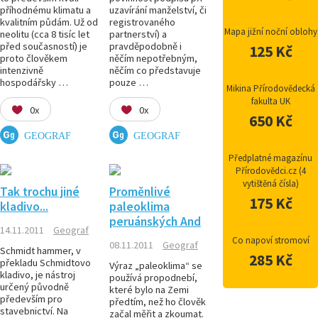
příhodnému klimatu a
uzavírání manželství, či
kvalitním půdám. Už od
registrovaného
Mapa jižní noční oblohy
neolitu (cca 8 tisíc let
partnerství) a
před současností) je
pravděpodobně i
125 Kč
proto člověkem
něčím nepotřebným,
intenzivně
něčím co představuje
hospodářsky …
pouze …
Mikina Přírodovědecká
fakulta UK
0x
0x
650 Kč
GEOGRAF
GEOGRAF
Předplatné magazínu
Přírodovědci.cz (4
vytištěná čísla)
Tak trochu jiné
Proměnlivé
175 Kč
kladivo...
paleoklima
peruánských And
14.11.2011
Geograf
Co napoví stromoví
08.11.2011
Geograf
Schmidt hammer, v
285 Kč
překladu Schmidtovo
Výraz „paleoklima“ se
kladivo, je nástroj
používá propodnebí,
určený původně
které bylo na Zemi
především pro
předtím, než ho člověk
stavebnictví. Na
začal měřit a zkoumat.