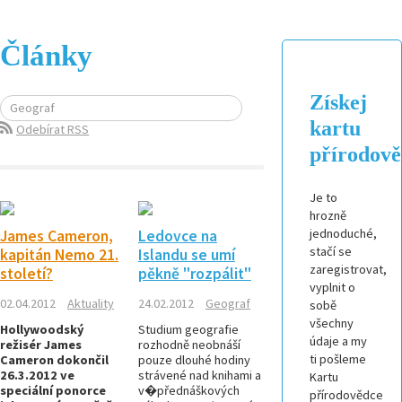
Články
Získej
Geograf
kartu
Odebírat RSS
přírodov
Je to
hrozně
jednoduché,
James Cameron,
Ledovce na
stačí se
kapitán Nemo 21.
Islandu se umí
zaregistrovat,
století?
pěkně "rozpálit"
vyplnit o
02.04.2012
Aktuality
24.02.2012
Geograf
sobě
všechny
Hollywoodský
Studium geografie
údaje a my
režisér James
rozhodně neobnáší
ti pošleme
Cameron dokončil
pouze dlouhé hodiny
26.3.2012 ve
strávené nad knihami a
Kartu
speciální ponorce
v�přednáškových
přírodovědce