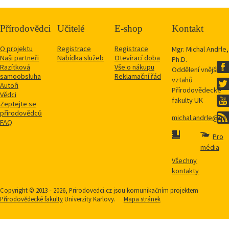
Přírodovědci
Učitelé
E-shop
Kontakt
O projektu
Registrace
Registrace
Mgr. Michal Andrle,
Naši partneři
Nabídka služeb
Otevírací doba
Ph.D.
Razítková
Vše o nákupu
Oddělení vnějších
samoobsluha
Reklamační řád
vztahů
Autoři
Přírodovědecké
Vědci
fakulty UK
Zeptejte se
přírodovědců
michal.andrle@natu
FAQ
Pro
média
Všechny
kontakty
Copyright © 2013 - 2026, Prirodovedci.cz jsou komunikačním projektem
Přírodovědecké fakulty
Univerzity Karlovy.
Mapa stránek