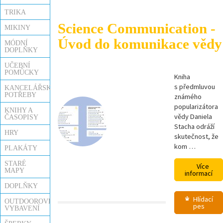
TRIKA
Science Communication -
MIKINY
Úvod do komunikace vědy
MÓDNÍ
DOPLŇKY
UČEBNÍ
POMŮCKY
Kniha
s předmluvou
KANCELÁŘSKÉ
POTŘEBY
známého
popularizátora
KNIHY A
vědy Daniela
ČASOPISY
Stacha odráží
HRY
skutečnost, že
kom …
PLAKÁTY
STARÉ
Více
MAPY
informací
DOPLŇKY
Hlídací
OUTDOOROVÉ
pes
VYBAVENÍ