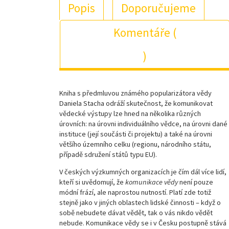
Popis
Doporučujeme
Komentáře (
)
Kniha s předmluvou známého popularizátora vědy
Daniela Stacha odráží skutečnost, že komunikovat
vědecké výstupy lze hned na několika různých
úrovních: na úrovni individuálního vědce, na úrovni dané
instituce (její součásti či projektu) a také na úrovni
většího územního celku (regionu, národního státu,
případě sdružení států typu EU).
V českých výzkumných organizacích je čím dál více lidí,
kteří si uvědomují, že
komunikace
vědy
není pouze
módní frází, ale naprostou nutností. Platí zde totiž
stejně jako v jiných oblastech lidské činnosti – když o
sobě nebudete dávat vědět, tak o vás nikdo vědět
nebude. Komunikace vědy se i v Česku postupně stává