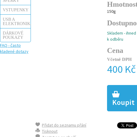
ŠPERKY
Hmotnos
VSTUPENKY
150g
USB A
Dostupno
ELEKTRONIKA
Skladem - ihned
DÁRKOVÉ
POUKAZY
k odběru
FAQ - často
Cena
kladené dotazy
Včetně DPH
400 Kč
Koupit
Přidat do seznamu přání
Tisknout