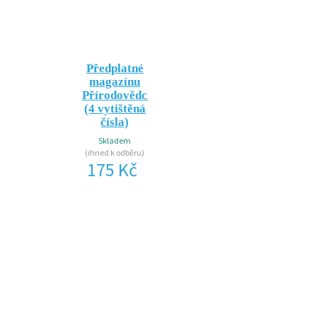
Předplatné
magazínu
Přírodovědci.cz
(4 vytištěná
čísla)
Skladem
(ihned k odběru)
175 Kč