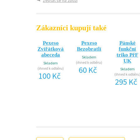
Zeptat se na zboží
Zákazníci kupují také
Pexeso
Pexeso
Pánské
Zvířátková
Bezobratlí
funkční
abeceda
triko PřF
Skladem
UK
(ihned k odběru)
Skladem
60 Kč
(ihned k odběru)
Skladem
100 Kč
(ihned k odběru
295 Kč