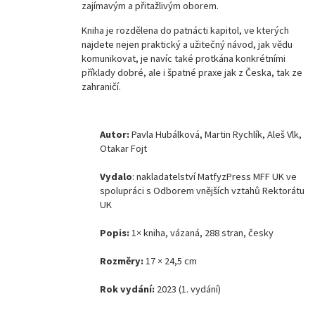
zajímavým a přitažlivým oborem.
Kniha je rozdělena do patnácti kapitol, ve kterých
najdete nejen praktický a užitečný návod, jak vědu
komunikovat, je navíc také protkána konkrétními
příklady dobré, ale i špatné praxe jak z Česka, tak ze
zahraničí.
Autor:
Pavla Hubálková, Martin Rychlík, Aleš Vlk,
Otakar Fojt
Vydalo
:
nakladatelství MatfyzPress MFF UK ve
spolupráci s Odborem vnějších vztahů Rektorátu
UK
Popis:
1× kniha, vázaná, 288 stran, česky
Rozměry:
17 × 24,5 cm
Rok vydání:
2023 (1. vydání)