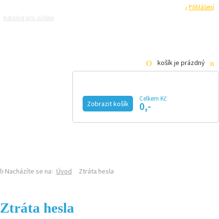
Registrace
Přihlášení
Katalog pro učitele
Zeptejte se přírodovědců
Razítková samoobsluha
Pro média
košík je prázdný
Celkem Kč
Zobrazit košík
0,-
KALENDÁŘ AKCÍ
MAGAZÍN
VIDEO
FOTOGALERIE
KE STAŽENÍ
E-SHOP
Nacházíte se na:
Úvod
Ztráta hesla
Ztráta hesla