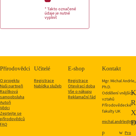
* Takto označené
údaje je nutné
vyplnit
Přírodovědci
Učitelé
E-shop
Kontakt
O projektu
Registrace
Registrace
Mgr. Michal Andrle,
Naši partneři
Nabídka služeb
Otevírací doba
Ph.D.
Razítková
Vše o nákupu
Oddělení vnějších
samoobsluha
Reklamační řád
vztahů
Autoři
Přírodovědecké
Vědci
fakulty UK
Zeptejte se
přírodovědců
michal.andrle@natu
FAQ
Pro