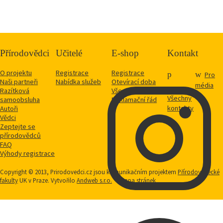
Přírodovědci
Učitelé
E-shop
Kontakt
O projektu
Registrace
Registrace
Pro
Naši partneři
Nabídka služeb
Otevírací doba
média
Razítková
Vše o nákupu
Všechny
samoobsluha
Reklamační řád
kontakty
Autoři
Vědci
Zeptejte se
přírodovědců
FAQ
Výhody registrace
Copyright © 2013, Prirodovedci.cz jsou komunikačním projektem
Přírodovědecké
fakulty
UK v Praze. Vytvořilo
Andweb s.r.o.
Mapa stránek