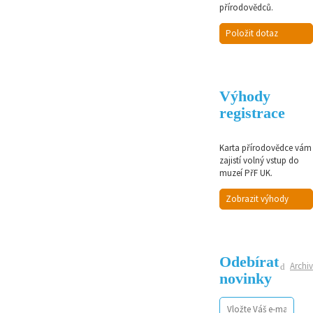
přírodovědců.
Položit dotaz
Výhody
registrace
Karta přírodovědce vám
zajistí volný vstup do
muzeí PřF UK.
Zobrazit výhody
Odebírat
Archiv
novinky