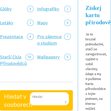
Získej
Glóby
Infografiky
8
1
kartu
přírodov
Letáky
Mapy
1
8
Je to
Prezentace
Pro zájemce
6
7
hrozně
o studium
jednoduché,
stačí se
zaregistrovat,
Starší čísla
Wallpapery
50
6
vyplnit o
Přírodovědců
sobě
všechny
údaje a my
ti pošleme
Kartu
přírodovědce
s tvým
Hledat v
jménem, na
souborech
kterou
můžeš