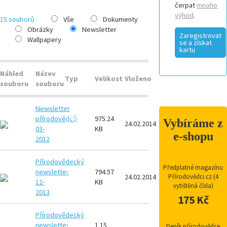
čerpat
mnoho
výhod
.
15 souborů
Vše
Dokumenty
Obrázky
Newsletter
Zaregistrovat
Wallpapery
se a získat
kartu
Náhled
Název
Typ
Velikost
Vloženo
souboru
souboru
Newsletter
přírodovědců
975.24
JPG
Vybíráme z
24.02.2014
03-
KB
e-shopu
2012
Přírodovědecký
Předplatné magazínu
newsletter
794.57
PDF
24.02.2014
Přírodovědci.cz (4
12-
KB
vytištěná čísla)
2013
175 Kč
Přírodovědecký
newsletter
1.15
PDF
Deník přírodovědce