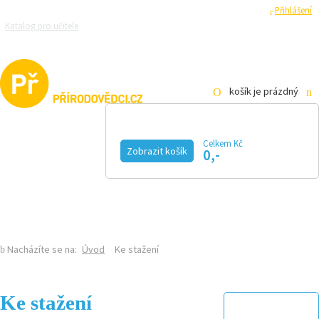
Registrace
Přihlášení
Katalog pro učitele
Zeptejte se přírodovědců
Razítková samoobsluha
Pro média
košík je prázdný
Celkem Kč
Zobrazit košík
0,-
KALENDÁŘ AKCÍ
MAGAZÍN
VIDEO
FOTOGALERIE
KE STAŽENÍ
E-SHOP
Nacházíte se na:
Úvod
Ke stažení
Ke stažení