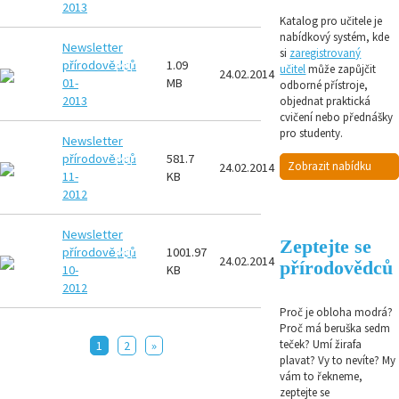
2013
Katalog pro učitele je
nabídkový systém, kde
Newsletter
si
zaregistrovaný
přírodovědců
1.09
PDF
učitel
může zapůjčit
24.02.2014
01-
MB
odborné přístroje,
2013
objednat praktická
cvičení nebo přednášky
pro studenty.
Newsletter
přírodovědců
581.7
PDF
Zobrazit nabídku
24.02.2014
11-
KB
2012
Newsletter
Zeptejte se
přírodovědců
1001.97
PDF
24.02.2014
přírodovědců
10-
KB
2012
Proč je obloha modrá?
Proč má beruška sedm
teček? Umí žirafa
1
2
»
plavat? Vy to nevíte? My
vám to řekneme,
zeptejte se