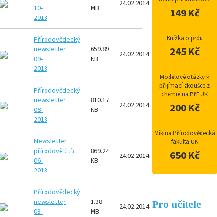
24.02.2014
10-
MB
149 Kč
2013
Knížka o prdu
Přírodovědecký
newsletter
659.89
245 Kč
PDF
24.02.2014
09-
KB
2013
Modelové otázky k
přijímací zkoušce z
Přírodovědecký
chemie na PřF UK
newsletter
810.17
PDF
24.02.2014
200 Kč
08-
KB
2013
Mikina Přírodovědecká
Newsletter
fakulta UK
přírodovědců
869.24
PDF
650 Kč
24.02.2014
06-
KB
2013
Přírodovědecký
newsletter
1.38
Pro učitele
PDF
24.02.2014
03-
MB