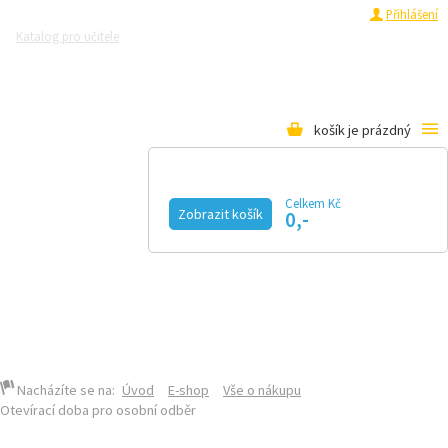
Registrace
Přihlášení
Katalog pro učitele
Zeptejte se přírodovědců
Razítková samoobsluha
Pro média
košík je prázdný
Celkem Kč
Zobrazit košík
0,-
KALENDÁŘ AKCÍ
MAGAZÍN
VIDEO
FOTOGALERIE
KE STAŽENÍ
E-SHOP
Nacházíte se na:
Úvod
E-shop
Vše o nákupu
Otevírací doba pro osobní odběr