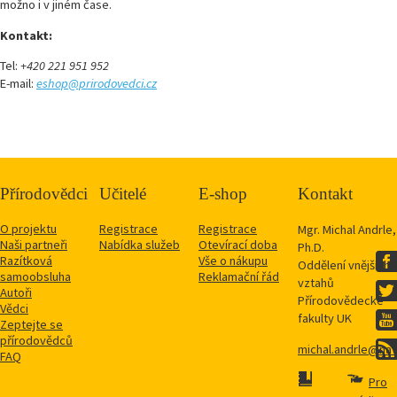
možno i v jiném čase.
Kontakt:
Tel:
+420 221 951 952
E-mail:
eshop@prirodovedci.cz
Přírodovědci
Učitelé
E-shop
Kontakt
O projektu
Registrace
Registrace
Mgr. Michal Andrle,
Naši partneři
Nabídka služeb
Otevírací doba
Ph.D.
Razítková
Vše o nákupu
Oddělení vnějších
samoobsluha
Reklamační řád
vztahů
Autoři
Přírodovědecké
Vědci
fakulty UK
Zeptejte se
přírodovědců
michal.andrle@natu
FAQ
Pro