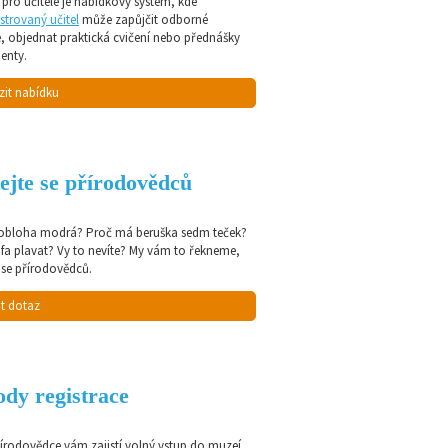
pro učitele je nabídkový systém, kde
strovaný učitel
může zapůjčit odborné
e, objednat praktická cvičení nebo přednášky
enty.
zit nabídku
ejte se přírodovědců
 obloha modrá? Proč má beruška sedm teček?
afa plavat? Vy to nevíte? My vám to řekneme,
 se přírodovědců.
t dotaz
dy registrace
řírodovědce vám zajistí volný vstup do muzeí