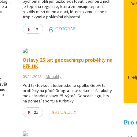
ologii,
bychom mohli jen těžko existovat. Jednou z nich
Doč
ie a
je tepelná regulace, která zmenšuje teplotní
ho
rozdíly mezi dnem a nocí, létem a zimou i mezi
tropickými a polárními oblastmi.
1x
GEOGRAF
Oslavy 25 let geocachingu proběhly na
PřF UK
03.11.2025
Aktuality
Předp
o
svět
Pod taktovkou studentského spolku GeoArts
line
proběhly na půdě Geografické sekce naší fakulty
i o
mezinárodní oslavy 25. výročí Geocachingu, hry
na pomezí sportu a turistiky.
2x
AKTUALITY
Pro 