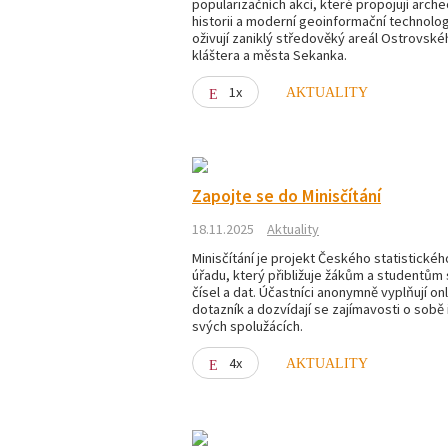
popularizačních akcí, které propojují arche
historii a moderní geoinformační technolog
oživují zaniklý středověký areál Ostrovské
kláštera a města Sekanka.
1x
AKTUALITY
Zapojte se do Minisčítání
18.11.2025
Aktuality
Minisčítání je projekt Českého statistickéh
úřadu, který přibližuje žákům a studentům 
čísel a dat. Účastníci anonymně vyplňují on
dotazník a dozvídají se zajímavosti o sobě 
svých spolužácích.
4x
AKTUALITY