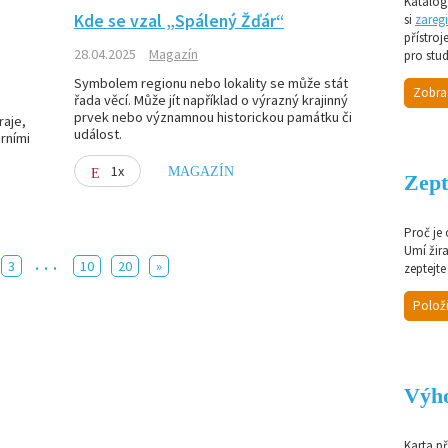
Katalog 
Kde se vzal „Spálený Žďár“
si
zaregi
přístroj
28.04.2025
Magazín
pro stud
Symbolem regionu nebo lokality se může stát
Zobra
řada věcí. Může jít například o výrazný krajinný
prvek nebo významnou historickou památku či
raje,
událost.
urními
1x
MAGAZÍN
Zept
Proč je
Umí žir
...
3
10
20
»
zeptejte
Položi
Výho
Karta p