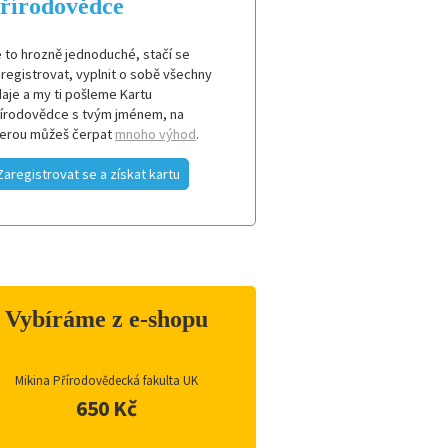
řírodovědce
 to hrozně jednoduché, stačí se
registrovat, vyplnit o sobě všechny
aje a my ti pošleme Kartu
řírodovědce s tvým jménem, na
terou můžeš čerpat
mnoho výhod
.
Zaregistrovat se a získat kartu
Vybíráme z e-shopu
Mikina Přírodovědecká fakulta UK
650 Kč