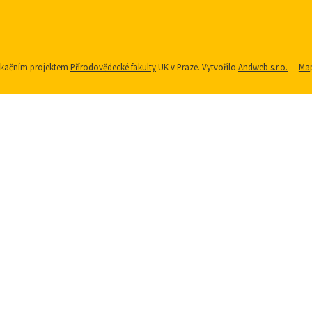
nikačním projektem
Přírodovědecké fakulty
UK v Praze. Vytvořilo
Andweb s.r.o.
Map