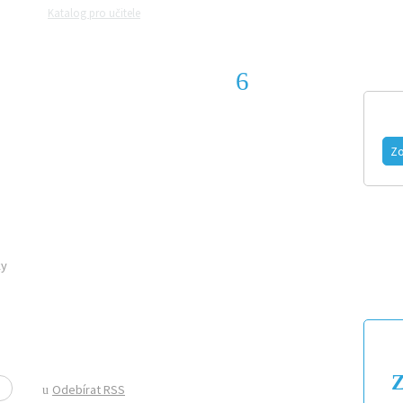
Katalog pro učitele
Zeptejte se přírodovědců
Razítková samoobslu
GEOGRAF
MAGAZÍN
VIDEO
FOTOGALERIE
Zo
ČLÁNKY
ky
Z
Odebírat RSS