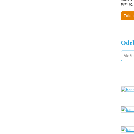
PřF UK.
Zobra
Odeb