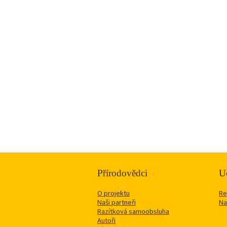
Přírodovědci
Uč
O projektu
Re
Naši partneři
Na
Razítková samoobsluha
Autoři