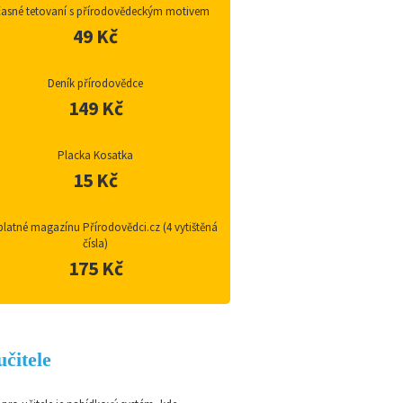
asné tetovaní s přírodovědeckým motivem
49 Kč
Deník přírodovědce
149 Kč
Placka Kosatka
15 Kč
latné magazínu Přírodovědci.cz (4 vytištěná
čísla)
175 Kč
učitele