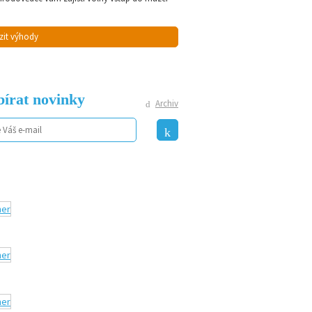
zit výhody
írat novinky
Archiv