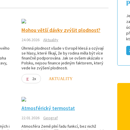
p
Je
za
úd
Mohou větší dávky zvýšit plodnost?
p
k
24.06.2026
Aktuality
lového
Úhrnná plodnost všude v Evropě klesá a ozývají
se hlasy, které říkají, že by rodina měla být více
noha
finančně podporována. Jak se ovšem ukázalo v
avy,
Polsku, nejsou finance jediným faktorem, který
vede ke zvýšení plodnosti.
2x
AKTUALITY
Atmosférický termostat
22.01.2026
Geograf
ných i
Atmosféra Země plní řadu funkcí, bez nichž