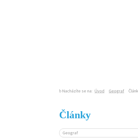
KALENDÁŘ AKCÍ
SEKCE GEOGRAFIE NA PŘF UK
Nacházíte se na:
Úvod
Geograf
Člán
Články
Geograf