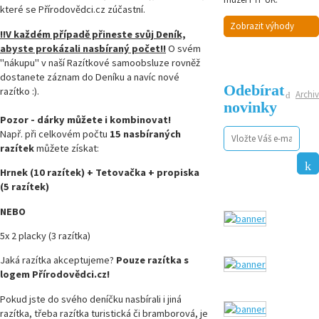
které se Přírodovědci.cz zúčastní.
Zobrazit výhody
!!V každém případě přineste svůj Deník,
abyste prokázali nasbíraný počet!!
O svém
"nákupu" v naší Razítkové samoobsluze rovněž
dostanete záznam do Deníku a navíc nové
Odebírat
razítko :).
Archiv
novinky
Pozor - dárky můžete i kombinovat!
Např. při celkovém počtu
15 nasbíraných
razítek
můžete získat:
Hrnek (10 razítek) + Tetovačka + propiska
(5 razítek)
NEBO
5x 2 placky (3 razítka)
Jaká razítka akceptujeme?
Pouze razítka s
logem Přírodovědci.cz!
Pokud jste do svého deníčku nasbírali i jiná
razítka, třeba razítka turistická či bramborová, je