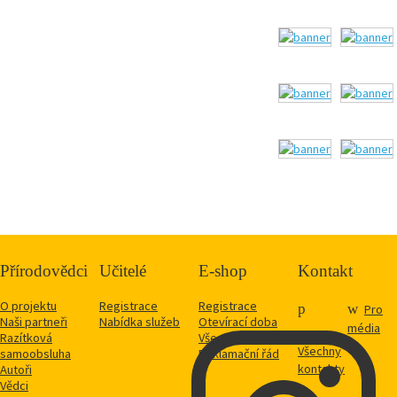
Přírodovědci
Učitelé
E-shop
Kontakt
O projektu
Registrace
Registrace
Pro
Naši partneři
Nabídka služeb
Otevírací doba
média
Razítková
Vše o nákupu
Všechny
samoobsluha
Reklamační řád
kontakty
Autoři
Vědci