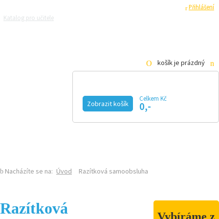
Registrace
Přihlášení
Katalog pro učitele
Zeptejte se přírodovědců
Razítková samoobsluha
Pro média
košík je prázdný
Celkem Kč
Zobrazit košík
0,-
KALENDÁŘ AKCÍ
MAGAZÍN
VIDEO
FOTOGALERIE
KE STAŽENÍ
E-SHOP
Nacházíte se na:
Úvod
Razítková samoobsluha
Razítková
Vybíráme z