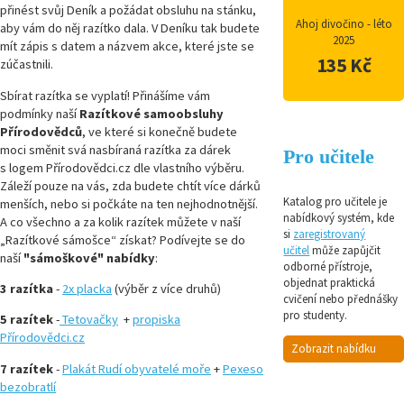
přinést svůj Deník a požádat obsluhu na stánku,
Ahoj divočino - léto
aby vám do něj razítko dala. V Deníku tak budete
2025
mít zápis s datem a názvem akce, které jste se
135 Kč
zúčastnili.
Sbírat razítka se vyplatí! Přinášíme vám
podmínky naší
Razítkové samoobsluhy
Přírodovědců
, ve které si konečně budete
moci směnit svá nasbíraná razítka za dárek
Pro učitele
s logem Přírodovědci.cz dle vlastního výběru.
Záleží pouze na vás, zda budete chtít více dárků
Katalog pro učitele je
menších, nebo si počkáte na ten nejhodnotnější.
nabídkový systém, kde
A co všechno a za kolik razítek můžete v naší
si
zaregistrovaný
„Razítkové sámošce“ získat? Podívejte se do
učitel
může zapůjčit
naší
"sámoškové" nabídky
:
odborné přístroje,
objednat praktická
3 razítka
-
2x placka
(výběr z více druhů)
cvičení nebo přednášky
pro studenty.
5 razítek
-
Tetovačky
+
propiska
Přírodovědci.cz
Zobrazit nabídku
7 razítek
-
Plakát Rudí obyvatelé moře
+
Pexeso
bezobratlí