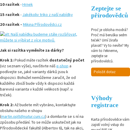
10 razítek
-
Hrnek
Zeptejte se
přírodovědců
15 razítek
-
Jakékoliv triko z naší nabídky
20 razítek -
Mikina Přírodovědci.cz
Proč je obloha modrá?
Proč má beruška sedm
teček? Umí žirafa
plavat? Vy to nevíte? My
Jak si razítka vyměníte za dárky?
vám to řekneme,
zeptejte se
Krok 1:
Pokud máte razítek
dostatečný počet
přírodovědců.
(viz seznam výše), navštivte náš
e-shop
a
podívejte se, jaké varianty dárků jsou k
Položit dotaz
dispozici. Bohužel nemůžeme zaručit, že od
každého zboží bude vždy k dispozici každá
barevná varianta v každé velikosti (např. u
triček).
Výhody
registrace
Krok 2:
Až budete mít vybráno, kontaktujte
obsluhu našeho e-shopu
(
martin.oplt@natur.cuni.cz
) a domluvte se s ní na
Karta přírodovědce vám
způsobu předání. To se může uskutečnit jak na
zajistí volný vstup do
Přírodovědecké fakultě (Albertov 6), tak na akci,
muzeí PřF UK.