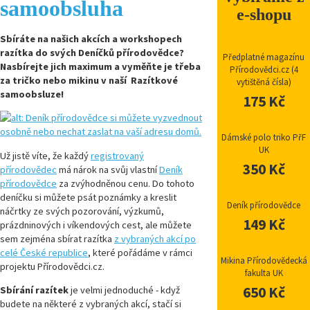
samoobsluha
e-shopu
Sbíráte na našich akcích a workshopech
razítka do svých Deníčků přírodovědce?
Předplatné magazínu
Nasbírejte jich maximum a vyměňte je třeba
Přírodovědci.cz (4
za tričko nebo mikinu v naší Razítkové
vytištěná čísla)
samoobsluze!
175 Kč
Dámské polo triko PřF
UK
Už jistě víte, že každý
registrovaný
350 Kč
přírodovědec
má nárok na svůj vlastní
Deník
přírodovědce
za zvýhodněnou cenu. Do tohoto
deníčku si můžete psát poznámky a kreslit
Deník přírodovědce
náčrtky ze svých pozorování, výzkumů,
149 Kč
prázdninových i víkendových cest, ale můžete
sem zejména sbírat razítka
z vybraných akcí po
celé České republice
, které pořádáme v rámci
Mikina Přírodovědecká
projektu Přírodovědci.cz.
fakulta UK
650 Kč
Sbírání razítek
je velmi jednoduché - když
budete na některé z vybraných akcí, stačí si