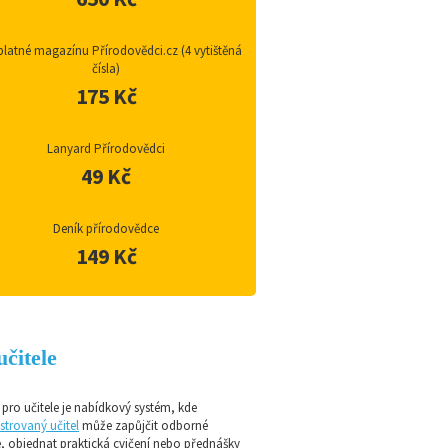
latné magazínu Přírodovědci.cz (4 vytištěná
čísla)
175 Kč
Lanyard Přírodovědci
49 Kč
Deník přírodovědce
149 Kč
učitele
pro učitele je nabídkový systém, kde
strovaný učitel
může zapůjčit odborné
e, objednat praktická cvičení nebo přednášky