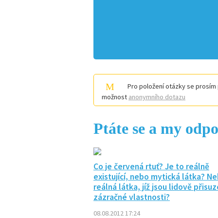
Pro položení otázky se prosím 
možnost
anonymního dotazu
Ptáte se a my odp
Co je červená rtuť? Je to reálně
existující, nebo mytická látka? N
reálná látka, jíž jsou lidově přisu
zázračné vlastnosti?
08.08.2012 17:24