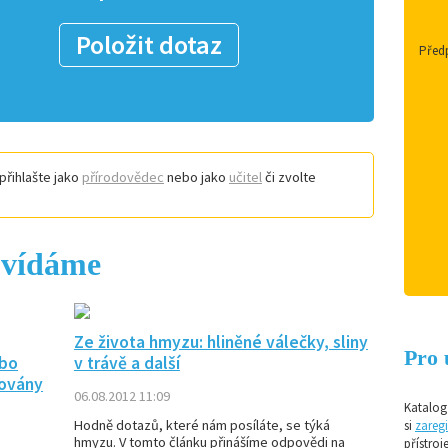
Položit dotaz
Předp
přihlašte jako
přírodovědec
nebo jako
učitel
či zvolte
ovídáme
Ze života hmyzu: hliněné válečky, sliny
Pro 
ebo
v trávě a další
zovány
06.08.2012 11:09
Katalog 
Hodně dotazů, které nám posíláte, se týká
si
zaregi
hmyzu. V tomto článku přinášíme odpovědi na
přístroj