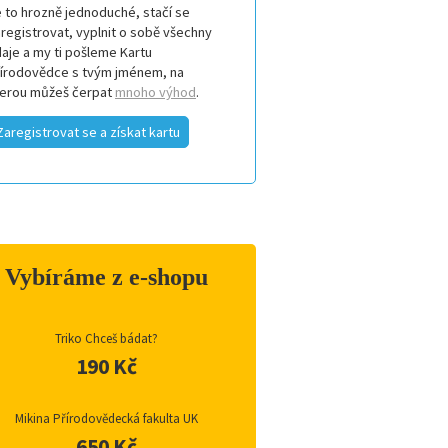
 to hrozně jednoduché, stačí se
registrovat, vyplnit o sobě všechny
aje a my ti pošleme Kartu
řírodovědce s tvým jménem, na
terou můžeš čerpat
mnoho výhod
.
Zaregistrovat se a získat kartu
Vybíráme z e-shopu
Triko Chceš bádat?
190 Kč
Mikina Přírodovědecká fakulta UK
650 Kč