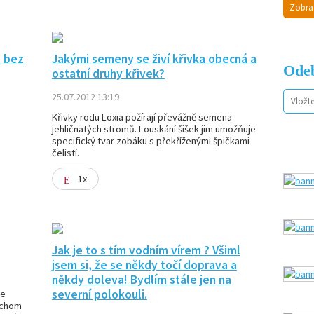
Zobra
é bez
Jakými semeny se živí křivka obecná a
Odeb
ostatní druhy křivek?
25.07.2012 13:19
Křivky rodu Loxia požírají převážně semena
jehličnatých stromů. Louskání šišek jim umožňuje
specifický tvar zobáku s překříženými špičkami
čelistí.
1x
Jak je to s tím vodním vírem ? Všiml
jsem si, že se někdy točí doprava a
někdy doleva! Bydlím stále jen na
severní polokouli.
se
ychom