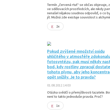
Termín „červená rtuť“ se občas objevuje, z
ve sdělovacích prostředcích, ale nikdy jse
nenašel nějakou soudnou odpověď, o co b
jít. Možná zde existuje souvislost s alchymií
2x
Pokud zvýšené množství oxidu
uhličitého v atmosféře zdokonalu
fotosyntézu, pak musí někdy nas
bod, kdy rostliny zpracují dostat
tohoto plynu, aby jeho koncentra
opět snížily. Je to pravda?
01.08.2012 14:03
Otázka svědčí o přemýšlivosti tazatele. Bo
není to takto jednoduše pravda. Proč?
1x