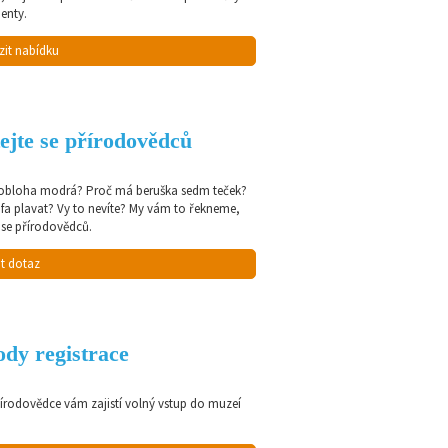
enty.
zit nabídku
ejte se přírodovědců
 obloha modrá? Proč má beruška sedm teček?
afa plavat? Vy to nevíte? My vám to řekneme,
 se přírodovědců.
t dotaz
dy registrace
řírodovědce vám zajistí volný vstup do muzeí