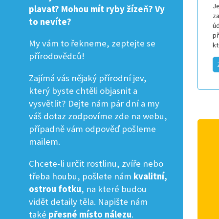
Je
plavat? Mohou mít ryby žízeň? Vy
za
to nevíte?
úd
p
My vám to řekneme, zeptejte se
k
přírodovědců!
Zajímá vás nějaký přírodní jev,
který byste chtěli objasnit a
vysvětlit? Dejte nám pár dní a my
váš dotaz zodpovíme zde na webu,
případně vám odpověď pošleme
mailem.
Chcete-li určit rostlinu, zvíře nebo
třeba houbu, pošlete nám
kvalitní,
ostrou fotku
, na které budou
vidět detaily těla. Napište nám
také
přesné místo nálezu
.