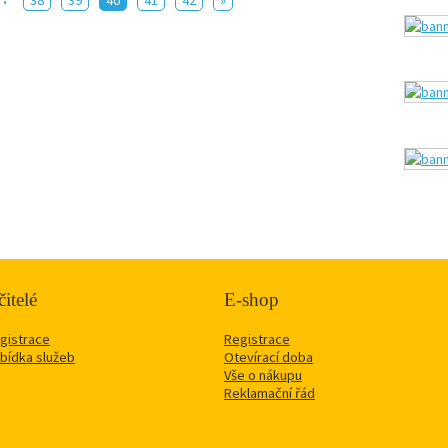
38
39
40
41
42
»
itelé
E-shop
gistrace
Registrace
bídka služeb
Otevírací doba
Vše o nákupu
Reklamační řád