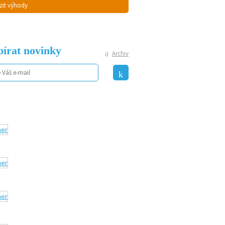
zit výhody
írat novinky
Archiv