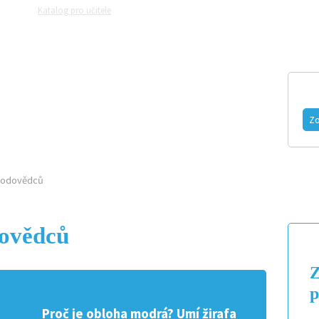
Katalog pro učitele
Zeptejte se přírodovědců
Razítková samoobslu
MAGAZÍN
VIDEO
FOTOGALERIE
Zo
írodovědců
dovědců
Z
p
Proč je obloha modrá? Umí žirafa