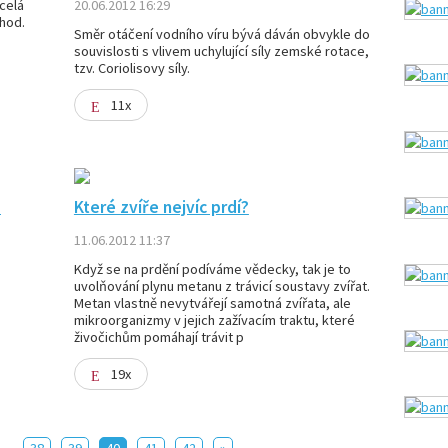
celá
20.06.2012 16:29
áhod.
Směr otáčení vodního víru bývá dáván obvykle do
souvislosti s vlivem uchylující síly zemské rotace,
tzv. Coriolisovy síly.
11x
?
Které zvíře nejvíc prdí?
11.06.2012 11:37
Když se na prdění podíváme vědecky, tak je to
uvolňování plynu metanu z trávicí soustavy zvířat.
Metan vlastně nevytvářejí samotná zvířata, ale
mikroorganizmy v jejich zažívacím traktu, které
živočichům pomáhají trávit p
19x
..