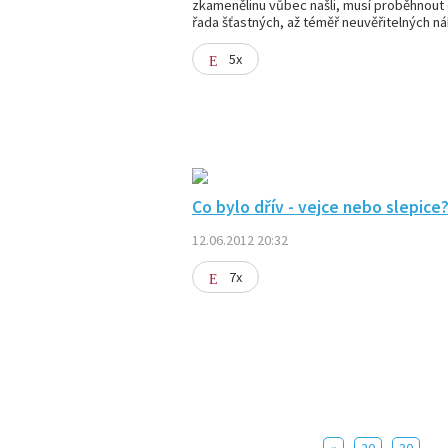
zkamenělinu vůbec našli, musí proběhnout 
řada šťastných, až téměř neuvěřitelných n
5x
Co bylo dřív - vejce nebo slepice
12.06.2012 20:32
7x
.