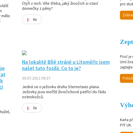
čtyři z nich. Víte třeba, jaký živočich si staví
pro stud
vlášť
domečky z pěny?
m
Zobra
y mělo
6x
.
Zept
Proč je
Na lokalitě Bílé stráně u Litoměřic jsem
Umí žir
zeptejte
je
našel tuto fosilii. Co to je?
tat
30.07.2012 09:37
Položi
ek
ci
Jedná se o ježovku druhu Sternotaxis plana.
Ježovky jsou mořští živočichové patřící do řádu
ostnokožců.
Výho
0x
hužel,
Karta p
PřF UK.