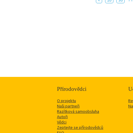
«
20
30
Přírodovědci
Uč
O projektu
Re
Naši partneři
Na
Razítková samoobsluha
Autoři
Vědci
Zeptejte se přírodovědců
FAQ