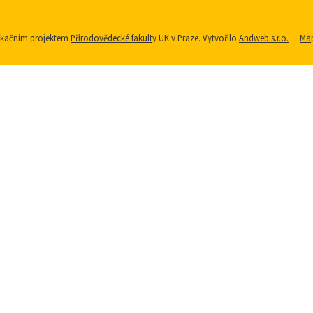
nikačním projektem
Přírodovědecké fakulty
UK v Praze. Vytvořilo
Andweb s.r.o.
Map