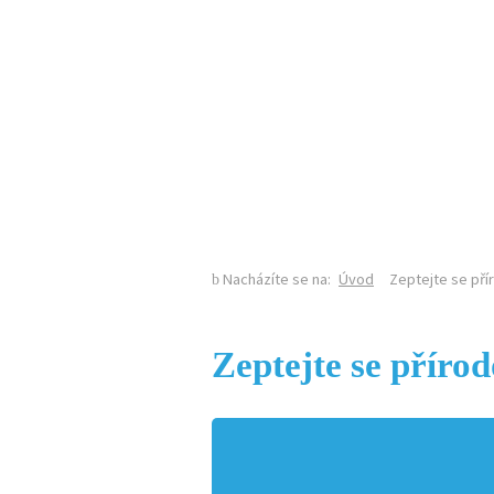
KALENDÁŘ AKCÍ
Nacházíte se na:
Úvod
Zeptejte se př
Zeptejte se příro