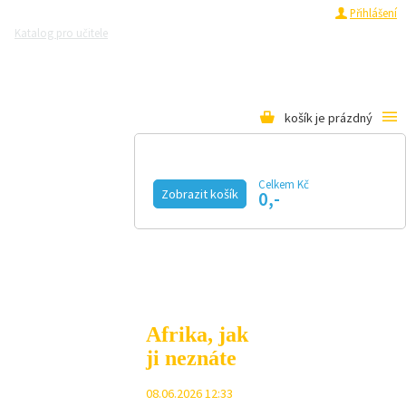
Registrace
Přihlášení
Katalog pro učitele
Zeptejte se přírodovědců
Razítková samoobsluha
Pro média
košík je prázdný
Celkem Kč
Zobrazit košík
0,-
KALENDÁŘ AKCÍ
MAGAZÍN
VIDEO
FOTOGALERIE
KE STAŽENÍ
E-SHOP
Afrika, jak
ji neznáte
08.06.2026 12:33