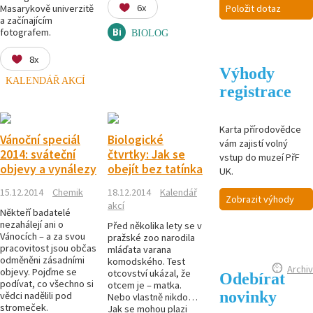
6x
Položit dotaz
Masarykově univerzitě
a začínajícím
fotografem.
BIOLOG
8x
Výhody
KALENDÁŘ AKCÍ
registrace
Karta přírodovědce
Vánoční speciál
Biologické
vám zajistí volný
2014: sváteční
čtvrtky: Jak se
vstup do muzeí PřF
objevy a vynálezy
obejít bez tatínka
UK.
15.12.2014
Chemik
18.12.2014
Kalendář
Zobrazit výhody
akcí
Někteří badatelé
nezahálejí ani o
Před několika lety se v
Vánocích – a za svou
pražské zoo narodila
pracovitost jsou občas
mláďata varana
odměněni zásadními
komodského. Test
Archiv
objevy. Pojďme se
otcovství ukázal, že
Odebírat
podívat, co všechno si
otcem je – matka.
novinky
vědci nadělili pod
Nebo vlastně nikdo…
stromeček.
Jak se mohou plazi