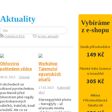
Aktuality
Vybíráme
z e-shopu
Vše
Odebírat RSS
Archiv aktualit
Deník přírodovědce
149 Kč
Ohňostroj
Workshop
pohledem vědce
Tajemství
Pánské triko Science
egyptských
is beautiful
08.01.2015
Chemik
písařů
305 Kč
V obchodech se
17.01.2015
Kalendář
zábavní pyrotechnikou
akcí
jsou hlavně před
Mikina
Silvestrem plné regály
Staroegyptské písmo
Přírodovědecká
pestrobarevných
– hieroglyfy – už
fakulta UK
válečků, trubiček, koulí
učarovalo mnoha
a kuželů. Ale co se