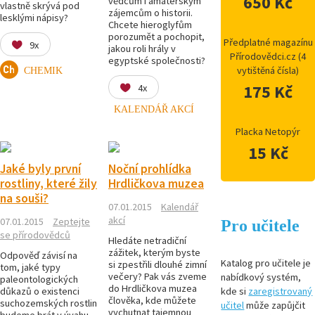
650 Kč
vědcům i amatérským
vlastně skrývá pod
zájemcům o historii.
lesklými nápisy?
Chcete hieroglyfům
porozumět a pochopit,
Předplatné magazínu
9x
jakou roli hrály v
Přírodovědci.cz (4
egyptské společnosti?
vytištěná čísla)
CHEMIK
175 Kč
4x
KALENDÁŘ AKCÍ
Placka Netopýr
15 Kč
Jaké byly první
Noční prohlídka
rostliny, které žily
Hrdličkova muzea
na souši?
07.01.2015
Kalendář
akcí
07.01.2015
Zeptejte
Pro učitele
se přírodovědců
Hledáte netradiční
zážitek, kterým byste
Odpověď závisí na
Katalog pro učitele je
si zpestřili dlouhé zimní
tom, jaké typy
večery? Pak vás zveme
nabídkový systém,
paleontologických
do Hrdličkova muzea
důkazů o existenci
kde si
zaregistrovaný
člověka, kde můžete
suchozemských rostlin
učitel
může zapůjčit
vychutnat tajemnou
budeme brát v úvahu.