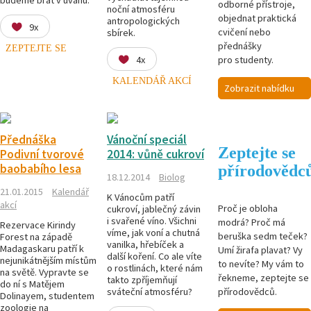
odborné přístroje,
noční atmosféru
objednat praktická
antropologických
9x
cvičení nebo
sbírek.
přednášky
ZEPTEJTE SE
4x
pro studenty.
KALENDÁŘ AKCÍ
Zobrazit nabídku
Přednáška
Vánoční speciál
Zeptejte se
Podivní tvorové
2014: vůně cukroví
baobabího lesa
přírodovědc
18.12.2014
Biolog
21.01.2015
Kalendář
K Vánocům patří
akcí
Proč je obloha
cukroví, jablečný závin
i svařené víno. Všichni
modrá? Proč má
Rezervace Kirindy
víme, jak voní a chutná
beruška sedm teček?
Forest na západě
vanilka, hřebíček a
Madagaskaru patří k
Umí žirafa plavat? Vy
další koření. Co ale víte
nejunikátnějším místům
to nevíte? My vám to
o rostlinách, které nám
na světě. Vypravte se
řekneme, zeptejte se
takto zpříjemňují
do ní s Matějem
přírodovědců.
sváteční atmosféru?
Dolinayem, studentem
zoologie na