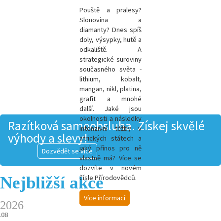
Pouště a pralesy?
Slonovina a
diamanty? Dnes spíš
doly, výsypky, hutě a
odkaliště. A
strategické suroviny
současného světa -
l
ithium, kobalt,
mangan, nikl, platina,
grafit a mnohé
další.
Jaké jsou
okolnosti a následky
Razítková samoobsluha. Získej skvělé
intenzivní těžby v
výhody a slevy!
afrických státech a
jaký přínos pro ně
Dozvědět se více
vlastně má? Více se
dozvíte v novém
Nejbližší akce
čísle Přírodovědců.
Více informací
2026
.08
.08
.08
.08
.08