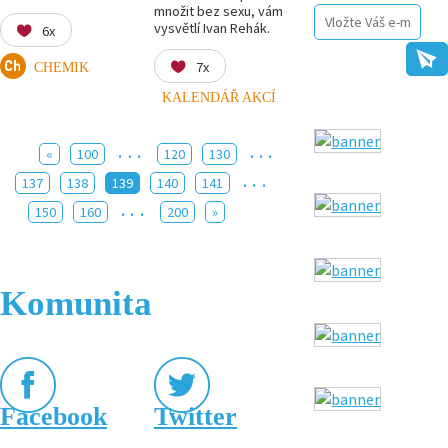
množit bez sexu, vám
vysvětlí Ivan Rehák.
6x
7x
CHEMIK
KALENDÁŘ AKCÍ
...
...
«
100
120
130
...
137
138
139
140
141
...
150
160
200
»
Komunita
Facebook
Twitter