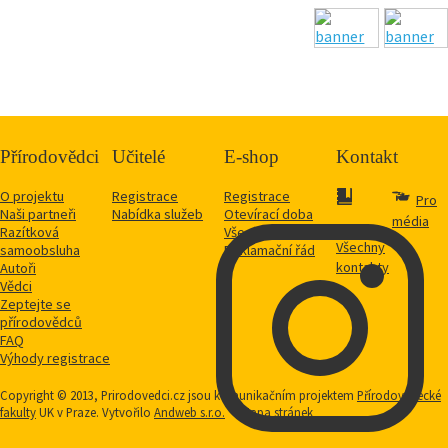
Přírodovědci
Učitelé
E-shop
Kontakt
O projektu
Registrace
Registrace
Pro
Naši partneři
Nabídka služeb
Otevírací doba
média
Razítková
Vše o nákupu
Všechny
samoobsluha
Reklamační řád
kontakty
Autoři
Vědci
Zeptejte se
přírodovědců
FAQ
Výhody registrace
Copyright © 2013, Prirodovedci.cz jsou komunikačním projektem
Přírodovědecké
fakulty
UK v Praze. Vytvořilo
Andweb s.r.o.
Mapa stránek