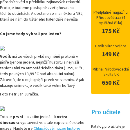
přírodních věd o přehlídku zajímavých rekordů.
Proto je budeme postupně zveřejňovat na
Předplatné magazínu
těchto stránkách. A dostane se i na některá NEJ,
Přírodovědci.cz (4
která se nám do tištěného kalendáře nevešla.
vytištěná čísla)
175 Kč
Co jsme tedy vybrali pro leden?
Deník přírodovědce
149 Kč
Vodík
má ze všech prvků nejméně protonů v
jádře (jenom jeden), nejnižší hustotu a nejnižší
teplotu tání za atmosférického tlaku (−259,16 °C,
Mikina Přírodovědecká
tedy pouhých 13,99 °C nad absolutní nulou).
fakulta UK
Zároveň jde o nejhojnější prvek ve vesmíru. A jak
650 Kč
ukazuje snímek, je vodík také velmi hořlavý.
Foto Petr Jan Juračka.
Pro učitele
Toto je
první
– a zatím jediná –
kostra
dinosaura
vystavená ve stálé expozici českého
Katalog pro učitele je
muzea. Najdete ji v
Chlupáčově muzeu historie