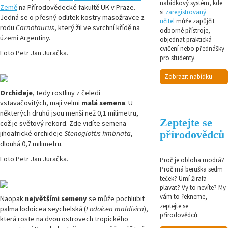
nabídkový systém, kde
Země
na Přírodovědecké fakultě UK v Praze.
si
zaregistrovaný
Jedná se o přesný odlitek kostry masožravce z
učitel
může zapůjčit
rodu
Carnotaurus
, který žil ve svrchní křídě na
odborné přístroje,
území Argentiny.
objednat praktická
cvičení nebo přednášky
Foto Petr Jan Juračka.
pro studenty.
Zobrazit nabídku
Orchideje
, tedy rostliny z čeledi
vstavačovitých, mají velmi
malá semena
. U
některých druhů jsou menší než 0,1 milimetru,
Zeptejte se
což je světový rekord. Zde vidíte semena
přírodovědců
jihoafrické orchideje
Stenoglottis fimbriata
,
dlouhá 0,7 milimetru.
Foto Petr Jan Juračka.
Proč je obloha modrá?
Proč má beruška sedm
teček? Umí žirafa
plavat? Vy to nevíte? My
vám to řekneme,
Naopak
největšími semeny
se může pochlubit
zeptejte se
palma lodoicea seychelská (
Lodoicea maldivica
),
přírodovědců.
která roste na dvou ostrovech tropického