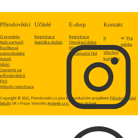
Přírodovědci
Učitelé
E-shop
Kontakt
O projektu
Registrace
Registrace
Pro
Naši partneři
Nabídka služeb
Otevírací doba
média
Razítková
Vše o nákupu
Všechny
samoobsluha
Reklamační řád
kontakty
Autoři
Vědci
Zeptejte se
přírodovědců
FAQ
Výhody registrace
Copyright © 2013, Prirodovedci.cz jsou komunikačním projektem
Přírodovědecké
fakulty
UK v Praze. Vytvořilo
Andweb s.r.o.
Mapa stránek