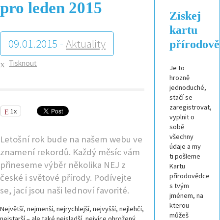
pro leden 2015
Získej
kartu
09.01.2015 -
Aktuality
přírodov
Tisknout
Je to
hrozně
jednoduché,
stačí se
zaregistrovat,
1x
vyplnit o
sobě
všechny
Letošní rok bude na našem webu ve
údaje a my
znamení rekordů. Každý měsíc vám
ti pošleme
přineseme výběr několika NEJ z
Kartu
přírodovědce
české i světové přírody. Podívejte
s tvým
se, jací jsou naši lednoví favorité.
jménem, na
kterou
Největší, nejmenší, nejrychlejší, nejvyšší, nejlehčí,
můžeš
nejstarší – ale také nejsladší, nejvíce ohrožený