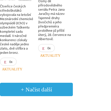
Osmý díl
přírodovědného
Čtveřice českých
seriálu Petra Jana
středoškoláků
Juračky má název
vybojovala na letošní
Tajemné druhy
Mezinárodní chemické
živočichů a jeho
olympiádě (IChO) v
předpremiéra
uzbeckém Taškentu
proběhne již příští
kompletní sadu
úterý, 28. července na
medailí. V náročné
Albertově.
konkurenci získaly
české naděje jedno
0x
zlato, dvě stříbra a
jeden bronz.
AKTUALITY
0x
AKTUALITY
+ Načíst další