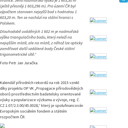
hranice. Jeho nadmořská výška je 1 603,30 m
(ještě přesněji 1 603,296 m). Pro území ČR byl
výpočtem stanoven nejvyšší bod s hodnotou 1
603,20 m. Ten se nachází na státní hranici s
Polskem.
Dlouhodobě uváděných 1 602 m je nadmořská
výška triangulačního bodu, který neleží na
nejvyšším místě, ale na místě, z něhož lze opticky
zaměřovat další vzdálené body České státní
trigonometrické sítě.“
Foto Petr Jan Juračka.
Kalendář přírodních rekordů na rok 2015 vznikl
díky projektu OP VK „Propagace přírodovědných
oborů prostřednictvím badatelsky orientované
výuky a popularizace výzkumu a vývoje, reg. č.
CZ.1.07/2.3.00/45.0028,“ který je spolufinancován
Evropským sociálním fondem a státním
rozpočtem ČR.