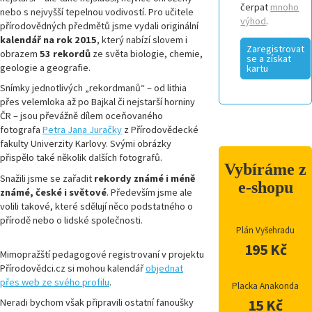
čerpat
mnoho
nebo s nejvyšší tepelnou vodivostí. Pro učitele
výhod
.
přírodovědných předmětů jsme vydali originální
kalendář na rok 2015
, který nabízí slovem i
Zaregistrovat
obrazem
53 rekordů
ze světa biologie, chemie,
se a získat
geologie a geografie.
kartu
Snímky jednotlivých „rekordmanů“ – od lithia
přes velemloka až po Bajkal či nejstarší horniny
ČR – jsou převážně dílem oceňovaného
fotografa
Petra Jana Juračky
z Přírodovědecké
fakulty Univerzity Karlovy. Svými obrázky
přispělo také několik dalších fotografů.
Vybíráme z
Snažili jsme se zařadit
rekordy známé i méně
e-shopu
známé, české i světové
. Především jsme ale
volili takové, které sdělují něco podstatného o
přírodě nebo o lidské společnosti.
Plán Vyšehradu
195 Kč
Mimopražští pedagogové registrovaní v projektu
Přírodovědci.cz si mohou kalendář
objednat
přes web ze svého profilu
.
Placka Anakonda
Neradi bychom však připravili ostatní fanoušky
15 Kč