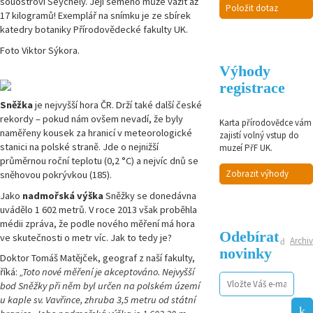
souostroví Seychely. Její semeno může vážit až
Položit dotaz
17 kilogramů! Exemplář na snímku je ze sbírek
katedry botaniky Přírodovědecké fakulty UK.
Foto Viktor Sýkora.
Výhody
registrace
Sněžka
je nejvyšší hora ČR. Drží také další české
rekordy – pokud nám ovšem nevadí, že byly
Karta přírodovědce vám
naměřeny kousek za hranicí v meteorologické
zajistí volný vstup do
stanici na polské straně. Jde o nejnižší
muzeí PřF UK.
průměrnou roční teplotu (0,2 °C) a nejvíc dnů se
Zobrazit výhody
sněhovou pokrývkou (185).
Jako
nadmořská výška
Sněžky se donedávna
uvádělo 1 602 metrů. V roce 2013 však proběhla
médii zpráva, že podle nového měření má hora
Odebírat
ve skutečnosti o metr víc. Jak to tedy je?
Archiv
novinky
Doktor Tomáš Matějček, geograf z naší fakulty,
říká:
„Toto nové měření je akceptováno. Nejvyšší
bod Sněžky při něm byl určen na polském území
u kaple sv. Vavřince, zhruba 3,5 metru od státní