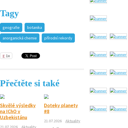
Tagy
geografie
botanika
anorganická chemie
přírodní rekordy
1x
Přečtěte si také
Skvělé výsledky
Doteky planety
na IChO v
#8
Uzbekistánu
21.07.2026
Aktuality
21.07.2026
Aktuality