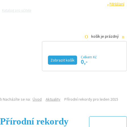
Registrace
Přihlášení
Katalog pro učitele
Zeptejte se přírodovědců
Razítková samoobsluha
Pro média
košík je prázdný
Celkem Kč
Zobrazit košík
0,-
KALENDÁŘ AKCÍ
MAGAZÍN
VIDEO
FOTOGALERIE
KE STAŽENÍ
E-SHOP
Nacházíte se na:
Úvod
Aktuality
Přírodní rekordy pro leden 2015
Přírodní rekordy