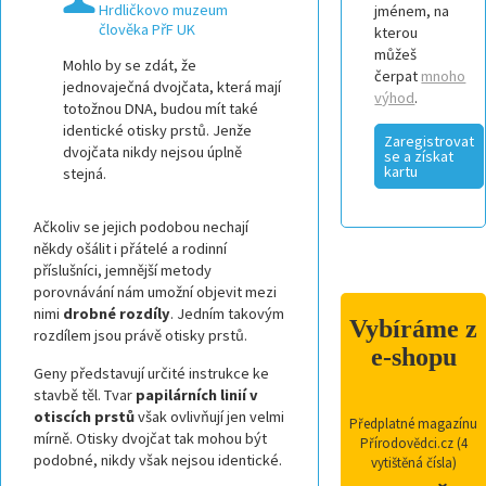
Hrdličkovo muzeum
jménem, na
člověka PřF UK
kterou
můžeš
Mohlo by se zdát, že
čerpat
mnoho
jednovaječná dvojčata, která mají
výhod
.
totožnou DNA, budou mít také
identické otisky prstů. Jenže
Zaregistrovat
dvojčata nikdy nejsou úplně
se a získat
kartu
stejná.
Ačkoliv se jejich podobou nechají
někdy ošálit i přátelé a rodinní
příslušníci, jemnější metody
porovnávání nám umožní objevit mezi
nimi
drobné rozdíly
. Jedním takovým
Vybíráme z
rozdílem jsou právě otisky prstů.
e-shopu
Geny představují určité instrukce ke
stavbě těl. Tvar
papilárních linií v
otiscích prstů
však ovlivňují jen velmi
Předplatné magazínu
mírně. Otisky dvojčat tak mohou být
Přírodovědci.cz (4
podobné, nikdy však nejsou identické.
vytištěná čísla)