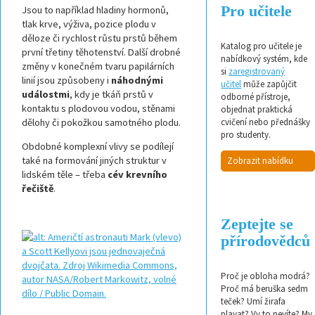
Pro učitele
Jsou to například hladiny hormonů,
tlak krve, výživa, pozice plodu v
děloze či rychlost růstu prstů během
Katalog pro učitele je
první třetiny těhotenství. Další drobné
nabídkový systém, kde
změny v konečném tvaru papilárních
si
zaregistrovaný
linií jsou způsobeny i
náhodnými
učitel
může zapůjčit
událostmi
, kdy je tkáň prstů v
odborné přístroje,
kontaktu s plodovou vodou, stěnami
objednat praktická
dělohy či pokožkou samotného plodu.
cvičení nebo přednášky
pro studenty.
Obdobné komplexní vlivy se podílejí
také na formování jiných struktur v
Zobrazit nabídku
lidském těle – třeba
cév krevního
řečiště
.
Zeptejte se
přírodovědců
Proč je obloha modrá?
Proč má beruška sedm
teček? Umí žirafa
plavat? Vy to nevíte? My