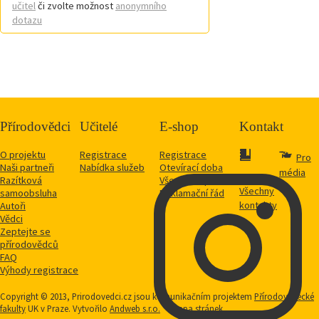
učitel
či zvolte možnost
anonymního
dotazu
Přírodovědci
Učitelé
E-shop
Kontakt
O projektu
Registrace
Registrace
Pro
Naši partneři
Nabídka služeb
Otevírací doba
média
Razítková
Vše o nákupu
Všechny
samoobsluha
Reklamační řád
kontakty
Autoři
Vědci
Zeptejte se
přírodovědců
FAQ
Výhody registrace
Copyright © 2013, Prirodovedci.cz jsou komunikačním projektem
Přírodovědecké
fakulty
UK v Praze. Vytvořilo
Andweb s.r.o.
Mapa stránek