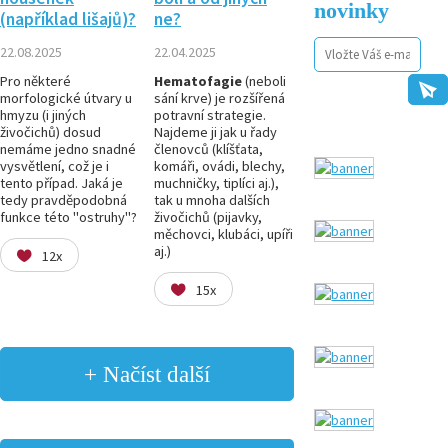
novinky
(například lišajů)?
ne?
22.08.2025
22.04.2025
Pro některé
Hematofagie
(neboli
morfologické útvary u
sání krve) je rozšířená
hmyzu (i jiných
potravní strategie.
živočichů) dosud
Najdeme ji jak u řady
nemáme jedno snadné
členovců (klíšťata,
vysvětlení, což je i
komáři, ovádi, blechy,
tento případ. Jaká je
muchničky, tiplíci aj.),
tedy pravděpodobná
tak u mnoha dalších
funkce této "ostruhy"?
živočichů (pijavky,
měchovci, klubáci, upíři
aj.)
12x
15x
+ Načíst další