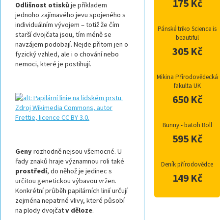
175 Kč
Odlišnost otisků
je příkladem
jednoho zajímavého jevu spojeného s
individuálním vývojem – totiž že čím
Pánské triko Science is
starší dvojčata jsou, tím méně se
beautiful
navzájem podobají. Nejde přitom jen o
305 Kč
fyzický vzhled, ale i o chování nebo
nemoci, které je postihují.
Mikina Přírodovědecká
fakulta UK
650 Kč
Bunny - batoh Boll
595 Kč
Geny
rozhodně nejsou všemocné. U
řady znaků hraje významnou roli také
Deník přírodovědce
prostředí
, do něhož je jedinec s
149 Kč
určitou genetickou výbavou vržen.
Konkrétní průběh papilárních linií určují
zejména nepatrné vlivy, které působí
na plody dvojčat
v děloze
.