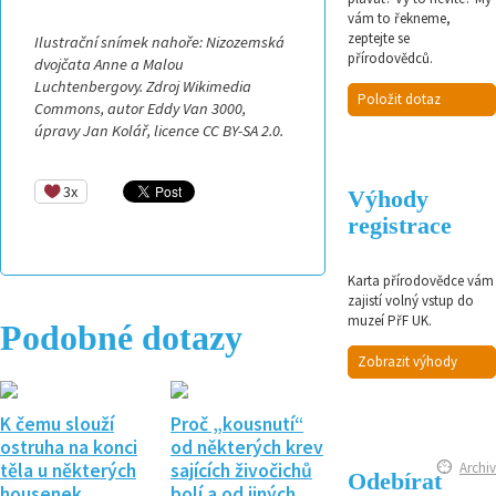
vám to řekneme,
zeptejte se
Ilustrační snímek nahoře: Nizozemská
přírodovědců.
dvojčata Anne a Malou
Luchtenbergovy. Zdroj Wikimedia
Položit dotaz
Commons, autor Eddy Van 3000,
úpravy Jan Kolář, licence CC BY-SA 2.0.
3x
Výhody
registrace
Karta přírodovědce vám
zajistí volný vstup do
muzeí PřF UK.
Podobné dotazy
Zobrazit výhody
K čemu slouží
Proč „kousnutí“
ostruha na konci
od některých krev
Archiv
těla u některých
sajících živočichů
Odebírat
housenek
bolí a od jiných