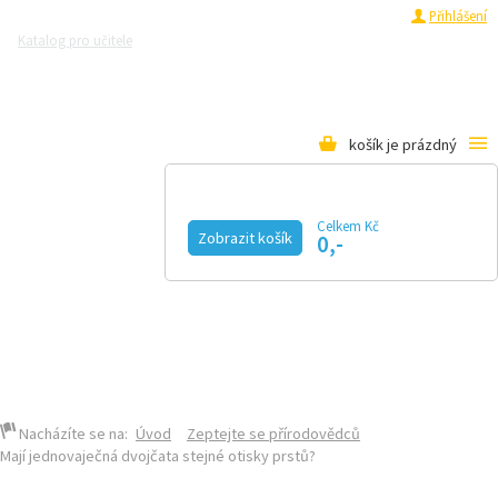
Registrace
Přihlášení
Katalog pro učitele
Zeptejte se přírodovědců
Razítková samoobsluha
Pro média
košík je prázdný
Celkem Kč
Zobrazit košík
0,-
KALENDÁŘ AKCÍ
MAGAZÍN
VIDEO
FOTOGALERIE
KE STAŽENÍ
E-SHOP
Nacházíte se na:
Úvod
Zeptejte se přírodovědců
Mají jednovaječná dvojčata stejné otisky prstů?