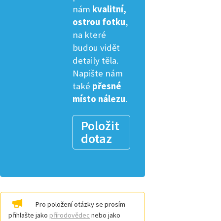
nám
kvalitní,
ostrou fotku
,
na které
budou vidět
detaily těla.
Napište nám
také
přesné
místo nálezu
.
Položit
dotaz
Pro položení otázky se prosím
přihlašte jako
přírodovědec
nebo jako