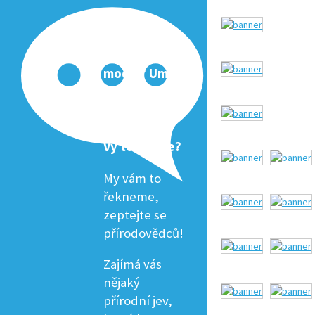
Proč je
obloha
modrá? Umí
žirafa plavat?
Mohou mít
ryby žízeň?
Vy to nevíte?
My vám to
řekneme,
zeptejte se
přírodovědců!
Zajímá vás
nějaký
přírodní jev,