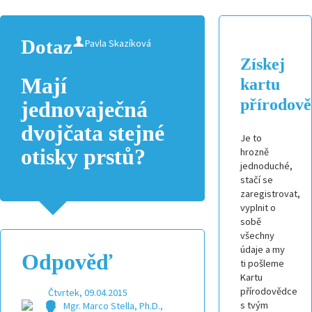
Dotaz
Pavla Skazíková
Získej
Mají
kartu
přírodov
jednovaječná
dvojčata stejné
Je to
otisky prstů?
hrozně
jednoduché,
stačí se
zaregistrovat,
vyplnit o
sobě
všechny
údaje a my
Odpověď
ti pošleme
Kartu
přírodovědce
Čtvrtek, 09.04.2015
s tvým
Mgr. Marco Stella, Ph.D.,