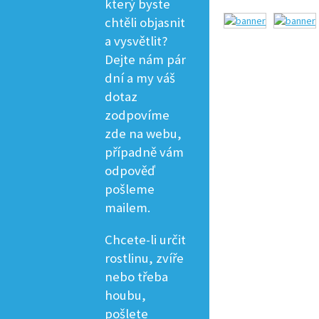
který byste
chtěli objasnit
a vysvětlit?
Dejte nám pár
dní a my váš
dotaz
zodpovíme
zde na webu,
případně vám
odpověď
pošleme
mailem.
Chcete-li určit
rostlinu, zvíře
nebo třeba
houbu,
pošlete