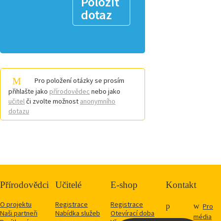
Položit
dotaz
Pro položení otázky se prosím
přihlašte jako
přírodovědec
nebo jako
učitel
či zvolte možnost
anonymního
dotazu
Přírodovědci
Učitelé
E-shop
Kontakt
O projektu
Registrace
Registrace
Pro
Naši partneři
Nabídka služeb
Otevírací doba
média