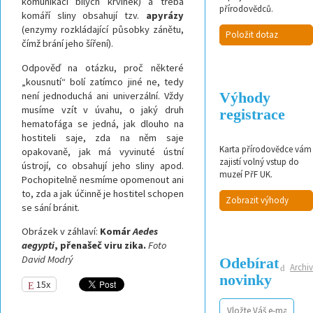
komunikaci bílých krvinek) a třeba
přírodovědců.
komáří sliny obsahují tzv.
apyrázy
(enzymy rozkládající působky zánětu,
Položit dotaz
čímž brání jeho šíření).
Odpověď na otázku, proč některé
„kousnutí“ bolí zatímco jiné ne, tedy
Výhody
není jednoduchá ani univerzální. Vždy
musíme vzít v úvahu, o jaký druh
registrace
hematofága se jedná, jak dlouho na
hostiteli saje, zda na něm saje
Karta přírodovědce vám
opakovaně, jak má vyvinuté ústní
zajistí volný vstup do
ústrojí, co obsahují jeho sliny apod.
muzeí PřF UK.
Pochopitelně nesmíme opomenout ani
to, zda a jak účinně je hostitel schopen
Zobrazit výhody
se sání bránit.
Obrázek v záhlaví:
Komár
Aedes
aegypti
, přenašeč viru zika.
Foto
David Modrý
Odebírat
Archiv
novinky
15x