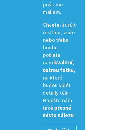
pošleme
mailem.
Chcete-li určit
rostlinu, zvíře
nebo třeba
houbu,
pošlete
nám
kvalitní,
ostrou fotku
,
na které
budou vidět
detaily těla.
Napište nám
také
přesné
místo nálezu
.