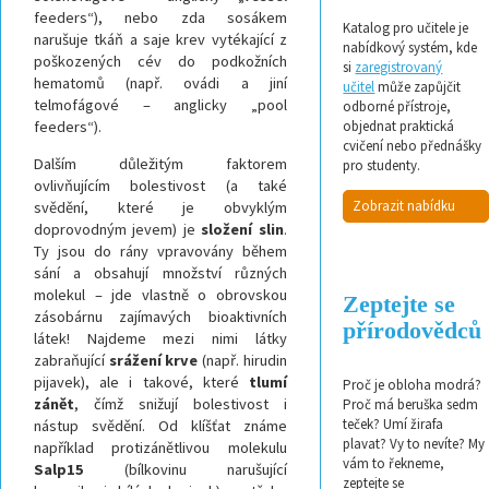
feeders“), nebo zda sosákem
Katalog pro učitele je
narušuje tkáň a saje krev vytékající z
nabídkový systém, kde
poškozených cév do podkožních
si
zaregistrovaný
hematomů (např. ovádi a jiní
učitel
může zapůjčit
telmofágové – anglicky „pool
odborné přístroje,
feeders“).
objednat praktická
cvičení nebo přednášky
Dalším důležitým faktorem
pro studenty.
ovlivňujícím bolestivost (a také
Zobrazit nabídku
svědění, které je obvyklým
doprovodným jevem) je
složení
slin
.
Ty jsou do rány vpravovány během
sání a obsahují množství různých
molekul – jde vlastně o obrovskou
Zeptejte se
zásobárnu zajímavých bioaktivních
přírodovědců
látek! Najdeme mezi nimi látky
zabraňující
srážení
krve
(např. hirudin
pijavek), ale i takové, které
tlumí
Proč je obloha modrá?
zánět
, čímž snižují bolestivost i
Proč má beruška sedm
teček? Umí žirafa
nástup svědění. Od klíšťat známe
plavat? Vy to nevíte? My
například protizánětlivou molekulu
vám to řekneme,
Salp15
(bílkovinu narušující
zeptejte se