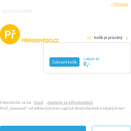
Registrace
Přihlášení
Katalog pro učitele
Zeptejte se přírodovědců
Razítková samoobsluha
Pro média
košík je prázdný
Celkem Kč
Zobrazit košík
0,-
KALENDÁŘ AKCÍ
MAGAZÍN
VIDEO
FOTOGALERIE
KE STAŽENÍ
E-SHOP
Nacházíte se na:
Úvod
Zeptejte se přírodovědců
Proč „kousnutí“ od některých krev sajících živočichů bolí a od jiných ne?