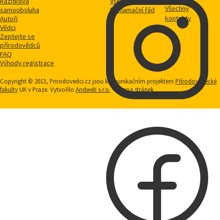
Razítková
Vše o nákupu
Všechny
samoobsluha
Reklamační řád
kontakty
Autoři
Vědci
Zeptejte se
přírodovědců
FAQ
Výhody registrace
Copyright © 2013, Prirodovedci.cz jsou komunikačním projektem
Přírodovědecké
fakulty
UK v Praze. Vytvořilo
Andweb s.r.o.
Mapa stránek