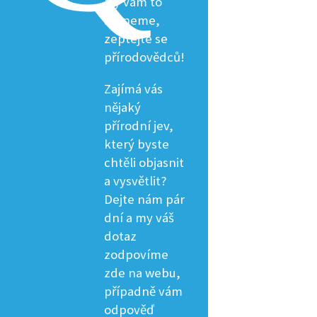
My vám to
řekneme,
zeptejte se
přírodovědců!
Zajímá vás
nějaký
přírodní jev,
který byste
chtěli objasnit
a vysvětlit?
Dejte nám pár
dní a my váš
dotaz
zodpovíme
zde na webu,
případně vám
odpověď