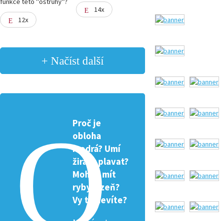
funkce této "ostruhy"?
14x
12x
+ Načíst další
Proč je
obloha
modrá? Umí
žirafa plavat?
Mohou mít
ryby žízeň?
Vy to nevíte?