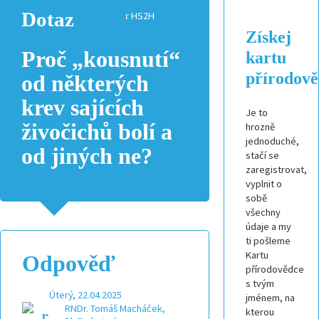
Dotaz
HS2H
Získej
Proč „kousnutí“
kartu
přírodov
od některých
krev sajících
Je to
živočichů bolí a
hrozně
jednoduché,
od jiných ne?
stačí se
zaregistrovat,
vyplnit o
sobě
všechny
údaje a my
ti pošleme
Kartu
Odpověď
přírodovědce
s tvým
Úterý, 22.04.2025
jménem, na
RNDr. Tomáš Macháček,
kterou