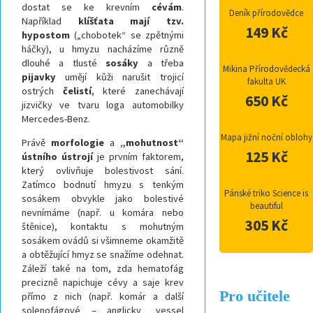
dostat se ke krevním
cévám
.
Deník přírodovědce
Například
klíšťata mají tzv.
149 Kč
hypostom
(„chobotek“ se zpětnými
háčky), u hmyzu nacházíme různě
dlouhé a tlusté
sosáky
a třeba
Mikina Přírodovědecká
pijavky
umějí kůži narušit trojicí
fakulta UK
ostrých
čelistí
, které zanechávají
650 Kč
jizvičky ve tvaru loga automobilky
Mercedes-Benz.
Mapa jižní noční oblohy
Právě
morfologie
a
„mohutnost“
125 Kč
ústního
ústrojí
je prvním faktorem,
který ovlivňuje bolestivost sání.
Zatímco bodnutí hmyzu s tenkým
Pánské triko Science is
sosákem obvykle jako bolestivé
beautiful
nevnímáme (např. u komára nebo
305 Kč
štěnice), kontaktu s mohutným
sosákem ovádů si všimneme okamžitě
a obtěžující hmyz se snažíme odehnat.
Záleží také na tom, zda hematofág
precizně napichuje cévy a saje krev
Pro učitele
přímo z nich (např. komár a další
solenofágové – anglicky „vessel