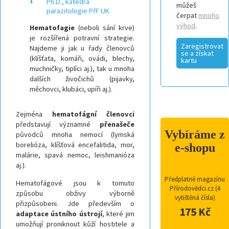
Ph.D., katedra
můžeš
parazitologie PřF UK
čerpat
mnoho
výhod
.
Hematofagie
(neboli sání krve)
je rozšířená potravní strategie.
Zaregistrovat
Najdeme ji jak u řady členovců
se a získat
(klíšťata, komáři, ovádi, blechy,
kartu
muchničky, tiplíci aj.), tak u mnoha
dalších živočichů (pijavky,
měchovci, klubáci, upíři aj.).
Zejména
hematofágní členovci
představují významné
přenašeče
Vybíráme z
původců mnoha nemocí (lymská
borelióza, klíšťová encefalitida, mor,
e-shopu
malárie, spavá nemoc, leishmanióza
aj.).
Předplatné magazínu
Hematofágové jsou k tomuto
Přírodovědci.cz (4
způsobu obživy výborně
vytištěná čísla)
přizpůsobeni. Jde především o
175 Kč
adaptace ústního ústrojí
, které jim
umožňují proniknout kůží hostitele a