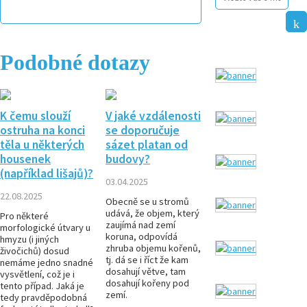
Podobné dotazy
K čemu slouží
V jaké vzdálenosti
ostruha na konci
se doporučuje
těla u některých
sázet platan od
housenek
budovy?
(například lišajů)?
03.04.2025
22.08.2025
Obecně se u stromů
udává, že objem, který
Pro některé
zaujímá nad zemí
morfologické útvary u
koruna, odpovídá
hmyzu (i jiných
zhruba objemu kořenů,
živočichů) dosud
tj. dá se i říct že kam
nemáme jedno snadné
dosahují větve, tam
vysvětlení, což je i
dosahují kořeny pod
tento případ. Jaká je
zemí.
tedy pravděpodobná