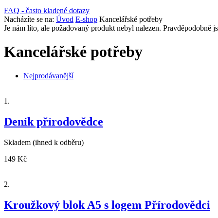
FAQ - často kladené dotazy
Nacházíte se na:
Úvod
E-shop
Kancelářské potřeby
Je nám líto, ale požadovaný produkt nebyl nalezen. Pravděpodobně jsme
Kancelářské potřeby
Nejprodávanější
1.
Deník přírodovědce
Skladem
(ihned k odběru)
149 Kč
2.
Kroužkový blok A5 s logem Přírodovědci