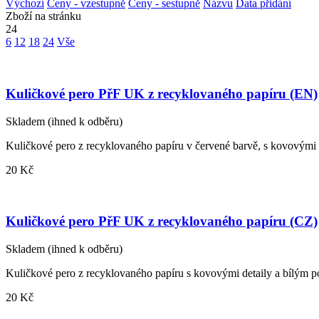
Výchozí
Ceny - vzestupně
Ceny - sestupně
Názvu
Data přidání
Zboží na stránku
24
6
12
18
24
Vše
Kuličkové pero PřF UK z recyklovaného papíru (EN)
Skladem
(ihned k odběru)
Kuličkové pero z recyklovaného papíru v červené barvě, s kovovými 
20 Kč
Kuličkové pero PřF UK z recyklovaného papíru (CZ)
Skladem
(ihned k odběru)
Kuličkové pero z recyklovaného papíru s kovovými detaily a bílým
20 Kč