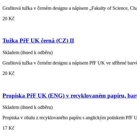
Grafitová tužka v černém designu a nápisem „Fakulty of Science, Ch
20 Kč
Tužka PřF UK černá (CZ) II
Skladem
(ihned k odběru)
Grafitová tužka v černém designu a nápisem PřF UK ve stříbrné barv
20 Kč
Propiska PřF UK (ENG) v recyklovaném papíru, ba
Skladem
(ihned k odběru)
Propiska v obalu z recyklovaného papíru s anglickým potiskem PřF 
17 Kč