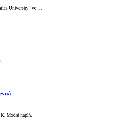
arles University“ ve …
ě.
revná
UK. Modrá náplň.