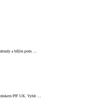
detaily a bílým potis …
 potiskem PřF UK. Vybír …