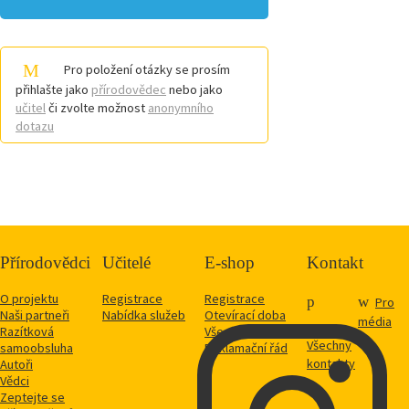
Pro položení otázky se prosím
přihlašte jako
přírodovědec
nebo jako
učitel
či zvolte možnost
anonymního
dotazu
Přírodovědci
Učitelé
E-shop
Kontakt
O projektu
Registrace
Registrace
Pro
Naši partneři
Nabídka služeb
Otevírací doba
média
Razítková
Vše o nákupu
Všechny
samoobsluha
Reklamační řád
kontakty
Autoři
Vědci
Zeptejte se