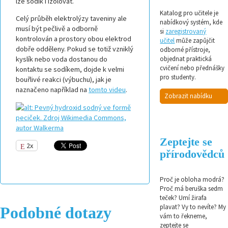
lze sodík i izolovat.
Katalog pro učitele je
Celý průběh elektrolýzy taveniny ale
nabídkový systém, kde
musí být pečlivě a odborně
si
zaregistrovaný
kontrolován a prostory obou elektrod
učitel
může zapůjčit
dobře odděleny. Pokud se totiž vzniklý
odborné přístroje,
kyslík nebo voda dostanou do
objednat praktická
cvičení nebo přednášky
kontaktu se sodíkem, dojde k velmi
pro studenty.
bouřlivé reakci (výbuchu), jak je
naznačeno například na
tomto videu
.
Zobrazit nabídku
Zeptejte se
2x
přírodovědců
Proč je obloha modrá?
Proč má beruška sedm
teček? Umí žirafa
plavat? Vy to nevíte? My
Podobné dotazy
vám to řekneme,
zeptejte se