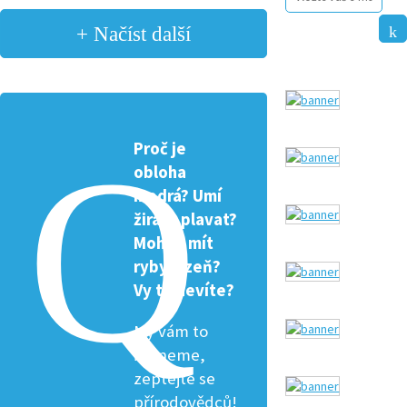
+ Načíst další
Proč je
obloha
modrá? Umí
žirafa plavat?
Mohou mít
ryby žízeň?
Vy to nevíte?
My vám to
řekneme,
zeptejte se
přírodovědců!