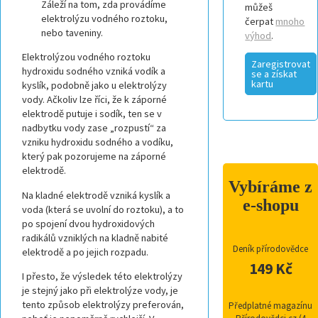
Záleží na tom, zda provádíme
můžeš
elektrolýzu vodného roztoku,
čerpat
mnoho
nebo taveniny.
výhod
.
Elektrolýzou vodného roztoku
Zaregistrovat
hydroxidu sodného vzniká vodík a
se a získat
kartu
kyslík, podobně jako u elektrolýzy
vody. Ačkoliv lze říci, že k záporné
elektrodě putuje i sodík, ten se v
nadbytku vody zase „rozpustí“ za
vzniku hydroxidu sodného a vodíku,
který pak pozorujeme na záporné
elektrodě.
Vybíráme z
Na kladné elektrodě vzniká kyslík a
e-shopu
voda (která se uvolní do roztoku), a to
po spojení dvou hydroxidových
radikálů vzniklých na kladně nabité
Deník přírodovědce
elektrodě a po jejich rozpadu.
149 Kč
I přesto, že výsledek této elektrolýzy
je stejný jako při elektrolýze vody, je
tento způsob elektrolýzy preferován,
Předplatné magazínu