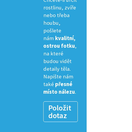
rostlinu, zvíře
nebo třeba
houbu,
pošlete
nám
kvalitní,
ostrou fotku
,
na které
budou vidět
detaily těla.
Napište nám
také
přesné
místo nálezu
.
Položit
dotaz