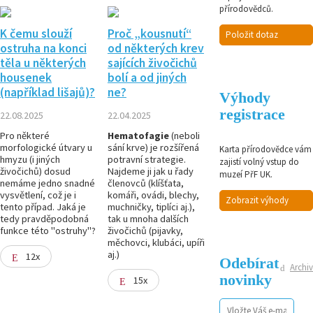
přírodovědců.
K čemu slouží
Proč „kousnutí“
Položit dotaz
ostruha na konci
od některých krev
těla u některých
sajících živočichů
housenek
bolí a od jiných
(například lišajů)?
ne?
Výhody
registrace
22.08.2025
22.04.2025
Pro některé
Hematofagie
(neboli
morfologické útvary u
sání krve) je rozšířená
Karta přírodovědce vám
hmyzu (i jiných
potravní strategie.
zajistí volný vstup do
živočichů) dosud
Najdeme ji jak u řady
muzeí PřF UK.
nemáme jedno snadné
členovců (klíšťata,
vysvětlení, což je i
komáři, ovádi, blechy,
Zobrazit výhody
tento případ. Jaká je
muchničky, tiplíci aj.),
tedy pravděpodobná
tak u mnoha dalších
funkce této "ostruhy"?
živočichů (pijavky,
měchovci, klubáci, upíři
aj.)
12x
Odebírat
Archiv
novinky
15x