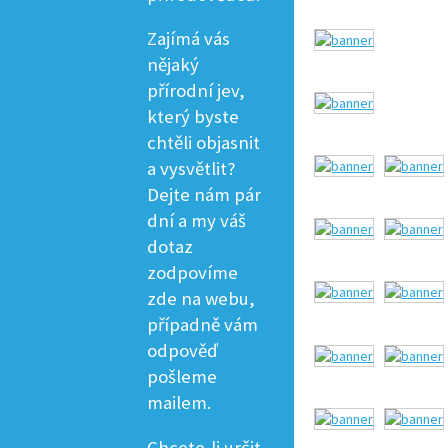
Zajímá vás
nějaký
přírodní jev,
který byste
chtěli objasnit
a vysvětlit?
Dejte nám pár
dní a my váš
dotaz
zodpovíme
zde na webu,
případně vám
odpověď
pošleme
mailem.
Chcete-li určit