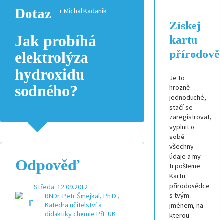
Dotaz
Michal Kadaník
Získej
Jak probíhá
kartu
přírodov
elektrolýza
hydroxidu
Je to
sodného?
hrozně
jednoduché,
stačí se
zaregistrovat,
vyplnit o
sobě
všechny
údaje a my
Odpověď
ti pošleme
Kartu
přírodovědce
Středa, 12.09.2012
s tvým
RNDr. Petr Šmejkal, Ph.D.,
Katedra učitelství a
jménem, na
didaktiky chemie PřF UK
kterou