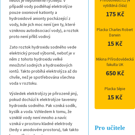
neboť je nepoměrně rychlejší. V
Přírodovědci.cz (4
vytištěná čísla)
případě vody podléhají elektrolýze
pouze oxoniové kationty a
175 Kč
hydroxidové anionty pocházející z
vody, kde jich moc není (jen ty, které
Placka Charles Robert
vzniknou autodisociací vody), a roztok
Darwin
proto není příliš vodivý.
15 Kč
Zato roztok hydroxidu sodného vede
elektrický proud výborně, neboť je v
něm z tohoto hydroxidu velké
Mikina Přírodovědecká
fakulta UK
množství sodných a hydroxidových
iontů. Takto probíhá elektrolýza až do
650 Kč
chvíle, než je spotřebována všechna
voda v roztoku.
Placka Sépie
Výsledek elektrolýzy je přirozeně jiný,
15 Kč
pokud dochází k elektrolýze taveniny
hydroxidu sodného. Pak vzniká sodík,
kyslík a voda. Vzhledem k tomu, že
vzniklé vody není mnoho a navíc
vzniká v prostoru kladné elektrody
Pro učitele
(tedy v anodovém prostoru), tak takto