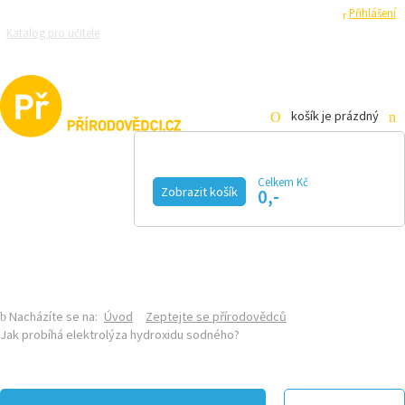
Registrace
Přihlášení
Katalog pro učitele
Zeptejte se přírodovědců
Razítková samoobsluha
Pro média
košík je prázdný
Celkem Kč
Zobrazit košík
0,-
KALENDÁŘ AKCÍ
MAGAZÍN
VIDEO
FOTOGALERIE
KE STAŽENÍ
E-SHOP
Nacházíte se na:
Úvod
Zeptejte se přírodovědců
Jak probíhá elektrolýza hydroxidu sodného?