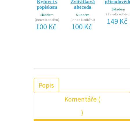
Kytovci s
Zvířátková
přírodověd
popiskem
abeceda
Skladem
(ihned k odběru
Skladem
Skladem
149 Kč
(ihned k odběru)
(ihned k odběru)
100 Kč
100 Kč
Popis
Komentáře (
)