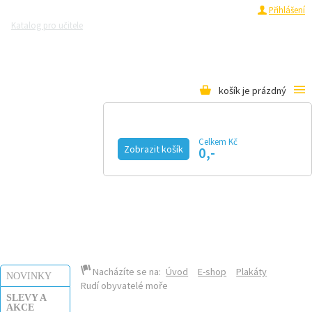
Registrace
Přihlášení
Katalog pro učitele
Zeptejte se přírodovědců
Razítková samoobsluha
Pro média
košík je prázdný
Celkem Kč
Zobrazit košík
0,-
KALENDÁŘ AKCÍ
MAGAZÍN
VIDEO
FOTOGALERIE
KE STAŽENÍ
E-SHOP
Nacházíte se na:
Úvod
E-shop
Plakáty
NOVINKY
Rudí obyvatelé moře
SLEVY A
AKCE