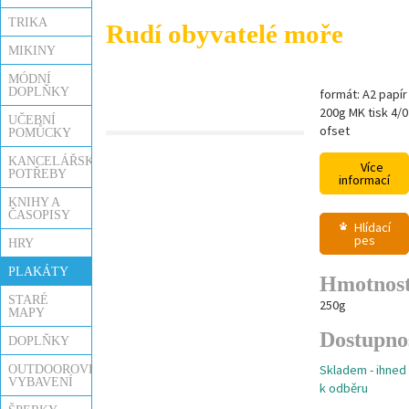
TRIKA
Rudí obyvatelé moře
MIKINY
MÓDNÍ
DOPLŇKY
formát: A2 papír
200g MK tisk 4/0
UČEBNÍ
ofset
POMŮCKY
KANCELÁŘSKÉ
Více
POTŘEBY
informací
KNIHY A
ČASOPISY
Hlídací
pes
HRY
PLAKÁTY
Hmotnos
STARÉ
250g
MAPY
Dostupno
DOPLŇKY
Skladem - ihned
OUTDOOROVÉ
VYBAVENÍ
k odběru