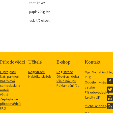
formát: A2
papír 200g MK
tisk 4/0 ofset
Přírodovědci
Učitelé
E-shop
Kontakt
O projektu
Registrace
Registrace
Mgr. Michal Andrle,
Naši partneři
Nabídka služeb
Otevírací doba
Ph.D.
Razítková
Vše o nákupu
Oddělení vnějších
samoobsluha
Reklamační řád
vztahů
Autoři
Přírodovědecké
Vědci
fakulty UK
Zeptejte se
přírodovědců
michal.andrle@natu
FAQ