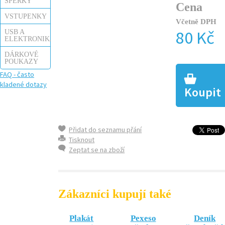
ŠPERKY
Cena
VSTUPENKY
Včetně DPH
80 Kč
USB A
ELEKTRONIKA
DÁRKOVÉ
POUKAZY
FAQ - často
kladené dotazy
Koupit
Přidat do seznamu přání
Tisknout
Zeptat se na zboží
Zákazníci kupují také
Plakát
Pexeso
Deník