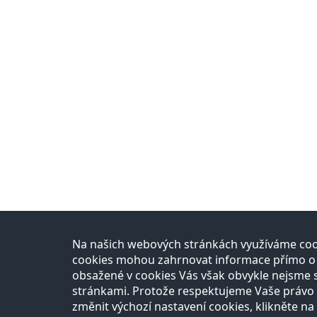
Na našich webových stránkách využíváme cook
Přírodovědci
Uč
cookies mohou zahrnovat informace přímo o Vá
obsažené v cookies Vás však obvykle nejsme 
O projektu
Re
stránkami. Protože respektujeme Vaše právo n
Naši partneři
Na
Razítková samoobsluha
změnit výchozí nastavení cookies, klikněte na 
Autoři