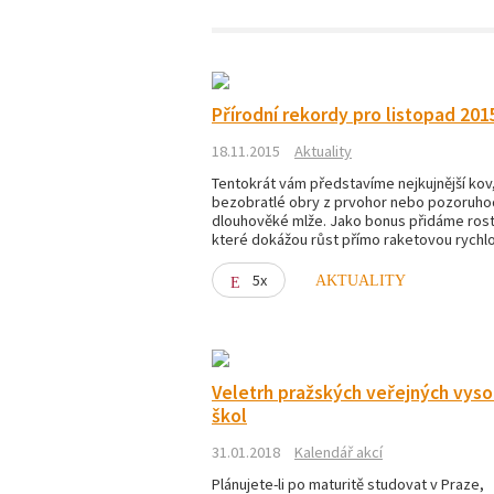
Přírodní rekordy pro listopad 201
18.11.2015
Aktuality
Tentokrát vám představíme nejkujnější kov
bezobratlé obry z prvohor nebo pozoruh
dlouhověké mlže. Jako bonus přidáme rostl
které dokážou růst přímo raketovou rychlo
5x
AKTUALITY
Veletrh pražských veřejných vys
škol
31.01.2018
Kalendář akcí
Plánujete-li po maturitě studovat v Praze,