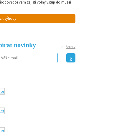
řírodovědce vám zajistí volný vstup do muzeí
zit výhody
írat novinky
Archiv