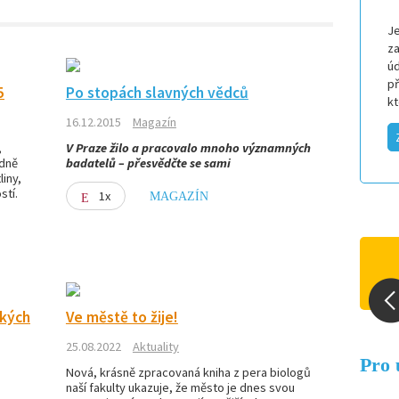
Je
za
úd
p
5
Po stopách slavných vědců
k
16.12.2015
Magazín
,
V Praze žilo a pracovalo mnoho významných
odně
badatelů – přesvědčte se sami
iny,
stí.
1x
MAGAZÍN
okých
Ve městě to žije!
Předp
25.08.2022
Aktuality
Pro 
Nová, krásně zpracovaná kniha z pera biologů
naší fakulty ukazuje, že město je dnes svou