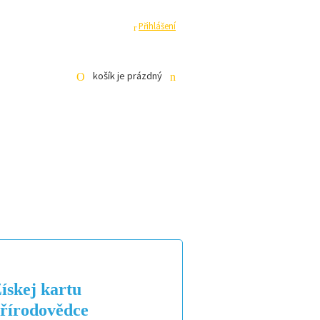
ha
Pro média
Registrace
Přihlášení
košík je prázdný
KE STAŽENÍ
E-SHOP
ískej kartu
řírodovědce