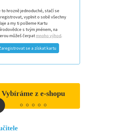
 to hrozně jednoduché, stačí se
registrovat, vyplnit o sobě všechny
aje a my ti pošleme Kartu
řírodovědce s tvým jménem, na
terou můžeš čerpat
mnoho výhod
.
Zaregistrovat se a získat kartu
Vybíráme z e-shopu
latné magazínu Přírodovědci.cz (4 vytištěná
čísla)
175 Kč
učitele