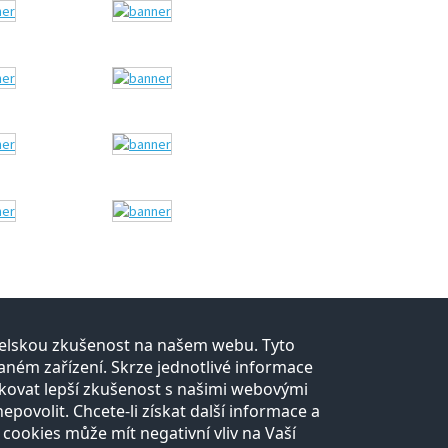
atelskou zkušenost na našem webu. Tyto
Kontakt
ném zařízení. Skrze jednotlivé informace
kovat lepší zkušenost s našimi webovými
Všechny kontakty
Pro média
ovolit. Chcete-li získat další informace a
 cookies může mít negativní vliv na Vaší