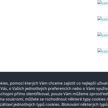
ies, pomocí kterých Vám chceme zajistit co nejlepší uživ
itelé
E-shop
s, o Vašich jednotlivých preferencích nebo o Vámi využíva
schopni přímo identifikovat, pouze Vám můžeme zprostřed
gistrace
Registrace
a soukromí, můžete se rozhodnout některé typy cookies nep
bídka služeb
Otevírací doba
Vše o nákupu
záhlaví jednotlivých typů cookies. Blokování některých typů
Reklamační řád