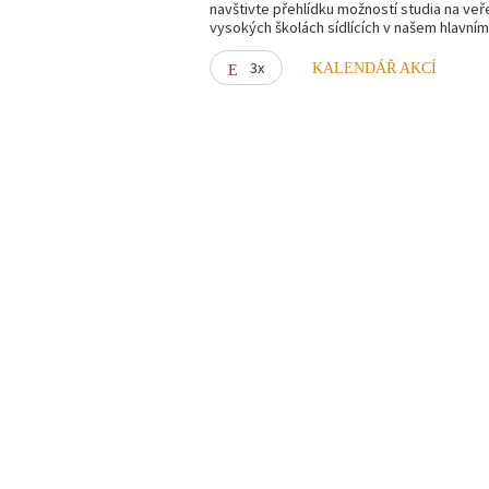
navštivte přehlídku možností studia na veř
vysokých školách sídlících v našem hlavní
3x
KALENDÁŘ AKCÍ