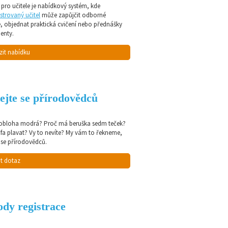
pro učitele je nabídkový systém, kde
strovaný učitel
může zapůjčit odborné
e, objednat praktická cvičení nebo přednášky
enty.
zit nabídku
ejte se přírodovědců
 obloha modrá? Proč má beruška sedm teček?
afa plavat? Vy to nevíte? My vám to řekneme,
 se přírodovědců.
t dotaz
dy registrace