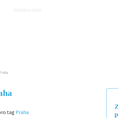
Katalog pro učitele
Zeptejte se přírodovědců
Razítková samoobslu
MAGAZÍN
VIDEO
FOTOGALERIE
Praha
raha
Z
pro tag
Praha
p