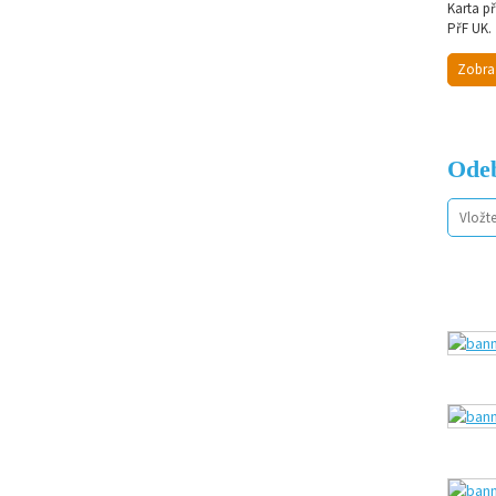
Karta p
PřF UK.
Zobra
Odeb