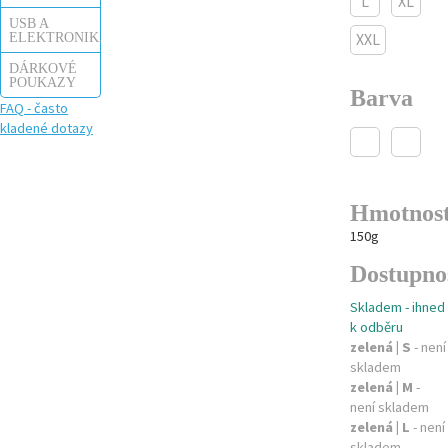
L
XL
USB A
ELEKTRONIKA
XXL
DÁRKOVÉ
POUKAZY
Barva
FAQ - často
kladené dotazy
Hmotnos
150g
Dostupno
Skladem - ihned
k odběru
zelená | S
- není
skladem
zelená | M
-
není skladem
zelená | L
- není
skladem