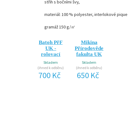
střih s bočními švy,
materiál: 100 % polyester, interlokové pique
gramáž 150 g/㎡
Batoh PřF
Mikina
UK -
Přírodovědecká
rolovací
fakulta UK
Skladem
Skladem
(ihned k odběru)
(ihned k odběru)
700 Kč
650 Kč