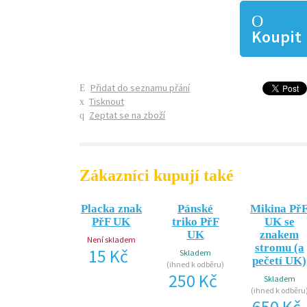
Koupit
Přidat do seznamu přání
Tisknout
Zeptat se na zboží
Zákazníci kupují také
Placka znak
Pánské
Mikina Př
PřF UK
triko PřF
UK se
UK
znakem
Není skladem
stromu (a
15 Kč
Skladem
pečetí UK)
(ihned k odběru)
250 Kč
Skladem
(ihned k odběru
650 Kč