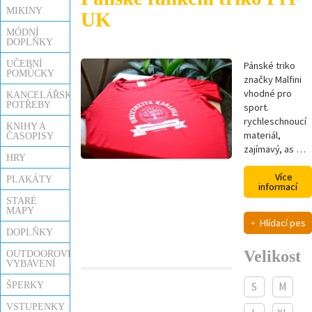
MIKINY
UK
MÓDNÍ
DOPLŇKY
UČEBNÍ
Pánské triko
POMŮCKY
značky Malfini
vhodné pro
KANCELÁŘSKÉ
POTŘEBY
sport.
rychleschnoucí
KNIHY A
materiál,
ČASOPISY
zajímavý, as …
HRY
Více
PLAKÁTY
informací
STARÉ
MAPY
Hlídací pes
DOPLŇKY
Velikost
OUTDOOROVÉ
VYBAVENÍ
ŠPERKY
S
M
VSTUPENKY