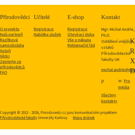
Přírodovědci
Učitelé
E-shop
Kontakt
O projektu
Registrace
Registrace
Mgr. Michal Andrle,
Naši partneři
Nabídka služeb
Otevírací doba
Ph.D.
Razítková
Vše o nákupu
Oddělení vnějších
samoobsluha
Reklamační řád
vztahů
Autoři
Přírodovědecké
Vědci
fakulty UK
Zeptejte se
přírodovědců
michal.andrle@natu
FAQ
Pro
média
Všechny
kontakty
Copyright © 2013 - 2026, Prirodovedci.cz jsou komunikačním projektem
Přírodovědecké fakulty
Univerzity Karlovy.
Mapa stránek