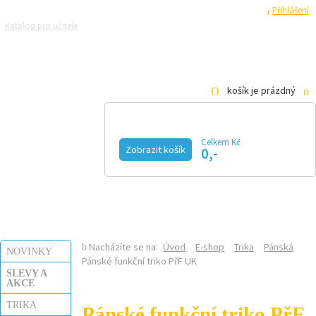
Registrace
Přihlášení
Katalog pro učitele
Zeptejte se přírodovědců
Razítková samoobsluha
Pro média
košík je prázdný
Celkem Kč
Zobrazit košík
0,-
KALENDÁŘ AKCÍ
MAGAZÍN
VIDEO
FOTOGALERIE
KE STAŽENÍ
E-SHOP
Nacházíte se na:
Úvod
E-shop
Trika
Pánská
NOVINKY
Pánské funkční triko PřF UK
SLEVY A
AKCE
TRIKA
Pánské funkční triko PřF