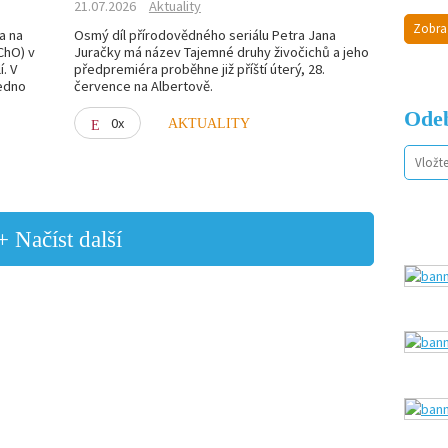
21.07.2026
Aktuality
Zobra
a na
Osmý díl přírodovědného seriálu Petra Jana
ChO) v
Juračky má název Tajemné druhy živočichů a jeho
. V
předpremiéra proběhne již příští úterý, 28.
jedno
července na Albertově.
Odeb
0x
AKTUALITY
+ Načíst další