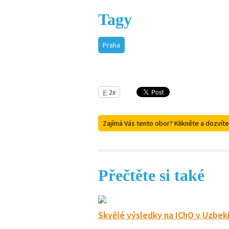
Tagy
Praha
2x
Zajímá Vás tento obor? Klikněte a dozvíte
Přečtěte si také
Skvělé výsledky na IChO v Uzbek