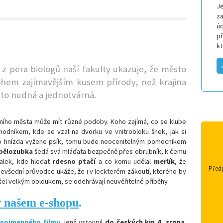
Je
za
úd
p
k
z pera biologů naší fakulty ukazuje, že město
hem zajímavějším kusem přírody, než k
rajina
sto nudná a jednotvárná.
vního města může mít různé podoby. Koho zajímá, co se klube
dníkem, kde se vzal na dvorku ve vnitrobloku šnek, jak si
jího hnízda vyžene psík, tomu bude neocenitelným pomocníkem
bělozubka
šedá svá mláďata bezpečně přes obrubník, k čemu
alek, kde hledat
rdesno ptačí
a co komu udělal
merlík
, že
Předp
 nevšední průvodce ukáže, že i v leckterém zákoutí, kterého by
šel velkým obloukem, se odehrávají neuvěřitelné příběhy.
v našem e-shopu
.
jnojmenného filmu
, jenž vstoupil
do českých kin 4. srpna
.