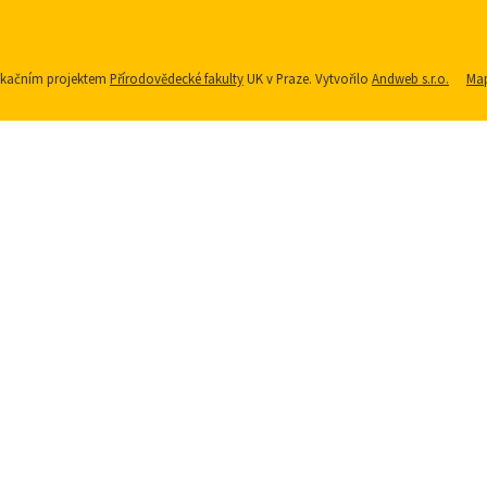
nikačním projektem
Přírodovědecké fakulty
UK v Praze. Vytvořilo
Andweb s.r.o.
Map