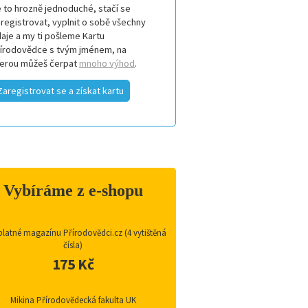
 to hrozně jednoduché, stačí se
registrovat, vyplnit o sobě všechny
aje a my ti pošleme Kartu
řírodovědce s tvým jménem, na
terou můžeš čerpat
mnoho výhod
.
Zaregistrovat se a získat kartu
Vybíráme z e-shopu
latné magazínu Přírodovědci.cz (4 vytištěná
čísla)
175 Kč
Mikina Přírodovědecká fakulta UK