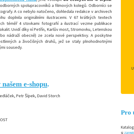
 odborných spolupracovníků a filmových kolegů. Odborníci se
otografy. A co nebylo natočeno, dohledala redakce v archivech
ihu doplnila originálními ilustracemi. V 67 krátkých textech
h téměř 4 stovkami fotografií a ilustrací vezme publikace
kalit. Uvidí díky ní Petřín, Karlův most, Stromovku, Letenskou
ebo nádraží obecně) ze zcela nové perspektivy. A poskytne
stlinných a živočišných druhů, jež se staly plnohodnotnými
nými sousedy.
U
v našem e-shopu
.
edláček, Petr Šípek, David Storch
Pro 
AKOST
Katalog 
si
zaregi