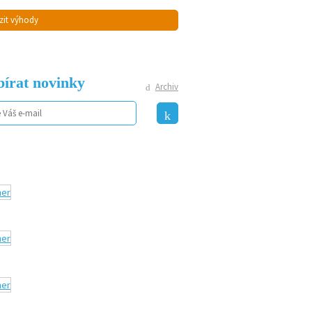
zit výhody
írat novinky
Archiv