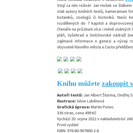
Stojí za ním režisér Jan Hošek se štábem
stali autory knižních textů, kameramani f
botaniků, zoologů či historiků. Navíc kn
rozdělených do 7 kapitol a doprovozenýc
čtenáře na průzkum více i méně známých lo
pláň, Vyšehrad a Smíchovské nádraží (n
zajímavé informace o genezi a vývoji ro
obyvateli hlavního města a často přehlíže
Knihu můžete
zakoupit 
Autoři textů:
Jan Albert Šturma, Ondřej S
Ilustrace:
Silvie Luběnová
Grafická úprava:
Martin Ponec
336 stran, cena 499 Kč
Vychází 20. srpna 2022 v nakladatelství J
První vydání
ISBN: 978-80-907800-2-6