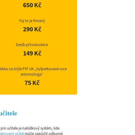
650 Kč
Fuj to je hnusný
290 Kč
Deník přírodovědce
149 Kč
těrka na brýle PřF UK „Vyšperkované ruce
entomologa“
75 Kč
učitele
pro učitele je nabídkový systém, kde
strovaný učitel
může zapůjčit odborné