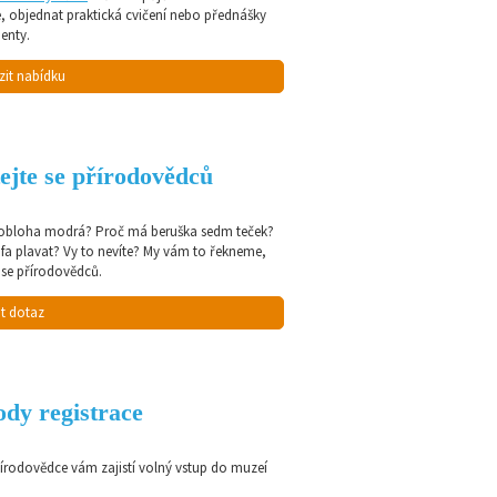
e, objednat praktická cvičení nebo přednášky
enty.
zit nabídku
ejte se přírodovědců
 obloha modrá? Proč má beruška sedm teček?
afa plavat? Vy to nevíte? My vám to řekneme,
 se přírodovědců.
t dotaz
dy registrace
řírodovědce vám zajistí volný vstup do muzeí