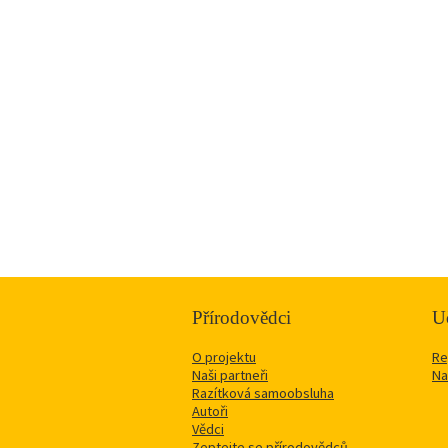
Přírodovědci
Uč
O projektu
Re
Naši partneři
Na
Razítková samoobsluha
Autoři
Vědci
Zeptejte se přírodovědců