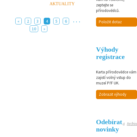
AKTUALITY
zeptejte se
přírodovědců.
...
«
2
3
4
5
6
Položit dotaz
10
»
Výhody
registrace
Karta přírodovědce vám
zajistí volný vstup do
muzeí PřF UK.
Zobrazit výhody
Odebírat
Archiv
novinky