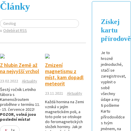
Články
Získej
Geolog
kartu
Odebírat RSS
přírodov
Je to
hrozně
jednoduché,
Z hlubin Země až
Zmizení
stačí se
na nejvyšší vrchol
magnetismu z
zaregistrovat,
míst, kam dopadl
23.02.2022
Aktuality
vyplnit o
meteorit
sobě
Šestý ročník Letního
23.11.2021
Aktuality
všechny
tábora s
Kamenožroutem
údaje a my
Každá hornina na Zemi
proběhne v termínu 11.
ti pošleme
vzniká v jejím
- 15. července 2022!
Kartu
magnetickém poli, a
POZOR, volná jsou
toto pole se otiskuje
přírodovědce
poslední místa!
do feromagnetických
s tvým
složek horniny. Jak je
jménem, na
1x