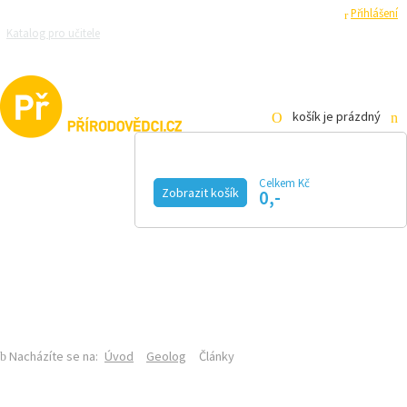
Registrace
Přihlášení
Katalog pro učitele
Zeptejte se přírodovědců
Razítková samoobsluha
Pro média
košík je prázdný
Celkem Kč
GEOLOG
Zobrazit košík
0,-
KALENDÁŘ AKCÍ
MAGAZÍN
VIDEO
FOTOGALERIE
KE STAŽENÍ
E-SHOP
SEKCE GEOLOGIE NA PŘF UK
ČLÁNKY
Nacházíte se na:
Úvod
Geolog
Články