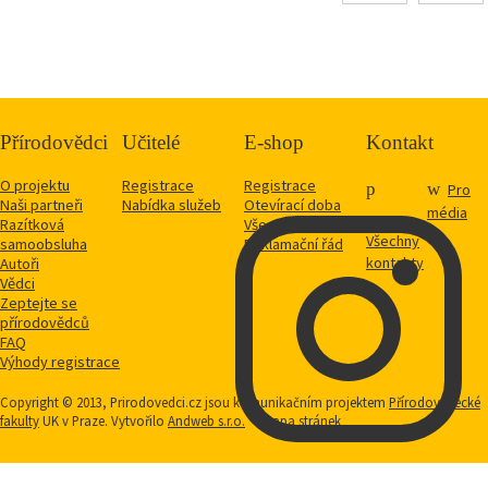
Přírodovědci
Učitelé
E-shop
Kontakt
O projektu
Registrace
Registrace
Pro
Naši partneři
Nabídka služeb
Otevírací doba
média
Razítková
Vše o nákupu
Všechny
samoobsluha
Reklamační řád
kontakty
Autoři
Vědci
Zeptejte se
přírodovědců
FAQ
Výhody registrace
Copyright © 2013, Prirodovedci.cz jsou komunikačním projektem
Přírodovědecké
fakulty
UK v Praze. Vytvořilo
Andweb s.r.o.
Mapa stránek