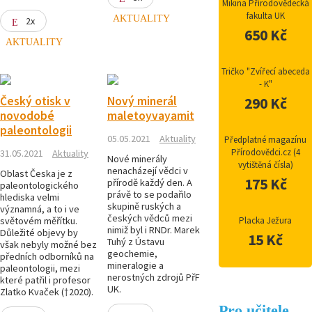
Mikina Přírodovědecká
fakulta UK
AKTUALITY
2x
650 Kč
AKTUALITY
Tričko "Zvířecí abeceda
- K"
Český otisk v
Nový minerál
290 Kč
novodobé
maletoyvayamit
paleontologii
05.05.2021
Aktuality
Předplatné magazínu
Přírodovědci.cz (4
31.05.2021
Aktuality
Nové minerály
vytištěná čísla)
nenacházejí vědci v
Oblast Česka je z
175 Kč
přírodě každý den. A
paleontologického
právě to se podařilo
hlediska velmi
skupině ruských a
významná, a to i ve
českých vědců mezi
světovém měřítku.
Placka Ježura
nimiž byl i RNDr. Marek
Důležité objevy by
15 Kč
Tuhý z Ústavu
však nebyly možné bez
geochemie,
předních odborníků na
mineralogie a
paleontologii, mezi
nerostných zdrojů PřF
které patřil i profesor
UK.
Zlatko Kvaček (†2020).
Pro učitele