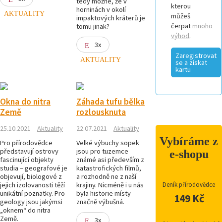
tedy možné, že v
kterou
horninách v okolí
AKTUALITY
můžeš
impaktových kráterů je
čerpat
mnoho
tomu jinak?
výhod
.
3x
Zaregistrovat
AKTUALITY
se a získat
kartu
Okna do nitra
Záhada tufu bělka
Země
rozlousknuta
25.10.2021
Aktuality
22.07.2021
Aktuality
Vybíráme z
Pro přírodovědce
Velké výbuchy sopek
představují ostrovy
jsou pro tuzemce
e-shopu
fascinující objekty
známé asi především z
studia – geografové je
katastrofických filmů,
objevují, biologové z
a rozhodně ne z naší
jejich izolovanosti těží
krajiny. Nicméně i u nás
Deník přírodovědce
unikátní poznatky. Pro
byla historie místy
149 Kč
geology jsou jakýmsi
značně výbušná.
„oknem“ do nitra
Země.
3x