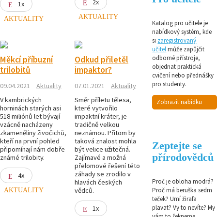
2x
1x
AKTUALITY
AKTUALITY
Katalog pro učitele je
nabídkový systém, kde
si
zaregistrovaný
učitel
může zapůjčit
odborné přístroje,
Měkcí příbuzní
Odkud přiletěl
objednat praktická
trilobitů
impaktor?
cvičení nebo přednášky
pro studenty.
09.04.2021
Aktuality
07.01.2021
Aktuality
V kambrických
Směr příletu tělesa,
Zobrazit nabídku
horninách starých asi
které vytvořilo
518 miliónů let bývají
impaktní kráter, je
vzácně nacházeny
tradičně velkou
zkameněliny živočichů,
neznámou. Přitom by
kteří na první pohled
taková znalost mohla
Zeptejte se
připomínají nám dobře
být velice užitečná.
přírodovědců
známé trilobity.
Zajímavé a možná
přelomové řešení této
záhady se zrodilo v
4x
Proč je obloha modrá?
hlavách českých
AKTUALITY
vědců.
Proč má beruška sedm
teček? Umí žirafa
plavat? Vy to nevíte? My
1x
vám to řekneme,