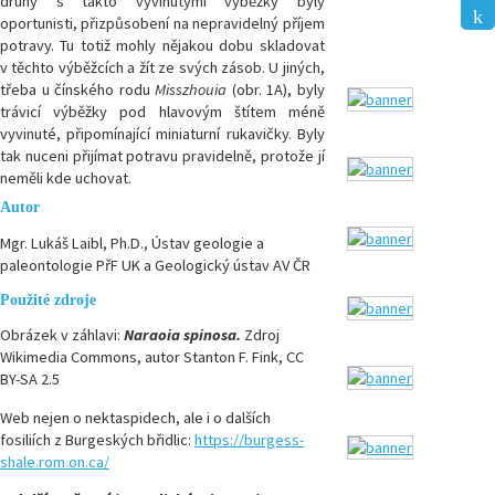
druhy s takto vyvinutými výběžky byly
oportunisti, přizpůsobení na nepravidelný příjem
potravy. Tu totiž mohly nějakou dobu skladovat
v těchto výběžcích a žít ze svých zásob. U jiných,
třeba u čínského rodu
Misszhouia
(obr. 1A), byly
trávicí výběžky pod hlavovým štítem méně
vyvinuté, připomínající miniaturní rukavičky. Byly
tak nuceni přijímat potravu pravidelně, protože jí
neměli kde uchovat.
Autor
Mgr. Lukáš Laibl, Ph.D., Ústav geologie a
paleontologie PřF UK a Geologický ústav AV ČR
Použité zdroje
Obrázek v záhlavi:
Naraoia spinosa.
Zdroj
Wikimedia Commons, autor Stanton F. Fink, CC
BY-SA 2.5
Web nejen o nektaspidech, ale i o dalších
fosiliích z Burgeských břidlic:
https://burgess-
shale.rom.on.ca/