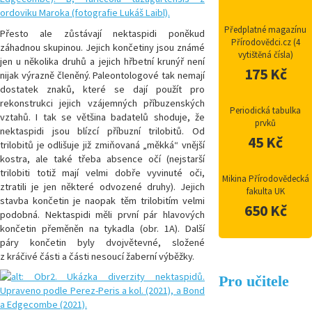
Předplatné magazínu
Přesto ale zůstávají nektaspidi poněkud
Přírodovědci.cz (4
záhadnou skupinou. Jejich končetiny jsou známé
vytištěná čísla)
jen u několika druhů a jejich hřbetní krunýř není
175 Kč
nijak výrazně členěný. Paleontologové tak nemají
dostatek znaků, které se dají použít pro
rekonstrukci jejich vzájemných příbuzenských
Periodická tabulka
vztahů. I tak se většina badatelů shoduje, že
prvků
nektaspidi jsou blízcí příbuzní trilobitů. Od
45 Kč
trilobitů je odlišuje již zmiňovaná „měkká“ vnější
kostra, ale také třeba absence očí (nejstarší
trilobiti totiž mají velmi dobře vyvinuté oči,
Mikina Přírodovědecká
ztratili je jen některé odvozené druhy). Jejich
fakulta UK
stavba končetin je naopak těm trilobitím velmi
650 Kč
podobná. Nektaspidi měli první pár hlavových
končetin přeměněn na tykadla (obr. 1A). Další
páry končetin byly dvojvětevné, složené
z kráčivé části a části nesoucí žaberní výběžky.
Pro učitele