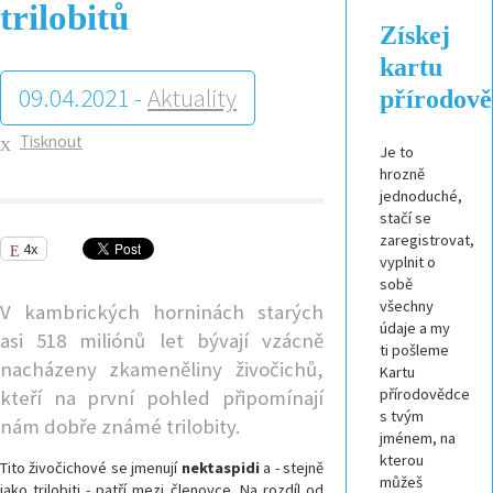
trilobitů
Získej
kartu
09.04.2021 -
Aktuality
přírodov
Tisknout
Je to
hrozně
jednoduché,
stačí se
zaregistrovat,
4x
vyplnit o
sobě
všechny
V kambrických horninách starých
údaje a my
asi 518 miliónů let bývají vzácně
ti pošleme
nacházeny zkameněliny živočichů,
Kartu
přírodovědce
kteří na první pohled připomínají
s tvým
nám dobře známé trilobity.
jménem, na
kterou
Tito živočichové se jmenují
nektaspidi
a - stejně
můžeš
jako trilobiti - patří mezi členovce. Na rozdíl od