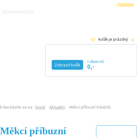
Registrace
Přihlášení
Katalog pro učitele
Zeptejte se přírodovědců
Razítková samoobsluha
Pro média
košík je prázdný
Celkem Kč
Zobrazit košík
0,-
KALENDÁŘ AKCÍ
MAGAZÍN
VIDEO
FOTOGALERIE
KE STAŽENÍ
E-SHOP
Nacházíte se na:
Úvod
Aktuality
Měkcí příbuzní trilobitů
Měkcí příbuzní