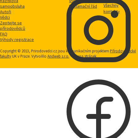
Razítková
Vše o nákupu
Všechny
samoobsluha
Reklamační řád
kontakty
Autoři
Vědci
Zeptejte se
přírodovědců
FAQ
Výhody registrace
Copyright © 2013, Prirodovedci.cz jsou komunikačním projektem
Přírodovědecké
fakulty
UK v Praze. Vytvořilo
Andweb s.r.o.
Mapa stránek