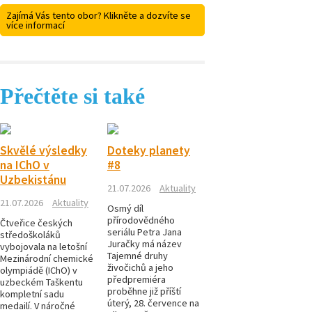
Zajímá Vás tento obor? Klikněte a dozvíte se
více informací
Přečtěte si také
Skvělé výsledky
Doteky planety
na IChO v
#8
Uzbekistánu
21.07.2026
Aktuality
21.07.2026
Aktuality
Osmý díl
přírodovědného
Čtveřice českých
seriálu Petra Jana
středoškoláků
Juračky má název
vybojovala na letošní
Tajemné druhy
Mezinárodní chemické
živočichů a jeho
olympiádě (IChO) v
předpremiéra
uzbeckém Taškentu
proběhne již příští
kompletní sadu
úterý, 28. července na
medailí. V náročné