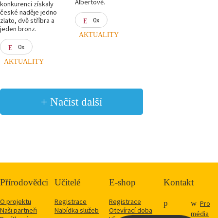
Albertově.
konkurenci získaly
české naděje jedno
0x
zlato, dvě stříbra a
jeden bronz.
AKTUALITY
0x
AKTUALITY
+ Načíst další
Přírodovědci
Učitelé
E-shop
Kontakt
O projektu
Registrace
Registrace
Pro
Naši partneři
Nabídka služeb
Otevírací doba
média