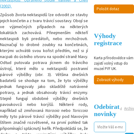
Položit dotaz
Způsob života nektaspidů lze odvodit ze stavby
jejich končetin a z tvaru trávicí soustavy. Obojí se
ve výjimečných případech na některých
lokalitách zachovává. Přinejmenším někteří
Výhody
nektaspidi byli predátoři, nebo mrchožrouti.
registrace
Naznačují to drobné zoubky na končetinách,
kterými uchvátili svou kořist předtím, než si jí
nacpali do ústního otvoru na spodní straně hlavy.
Karta přírodovědce vám
Odtud putovala potrava jícnem do trávicího
zajistí volný vstup do
ústrojí, které mělo u nektaspidů postranní
muzeí PřF UK.
párové výběžky (obr. 3). Většina dnešních
Zobrazit výhody
badatelů se shoduje na tom, že tyto výběžky
jednak fungovaly jako skladiště natrávené
potravy, a jednak obsahovaly trávicí enzymy.
Stejně fungují obdobné výběžky dnešních
pavoukovců nebo korýšů. Některé rody,
Odebírat
Archiv
například už zmiňovaná
Naraoia
nebo
Tariccoia
novinky
měly tyto párové trávicí výběžky pod hlavovým
štítem značně rozvětvené, na první pohled tak
připomínající splácnutý keřík. Předpokládá se, že