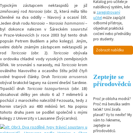
Katalog pro učitele je
Typickým zástupcem nektaspidů je již
nabídkový systém, kde
zmiňovaný rod
Naraoia
(obr. 2), která měla tělo
si
zaregistrovaný
členěné na dva oddíly – hlavový a ocasní štít.
učitel
může zapůjčit
Jeden druh rodu
Naraoia
–
Naraoia hammanni
–
odborné přístroje,
objednat praktická
byl dokonce nalezen v Šáreckém souvrství
cvičení nebo přednášky
v Praze-Vokovicích (v roce 2003 byl tento druh
pro studenty.
popsán Petrem Budilem a jeho kolegy). Jiným,
velmi dobře známým zástupcem nektaspidů je
Zobrazit nabídku
rod
Tariccoia
(obr. 2).
Tariccoia
obývala
v ordoviku chladné vody vysokých zeměpisných
šířek. Ve srovnání s naraoidy, má
Tariccoia
krom
oválného hlavového a ocasního štítu ještě čtyři
Zeptejte se
volné trupové články. Druh
Tariccoia arrusensis
obýval brakické laguny na území dnešní Sardinie.
přírodovědců
Trpasličí druh
Tariccoia tazagurtensis
(obr. 1B)
dosahoval délky jen okolo 6 až 7 milimetrů a
Proč je obloha modrá?
pochází z marockého naleziště Fezouata, tedy z
Proč má beruška sedm
hornin starých asi 480 miliónů let. Na popisu
teček? Umí žirafa
tohoto druhu jsem se podílel společně s mými
plavat? Vy to nevíte? My
kolegy z Univerzity v Lausanne (Švýcarsko).
vám to řekneme,
zeptejte se
přírodovědců.