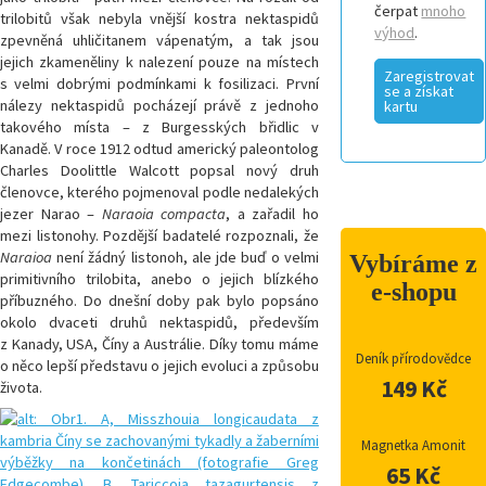
čerpat
mnoho
trilobitů však nebyla vnější kostra nektaspidů
výhod
.
zpevněná uhličitanem vápenatým, a tak jsou
jejich zkameněliny k nalezení pouze na místech
Zaregistrovat
s velmi dobrými podmínkami k fosilizaci. První
se a získat
nálezy nektaspidů pocházejí právě z jednoho
kartu
takového místa – z Burgesských břidlic v
Kanadě. V roce 1912 odtud americký paleontolog
Charles Doolittle Walcott popsal nový druh
členovce, kterého pojmenoval podle nedalekých
jezer Narao –
Naraoia compacta
, a zařadil ho
mezi listonohy. Pozdější badatelé rozpoznali, že
Naraioa
není žádný listonoh, ale jde buď o velmi
Vybíráme z
primitivního trilobita, anebo o jejich blízkého
e-shopu
příbuzného. Do dnešní doby pak bylo popsáno
okolo dvaceti druhů nektaspidů, především
z Kanady, USA, Číny a Austrálie. Díky tomu máme
Deník přírodovědce
o něco lepší představu o jejich evoluci a způsobu
149 Kč
života.
Magnetka Amonit
65 Kč