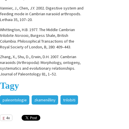
Vannier, J., Chen, J.Y. 2002. Digestive system and
feeding mode in Cambrian naraoiid arthropods.
Lethaia 35, 107–20.
Whittington, H.B. 1977. The Middle Cambrian
trilobite
Naraoia
, Burgess Shale, British
Columbia. Philosophical Transactions of the
Royal Society of London, B, 280: 409–443.
Zhang, X., Shu, D., Erwin, D.H. 2007. Cambrian
naraoiids (Arthropoda): Morphology, ontogeny,
systematics and evolutionary relationships.
Journal of Paleontology 81, 1–52.
Tagy
paleontologie
zkameněliny
trilobiti
4x