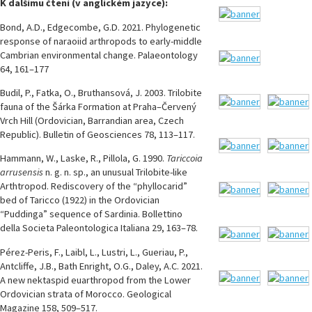
K dalšímu čtení (v anglickém jazyce):
Bond, A.D., Edgecombe, G.D. 2021. Phylogenetic
response of naraoiid arthropods to early-middle
Cambrian environmental change. Palaeontology
64, 161–177
Budil, P., Fatka, O., Bruthansová, J. 2003. Trilobite
fauna of the Šárka Formation at Praha–Červený
Vrch Hill (Ordovician, Barrandian area, Czech
Republic). Bulletin of Geosciences 78, 113–117.
Hammann, W., Laske, R., Pillola, G. 1990.
Tariccoia
arrusensis
n. g. n. sp., an unusual Trilobite-like
Arthtropod. Rediscovery of the “phyllocarid”
bed of Taricco (1922) in the Ordovician
“Puddinga” sequence of Sardinia. Bollettino
della Societa Paleontologica Italiana 29, 163–78.
Pérez-Peris, F., Laibl, L., Lustri, L., Gueriau, P.,
Antcliffe, J.B., Bath Enright, O.G., Daley, A.C. 2021.
A new nektaspid euarthropod from the Lower
Ordovician strata of Morocco. Geological
Magazine 158, 509–517.