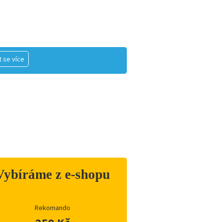
 se více
Vybíráme z e-shopu
Rekomando