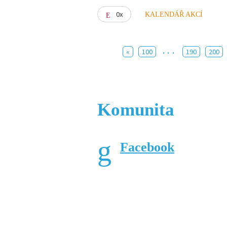
0x
KALENDÁŘ AKCÍ
...
«
100
190
200
Komunita
Facebook