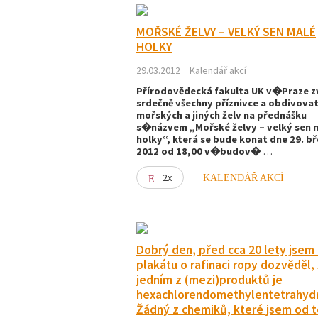
MOŘSKÉ ŽELVY – VELKÝ SEN MALÉ
HOLKY
29.03.2012
Kalendář akcí
Přírodovědecká fakulta UK v�Praze z
srdečně všechny příznivce a obdivova
mořských a jiných želv na přednášku
s�názvem „Mořské želvy – velký sen 
holky“, která se bude konat dne 29. b
2012 od 18,00 v�budov�
…
2x
KALENDÁŘ AKCÍ
Dobrý den, před cca 20 lety jsem 
plakátu o rafinaci ropy dozvěděl,
jedním z (mezi)produktů je
hexachlorendomethylentetrahydr
Žádný z chemiků, které jsem od t