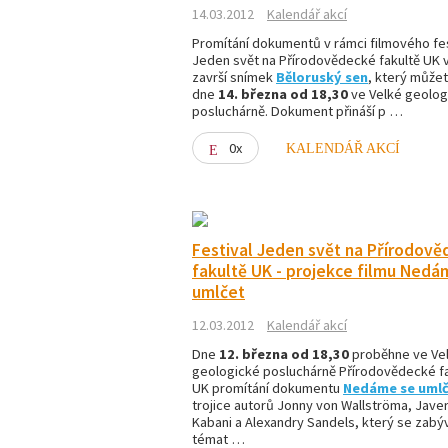
14.03.2012
Kalendář akcí
Promítání dokumentů v rámci filmového fes
Jeden svět na Přírodovědecké fakultě UK 
završí snímek
Běloruský sen
, který můžet
dne
14. března od 18,30
ve Velké geolog
posluchárně. Dokument přináší p …
0x
KALENDÁŘ AKCÍ
Festival Jeden svět na Přírodov
fakultě UK - projekce filmu Nedá
umlčet
12.03.2012
Kalendář akcí
Dne
12. března od 18,30
proběhne ve Ve
geologické posluchárně Přírodovědecké fa
UK promítání dokumentu
Nedáme se uml
trojice autorů Jonny von Wallströma, Javer
Kabani a Alexandry Sandels, který se zabý
témat …