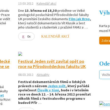
13.03.2012
Kalendář akcí
tivalu
Dne
13. března od 18,30
proběhne ve Velké
Výh
v Praze
geologické posluchárně Přírodovědecké fakulty
e vidět
UK promítání českého dokumentu
Film jak Brno
,
ické
který natočil dokumentarista Vít Klusák a šest
Karta p
jeho studentů a studentek z pražské FAMU a …
muzeí 
0x
KALENDÁŘ AKCÍ
Zobra
ědecké
Festival Jeden svět zavítal opět po
Ode
me se
roce na Přírodovědeckou fakultu UK
08.03.2012
Aktuality
Festival dokumentárních filmů o lidských
právech s názvem
Jeden svět
, který pořádá
lké
společnost
Člověk v tísni
, bude i v letošním
kulty
roce ve dnech 12. - 14. března 2012 promítat
čet
několik filmů z festivalového programu v
ia Rizvi
budově Přír
…
vá