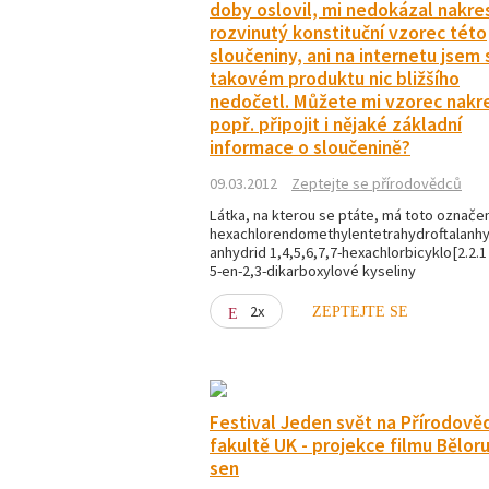
doby oslovil, mi nedokázal nakres
rozvinutý konstituční vzorec této
sloučeniny, ani na internetu jsem 
takovém produktu nic bližšího
nedočetl. Můžete mi vzorec nakre
popř. připojit i nějaké základní
informace o sloučenině?
09.03.2012
Zeptejte se přírodovědců
Látka, na kterou se ptáte, má toto označen
hexachlorendomethylentetrahydroftalanhy
anhydrid 1,4,5,6,7,7-hexachlorbicyklo[2.2.1 
5-en-2,3-dikarboxylové kyseliny
2x
ZEPTEJTE SE
Festival Jeden svět na Přírodov
fakultě UK - projekce filmu Bělor
sen