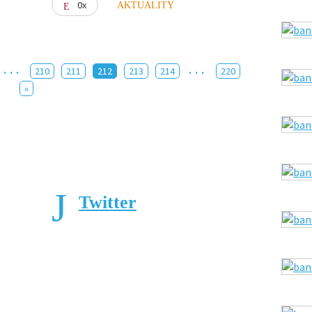
0x
AKTUALITY
...
...
210
211
212
213
214
220
»
Twitter