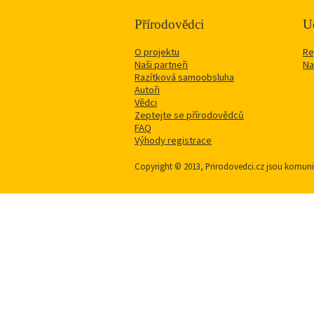
Přírodovědci
Uč
O projektu
Re
Naši partneři
Na
Razítková samoobsluha
Autoři
Vědci
Zeptejte se přírodovědců
FAQ
Výhody registrace
Copyright © 2013, Prirodovedci.cz jsou komu