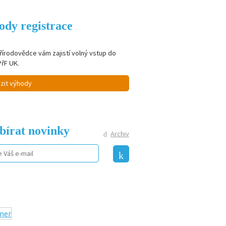
ody registrace
řírodovědce vám zajistí volný vstup do
PřF UK.
zit výhody
bírat novinky
Archiv