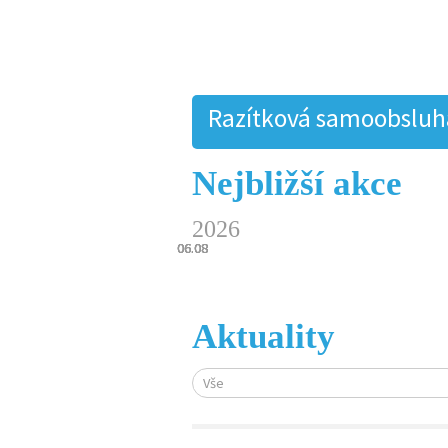
Razítková samoobsluha.
Nejbližší akce
2026
06.08
06.08
06.08
06.08
06.08
Aktuality
Vše