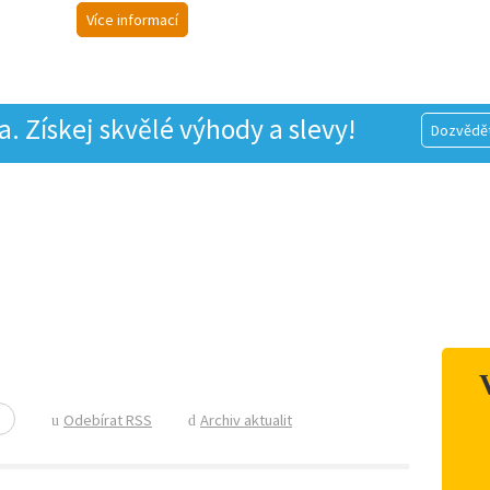
Více informací
 Získej skvělé výhody a slevy!
Dozvědět
Odebírat RSS
Archiv aktualit