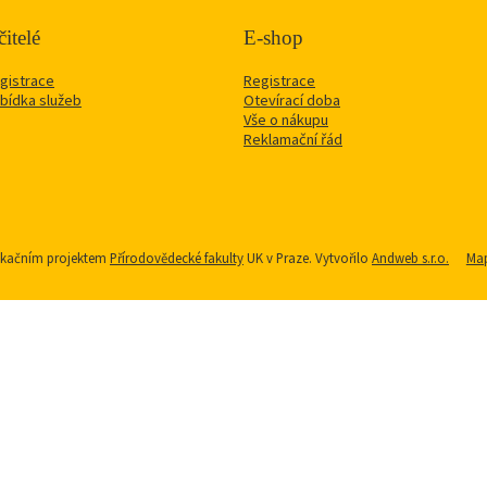
itelé
E-shop
gistrace
Registrace
bídka služeb
Otevírací doba
Vše o nákupu
Reklamační řád
nikačním projektem
Přírodovědecké fakulty
UK v Praze. Vytvořilo
Andweb s.r.o.
Map