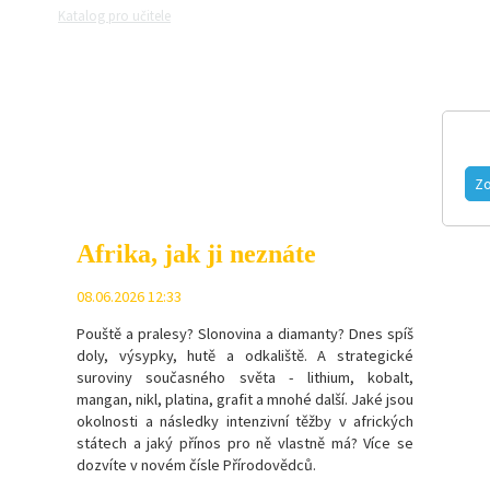
Katalog pro učitele
Zeptejte se přírodovědců
Razítková samoobslu
MAGAZÍN
VIDEO
FOTOGALERIE
Zo
Afrika, jak ji neznáte
08.06.2026 12:33
Pouště a pralesy? Slonovina a diamanty? Dnes spíš
doly, výsypky, hutě a odkaliště. A strategické
suroviny současného světa - l
ithium, kobalt,
mangan, nikl, platina, grafit a mnohé další.
Jaké jsou
okolnosti a následky intenzivní těžby v afrických
státech a jaký přínos pro ně vlastně má? Více se
dozvíte v novém čísle Přírodovědců.