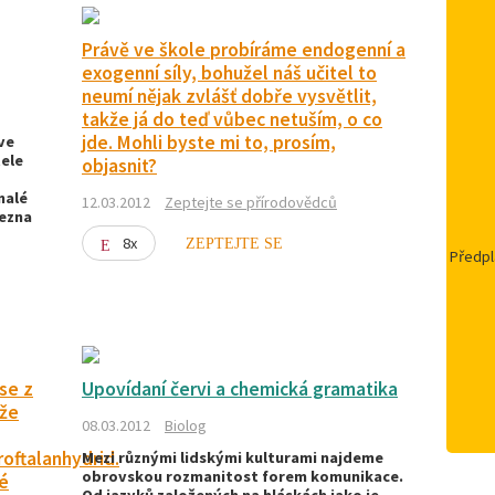
Právě ve škole probíráme endogenní a
exogenní síly, bohužel náš učitel to
neumí nějak zvlášť dobře vysvětlit,
takže já do teď vůbec netuším, o co
jde. Mohli byste mi to, prosím,
ve
tele
objasnit?
malé
12.03.2012
Zeptejte se přírodovědců
řezna
8x
ZEPTEJTE SE
Předpl
se z
Upovídaní červi a chemická gramatika
 že
08.03.2012
Biolog
oftalanhydrid.
Mezi různými lidskými kulturami najdeme
obrovskou rozmanitost forem komunikace.
é