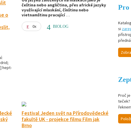
Od jazyků založených na hláskách jako je
lit
čeština nebo angličtina, přes africké jazyky
Pro 
využívající mlaskání, čínštinu nebo
se o
vietnamštinu pracující
…
Katalog
0x
slit,
BIOLOG
si
zareg
přístro
předná
Zobra
í:
drid;
] hept-
Zept
Proč j
teček? 
řeknem
ědecké
Festival Jeden svět na Přírodovědecké
Polož
uský
fakultě UK - projekce filmu Film jak
Brno