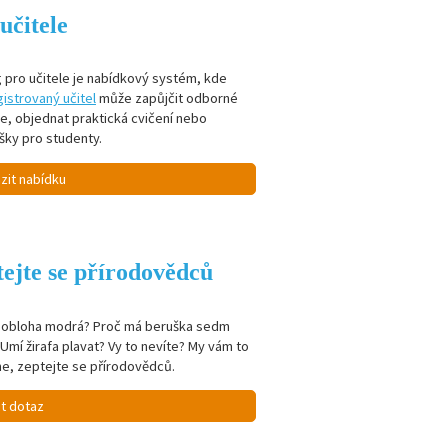
učitele
 pro učitele je nabídkový systém, kde
istrovaný učitel
může zapůjčit odborné
je, objednat praktická cvičení nebo
šky pro studenty.
zit nabídku
ejte se přírodovědců
e obloha modrá? Proč má beruška sedm
Umí žirafa plavat? Vy to nevíte? My vám to
e, zeptejte se přírodovědců.
it dotaz