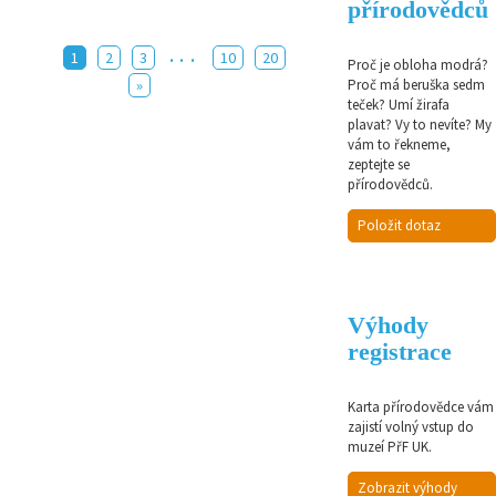
přírodovědců
...
1
2
3
10
20
Proč je obloha modrá?
Proč má beruška sedm
»
teček? Umí žirafa
plavat? Vy to nevíte? My
vám to řekneme,
zeptejte se
přírodovědců.
Položit dotaz
Výhody
registrace
Karta přírodovědce vám
zajistí volný vstup do
muzeí PřF UK.
Zobrazit výhody