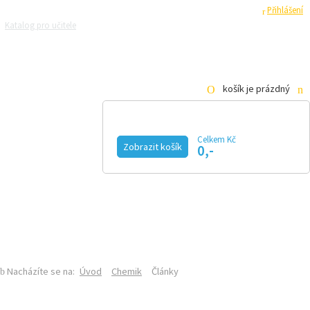
Registrace
Přihlášení
Katalog pro učitele
Zeptejte se přírodovědců
Razítková samoobsluha
Pro média
košík je prázdný
Celkem Kč
CHEMIK
Zobrazit košík
0,-
KALENDÁŘ AKCÍ
MAGAZÍN
VIDEO
FOTOGALERIE
KE STAŽENÍ
E-SHOP
SEKCE CHEMIE NA PŘF UK
ČLÁNKY
Nacházíte se na:
Úvod
Chemik
Články