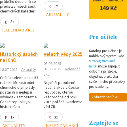
Deník přírodovědce
průběhu dvou dnů se
1x
představí všech šest
149 Kč
chemických kateder.
AKTUALITY
3x
KALENDÁŘ AKCÍ
Pro učitele
Katalog pro učitele je
Historický úspěch
Veletrh vědy 2025
nabídkový systém, kde
na IChO
si
zaregistrovaný
05.06.2025 -
učitel
může zapůjčit
07.06.2025
Kalendář
18.07.2025
Aktuality
odborné přístroje,
akcí
objednat praktická
Čeští studenti se na 57.
cvičení nebo přednášky
ročníku Mezinárodní
Největší populárně
pro studenty.
chemické olympiády
naučná akce v České
postarali o nejlepší
republice, kterou
výsledek samostatné
každoročně od roku
Zobrazit nabídku
České republiky v
2015 pořádá Akademie
historii ICho.
věd ČR.
1x
3x
Zeptejte se
AKTUALITY
KALENDÁŘ AKCÍ