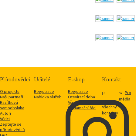
Přírodovědci
Učitelé
E-shop
Kontakt
O projektu
Registrace
Registrace
Pro
Naši partneři
Nabídka služeb
Otevírací doba
média
Razítková
Vše o nákupu
Všechny
samoobsluha
Reklamační řád
kontakty
Autoři
Vědci
Zeptejte se
přírodovědců
FAQ