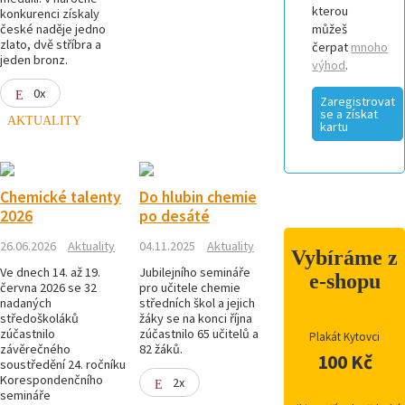
kterou
konkurenci získaly
české naděje jedno
můžeš
zlato, dvě stříbra a
čerpat
mnoho
jeden bronz.
výhod
.
0x
Zaregistrovat
se a získat
AKTUALITY
kartu
Chemické talenty
Do hlubin chemie
2026
po desáté
26.06.2026
Aktuality
04.11.2025
Aktuality
Vybíráme z
Ve dnech 14. až 19.
Jubilejního semináře
e-shopu
června 2026 se 32
pro učitele chemie
nadaných
středních škol a jejich
středoškoláků
žáky se na konci října
zúčastnilo
zúčastnilo 65 učitelů a
Plakát Kytovci
závěrečného
82 žáků.
100 Kč
soustředění 24. ročníku
Korespondenčního
2x
semináře