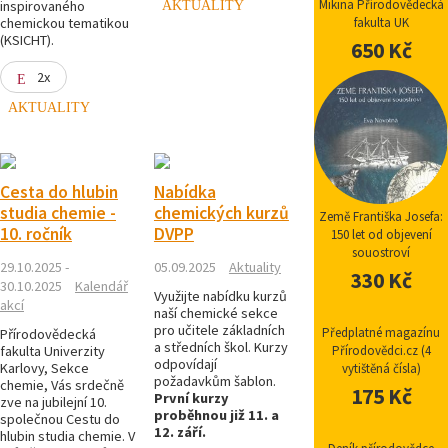
Mikina Přírodovědecká
inspirovaného
AKTUALITY
chemickou tematikou
fakulta UK
(KSICHT).
650 Kč
2x
AKTUALITY
Cesta do hlubin
Nabídka
studia chemie -
chemických kurzů
Země Františka Josefa:
10. ročník
DVPP
150 let od objevení
souostroví
29.10.2025 -
05.09.2025
Aktuality
330 Kč
30.10.2025
Kalendář
Využijte nabídku kurzů
akcí
naší chemické sekce
pro učitele základních
Předplatné magazínu
Přírodovědecká
a středních škol. Kurzy
fakulta Univerzity
Přírodovědci.cz (4
odpovídají
Karlovy, Sekce
vytištěná čísla)
požadavkům šablon.
chemie, Vás srdečně
175 Kč
První kurzy
zve na jubilejní 10.
proběhnou již 11. a
společnou Cestu do
12. září.
hlubin studia chemie. V