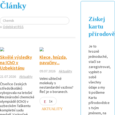
Články
Získej
Chemik
kartu
Odebírat RSS
přírodov
Je to
hrozně
jednoduché,
Skvělé výsledky
Klece, hnízda,
stačí se
na IChO v
pavučiny...
zaregistrovat,
Uzbekistánu
09.07.2026
Aktuality
vyplnit o
21.07.2026
Aktuality
sobě
Velmi užitečné
všechny
molekuly s
Čtveřice českých
nestandardní vazbou?
údaje a my
středoškoláků
Řeč je o boranech.
ti pošleme
vybojovala na letošní
Mezinárodní chemické
Kartu
1x
olympiádě (IChO) v
přírodovědce
uzbeckém Taškentu
s tvým
AKTUALITY
kompletní sadu
jménem, na
medailí. V náročné