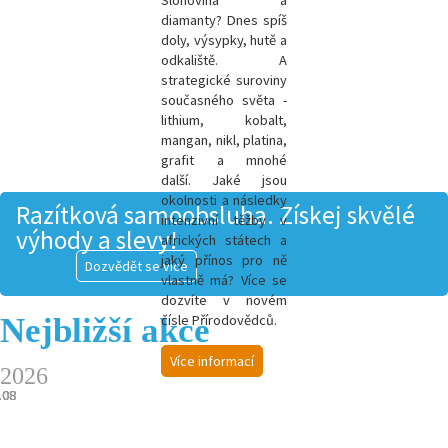
Slonovina a
diamanty? Dnes spíš
doly, výsypky, hutě a
odkaliště. A
strategické suroviny
současného světa -
l
ithium, kobalt,
mangan, nikl, platina,
grafit a mnohé
další.
Jaké jsou
okolnosti a následky
Razítková samoobsluha. Získej skvělé
intenzivní těžby v
výhody a slevy!
afrických státech a
jaký přínos pro ně
Dozvědět se více
vlastně má? Více se
dozvíte v novém
Nejbližší akce
čísle Přírodovědců.
Více informací
2026
.08
.08
.08
.08
.08