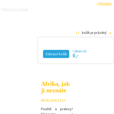
Registrace
Přihlášení
Katalog pro učitele
Zeptejte se přírodovědců
Razítková samoobsluha
Pro média
košík je prázdný
Celkem Kč
Zobrazit košík
0,-
KALENDÁŘ AKCÍ
MAGAZÍN
VIDEO
FOTOGALERIE
KE STAŽENÍ
E-SHOP
Afrika, jak
ji neznáte
08.06.2026 12:33
Pouště a pralesy?