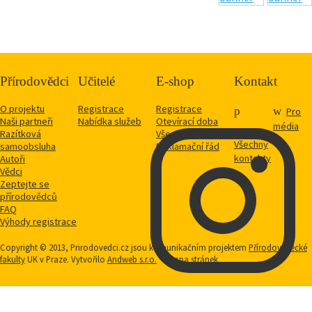
Přírodovědci
Učitelé
E-shop
Kontakt
O projektu
Registrace
Registrace
Pro
Naši partneři
Nabídka služeb
Otevírací doba
média
Razítková
Vše o nákupu
Všechny
samoobsluha
Reklamační řád
kontakty
Autoři
Vědci
Zeptejte se
přírodovědců
FAQ
Výhody registrace
Copyright © 2013, Prirodovedci.cz jsou komunikačním projektem
Přírodovědecké
fakulty
UK v Praze. Vytvořilo
Andweb s.r.o.
Mapa stránek