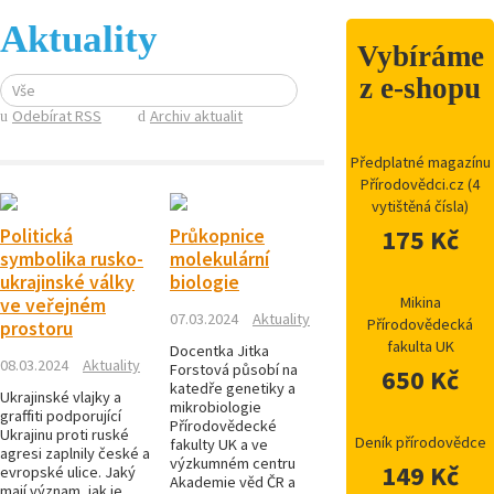
Aktuality
Vybíráme
z e-shopu
Vše
Odebírat RSS
Archiv aktualit
Předplatné magazínu
Přírodovědci.cz (4
vytištěná čísla)
175 Kč
Politická
Průkopnice
symbolika rusko-
molekulární
ukrajinské války
biologie
Mikina
ve veřejném
07.03.2024
Aktuality
Přírodovědecká
prostoru
fakulta UK
Docentka Jitka
08.03.2024
Aktuality
Forstová působí na
650 Kč
katedře genetiky a
Ukrajinské vlajky a
mikrobiologie
graffiti podporující
Přírodovědecké
Ukrajinu proti ruské
Deník přírodovědce
fakulty UK a ve
agresi zaplnily české a
výzkumném centru
149 Kč
evropské ulice. Jaký
Akademie věd ČR a
mají význam, jak je