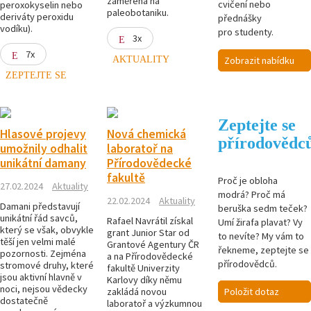
zaměřena na
cvičení nebo
peroxokyselin nebo
paleobotaniku.
deriváty peroxidu
přednášky
vodíku).
pro studenty.
3x
7x
AKTUALITY
Zobrazit nabídku
ZEPTEJTE SE
Zeptejte se
Hlasové projevy
Nová chemická
přírodovědc
umožnily odhalit
laboratoř na
unikátní damany
Přírodovědecké
fakultě
Proč je obloha
27.02.2024
Aktuality
modrá? Proč má
22.02.2024
Aktuality
Damani představují
beruška sedm teček?
unikátní řád savců,
Rafael Navrátil získal
Umí žirafa plavat? Vy
který se však, obvykle
grant Junior Star od
to nevíte? My vám to
těší jen velmi malé
Grantové Agentury ČR
řekneme, zeptejte se
pozornosti. Zejména
a na Přírodovědecké
přírodovědců.
stromové druhy, které
fakultě Univerzity
jsou aktivní hlavně v
Karlovy díky němu
noci, nejsou vědecky
Položit dotaz
zakládá novou
dostatečně
laboratoř a výzkumnou