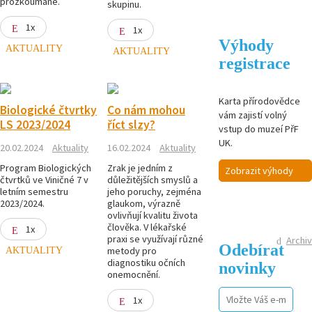
prozkoumané.
skupinu.
1x
1x
Výhody
AKTUALITY
AKTUALITY
registrace
Karta přírodovědce
Biologické čtvrtky
Co nám mohou
vám zajistí volný
LS 2023/2024
říct slzy?
vstup do muzeí PřF
UK.
20.02.2024
Aktuality
16.02.2024
Aktuality
Program Biologických
Zrak je jedním z
Zobrazit výhody
čtvrtků ve Viničné 7 v
důležitějších smyslů a
letním semestru
jeho poruchy, zejména
2023/2024.
glaukom, výrazně
ovlivňují kvalitu života
člověka. V lékařské
1x
praxi se využívají různé
Archiv
Odebírat
AKTUALITY
metody pro
diagnostiku očních
novinky
onemocnění.
1x