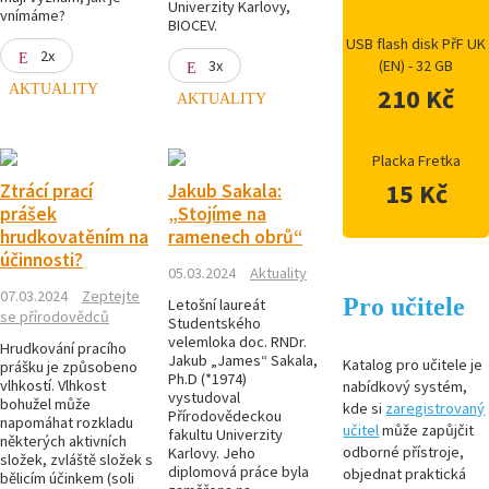
Univerzity Karlovy,
vnímáme?
BIOCEV.
USB flash disk PřF UK
2x
3x
(EN) - 32 GB
AKTUALITY
210 Kč
AKTUALITY
Placka Fretka
15 Kč
Ztrácí prací
Jakub Sakala:
prášek
„Stojíme na
hrudkovatěním na
ramenech obrů“
účinnosti?
05.03.2024
Aktuality
07.03.2024
Zeptejte
Pro učitele
Letošní laureát
se přírodovědců
Studentského
velemloka doc. RNDr.
Hrudkování pracího
Jakub „James“ Sakala,
Katalog pro učitele je
prášku je způsobeno
Ph.D (*1974)
vlhkostí. Vlhkost
nabídkový systém,
vystudoval
bohužel může
kde si
zaregistrovaný
Přírodovědeckou
napomáhat rozkladu
učitel
může zapůjčit
fakultu Univerzity
některých aktivních
odborné přístroje,
Karlovy. Jeho
složek, zvláště složek s
diplomová práce byla
objednat praktická
bělicím účinkem (soli