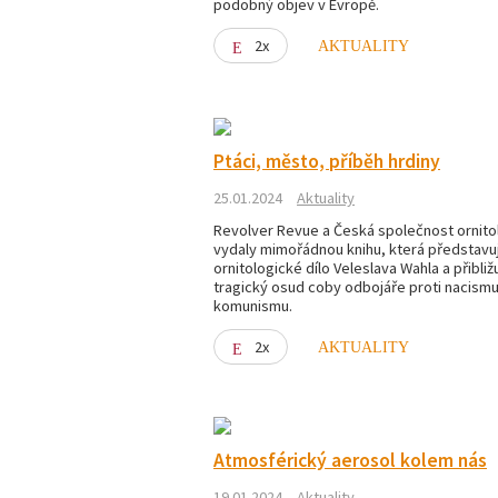
podobný objev v Evropě.
2x
AKTUALITY
Ptáci, město, příběh hrdiny
25.01.2024
Aktuality
Revolver Revue a Česká společnost ornito
vydaly mimořádnou knihu, která představu
ornitologické dílo Veleslava Wahla a přibliž
tragický osud coby odbojáře proti nacismu
komunismu.
2x
AKTUALITY
Atmosférický aerosol kolem nás
19.01.2024
Aktuality