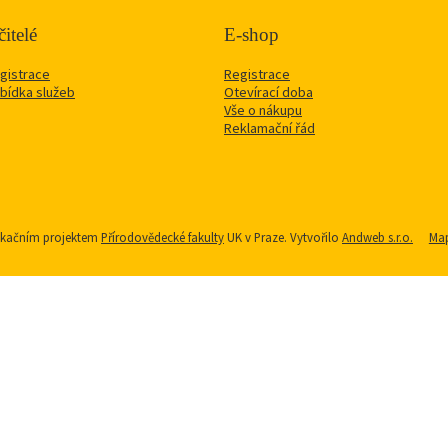
itelé
E-shop
gistrace
Registrace
bídka služeb
Otevírací doba
Vše o nákupu
Reklamační řád
nikačním projektem
Přírodovědecké fakulty
UK v Praze. Vytvořilo
Andweb s.r.o.
Map