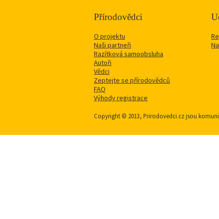
Přírodovědci
Uč
O projektu
Re
Naši partneři
Na
Razítková samoobsluha
Autoři
Vědci
Zeptejte se přírodovědců
FAQ
Výhody registrace
Copyright © 2013, Prirodovedci.cz jsou komu