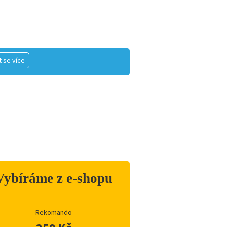
 se více
Vybíráme z e-shopu
Rekomando