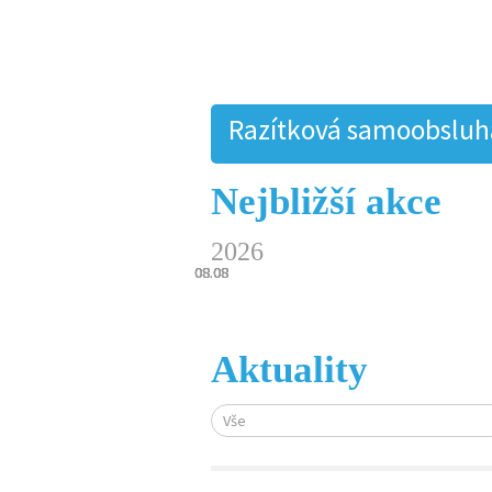
Razítková samoobsluha.
Nejbližší akce
2026
08.08
08.08
08.08
08.08
08.08
Aktuality
Vše