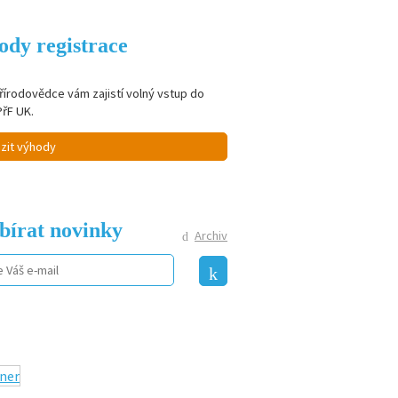
ody registrace
řírodovědce vám zajistí volný vstup do
PřF UK.
zit výhody
bírat novinky
Archiv