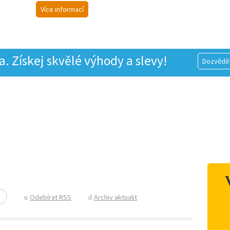
Více informací
 Získej skvělé výhody a slevy!
Dozvědět
Odebírat RSS
Archiv aktualit