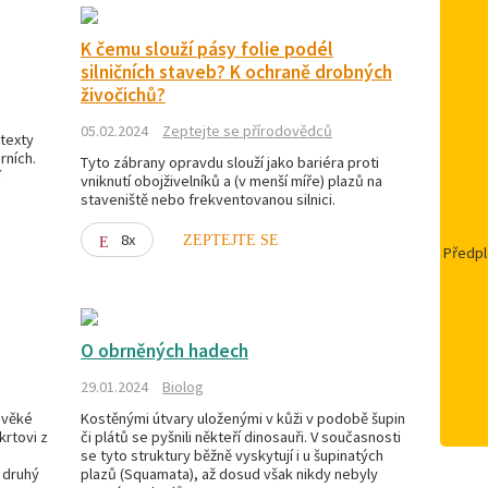
K čemu slouží pásy folie podél
silničních staveb? K ochraně drobných
živočichů?
05.02.2024
Zeptejte se přírodovědců
 texty
rních.
Tyto zábrany opravdu slouží jako bariéra proti
í
vniknutí obojživelníků a (v menší míře) plazů na
staveniště nebo frekventovanou silnici.
8x
ZEPTEJTE SE
Předpl
O obrněných hadech
29.01.2024
Biolog
avěké
Kostěnými útvary uloženými v kůži v podobě šupin
krtovi z
či plátů se pyšnili někteří dinosauři. V současnosti
se tyto struktury běžně vyskytují i u šupinatých
o druhý
plazů (Squamata), až dosud však nikdy nebyly