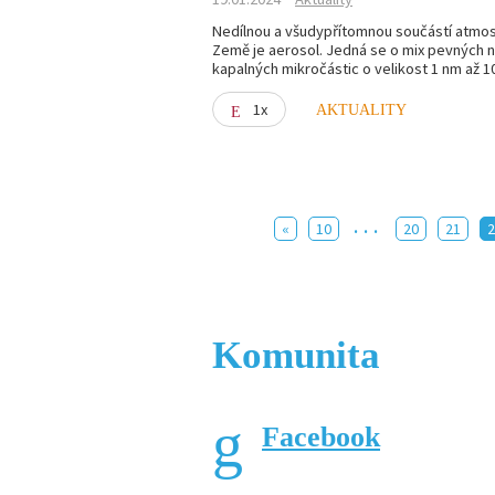
Nedílnou a všudypřítomnou součástí atmo
Země je aerosol. Jedná se o mix pevných 
kapalných mikročástic o velikost 1 nm až 1
1x
AKTUALITY
...
«
10
20
21
Komunita
Facebook