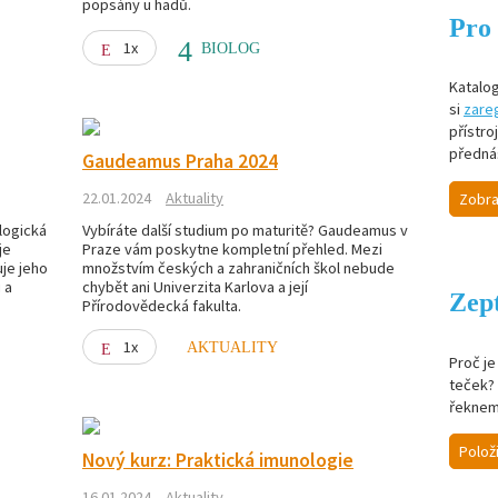
popsány u hadů.
Pro 
1x
BIOLOG
Katalog
si
zareg
přístro
předná
Gaudeamus Praha 2024
22.01.2024
Aktuality
Zobra
logická
Vybíráte další studium po maturitě? Gaudeamus v
je
Praze vám poskytne kompletní přehled. Mezi
uje jeho
množstvím českých a zahraničních škol nebude
 a
chybět ani Univerzita Karlova a její
Zept
Přírodovědecká fakulta.
1x
AKTUALITY
Proč j
teček? 
řeknem
Polož
Nový kurz: Praktická imunologie
16.01.2024
Aktuality