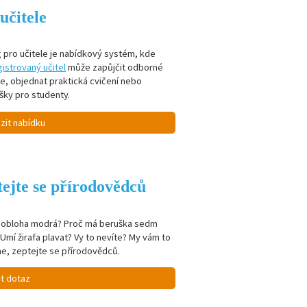
učitele
 pro učitele je nabídkový systém, kde
istrovaný učitel
může zapůjčit odborné
je, objednat praktická cvičení nebo
šky pro studenty.
zit nabídku
ejte se přírodovědců
e obloha modrá? Proč má beruška sedm
Umí žirafa plavat? Vy to nevíte? My vám to
e, zeptejte se přírodovědců.
it dotaz