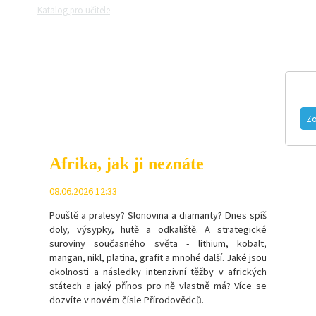
Katalog pro učitele
Zeptejte se přírodovědců
Razítková samoobslu
MAGAZÍN
VIDEO
FOTOGALERIE
Zo
Afrika, jak ji neznáte
08.06.2026 12:33
Pouště a pralesy? Slonovina a diamanty? Dnes spíš
doly, výsypky, hutě a odkaliště. A strategické
suroviny současného světa - l
ithium, kobalt,
mangan, nikl, platina, grafit a mnohé další.
Jaké jsou
okolnosti a následky intenzivní těžby v afrických
státech a jaký přínos pro ně vlastně má? Více se
dozvíte v novém čísle Přírodovědců.