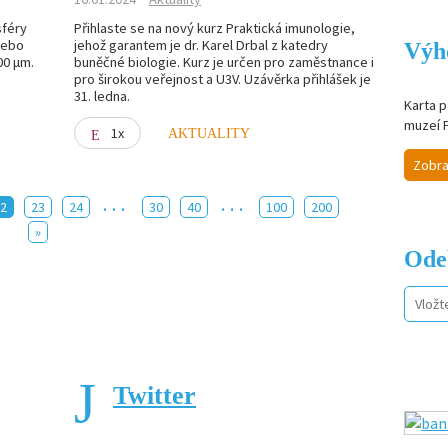
sféry
Přihlaste se na nový kurz Praktická imunologie,
nebo
jehož garantem je dr. Karel Drbal z katedry
Výh
00 μm.
buněčné biologie. Kurz je určen pro zaměstnance i
pro širokou veřejnost a U3V. Uzávěrka přihlášek je
31. ledna.
Karta p
muzeí 
1x
AKTUALITY
Zobra
...
...
22
23
24
30
40
100
200
»
Ode
Twitter