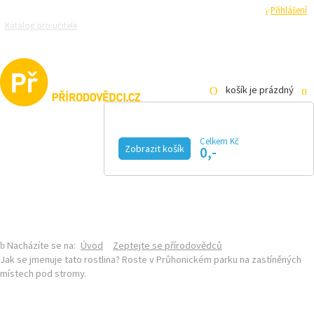
Registrace
Přihlášení
Katalog pro učitele
Zeptejte se přírodovědců
Razítková samoobsluha
Pro média
košík je prázdný
Celkem Kč
Zobrazit košík
0,-
KALENDÁŘ AKCÍ
MAGAZÍN
VIDEO
FOTOGALERIE
KE STAŽENÍ
E-SHOP
Nacházíte se na:
Úvod
Zeptejte se přírodovědců
Jak se jmenuje tato rostlina? Roste v Průhonickém parku na zastíněných
místech pod stromy.