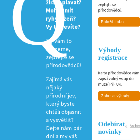
žirafa plavat?
zeptejte se
Mohou mít
přírodovědců.
ryby žízeň?
Položit dotaz
Vy to nevíte?
My vám to
řekneme,
Výhody
zeptejte se
registrace
přírodovědců!
Karta přírodovědce vám
Zajímá vás
zajistí volný vstup do
muzeí PřF UK.
nějaký
přírodní jev,
Zobrazit výhody
který byste
chtěli objasnit
a vysvětlit?
Odebírat
Archiv
Dejte nám pár
novinky
dní a my váš