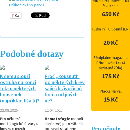
Mikina Přírodovědecká
fakulta UK
650 Kč
0x
Tužka PřF UK černá (EN)
II
20 Kč
Podobné dotazy
Předplatné magazínu
Přírodovědci.cz (4
vytištěná čísla)
175 Kč
K čemu slouží
Proč „kousnutí“
ostruha na konci
od některých krev
těla u některých
sajících živočichů
Placka Narval
housenek
bolí a od jiných
15 Kč
(například lišajů)?
ne?
22.08.2025
22.04.2025
Pro některé
Hematofagie
(neboli
morfologické útvary u
sání krve) je rozšířená
Pro učitele
hmyzu (i jiných
potravní strategie.