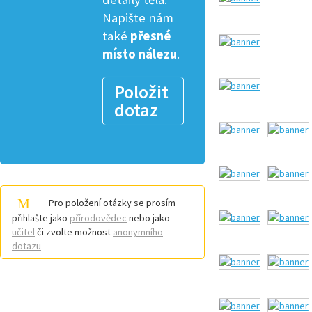
Napište nám
také
přesné
místo nálezu
.
Položit
dotaz
Pro položení otázky se prosím
přihlašte jako
přírodovědec
nebo jako
učitel
či zvolte možnost
anonymního
dotazu