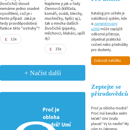
živočichů) dosud
Najdeme ji jak u řady
nemáme jedno snadné
členovců (klíšťata,
vysvětlení, což je i
komáři, ovádi, blechy,
Katalog pro učitele je
tento případ. Jaká je
muchničky, tiplíci aj.),
nabídkový systém, kde
tedy pravděpodobná
tak u mnoha dalších
si
zaregistrovaný
funkce této "ostruhy"?
živočichů (pijavky,
učitel
může zapůjčit
měchovci, klubáci, upíři
odborné přístroje,
aj.)
12x
objednat praktická
cvičení nebo přednášky
15x
pro studenty.
Zobrazit nabídku
+ Načíst další
Zeptejte se
přírodovědců
Proč je obloha modrá?
Proč je
Proč má beruška sedm
obloha
teček? Umí žirafa
plavat? Vy to nevíte? My
modrá? Umí
vám to řekneme,