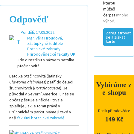
kterou
můžeš
čerpat
mnoho
Odpověď
výhod
.
Pondělí, 17.09.2012
Zaregistrovat
se a získat
Mgr. Věra Hroudová,
kartu
zástupkyně ředitele
Botanické zahrady
Přírodovědecké fakulty UK
Jde o rostlinu s názvem batolka
ptačincovitá.
Batolka ptačincovitá (latinsky
Claytonia alsinoides
) patří do čeledi
Vybíráme z
šruchovitých (
Portulacaceae
). Je
e-shopu
původní v Severní Americe, u nás se
občas pěstuje a někde i trvale
zplaňuje, jak je tomu právě v
Deník přírodovědce
Průhonickém parku. Máme ji také v
naší
fakultní botanické zahradě
.
149 Kč