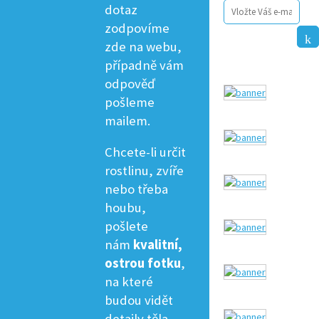
dotaz
zodpovíme
zde na webu,
případně vám
odpověď
pošleme
mailem.
Chcete-li určit
rostlinu, zvíře
nebo třeba
houbu,
pošlete
nám
kvalitní,
ostrou fotku
,
na které
budou vidět
detaily těla.