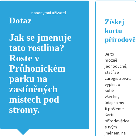
anonymní uživatel
Dotaz
Získej
kartu
Jak se jmenuje
přírodov
tato rostlina?
Je to
Roste v
hrozně
Průhonickém
jednoduché,
stačí se
parku na
zaregistrovat,
vyplnit o
zastíněných
sobě
všechny
místech pod
údaje a my
stromy.
ti pošleme
Kartu
přírodovědce
s tvým
jménem, na