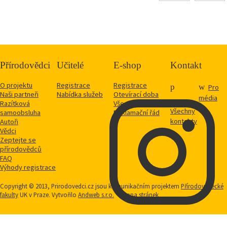
Přírodovědci
Učitelé
E-shop
Kontakt
O projektu
Registrace
Registrace
Pro
Naši partneři
Nabídka služeb
Otevírací doba
média
Razítková
Vše o nákupu
Všechny
samoobsluha
Reklamační řád
kontakty
Autoři
Vědci
Zeptejte se
přírodovědců
FAQ
Výhody registrace
Copyright © 2013, Prirodovedci.cz jsou komunikačním projektem
Přírodovědecké
fakulty
UK v Praze. Vytvořilo
Andweb s.r.o.
Mapa stránek