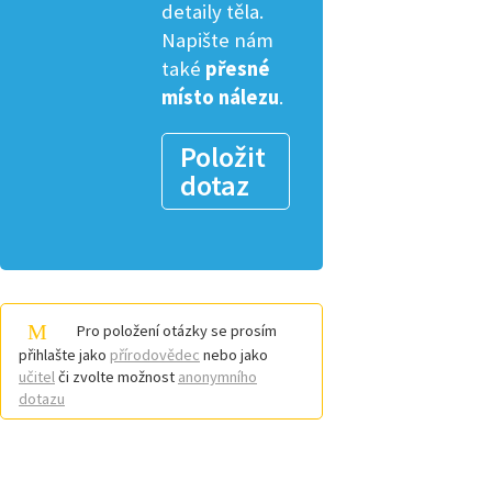
detaily těla.
Napište nám
také
přesné
místo nálezu
.
Položit
dotaz
Pro položení otázky se prosím
přihlašte jako
přírodovědec
nebo jako
učitel
či zvolte možnost
anonymního
dotazu