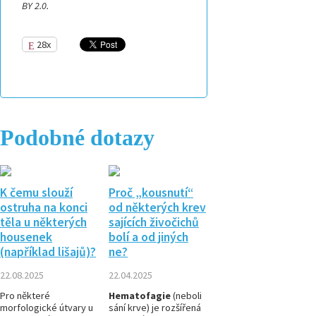
BY 2.0.
28x
Podobné dotazy
K čemu slouží
Proč „kousnutí“
ostruha na konci
od některých krev
těla u některých
sajících živočichů
housenek
bolí a od jiných
(například lišajů)?
ne?
22.08.2025
22.04.2025
Pro některé
Hematofagie
(neboli
morfologické útvary u
sání krve) je rozšířená