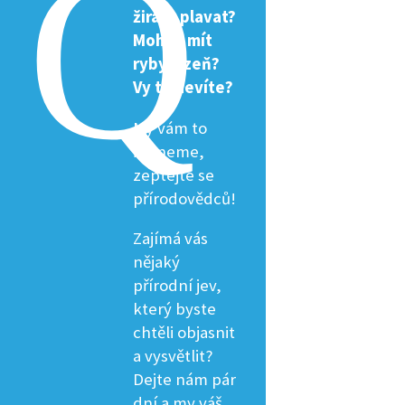
žirafa plavat?
Mohou mít
ryby žízeň?
Vy to nevíte?
My vám to
řekneme,
zeptejte se
přírodovědců!
Zajímá vás
nějaký
přírodní jev,
který byste
chtěli objasnit
a vysvětlit?
Dejte nám pár
dní a my váš