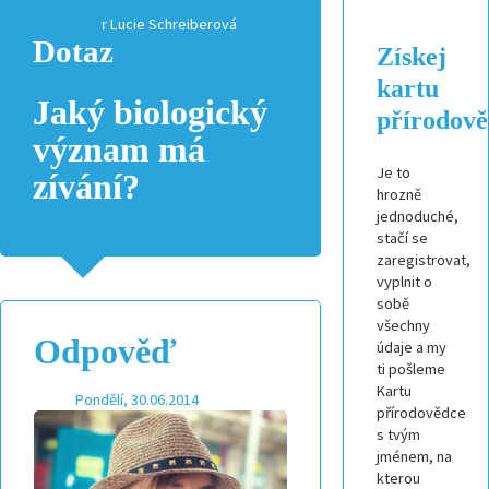
Lucie Schreiberová
Dotaz
Získej
kartu
Jaký biologický
přírodov
význam má
Je to
zívání?
hrozně
jednoduché,
stačí se
zaregistrovat,
vyplnit o
sobě
všechny
Odpověď
údaje a my
ti pošleme
Kartu
Pondělí, 30.06.2014
přírodovědce
prof.
s tvým
RNDr.
jménem, na
František
kterou
Vyskočil,