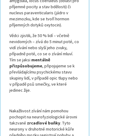
amygdala, locus coeruleus (oblast pro
příjemné pocity a stav bdělosti) či
nucleus paraventicularis (jádro v
mezimozku, kde se tvoří hormon
příjemných dotyků oxytocin).
Vědci zjistili, že 50 % lidí – včetně
nevidomých – zívá do 5 minut poté, co
vidí zívání nebo slyší jeho zvuky,
případně poté, co se o zívání mluví.
Tím se jaksi
mentálně
přizpůsobujeme
, připojujeme se k
převládajícímu psychickému stavu
skupiny lidí, v případě opic tlupy nebo
v případě psů smečky, ve které
jedinec žije.
Nakažlivost zívání nám pomohou
pochopit na neurofyziologické úrovni
takzvané
zrcadlové buňky
. Tyto
neurony v druhotné motorické kůře
předního mozku registrují pohyby a