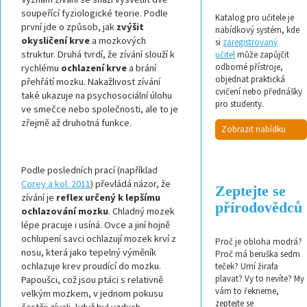
soupeřící fyziologické teorie. Podle
Katalog pro učitele je
první jde o způsob, jak
zvýšit
nabídkový systém, kde
okysličení krve
a mozkových
si
zaregistrovaný
struktur. Druhá tvrdí, že zívání slouží k
učitel
může zapůjčit
odborné přístroje,
rychlému
ochlazení krve
a brání
objednat praktická
přehřátí mozku. Nakažlivost zívání
cvičení nebo přednášky
také ukazuje na psychosociální úlohu
pro studenty.
ve smečce nebo společnosti, ale to je
zřejmě až druhotná funkce.
Zobrazit nabídku
Podle posledních prací (například
Corey a kol. 2011
) převládá názor, že
Zeptejte se
zívání je
reflex určený k lepšímu
přírodovědců
ochlazování mozku
. Chladný mozek
lépe pracuje i usíná. Ovce a jiní hojně
ochlupení savci ochlazují mozek krví z
Proč je obloha modrá?
nosu, která jako tepelný výměník
Proč má beruška sedm
ochlazuje krev proudící do mozku.
teček? Umí žirafa
plavat? Vy to nevíte? My
Papoušci, což jsou ptáci s relativně
vám to řekneme,
velkým mozkem, v jednom pokusu
zeptejte se
častěji zívali, když byl vzduch