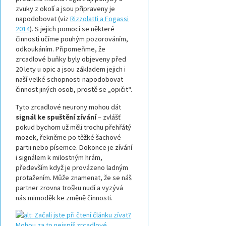
zvuky z okolí a jsou připraveny je
napodobovat (viz
Rizzolatti a Fogassi
2014
). S jejich pomocí se některé
činnosti učíme pouhým pozorováním,
odkoukáním. Připomeňme, že
zrcadlové buňky byly objeveny před
20 lety u opic a jsou základem jejich i
naší velké schopnosti napodobovat
činnost jiných osob, prostě se „opičit“.
Tyto zrcadlové neurony mohou dát
signál ke spuštění zívání
– zvlášť
pokud bychom už měli trochu přehřátý
mozek, řekněme po těžké šachové
partii nebo písemce. Dokonce je zívání
i signálem k milostným hrám,
především když je provázeno ladným
protažením. Může znamenat, že se náš
partner zrovna trošku nudí a vyzývá
nás mimoděk ke změně činnosti.