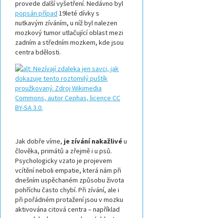
provede další vyšetření. Nedávno byl
popsán případ
19leté dívky s
nutkavým zíváním, u níž byl nalezen
mozkový tumor utlačující oblast mezi
zadním a středním mozkem, kde jsou
centra bdělosti.
Jak dobře víme,
je zívání nakažlivé
u
člověka, primátů a zřejmě i u psů.
Psychologicky vzato je projevem
vcítění neboli empatie, která nám při
dnešním uspěchaném způsobu života
pohříchu často chybí. Při zívání, ale i
při pořádném protažení jsou v mozku
aktivována citová centra – například