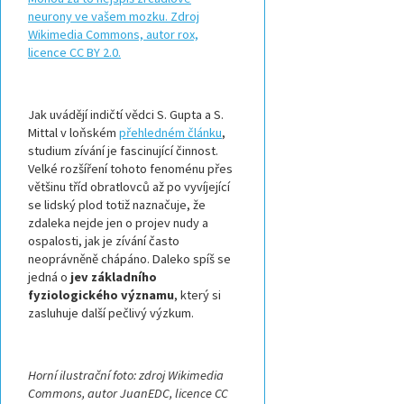
Jak uvádějí indičtí vědci S. Gupta a S.
Mittal v loňském
přehledném článku
,
studium zívání je fascinující činnost.
Velké rozšíření tohoto fenoménu přes
většinu tříd obratlovců až po vyvíjející
se lidský plod totiž naznačuje, že
zdaleka nejde jen o projev nudy a
ospalosti, jak je zívání často
neoprávněně chápáno. Daleko spíš se
jedná o
jev základního
fyziologického významu
, který si
zasluhuje další pečlivý výzkum.
Horní ilustrační foto: zdroj Wikimedia
Commons, autor JuanEDC, licence CC