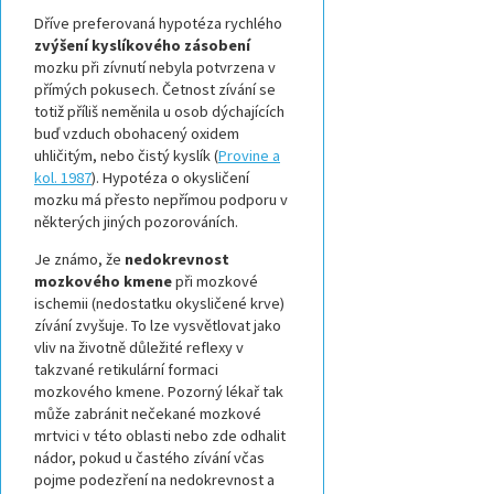
Dříve preferovaná hypotéza rychlého
zvýšení kyslíkového zásobení
mozku při zívnutí nebyla potvrzena v
přímých pokusech. Četnost zívání se
totiž příliš neměnila u osob dýchajících
buď vzduch obohacený oxidem
uhličitým, nebo čistý kyslík (
Provine a
kol. 1987
). Hypotéza o okysličení
mozku má přesto nepřímou podporu v
některých jiných pozorováních.
Je známo, že
nedokrevnost
mozkového kmene
při mozkové
ischemii (nedostatku okysličené krve)
zívání zvyšuje. To lze vysvětlovat jako
vliv na životně důležité reflexy v
takzvané retikulární formaci
mozkového kmene. Pozorný lékař tak
může zabránit nečekané mozkové
mrtvici v této oblasti nebo zde odhalit
nádor, pokud u častého zívání včas
pojme podezření na nedokrevnost a