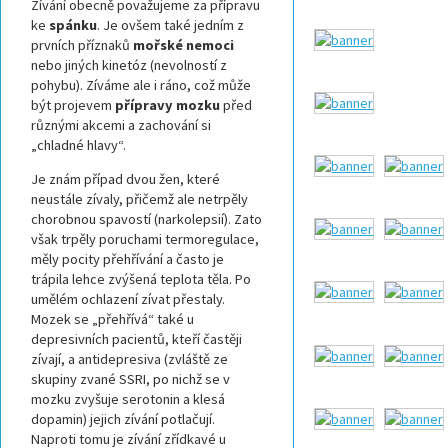
Zívání obecně považujeme za přípravu
ke
spánku
. Je ovšem také jedním z
prvních příznaků
mořské nemoci
nebo jiných kinetóz (nevolností z
pohybu). Zíváme ale i ráno, což může
být projevem
přípravy mozku
před
různými akcemi a zachování si
„chladné hlavy“.
Je znám případ dvou žen, které
neustále zívaly, přičemž ale netrpěly
chorobnou spavostí (narkolepsií). Zato
však trpěly poruchami termoregulace,
měly pocity přehřívání a často je
trápila lehce zvýšená teplota těla. Po
umělém ochlazení zívat přestaly.
Mozek se „přehřívá“ také u
depresivních pacientů, kteří častěji
zívají, a antidepresiva (zvláště ze
skupiny zvané SSRI, po nichž se v
mozku zvyšuje serotonin a klesá
dopamin) jejich zívání potlačují.
Naproti tomu je zívání zřídkavé u