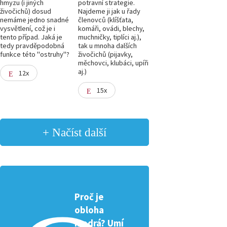
hmyzu (i jiných
potravní strategie.
živočichů) dosud
Najdeme ji jak u řady
nemáme jedno snadné
členovců (klíšťata,
vysvětlení, což je i
komáři, ovádi, blechy,
tento případ. Jaká je
muchničky, tiplíci aj.),
tedy pravděpodobná
tak u mnoha dalších
funkce této "ostruhy"?
živočichů (pijavky,
měchovci, klubáci, upíři
aj.)
12x
15x
+ Načíst další
Proč je
obloha
modrá? Umí