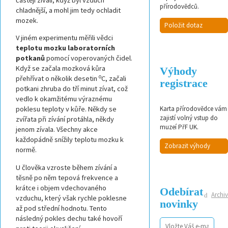
přírodovědců.
chladnější, a mohl jim tedy ochladit
mozek.
Položit dotaz
V jiném experimentu měřili vědci
teplotu mozku laboratorních
potkanů
pomocí voperovaných čidel.
Když se začala mozková kůra
Výhody
o
přehřívat o několik desetin
C, začali
registrace
potkani zhruba do tří minut zívat, což
vedlo k okamžitému výraznému
Karta přírodovědce vám
poklesu teploty v kůře. Někdy se
zajistí volný vstup do
zvířata při zívání protáhla, někdy
muzeí PřF UK.
jenom zívala. Všechny akce
každopádně snížily teplotu mozku k
Zobrazit výhody
normě.
U člověka vzroste během zívání a
těsně po něm tepová frekvence a
krátce i objem vdechovaného
Odebírat
Archiv
vzduchu, který však rychle poklesne
novinky
až pod střední hodnotu. Tento
následný pokles dechu také hovoří