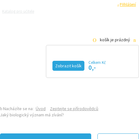
Registrace
Přihlášení
Katalog pro učitele
Zeptejte se přírodovědců
Razítková samoobsluha
Pro média
košík je prázdný
Celkem Kč
Zobrazit košík
0,-
KALENDÁŘ AKCÍ
MAGAZÍN
VIDEO
FOTOGALERIE
KE STAŽENÍ
E-SHOP
Nacházíte se na:
Úvod
Zeptejte se přírodovědců
Jaký biologický význam má zívání?