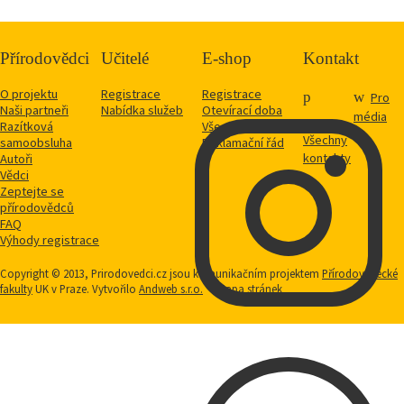
Přírodovědci
Učitelé
E-shop
Kontakt
O projektu
Registrace
Registrace
Pro
Naši partneři
Nabídka služeb
Otevírací doba
média
Razítková
Vše o nákupu
Všechny
samoobsluha
Reklamační řád
kontakty
Autoři
Vědci
Zeptejte se
přírodovědců
FAQ
Výhody registrace
Copyright © 2013, Prirodovedci.cz jsou komunikačním projektem
Přírodovědecké
fakulty
UK v Praze. Vytvořilo
Andweb s.r.o.
Mapa stránek