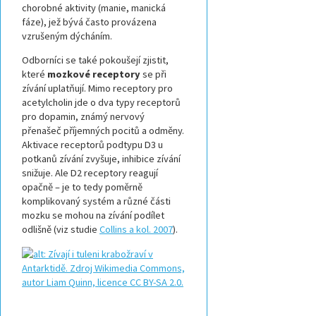
chorobné aktivity (manie, manická
fáze), jež bývá často provázena
vzrušeným dýcháním.
Odborníci se také pokoušejí zjistit,
které
mozkové receptory
se při
zívání uplatňují. Mimo receptory pro
acetylcholin jde o dva typy receptorů
pro dopamin, známý nervový
přenašeč příjemných pocitů a odměny.
Aktivace receptorů podtypu D3 u
potkanů zívání zvyšuje, inhibice zívání
snižuje. Ale D2 receptory reagují
opačně – je to tedy poměrně
komplikovaný systém a různé části
mozku se mohou na zívání podílet
odlišně (viz studie
Collins a kol. 2007
).