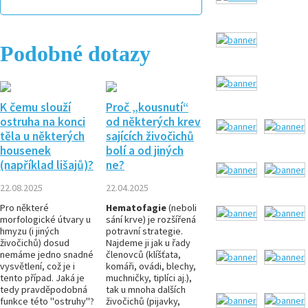
Podobné dotazy
K čemu slouží
Proč „kousnutí“
ostruha na konci
od některých krev
těla u některých
sajících živočichů
housenek
bolí a od jiných
(například lišajů)?
ne?
22.08.2025
22.04.2025
Pro některé
Hematofagie
(neboli
morfologické útvary u
sání krve) je rozšířená
hmyzu (i jiných
potravní strategie.
živočichů) dosud
Najdeme ji jak u řady
nemáme jedno snadné
členovců (klíšťata,
vysvětlení, což je i
komáři, ovádi, blechy,
tento případ. Jaká je
muchničky, tiplíci aj.),
tedy pravděpodobná
tak u mnoha dalších
funkce této "ostruhy"?
živočichů (pijavky,