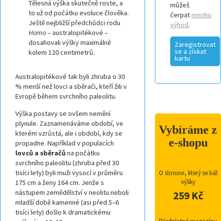
Tělesná výška skutečně roste, a
můžeš
to už od počátku evoluce člověka.
čerpat
mnoho
Ještě nejbližší předchůdci rodu
výhod
.
Homo
– australopitékové –
dosahovali výšky maximálně
Zaregistrovat
se a získat
kolem 120 centimetrů.
kartu
Australopitékové tak byli zhruba o 30
% menší než lovci a sběrači, kteří žili v
Evropě během svrchního paleolitu.
Výška postavy se ovšem nemění
plynule. Zaznamenáváme období, ve
Vybíráme z
kterém vzrůstá, ale i období, kdy se
e-shopu
propadne. Například v populacích
lovců a sběračů
na počátku
svrchního paleolitu (zhruba před 30
tisíci lety) byli muži vysocí v průměru
O slonovi, který se bál
výšky
175 cm a ženy 164 cm. Jenže s
nástupem zemědělství v neolitu neboli
259 Kč
mladší době kamenné (asi před 5–6
tisíci lety) došlo k dramatickému