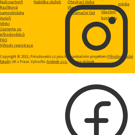
Naši partneři
Nabídka služeb
Otevírací doba
média
Razítková
Vše o nákupu
Všechny
samoobsluha
Reklamační řád
kontakty
Autoři
Vědci
Zeptejte se
přírodovědců
FAQ
Výhody registrace
Copyright © 2013, Prirodovedci.cz jsou komunikačním projektem
Přírodovědecké
fakulty
UK v Praze. Vytvořilo
Andweb s.r.o.
Mapa stránek