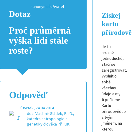
anonymní uživatel
Dotaz
Získej
kartu
Proč průměrná
přírodov
výška lidí stále
Je to
roste?
hrozně
jednoduché,
stačí se
zaregistrovat,
vyplnit o
sobě
všechny
Odpověď
údaje a my
ti pošleme
Kartu
Čtvrtek, 24.04.2014
přírodovědce
doc. Vladimír Sládek, Ph.D.,
s tvým
katedra antropologie a
jménem, na
genetiky člověka PřF UK
kterou