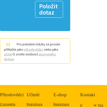
Položit
dotaz
Pro položení otázky se prosím
přihlašte jako
přírodovědec
nebo jako
učitel
či zvolte možnost
anonymního
dotazu
Přírodovědci
Učitelé
E-shop
Kontakt
O projektu
Registrace
Registrace
Pro