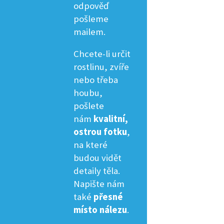
odpověď
pošleme
mailem.
Chcete-li určit
rostlinu, zvíře
nebo třeba
houbu,
pošlete
nám
kvalitní,
ostrou fotku
,
na které
budou vidět
detaily těla.
Napište nám
také
přesné
místo nálezu
.