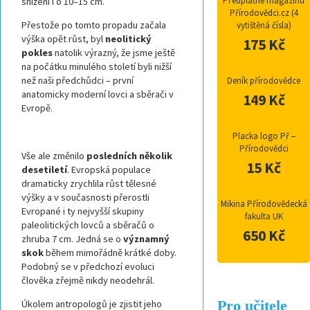
Předplatné magazínu
snížení i o 10–15 cm.
Přírodovědci.cz (4
Přestože po tomto propadu začala
vytištěná čísla)
výška opět růst, byl
neolitický
175 Kč
pokles
natolik výrazný, že jsme ještě
na počátku minulého století byli nižší
než naši předchůdci – první
Deník přírodovědce
anatomicky moderní lovci a sběrači v
149 Kč
Evropě.
Placka logo Př –
Přírodovědci
Vše ale změnilo
posledních několik
15 Kč
desetiletí
. Evropská populace
dramaticky zrychlila růst tělesné
výšky a v současnosti přerostli
Mikina Přírodovědecká
Evropané i ty nejvyšší skupiny
fakulta UK
paleolitických lovců a sběračů o
650 Kč
zhruba 7 cm. Jedná se o
významný
skok
během mimořádně krátké doby.
Podobný se v předchozí evoluci
člověka zřejmě nikdy neodehrál.
Pro učitele
Úkolem antropologů je zjistit jeho