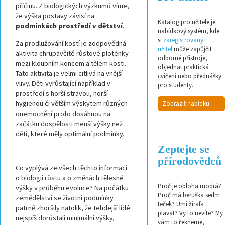
příčinu. Z biologických výzkumů víme,
že výška postavy závisí na
Katalog pro učitele je
podmínkách prostředí v dětství
.
nabídkový systém, kde
si
zaregistrovaný
Za prodlužování kostí je zodpovědná
učitel
může zapůjčit
aktivita chrupavčité růstové ploténky
odborné přístroje,
mezi kloubním koncem a tělem kosti.
objednat praktická
Tato aktivita je velmi citlivá na vnější
cvičení nebo přednášky
vlivy. Děti vyrůstající například v
pro studenty.
prostředí s horší stravou, horší
hygienou či větším výskytem různých
Zobrazit nabídku
onemocnění proto dosáhnou na
začátku dospělosti menší výšky než
děti, které měly optimální podmínky.
Zeptejte se
přírodovědců
Co vyplývá ze všech těchto informací
o biologii růstu a o změnách tělesné
Proč je obloha modrá?
výšky v průběhu evoluce? Na počátku
Proč má beruška sedm
zemědělství se životní podmínky
teček? Umí žirafa
patrně zhoršily natolik, že tehdejší lidé
plavat? Vy to nevíte? My
nejspíš dorůstali minimální výšky,
vám to řekneme,