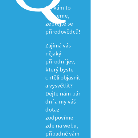
My vám to
řekneme,
zeptejte se
přírodovědců!
Zajímá vás
nějaký
přírodní jev,
který byste
chtěli objasnit
a vysvětlit?
Dejte nám pár
dní a my váš
dotaz
zodpovíme
zde na webu,
případně vám