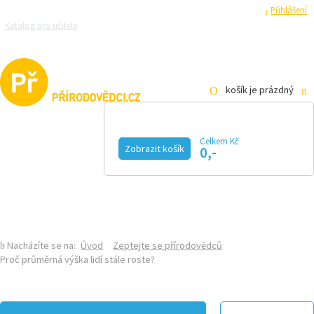
Registrace
Přihlášení
Katalog pro učitele
Zeptejte se přírodovědců
Razítková samoobsluha
Pro média
košík je prázdný
Celkem Kč
Zobrazit košík
0,-
KALENDÁŘ AKCÍ
MAGAZÍN
VIDEO
FOTOGALERIE
KE STAŽENÍ
E-SHOP
Nacházíte se na:
Úvod
Zeptejte se přírodovědců
Proč průměrná výška lidí stále roste?