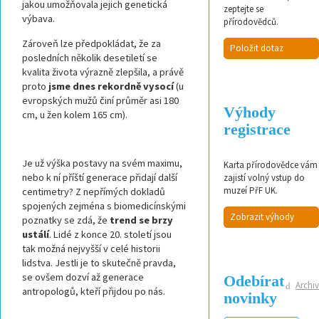
jakou umožňovala jejich genetická
zeptejte se
výbava.
přírodovědců.
Zároveň lze předpokládat, že za
Položit dotaz
posledních několik desetiletí se
kvalita života výrazně zlepšila, a právě
proto
jsme dnes rekordně vysocí
(u
evropských mužů činí průměr asi 180
Výhody
cm, u žen kolem 165 cm).
registrace
Je už výška postavy na svém maximu,
Karta přírodovědce vám
nebo k ní příští generace přidají další
zajistí volný vstup do
muzeí PřF UK.
centimetry? Z nepřímých dokladů
spojených zejména s biomedicínskými
Zobrazit výhody
poznatky se zdá, že
trend se brzy
ustálí
. Lidé z konce 20. století jsou
tak možná nejvyšší v celé historii
lidstva. Jestli je to skutečně pravda,
se ovšem dozví až generace
Odebírat
Archiv
antropologů, kteří přijdou po nás.
novinky