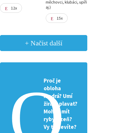
měchovci, klubáci, upíři
aj.)
12x
15x
+ Načíst další
Proč je
obloha
modrá? Umí
žirafa plavat?
Mohou mít
ryby žízeň?
Vy to nevíte?