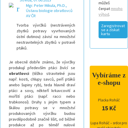
Středa, 07.06.2023
můžeš
Mgr. Peter Mikula, Ph.D.,
čerpat
mnoho
Ústavu biologie obratlovců
výhod
.
AV ČR
Tvorba vývržků (nestrávených
Zaregistrovat
se a získat
zbytků potravy vyvrhovaných
kartu
ústní dutinou) závisí na množství
nestravitelných zbytků v potravě
ptáků.
Je obecně dobře známo, že vývržky
produkují především ptáci živící se
obratlovci
(těžko stravitelné jsou
Vybíráme z
např. kosti, chlupy savců, peří ptáků
e-shopu
anebo šupiny ryb), teda hlavně draví
ptáci a sovy, někteří krkavcovití a
mořští ptáci (např. racci nebo
Placka Roháč
trubkonosí). Druhy s jiným typem a
15 Kč
škálou potravy se v množství
produkovaných vývržku budou
pravděpodobně značně lišit, od běžné
Lupa Roháč – srdce pro
produkce až po téměř nulové