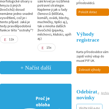
morfologické útvary u
sání krve) je rozšířená
přírodovědců.
hmyzu (i jiných
potravní strategie.
živočichů) dosud
Najdeme ji jak u řady
Položit dotaz
nemáme jedno snadné
členovců (klíšťata,
vysvětlení, což je i
komáři, ovádi, blechy,
tento případ. Jaká je
muchničky, tiplíci aj.),
tedy pravděpodobná
tak u mnoha dalších
funkce této "ostruhy"?
živočichů (pijavky,
Výhody
měchovci, klubáci, upíři
aj.)
registrace
12x
15x
Karta přírodovědce vám
zajistí volný vstup do
muzeí PřF UK.
+ Načíst další
Zobrazit výhody
Odebírat
Archiv
novinky
Proč je
obloha