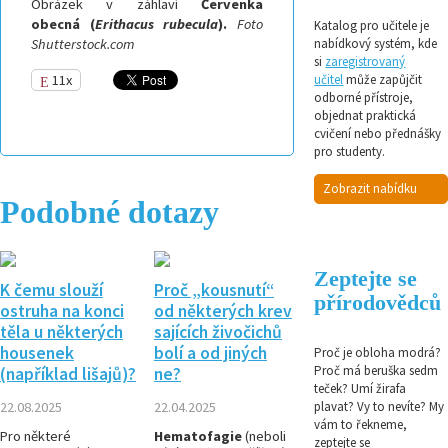
Obrázek v záhlaví
Červenka
obecná
(
Erithacus rubecula
).
Foto
Katalog pro učitele je
Shutterstock.com
nabídkový systém, kde
si
zaregistrovaný
11x
učitel
může zapůjčit
odborné přístroje,
objednat praktická
cvičení nebo přednášky
pro studenty.
Zobrazit nabídku
Podobné dotazy
Zeptejte se
K čemu slouží
Proč „kousnutí“
přírodovědců
ostruha na konci
od některých krev
těla u některých
sajících živočichů
housenek
bolí a od jiných
Proč je obloha modrá?
Proč má beruška sedm
(například lišajů)?
ne?
teček? Umí žirafa
22.08.2025
22.04.2025
plavat? Vy to nevíte? My
vám to řekneme,
Pro některé
Hematofagie
(neboli
zeptejte se