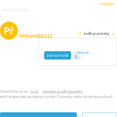
Registrace
Přihlášení
Katalog pro učitele
Zeptejte se přírodovědců
Razítková samoobsluha
Pro média
košík je prázdný
Celkem Kč
Zobrazit košík
0,-
KALENDÁŘ AKCÍ
MAGAZÍN
VIDEO
FOTOGALERIE
KE STAŽENÍ
E-SHOP
Nacházíte se na:
Úvod
Zeptejte se přírodovědců
Kteří drobní ptáci produkují vývržky? Červenky nebo všichni hmyzožraví?