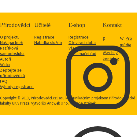
Přírodovědci
Učitelé
E-shop
Kontakt
O projektu
Registrace
Registrace
Pro
Naši partneři
Nabídka služeb
Otevírací doba
média
Razítková
Vše o nákupu
Všechny
samoobsluha
Reklamační řád
kontakty
Autoři
Vědci
Zeptejte se
přírodovědců
FAQ
Výhody registrace
Copyright © 2013, Prirodovedci.cz jsou komunikačním projektem
Přírodovědecké
fakulty
UK v Praze. Vytvořilo
Andweb s.r.o.
Mapa stránek