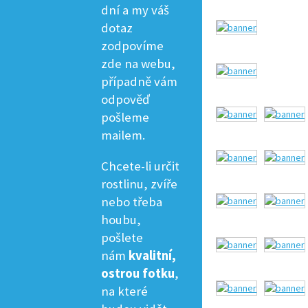
dní a my váš
dotaz
zodpovíme
zde na webu,
případně vám
odpověď
pošleme
mailem.
Chcete-li určit
rostlinu, zvíře
nebo třeba
houbu,
pošlete
nám
kvalitní,
ostrou fotku
,
na které