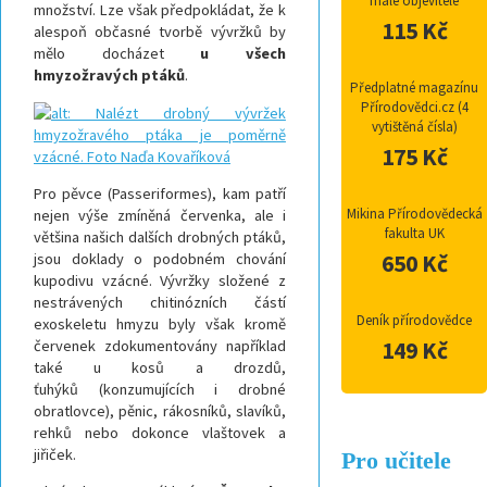
malé objevitele
množství. Lze však předpokládat, že k
115 Kč
alespoň občasné tvorbě vývržků by
mělo docházet
u všech
hmyzožravých ptáků
.
Předplatné magazínu
Přírodovědci.cz (4
vytištěná čísla)
175 Kč
Pro pěvce (Passeriformes), kam patří
Mikina Přírodovědecká
nejen výše zmíněná červenka, ale i
fakulta UK
většina našich dalších drobných ptáků,
jsou doklady o podobném chování
650 Kč
kupodivu vzácné. Vývržky složené z
nestrávených chitinózních částí
Deník přírodovědce
exoskeletu hmyzu byly však kromě
červenek zdokumentovány například
149 Kč
také u kosů a drozdů,
ťuhýků
(konzumujících i drobné
obratlovce), pěnic, rákosníků, slavíků,
rehků nebo dokonce vlaštovek a
jiřiček.
Pro učitele