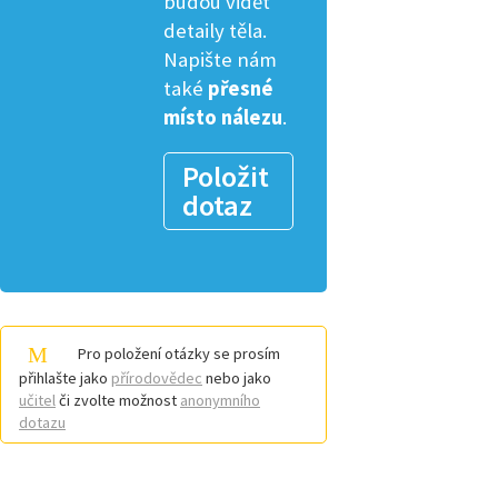
budou vidět
detaily těla.
Napište nám
také
přesné
místo nálezu
.
Položit
dotaz
Pro položení otázky se prosím
přihlašte jako
přírodovědec
nebo jako
učitel
či zvolte možnost
anonymního
dotazu