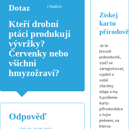
Dotaz
Naďa K.
Získej
Kteří drobní
kartu
přírodov
ptáci produkují
vývržky?
Je to
Červenky nebo
hrozně
jednoduché,
všichni
stačí se
zaregistrovat,
hmyzožraví?
vyplnit o
sobě
všechny
údaje a my
ti pošleme
Kartu
přírodovědce
Odpověď
s tvým
jménem, na
kterou