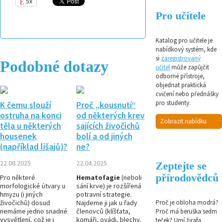
5x
Pro učitele
Katalog pro učitele je
nabídkový systém, kde
si
zaregistrovaný
Podobné dotazy
učitel
může zapůjčit
odborné přístroje,
objednat praktická
cvičení nebo přednášky
pro studenty.
K čemu slouží
Proč „kousnutí“
ostruha na konci
od některých krev
Zobrazit nabídku
těla u některých
sajících živočichů
housenek
bolí a od jiných
(například lišajů)?
ne?
22.08.2025
22.04.2025
Zeptejte se
přírodovědců
Pro některé
Hematofagie
(neboli
morfologické útvary u
sání krve) je rozšířená
hmyzu (i jiných
potravní strategie.
živočichů) dosud
Najdeme ji jak u řady
Proč je obloha modrá?
nemáme jedno snadné
členovců (klíšťata,
Proč má beruška sedm
vysvětlení, což je i
komáři, ovádi, blechy,
teček? Umí žirafa