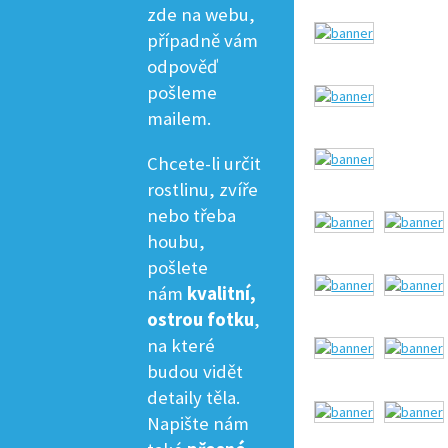
zde na webu,
případně vám
odpověď
pošleme
mailem.
Chcete-li určit
rostlinu, zvíře
nebo třeba
houbu,
pošlete
nám
kvalitní,
ostrou fotku
,
na které
budou vidět
detaily těla.
Napište nám