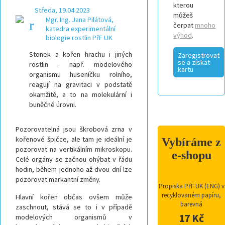
kterou
Středa, 19.04.2023
můžeš
Mgr. Ing. Jana Pilátová,
čerpat
mnoho
katedra experimentální
výhod
.
biologie rostlin PřF UK
Stonek a kořen hrachu i jiných
Zaregistrovat
se a získat
rostlin - např. modelového
kartu
organismu huseníčku rolního,
reagují na gravitaci v podstatě
okamžitě, a to na m
olekulární i
buněčné úrovni.
Pozorovatelná jsou škrobová zrna v
kořenové špičce, ale tam je ideální je
Vybíráme z
pozorovat na vertikálním mikroskopu.
e-shopu
Celé orgány se začnou ohýbat v řádu
hodin, během jednoho až dvou dní
lze
pozorovat
markantní změny.
Propiska PřF UK (ENG) v
recyklovaném papíru,
Hlavní kořen občas ovšem může
barevná
zaschnout, stává se to i v případě
17 Kč
modelových organismů v