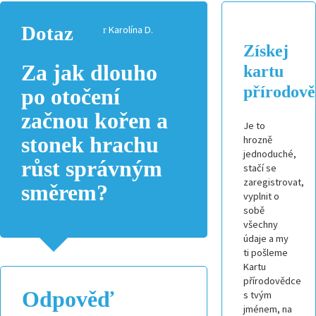
Dotaz
Karolína D.
Získej
Za jak dlouho
kartu
přírodov
po otočení
začnou kořen a
Je to
stonek hrachu
hrozně
jednoduché,
růst správným
stačí se
zaregistrovat,
směrem?
vyplnit o
sobě
všechny
údaje a my
ti pošleme
Kartu
přírodovědce
Odpověď
s tvým
jménem, na