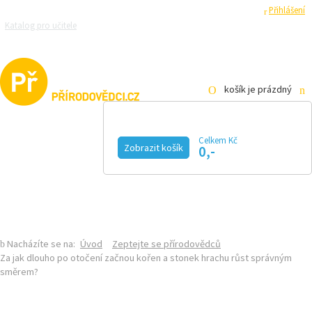
Registrace
Přihlášení
Katalog pro učitele
Zeptejte se přírodovědců
Razítková samoobsluha
Pro média
košík je prázdný
Celkem Kč
Zobrazit košík
0,-
KALENDÁŘ AKCÍ
MAGAZÍN
VIDEO
FOTOGALERIE
KE STAŽENÍ
E-SHOP
Nacházíte se na:
Úvod
Zeptejte se přírodovědců
Za jak dlouho po otočení začnou kořen a stonek hrachu růst správným
směrem?