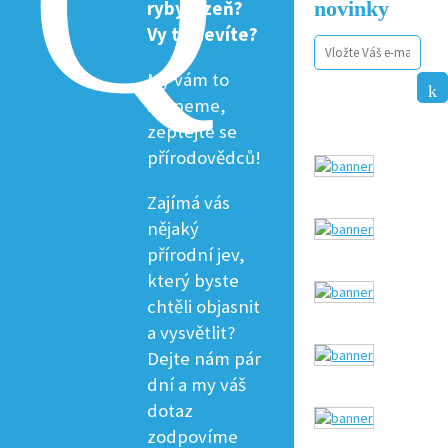
novinky
ryby žízeň?
Vy to nevíte?
My vám to
řekneme,
zeptejte se
přírodovědců!
Zajímá vás
nějaký
přírodní jev,
který byste
chtěli objasnit
a vysvětlit?
Dejte nám pár
dní a my váš
dotaz
zodpovíme