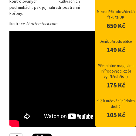
kontrolovaných kultivačních
podmínkách, pak jej nahradí postranní
Mikina Přírodovědecká
kořeny.
fakulta UK
Ilustrace
Shutterstock.com
650 Kč
Deník přírodovědce
149 Kč
Předplatné magazínu
Přírodovědci.cz (4
vytištěná čísla)
175 Kč
Klíč k určování půdních
druhů
105 Kč