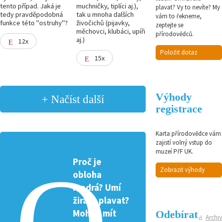
tento případ. Jaká je
muchničky, tiplíci aj.),
plavat? Vy to nevíte? My
tedy pravděpodobná
tak u mnoha dalších
vám to řekneme,
funkce této "ostruhy"?
živočichů (pijavky,
zeptejte se
měchovci, klubáci, upíři
přírodovědců.
aj.)
12x
Položit dotaz
15x
Výhody
+ Načíst další
registrace
Karta přírodovědce vám
zajistí volný vstup do
muzeí PřF UK.
Proč je
Zobrazit výhody
obloha
modrá? Umí
žirafa plavat?
Mohou mít
Odebírat
Archiv