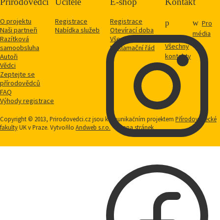
Přírodovědci
Učitelé
E-shop
Kontakt
O projektu
Registrace
Registrace
Pro
Naši partneři
Nabídka služeb
Otevírací doba
média
Razítková
Vše o nákupu
Všechny
samoobsluha
Reklamační řád
kontakty
Autoři
Vědci
Zeptejte se
přírodovědců
FAQ
Výhody registrace
Copyright © 2013, Prirodovedci.cz jsou komunikačním projektem
Přírodovědecké
fakulty
UK v Praze. Vytvořilo
Andweb s.r.o.
Mapa stránek