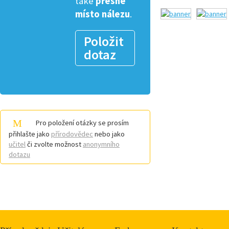
také
přesné
místo nálezu
.
Položit
dotaz
Pro položení otázky se prosím
přihlašte jako
přírodovědec
nebo jako
učitel
či zvolte možnost
anonymního
dotazu