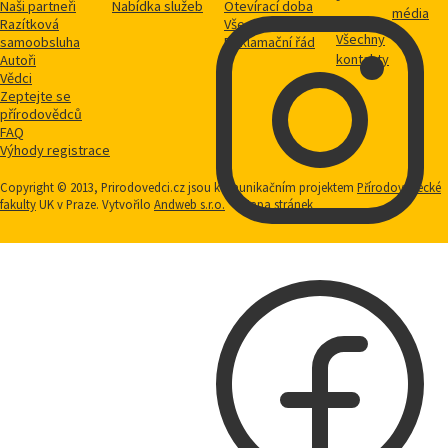
Naši partneři
Nabídka služeb
Otevírací doba
média
Razítková
Vše o nákupu
Všechny
samoobsluha
Reklamační řád
kontakty
Autoři
Vědci
Zeptejte se
přírodovědců
FAQ
Výhody registrace
Copyright © 2013, Prirodovedci.cz jsou komunikačním projektem
Přírodovědecké
fakulty
UK v Praze. Vytvořilo
Andweb s.r.o.
Mapa stránek