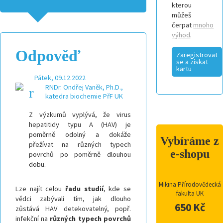
kterou
můžeš
čerpat
mnoho
výhod
.
Odpověď
Zaregistrovat
se a získat
kartu
Pátek, 09.12.2022
RNDr. Ondřej Vaněk, Ph.D.,
katedra biochemie PřF UK
Z výzkumů vyplývá, že virus
hepatitidy typu A (HAV) je
poměrně odolný a dokáže
Vybíráme z
přežívat na různých typech
e-shopu
povrchů po poměrně dlouhou
dobu.
Mikina Přírodovědecká
Lze najít celou
řadu studií
, kde se
fakulta UK
vědci zabývali tím, jak dlouho
650 Kč
zůstává HAV detekovatelný, popř.
infekční na
různých typech povrchů