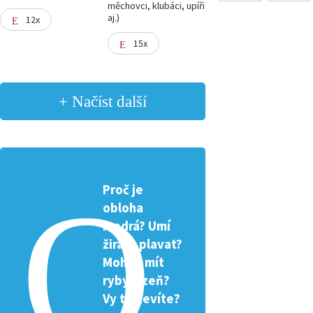
měchovci, klubáci, upíři
aj.)
12x
15x
+ Načíst další
Proč je
obloha
modrá? Umí
žirafa plavat?
Mohou mít
ryby žízeň?
Vy to nevíte?