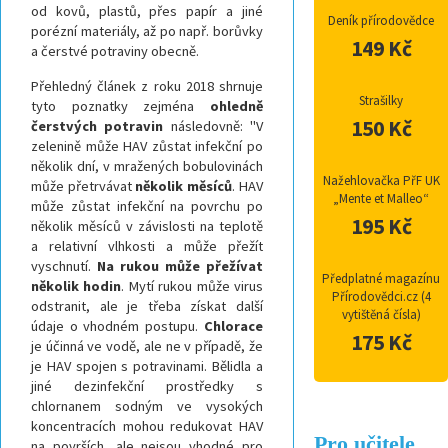
od kovů, plastů, přes papír a jiné
Deník přírodovědce
porézní materiály, až po např. borůvky
149 Kč
a čerstvé potraviny obecně.
Přehledný článek z roku 2018 shrnuje
Strašilky
tyto poznatky zejména
ohledně
150 Kč
čerstvých potravin
následovně: "V
zelenině může HAV zůstat infekční po
několik dní, v mražených bobulovinách
Nažehlovačka PřF UK
může přetrvávat
několik měsíců
. HAV
„Mente et Malleo“
může zůstat infekční na povrchu po
195 Kč
několik měsíců v závislosti na teplotě
a relativní vlhkosti a může přežít
vyschnutí.
Na rukou může přežívat
Předplatné magazínu
několik hodin
. Mytí rukou může virus
Přírodovědci.cz (4
odstranit, ale je třeba získat další
vytištěná čísla)
údaje o vhodném postupu.
Chlorace
175 Kč
je účinná ve vodě, ale ne v případě, že
je HAV spojen s potravinami. Bělidla a
jiné dezinfekční prostředky s
chlornanem sodným ve vysokých
koncentracích mohou redukovat HAV
Pro učitele
na površích, ale nejsou vhodné pro