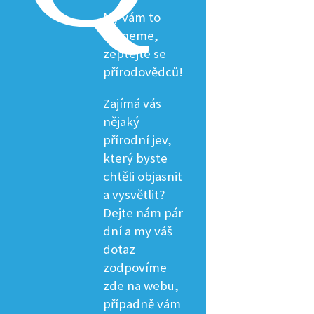
My vám to
řekneme,
zeptejte se
přírodovědců!
Zajímá vás
nějaký
přírodní jev,
který byste
chtěli objasnit
a vysvětlit?
Dejte nám pár
dní a my váš
dotaz
zodpovíme
zde na webu,
případně vám