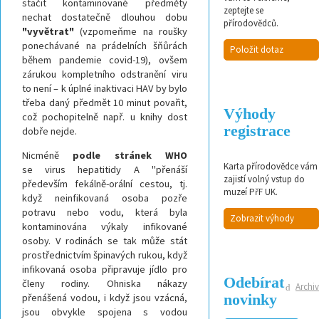
stačit kontaminované předměty
zeptejte se
nechat dostatečně dlouhou dobu
přírodovědců.
"vyvětrat"
(vzpomeňme na roušky
ponechávané na prádelních šňůrách
Položit dotaz
během pandemie covid-19), ovšem
zárukou kompletního odstranění viru
to není – k úplné inaktivaci HAV by bylo
třeba daný předmět 10 minut povařit,
Výhody
což pochopitelně např. u knihy dost
registrace
dobře nejde.
Nicméně
podle stránek WHO
Karta přírodovědce vám
se virus hepatitidy A "přenáší
zajistí volný vstup do
především fekálně-orální cestou, tj.
muzeí PřF UK.
když neinfikovaná osoba pozře
potravu nebo vodu, která byla
Zobrazit výhody
kontaminována výkaly infikované
osoby. V rodinách se tak může stát
prostřednictvím špinavých rukou, když
infikovaná osoba připravuje jídlo pro
Odebírat
členy rodiny. Ohniska nákazy
Archiv
novinky
přenášená vodou, i když jsou vzácná,
jsou obvykle spojena s vodou