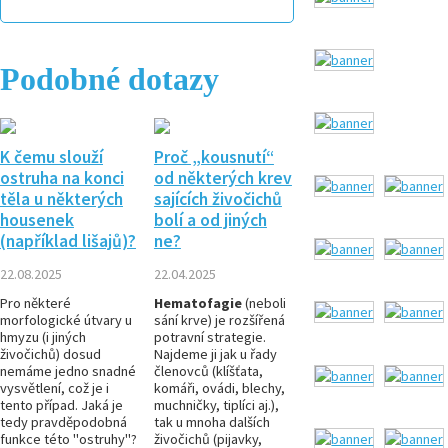
Podobné dotazy
K čemu slouží
Proč „kousnutí“
ostruha na konci
od některých krev
těla u některých
sajících živočichů
housenek
bolí a od jiných
(například lišajů)?
ne?
22.08.2025
22.04.2025
Pro některé
Hematofagie
(neboli
morfologické útvary u
sání krve) je rozšířená
hmyzu (i jiných
potravní strategie.
živočichů) dosud
Najdeme ji jak u řady
nemáme jedno snadné
členovců (klíšťata,
vysvětlení, což je i
komáři, ovádi, blechy,
tento případ. Jaká je
muchničky, tiplíci aj.),
tedy pravděpodobná
tak u mnoha dalších
funkce této "ostruhy"?
živočichů (pijavky,