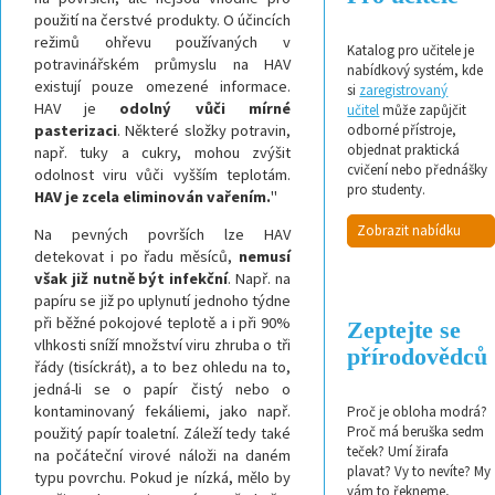
použití na čerstvé produkty. O účincích
režimů ohřevu používaných v
Katalog pro učitele je
potravinářském průmyslu na HAV
nabídkový systém, kde
existují pouze omezené informace.
si
zaregistrovaný
HAV je
odolný vůči mírné
učitel
může zapůjčit
pasterizaci
. Některé složky potravin,
odborné přístroje,
objednat praktická
např. tuky a cukry, mohou zvýšit
cvičení nebo přednášky
odolnost viru vůči vyšším teplotám.
pro studenty.
HAV je zcela eliminován vařením.
"
Zobrazit nabídku
Na pevných površích lze HAV
detekovat i po řadu měsíců,
nemusí
však již nutně být infekční
. Např. na
papíru se již po uplynutí jednoho týdne
při běžné pokojové teplotě a i při 90%
Zeptejte se
vlhkosti sníží množství viru zhruba o tři
přírodovědců
řády (tisíckrát), a to bez ohledu na to,
jedná-li se o papír čistý nebo o
kontaminovaný fekáliemi, jako např.
Proč je obloha modrá?
Proč má beruška sedm
použitý papír toaletní. Záleží tedy také
teček? Umí žirafa
na počáteční virové náloži na daném
plavat? Vy to nevíte? My
typu povrchu. Pokud je nízká, mělo by
vám to řekneme,