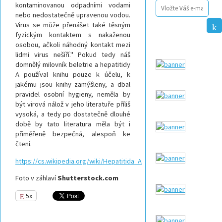
kontaminovanou odpadními vodami
nebo nedostatečně upravenou vodou.
Virus se může přenášet také těsným
fyzickým kontaktem s nakaženou
osobou, ačkoli náhodný kontakt mezi
lidmi virus nešíří." Pokud tedy náš
domnělý milovník beletrie a hepatitidy
A používal knihu pouze k účelu, k
jakému jsou knihy zamýšleny, a dbal
pravidel osobní hygieny, neměla by
být virová nálož v jeho literatuře příliš
vysoká, a tedy po dostatečně dlouhé
době by tato literatura měla být i
přiměřeně bezpečná, alespoň ke
čtení.
https://cs.wikipedia.org/wiki/Hepatitida_A
Foto v záhlaví
Shutterstock.com
5x