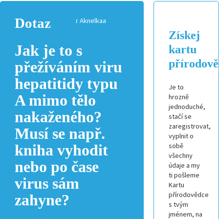
Dotaz
Aknelkaa
Získej
Jak je to s
kartu
přírodov
přežíváním viru
hepatitidy typu
Je to
A mimo tělo
hrozně
jednoduché,
nakaženého?
stačí se
zaregistrovat,
Musí se např.
vyplnit o
sobě
kniha vyhodit
všechny
nebo po čase
údaje a my
ti pošleme
virus sám
Kartu
přírodovědce
zahyne?
s tvým
jménem, na