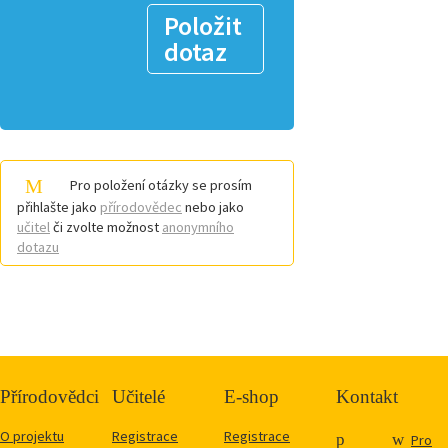
Položit
dotaz
Pro položení otázky se prosím
přihlašte jako
přírodovědec
nebo jako
učitel
či zvolte možnost
anonymního
dotazu
Přírodovědci
Učitelé
E-shop
Kontakt
O projektu
Registrace
Registrace
Pro