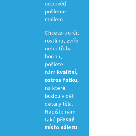
odpověď
pošleme
mailem.
Chcete-li určit
rostlinu, zvíře
nebo třeba
houbu,
pošlete
nám
kvalitní,
ostrou fotku
,
na které
budou vidět
detaily těla.
Napište nám
také
přesné
místo nálezu
.