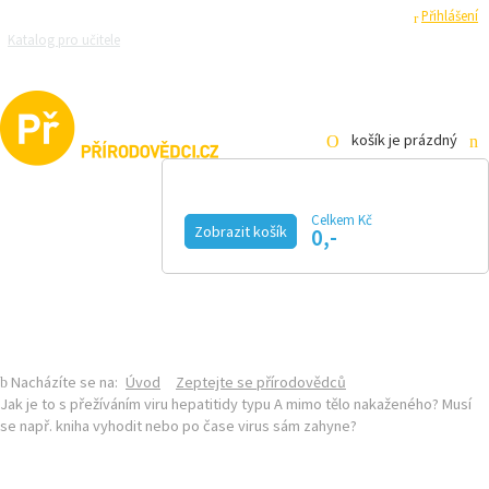
Registrace
Přihlášení
Katalog pro učitele
Zeptejte se přírodovědců
Razítková samoobsluha
Pro média
košík je prázdný
Celkem Kč
Zobrazit košík
0,-
KALENDÁŘ AKCÍ
MAGAZÍN
VIDEO
FOTOGALERIE
KE STAŽENÍ
E-SHOP
Nacházíte se na:
Úvod
Zeptejte se přírodovědců
Jak je to s přežíváním viru hepatitidy typu A mimo tělo nakaženého? Musí
se např. kniha vyhodit nebo po čase virus sám zahyne?