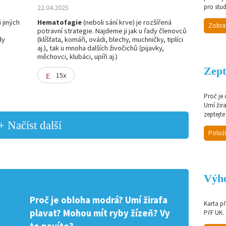
pro stud
22.04.2025
 jiných
Hematofagie
(neboli sání krve) je rozšířená
Zobra
potravní strategie. Najdeme ji jak u řady členovců
dy
(klíšťata, komáři, ovádi, blechy, muchničky, tiplíci
aj.), tak u mnoha dalších živočichů (pijavky,
měchovci, klubáci, upíři aj.)
Zept
15x
Proč je
Umí žir
zeptejte
+ Načíst další
Položi
Výho
Proč je obloha modrá? Umí žirafa
Karta p
plavat? Mohou mít ryby žízeň? Vy
PřF UK.