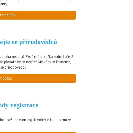
enty.
zit nabídku
ejte se přírodovědců
 obloha modrá? Proč má beruška sedm teček?
afa plavat? Vy to nevíte? My vám to řekneme,
 se přírodovědců.
t dotaz
dy registrace
řírodovědce vám zajistí volný vstup do muzeí