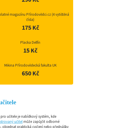
latné magazínu Přírodovědci.cz (4 vytištěná
čísla)
175 Kč
Placka Delfín
15 Kč
Mikina Přírodovědecká fakulta UK
650 Kč
učitele
pro učitele je nabídkový systém, kde
strovaný učitel
může zapůjčit odborné
e, objednat praktická cvičení nebo přednášky