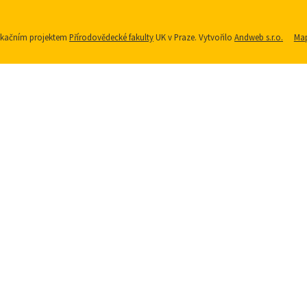
nikačním projektem
Přírodovědecké fakulty
UK v Praze. Vytvořilo
Andweb s.r.o.
Map