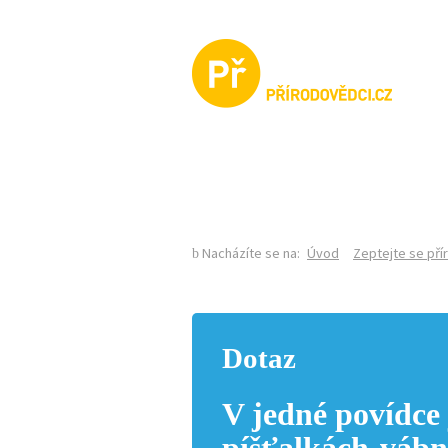
KALENDÁŘ AKCÍ
Nacházíte se na:
Úvod
Zeptejte se př
Dotaz
V jedné povídce 