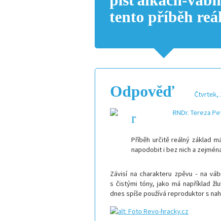
píšťalkách-vábn
tento příběh reá
Odpověď
Čtvrtek, 
RNDr. Tereza Pe
Příběh určitě reálný základ 
napodobit i bez nich a zejmén
Závisí na charakteru zpěvu - na vá
s čistými tóny, jako má například žluv
dnes spíše používá reproduktor s na