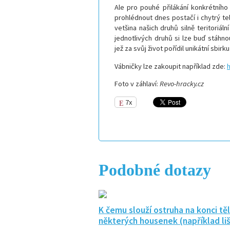
Ale pro pouhé přilákání konkrétního 
prohlédnout dnes postačí i chytrý te
vetšina našich druhů silně teritoriá
jednotlivých druhů si lze buď stáhno
jež za svůj život pořídil unikátní sbir
Vábničky lze zakoupit například zde:
Foto v záhlaví:
Revo-hracky.cz
7x
Podobné dotazy
K čemu slouží ostruha na konci těl
některých housenek (například liš