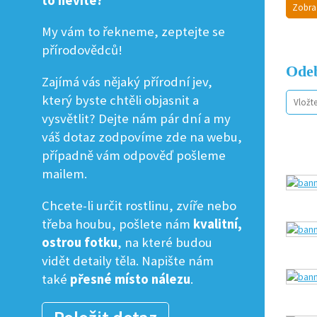
to nevíte?
Zobra
My vám to řekneme, zeptejte se
přírodovědců!
Odeb
Zajímá vás nějaký přírodní jev,
který byste chtěli objasnit a
vysvětlit? Dejte nám pár dní a my
váš dotaz zodpovíme zde na webu,
případně vám odpověď pošleme
mailem.
Chcete-li určit rostlinu, zvíře nebo
třeba houbu, pošlete nám
kvalitní,
ostrou fotku
, na které budou
vidět detaily těla. Napište nám
také
přesné místo nálezu
.