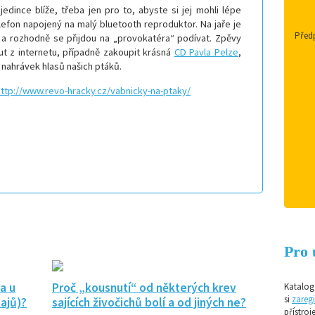
jedince blíže, třeba jen pro to, abyste si jej mohli lépe
lefon napojený na malý bluetooth reproduktor. Na jaře je
Předp
lní a rozhodně se přijdou na „provokatéra“ podívat. Zpěvy
ut z internetu, případně zakoupit krásná
CD Pavla Pelze
,
ku nahrávek hlasů našich ptáků.
http://www.revo-hracky.cz/vabnicky-na-ptaky/
Pro 
a u
Proč „kousnutí“ od některých krev
Katalog 
si
zaregi
ajů)?
sajících živočichů bolí a od jiných ne?
přístroj