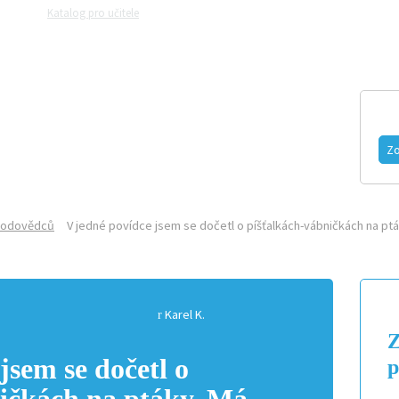
Katalog pro učitele
Zeptejte se přírodovědců
Razítková samoobslu
MAGAZÍN
VIDEO
FOTOGALERIE
Zo
írodovědců
V jedné povídce jsem se dočetl o píšťalkách-vábničkách na ptá
Karel K.
Z
jsem se dočetl o
p