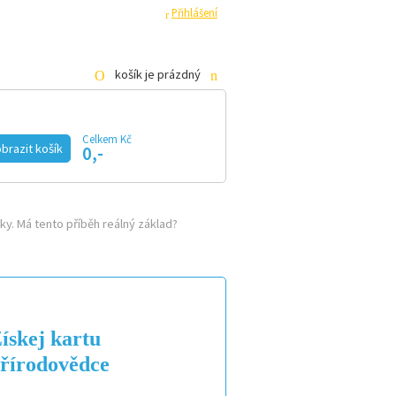
ha
Pro média
Registrace
Přihlášení
košík je prázdný
Celkem Kč
KE STAŽENÍ
E-SHOP
brazit košík
0,-
ky. Má tento příběh reálný základ?
ískej kartu
řírodovědce