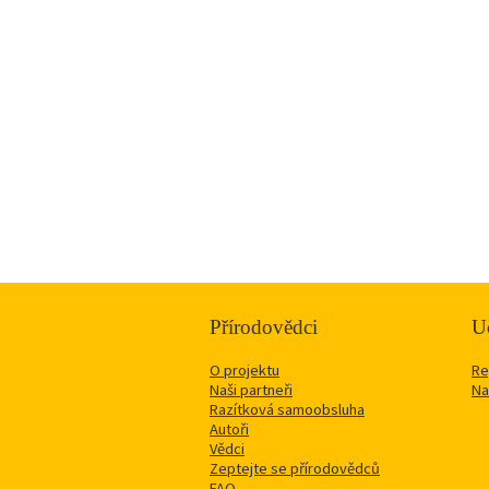
Přírodovědci
Uč
O projektu
Re
Naši partneři
Na
Razítková samoobsluha
Autoři
Vědci
Zeptejte se přírodovědců
FAQ