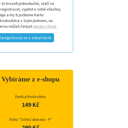
 to hrozně jednoduché, stačí se
registrovat, vyplnit o sobě všechny
aje a my ti pošleme Kartu
řírodovědce s tvým jménem, na
terou můžeš čerpat
mnoho výhod
.
Zaregistrovat se a získat kartu
Vybíráme z e-shopu
Deník přírodovědce
149 Kč
Tričko "Zvířecí abeceda - P"
290 Kč