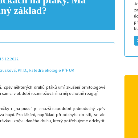
ičkách na ptáky. Má
Je
lný základ?
za
úd
p
k
15.12.2022
trusková, Ph.D., katedra ekologie PřF UK
má. Zpěv některých druhů ptáků umí zkušení ornitologové
a samci v období rozmnožování na něj ochotně reagují.
bničky i „na pusu“ je snazší napodobit jednoduchý zpěv
a hajní. Pro lákání, například při odchytu do sítí, se ale
hrávkou zpěvu daného druhu, který potřebujeme odchytit.