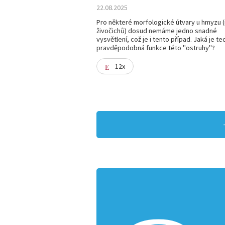
22.08.2025
Pro některé morfologické útvary u hmyzu (i
živočichů) dosud nemáme jedno snadné
vysvětlení, což je i tento případ. Jaká je te
pravděpodobná funkce této "ostruhy"?
12x