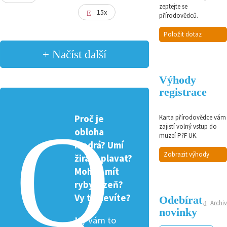
zeptejte se
15x
přírodovědců.
Položit dotaz
+ Načíst další
Výhody
registrace
Proč je
Karta přírodovědce vám
zajistí volný vstup do
obloha
muzeí PřF UK.
modrá? Umí
Zobrazit výhody
žirafa plavat?
Mohou mít
ryby žízeň?
Vy to nevíte?
Odebírat
Archiv
novinky
My vám to