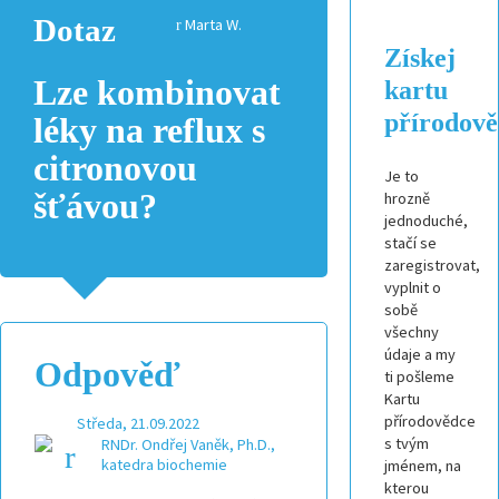
Dotaz
Marta W.
Získej
Lze kombinovat
kartu
přírodov
léky na reflux s
citronovou
Je to
šťávou?
hrozně
jednoduché,
stačí se
zaregistrovat,
vyplnit o
sobě
všechny
údaje a my
Odpověď
ti pošleme
Kartu
přírodovědce
Středa, 21.09.2022
s tvým
RNDr. Ondřej Vaněk, Ph.D.,
katedra biochemie
jménem, na
kterou