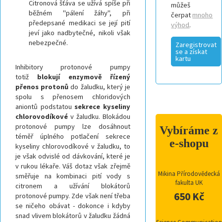
Citronová šťáva se užívá spíše při
můžeš
běžném "pálení žáhy", při
čerpat
mnoho
předepsané medikaci se její pití
výhod
.
jeví jako nadbytečné, nikoli však
nebezpečné.
Zaregistrovat
se a získat
kartu
Inhibitory protonové pumpy
totiž
blokují enzymově řízený
přenos protonů
do žaludku, který je
spolu s přenosem chloridových
aniontů podstatou
sekrece kyseliny
chlorovodíkové
v žaludku. Blokádou
protonové pumpy lze dosáhnout
Vybíráme z
téměř úplného potlačení sekrece
e-shopu
kyseliny chlorovodíkové v žaludku, to
je však odvislé od dávkování, které je
v rukou lékaře. Váš dotaz však zřejmě
Mikina Přírodovědecká
směřuje na kombinaci pití vody s
fakulta UK
citronem a užívání blokátorů
650 Kč
protonové pumpy. Zde však není třeba
se ničeho obávat - dokonce i kdyby
snad vlivem blokátorů v žaludku žádná