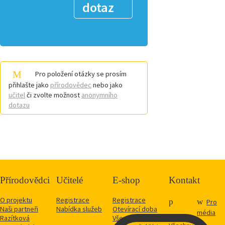
dotaz
Pro položení otázky se prosím
přihlašte jako
přírodovědec
nebo jako
učitel
či zvolte možnost
anonymního
dotazu
Přírodovědci
Učitelé
E-shop
Kontakt
O projektu
Registrace
Registrace
Pro
Naši partneři
Nabídka služeb
Otevírací doba
média
Razítková
Vše o nákupu