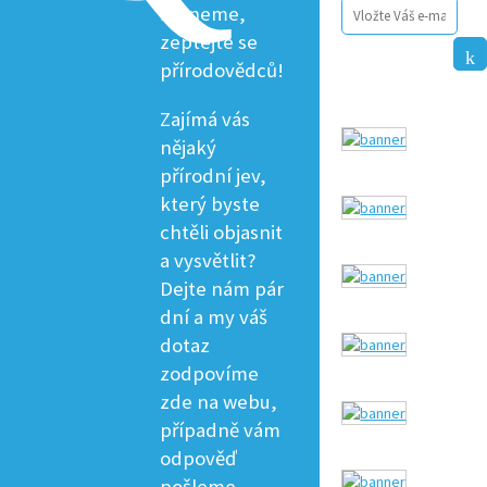
řekneme,
zeptejte se
přírodovědců!
Zajímá vás
nějaký
přírodní jev,
který byste
chtěli objasnit
a vysvětlit?
Dejte nám pár
dní a my váš
dotaz
zodpovíme
zde na webu,
případně vám
odpověď
pošleme