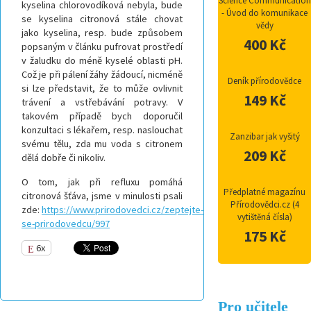
Science Communication
kyselina chlorovodíková nebyla, bude
- Úvod do komunikace
se kyselina citronová stále chovat
vědy
jako kyselina, resp. bude způsobem
400 Kč
popsaným v článku pufrovat prostředí
v žaludku do méně kyselé oblasti pH.
Což je při pálení žáhy žádoucí, nicméně
Deník přírodovědce
si lze představit, že to může ovlivnit
149 Kč
trávení a vstřebávání potravy. V
takovém případě bych doporučil
konzultaci s lékařem, resp. naslouchat
Zanzibar jak vyšitý
svému tělu, zda mu voda s citronem
209 Kč
dělá dobře či nikoliv.
O tom, jak při refluxu pomáhá
Předplatné magazínu
citronová šťáva, jsme v minulosti psali
Přírodovědci.cz (4
zde:
https://www.prirodovedci.cz/zeptejte-
vytištěná čísla)
se-prirodovedcu/997
175 Kč
6x
Pro učitele