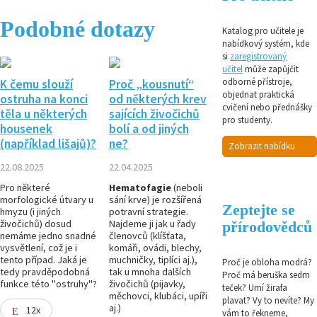
Podobné dotazy
Katalog pro učitele je
nabídkový systém, kde
si
zaregistrovaný
učitel
může zapůjčit
odborné přístroje,
K čemu slouží
Proč „kousnutí“
objednat praktická
ostruha na konci
od některých krev
cvičení nebo přednášky
těla u některých
sajících živočichů
pro studenty.
housenek
bolí a od jiných
(například lišajů)?
ne?
Zobrazit nabídku
22.08.2025
22.04.2025
Pro některé
Hematofagie
(neboli
morfologické útvary u
sání krve) je rozšířená
Zeptejte se
hmyzu (i jiných
potravní strategie.
živočichů) dosud
Najdeme ji jak u řady
přírodovědců
nemáme jedno snadné
členovců (klíšťata,
vysvětlení, což je i
komáři, ovádi, blechy,
tento případ. Jaká je
muchničky, tiplíci aj.),
Proč je obloha modrá?
tedy pravděpodobná
tak u mnoha dalších
Proč má beruška sedm
funkce této "ostruhy"?
živočichů (pijavky,
teček? Umí žirafa
měchovci, klubáci, upíři
plavat? Vy to nevíte? My
aj.)
12x
vám to řekneme,