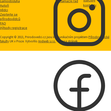
Všechny
samoobsluha
Reklamační řád
kontakty
Autoři
Vědci
Zeptejte se
přírodovědců
FAQ
Výhody registrace
Copyright © 2013, Prirodovedci.cz jsou komunikačním projektem
Přírodovědecké
fakulty
UK v Praze. Vytvořilo
Andweb s.r.o.
Mapa stránek