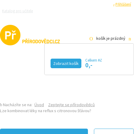
Registrace
Přihlášení
Katalog pro učitele
Zeptejte se přírodovědců
Razítková samoobsluha
Pro média
košík je prázdný
Celkem Kč
Zobrazit košík
0,-
KALENDÁŘ AKCÍ
MAGAZÍN
VIDEO
FOTOGALERIE
KE STAŽENÍ
E-SHOP
Nacházíte se na:
Úvod
Zeptejte se přírodovědců
Lze kombinovat léky na reflux s citronovou šťávou?