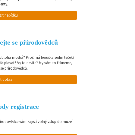
enty.
zit nabídku
ejte se přírodovědců
 obloha modrá? Proč má beruška sedm teček?
afa plavat? Vy to nevíte? My vám to řekneme,
 se přírodovědců.
t dotaz
dy registrace
řírodovědce vám zajistí volný vstup do muzeí