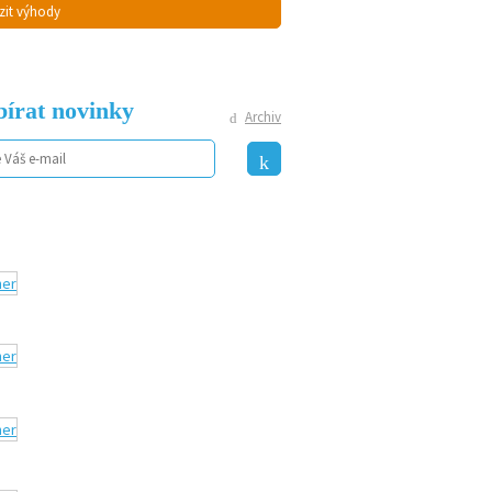
zit výhody
írat novinky
Archiv