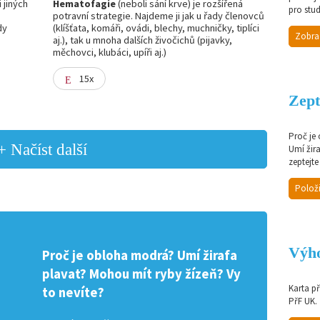
 jiných
Hematofagie
(neboli sání krve) je rozšířená
pro stud
potravní strategie. Najdeme ji jak u řady členovců
dy
(klíšťata, komáři, ovádi, blechy, muchničky, tiplíci
Zobra
aj.), tak u mnoha dalších živočichů (pijavky,
měchovci, klubáci, upíři aj.)
15x
Zept
Proč je
+ Načíst další
Umí žir
zeptejte
Položi
Výho
Proč je obloha modrá? Umí žirafa
plavat? Mohou mít ryby žízeň? Vy
Karta p
to nevíte?
PřF UK.