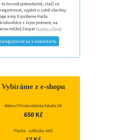
 to hrozně jednoduché, stačí se
registrovat, vyplnit o sobě všechny
aje a my ti pošleme Kartu
řírodovědce s tvým jménem, na
terou můžeš čerpat
mnoho výhod
.
Zaregistrovat se a získat kartu
Vybíráme z e-shopu
Mikina Přírodovědecká fakulta UK
650 Kč
Placka - světluška větší
17 Kč