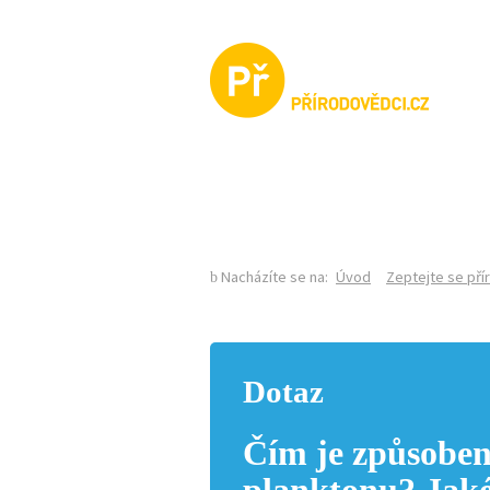
KALENDÁŘ AKCÍ
Nacházíte se na:
Úvod
Zeptejte se př
Dotaz
Čím je způsoben