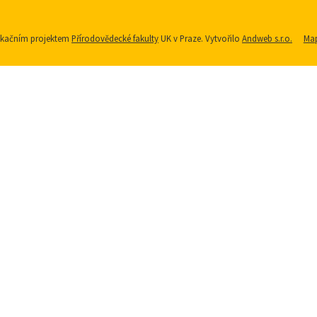
nikačním projektem
Přírodovědecké fakulty
UK v Praze. Vytvořilo
Andweb s.r.o.
Map