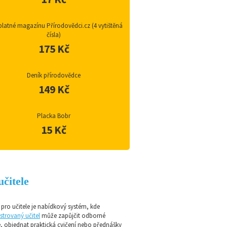
latné magazínu Přírodovědci.cz (4 vytištěná
čísla)
175 Kč
Deník přírodovědce
149 Kč
Placka Bobr
15 Kč
učitele
pro učitele je nabídkový systém, kde
strovaný učitel
může zapůjčit odborné
e, objednat praktická cvičení nebo přednášky