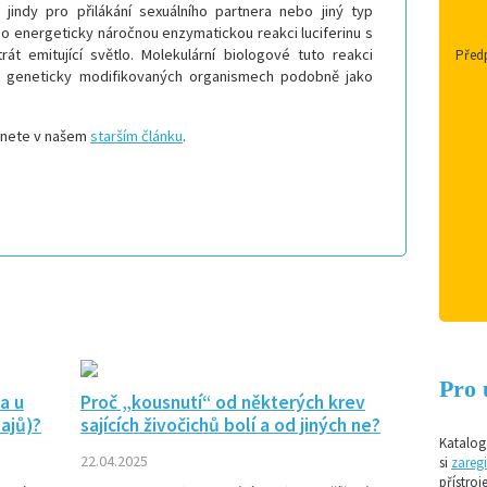
jindy pro přilákání sexuálního partnera nebo jiný typ
o energeticky náročnou enzymatickou reakci luciferinu s
át emitující světlo. Molekulární biologové tuto reakci
Předp
 v geneticky modifikovaných organismech podobně jako
eznete v našem
starším článku
.
Pro 
a u
Proč „kousnutí“ od některých krev
ajů)?
sajících živočichů bolí a od jiných ne?
Katalog 
22.04.2025
si
zaregi
přístroj