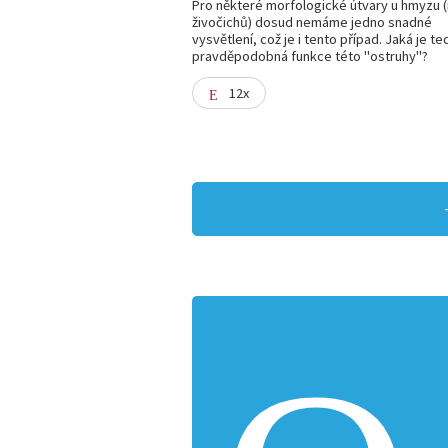
Pro některé morfologické útvary u hmyzu (i
živočichů) dosud nemáme jedno snadné
vysvětlení, což je i tento případ. Jaká je te
pravděpodobná funkce této "ostruhy"?
12x