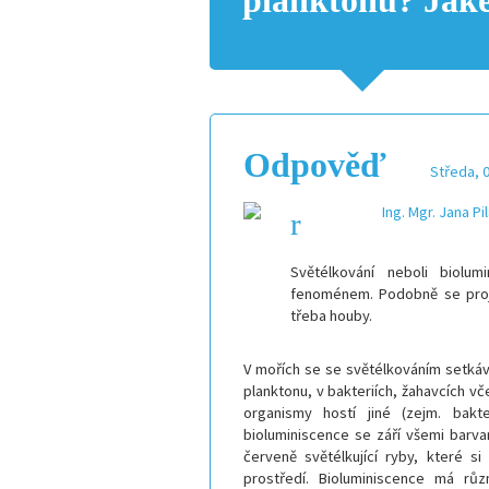
planktonu? Jak
Odpověď
Středa, 
Ing. Mgr. Jana P
Světélkování neboli biolu
fenoménem. Podobně se proje
třeba houby.
V mořích se se světélkováním setká
planktonu, v bakteriích, žahavcích v
organismy hostí jiné (zejm. bakter
bioluminiscence se září všemi barvam
červeně světélkující ryby, které 
prostředí. Bioluminiscence má rů