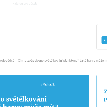
Katalog pro učitele
Zeptejte se přírodovědců
Razítková samoobslu
MAGAZÍN
VIDEO
FOTOGALERIE
Zo
írodovědců
Čím je způsobeno světélkování planktonu? Jaké barvy může m
Michal Š.
Z
o světélkování
p