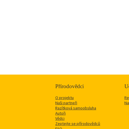
Přírodovědci
Uč
O projektu
Re
Naši partneři
Na
Razítková samoobsluha
Autoři
Vědci
Zeptejte se přírodovědců
FAQ