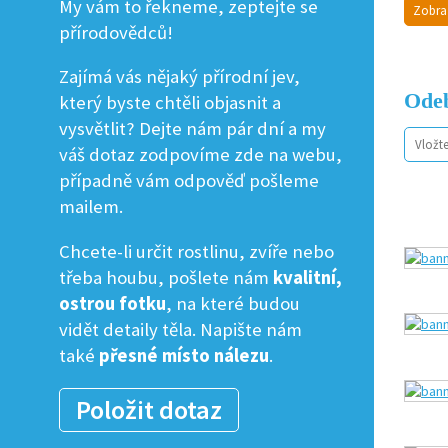
My vám to řekneme, zeptejte se
Zobra
přírodovědců!
Zajímá vás nějaký přírodní jev,
Odeb
který byste chtěli objasnit a
vysvětlit? Dejte nám pár dní a my
váš dotaz zodpovíme zde na webu,
případně vám odpověď pošleme
mailem.
Chcete-li určit rostlinu, zvíře nebo
třeba houbu, pošlete nám
kvalitní,
ostrou fotku
, na které budou
vidět detaily těla. Napište nám
také
přesné místo nálezu
.
Položit dotaz