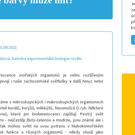
é barvy může mít?
Je
za
úd
p
k
01.09.2021
ilátová, katedra experimentální biologie rostlin
miniscence mořských organismů je velmi rozšířeným
vují i naše suchozemské světlušky a další hmyz nebo
váme v mikroskopických i makroskopických organismech
četně korálů, korýšů, měkkýšů, hlavonožců či ryb. Některé
ie), které jim bioluminiscenci zajišťují. Pestrý svět
i - nejčastěji žluto-zelenou a modrou, jsou známé ale i
si tak mohou svítit na svou potravu v hlubokomořském
zné funkce u různých organismů - někdy slouží jako