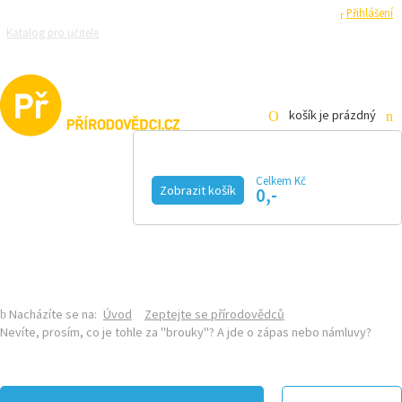
Registrace
Přihlášení
Katalog pro učitele
Zeptejte se přírodovědců
Razítková samoobsluha
Pro média
košík je prázdný
Celkem Kč
Zobrazit košík
0,-
KALENDÁŘ AKCÍ
MAGAZÍN
VIDEO
FOTOGALERIE
KE STAŽENÍ
E-SHOP
Nacházíte se na:
Úvod
Zeptejte se přírodovědců
Nevíte, prosím, co je tohle za "brouky"? A jde o zápas nebo námluvy?