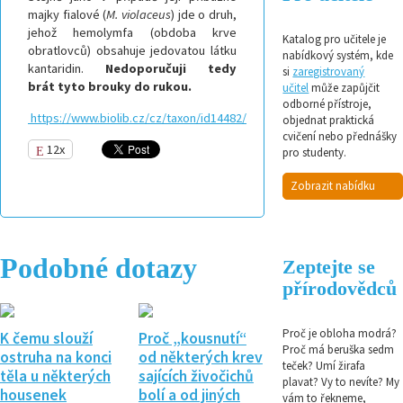
majky fialové (
M. violaceus
) jde o druh,
jehož hemolymfa (obdoba krve
Katalog pro učitele je
obratlovců) obsahuje jedovatou látku
nabídkový systém, kde
kantaridin.
Nedoporučuji tedy
si
zaregistrovaný
brát tyto brouky do rukou.
učitel
může zapůjčit
odborné přístroje,
https://www.biolib.cz/cz/taxon/id14482/
objednat praktická
cvičení nebo přednášky
12x
pro studenty.
Zobrazit nabídku
Podobné dotazy
Zeptejte se
přírodovědců
Proč je obloha modrá?
K čemu slouží
Proč „kousnutí“
Proč má beruška sedm
ostruha na konci
od některých krev
teček? Umí žirafa
těla u některých
sajících živočichů
plavat? Vy to nevíte? My
housenek
bolí a od jiných
vám to řekneme,