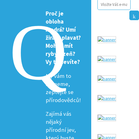
Proč je
obloha
modrá? Umí
žirafa plavat?
Mohou mít
ryby žízeň?
Vy to nevíte?
My vám to
řekneme,
zeptejte se
přírodovědců!
Zajímá vás
nějaký
přírodní jev,
který byste