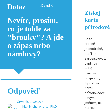
Dotaz
David K.
Získej
Nevíte, prosím,
kartu
přírodov
co je tohle za
"brouky"? A jde
Je to
o zápas nebo
hrozně
jednoduché,
námluvy?
stačí se
zaregistrovat,
vyplnit o
sobě
všechny
údaje a my
ti pošleme
Kartu
Odpověď
přírodovědce
s tvým
Čtvrtek, 01.04.2021
jménem, na
Mgr. Michal Andrle, Ph.D.
kterou