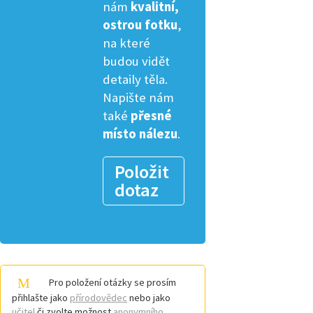
nám
kvalitní,
ostrou fotku
,
na které
budou vidět
detaily těla.
Napište nám
také
přesné
místo nálezu
.
Položit
dotaz
Pro položení otázky se prosím
přihlašte jako
přírodovědec
nebo jako
učitel
či zvolte možnost
anonymního