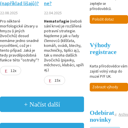
(například lišajů)?
ne?
zeptejte se
přírodovědců.
22.08.2025
22.04.2025
Položit dotaz
Pro některé
Hematofagie
(neboli
morfologické útvary u
sání krve) je rozšířená
hmyzu (i jiných
potravní strategie.
živočichů) dosud
Najdeme ji jak u řady
nemáme jedno snadné
členovců (klíšťata,
Výhody
vysvětlení, což je i
komáři, ovádi, blechy,
tento případ. Jaká je
muchničky, tiplíci aj.),
registrace
tedy pravděpodobná
tak u mnoha dalších
funkce této "ostruhy"?
živočichů (pijavky,
měchovci, klubáci, upíři
Karta přírodovědce vám
aj.)
12x
zajistí volný vstup do
muzeí PřF UK.
15x
Zobrazit výhody
+ Načíst další
Odebírat
Archiv
novinky