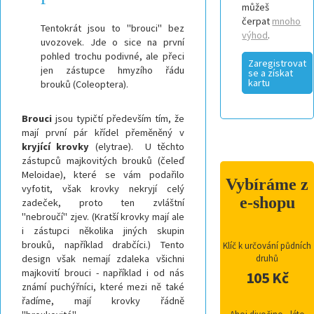
můžeš
čerpat
mnoho
Tentokrát jsou to "brouci" bez
výhod
.
uvozovek. Jde o sice na první
pohled trochu podivné, ale přeci
Zaregistrovat
jen zástupce hmyzího řádu
se a získat
kartu
brouků (Coleoptera).
Brouci
jsou typičtí především tím, že
mají první pár křídel přeměněný v
kryjící krovky
(elytrae).
U těchto
zástupců majkovitých brouků (čeleď
Meloidae), které se vám podařilo
Vybíráme z
vyfotit, však krovky nekryjí celý
e-shopu
zadeček, proto ten zvláštní
"nebroučí" zjev. (Kratší krovky mají ale
i zástupci několika jiných skupin
brouků, například drabčíci.) Tento
Klíč k určování půdních
design však nemají zdaleka všichni
druhů
majkovití brouci - například i od nás
105 Kč
známí puchýřníci, které mezi ně také
řadíme, mají krovky řádně