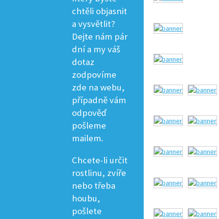
chtěli objasnit
a vysvětlit?
Dejte nám pár
dní a my váš
dotaz
zodpovíme
zde na webu,
případně vám
odpověď
pošleme
mailem.
Chcete-li určit
rostlinu, zvíře
nebo třeba
houbu,
pošlete