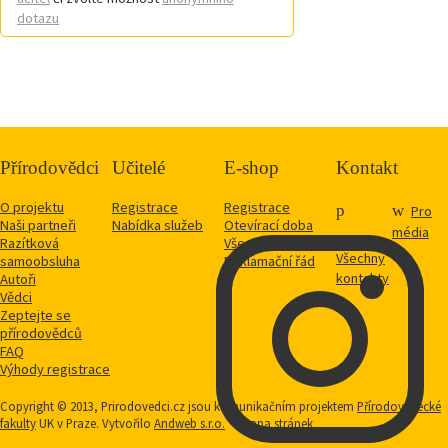
dotazu
Přírodovědci
Učitelé
E-shop
Kontakt
O projektu
Registrace
Registrace
Pro
Naši partneři
Nabídka služeb
Otevírací doba
média
Razítková
Vše o nákupu
Všechny
samoobsluha
Reklamační řád
kontakty
Autoři
Vědci
Zeptejte se
přírodovědců
FAQ
Výhody registrace
Copyright © 2013, Prirodovedci.cz jsou komunikačním projektem
Přírodovědecké
fakulty
UK v Praze. Vytvořilo
Andweb s.r.o.
Mapa stránek