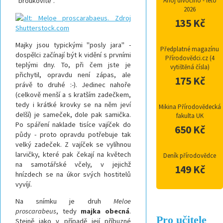
"broukovité".
Ahoj divočino - léto
2026
135 Kč
Majky jsou typickými "posly jara" -
Předplatné magazínu
dospělci začínají být k vidění s prvními
Přírodovědci.cz (4
teplými dny.
To, při čem jste je
vytištěná čísla)
přichytil, opravdu není zápas, ale
175 Kč
právě to druhé :-).
Jedinec nahoře
(celkově menší a s kratším zadečkem,
tedy i krátké krovky se na něm jeví
Mikina Přírodovědecká
delší) je sameček, dole pak samička.
fakulta UK
Po spáření naklade tisíce vajíček do
650 Kč
půdy - proto opravdu potřebuje tak
velký zadeček. Z vajíček se vylíhnou
larvičky, které pak čekají na květech
Deník přírodovědce
na samotářské včely, v jejichž
149 Kč
hnízdech se na úkor svých hostitelů
vyvíjí.
Na snímku je druh
Meloe
proscarabeus
, tedy
majka obecná
.
Pro učitele
Stejně jako v případě její příbuzné