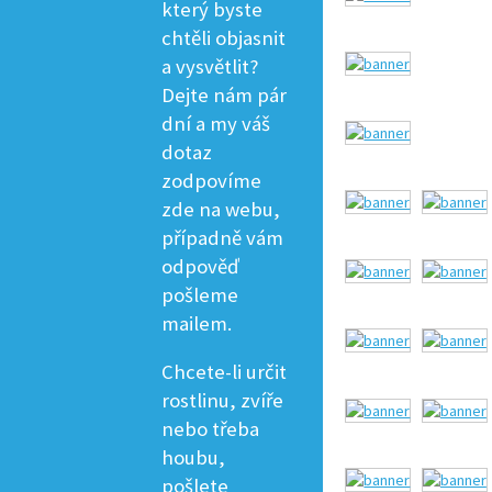
který byste
chtěli objasnit
a vysvětlit?
Dejte nám pár
dní a my váš
dotaz
zodpovíme
zde na webu,
případně vám
odpověď
pošleme
mailem.
Chcete-li určit
rostlinu, zvíře
nebo třeba
houbu,
pošlete