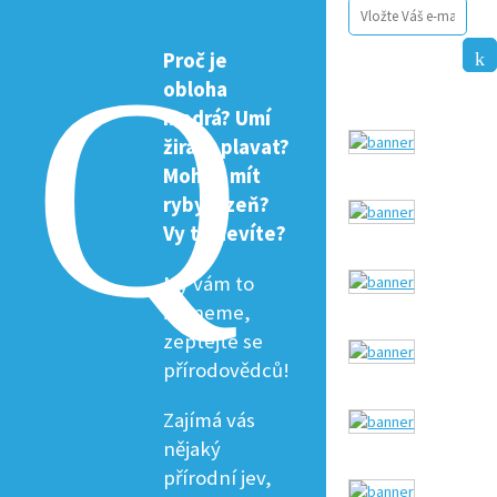
Proč je
obloha
modrá? Umí
žirafa plavat?
Mohou mít
ryby žízeň?
Vy to nevíte?
My vám to
řekneme,
zeptejte se
přírodovědců!
Zajímá vás
nějaký
přírodní jev,