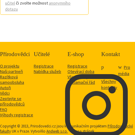
učitel
či zvolte možnost
anonymního
dotazu
Přírodovědci
Učitelé
E-shop
Kontakt
O projektu
Registrace
Registrace
Pro
Naši partneři
Nabídka služeb
Otevírací doba
média
Razítková
Vše o nákupu
Všechny
samoobsluha
Reklamační řád
kontakty
Autoři
Vědci
Zeptejte se
přírodovědců
FAQ
Výhody registrace
Copyright © 2013, Prirodovedci.cz jsou komunikačním projektem
Přírodovědecké
fakulty
UK v Praze. Vytvořilo
Andweb s.r.o.
Mapa stránek