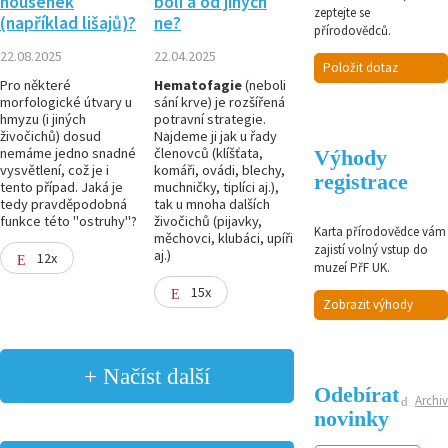
housenek
bolí a od jiných
zeptejte se
(například lišajů)?
ne?
přírodovědců.
22.08.2025
22.04.2025
Položit dotaz
Pro některé
Hematofagie
(neboli
morfologické útvary u
sání krve) je rozšířená
hmyzu (i jiných
potravní strategie.
živočichů) dosud
Najdeme ji jak u řady
nemáme jedno snadné
členovců (klíšťata,
Výhody
vysvětlení, což je i
komáři, ovádi, blechy,
registrace
tento případ. Jaká je
muchničky, tiplíci aj.),
tedy pravděpodobná
tak u mnoha dalších
funkce této "ostruhy"?
živočichů (pijavky,
Karta přírodovědce vám
měchovci, klubáci, upíři
zajistí volný vstup do
aj.)
12x
muzeí PřF UK.
15x
Zobrazit výhody
+ Načíst další
Odebírat
Archiv
novinky