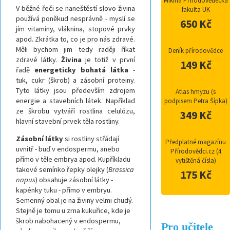
Mikina Přírodovědecká
V běžné řeči se naneštěstí slovo živina
fakulta UK
používá poněkud nesprávně - myslí se
650 Kč
jím vitaminy, vláknina, stopové prvky
apod. Zkrátka to, co je pro nás zdravé.
Měli bychom jim tedy raději říkat
Deník přírodovědce
zdravé látky.
Živina
je totiž v první
149 Kč
řadě
energeticky bohatá látka
-
tuk, cukr (škrob) a zásobní proteiny.
Tyto látky jsou především zdrojem
Atlas hmyzu (s
energie a stavebních látek. Například
podpisem Petra Šípka)
ze škrobu vytváří rostlina celulózu,
349 Kč
hlavní stavební prvek těla rostliny.
Zásobní látky
si rostliny střádají
Předplatné magazínu
uvnitř - buď v endospermu, anebo
Přírodovědci.cz (4
přímo v těle embrya apod. Kupříkladu
vytištěná čísla)
takové semínko řepky olejky (
Brassica
175 Kč
napus
) obsahuje zásobní látky -
kapénky tuku - přímo v embryu.
Semenný obal je na živiny velmi chudý.
Stejně je tomu u zrna kukuřice, kde je
škrob nabohacený v endospermu,
Pro učitele