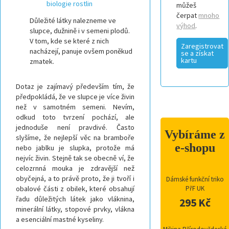
biologie rostlin
můžeš
čerpat
mnoho
Důležité látky nalezneme ve
výhod
.
slupce, dužnině i v semeni plodů.
V tom, kde se které z nich
Zaregistrovat
nacházejí, panuje ovšem poněkud
se a získat
kartu
zmatek.
Dotaz je zajímavý především tím, že
předpokládá, že ve slupce je více živin
než v samotném semeni. Nevím,
odkud toto tvrzení pochází, ale
jednoduše není pravdivé. Často
Vybíráme z
slyšíme, že nejlepší věc na bramboře
e-shopu
nebo jablku je slupka, protože má
nejvíc živin. Stejně tak se obecně ví, že
celozrnná mouka je zdravější než
obyčejná, a to právě proto, že ji tvoří i
Dámské funkční triko
obalové části z obilek, které obsahují
PřF UK
řadu důležitých látek jako vláknina,
295 Kč
minerální látky, stopové prvky, vlákna
a esenciální mastné kyseliny.