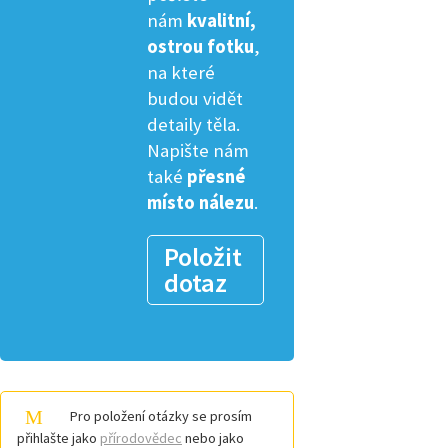
nám
kvalitní,
ostrou fotku
,
na které
budou vidět
detaily těla.
Napište nám
také
přesné
místo nálezu
.
Položit
dotaz
Pro položení otázky se prosím
přihlašte jako
přírodovědec
nebo jako