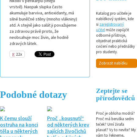
nikoliv v perikarpu (vnější
vrstvě). Naopak slupka často
akumuluje barviva, antioxidanty, má
Katalog pro učitele je
silné buněčné stěny (mnoho vlákniny)
nabídkový systém, kde
si
zaregistrovaný
atd. A
stejně jako salát ji
považujeme
učitel
může zapůjčit
za zdravou právě proto, že
odborné přístroje,
neobsahuje moc živin, ale hodně
objednat praktická
zdravých látek.
cvičení nebo přednášky
pro studenty.
22x
Zobrazit nabídku
Zeptejte se
Podobné dotazy
přírodovědců
Proč je obloha modrá?
K čemu slouží
Proč „kousnutí“
Proč má beruška sedm
ostruha na konci
od některých krev
teček? Umí žirafa
plavat? Vy to nevíte? My
těla u některých
sajících živočichů
vám to řekneme,