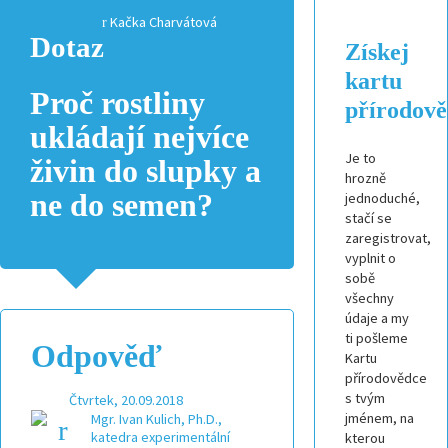
Kačka Charvátová
Dotaz
Získej
kartu
Proč rostliny
přírodov
ukládají nejvíce
Je to
živin do slupky a
hrozně
ne do semen?
jednoduché,
stačí se
zaregistrovat,
vyplnit o
sobě
všechny
údaje a my
ti pošleme
Odpověď
Kartu
přírodovědce
s tvým
Čtvrtek, 20.09.2018
jménem, na
Mgr. Ivan Kulich, Ph.D.,
katedra experimentální
kterou