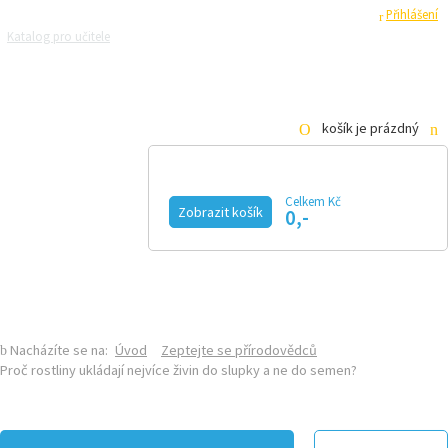
Registrace
Přihlášení
Katalog pro učitele
Zeptejte se přírodovědců
Razítková samoobsluha
Pro média
košík je prázdný
Celkem Kč
Zobrazit košík
0,-
KALENDÁŘ AKCÍ
MAGAZÍN
VIDEO
FOTOGALERIE
KE STAŽENÍ
E-SHOP
Nacházíte se na:
Úvod
Zeptejte se přírodovědců
Proč rostliny ukládají nejvíce živin do slupky a ne do semen?