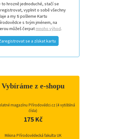
 to hrozně jednoduché, stačí se
registrovat, vyplnit o sobě všechny
aje a my ti pošleme Kartu
řírodovědce s tvým jménem, na
terou můžeš čerpat
mnoho výhod
.
Zaregistrovat se a získat kartu
Vybíráme z e-shopu
latné magazínu Přírodovědci.cz (4 vytištěná
čísla)
175 Kč
Mikina Přírodovědecká fakulta UK