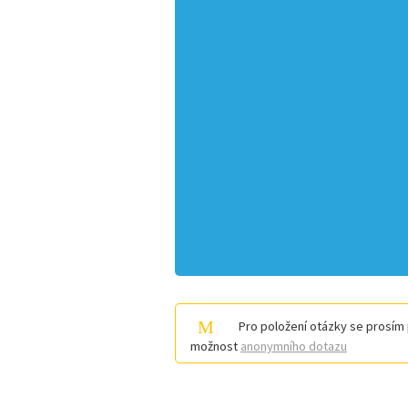
Pro položení otázky se prosím 
možnost
anonymního dotazu