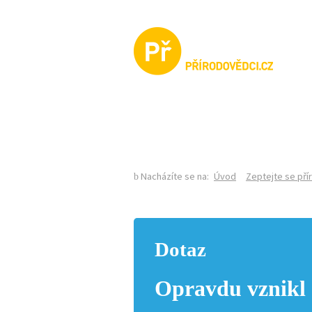
KALENDÁŘ AKCÍ
Nacházíte se na:
Úvod
Zeptejte se př
Dotaz
Opravdu vznikl 