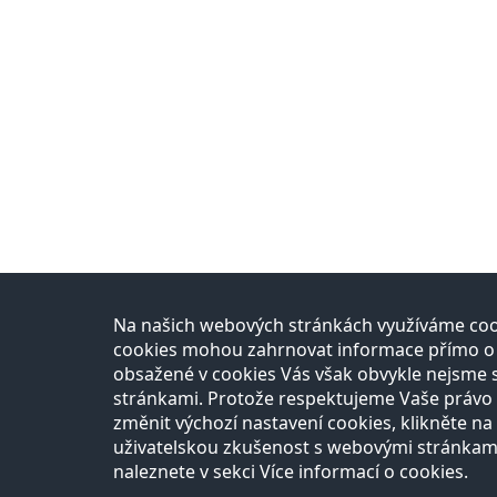
Na našich webových stránkách využíváme cook
Přírodovědci
Uč
cookies mohou zahrnovat informace přímo o Vá
obsažené v cookies Vás však obvykle nejsme 
O projektu
Re
stránkami. Protože respektujeme Vaše právo n
Naši partneři
Na
Razítková samoobsluha
změnit výchozí nastavení cookies, klikněte na 
Autoři
uživatelskou zkušenost s webovými stránkam
Vědci
naleznete v sekci Více informací o cookies.
Zeptejte se přírodovědců
FAQ