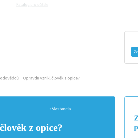
Katalog pro učitele
Zeptejte se přírodovědců
Razítková samoobslu
MAGAZÍN
VIDEO
FOTOGALERIE
Zo
írodovědců
Opravdu vznikl člověk z opice?
Vlastanela
Z
člověk z opice?
p