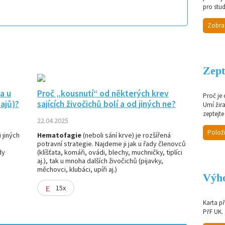
pro stud
Zobra
Zept
a u
Proč „kousnutí“ od některých krev
Proč je
ajů)?
sajících živočichů bolí a od jiných ne?
Umí žir
zeptejte
22.04.2025
Položi
 jiných
Hematofagie
(neboli sání krve) je rozšířená
potravní strategie. Najdeme ji jak u řady členovců
dy
(klíšťata, komáři, ovádi, blechy, muchničky, tiplíci
aj.), tak u mnoha dalších živočichů (pijavky,
měchovci, klubáci, upíři aj.)
Výho
15x
Karta p
PřF UK.