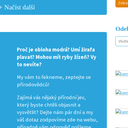
Zobra
+ Načíst další
Odeb
Proč je obloha modrá? Umí žirafa
plavat? Mohou mít ryby žízeň? Vy
to nevíte?
My vám to řekneme, zeptejte se
přírodovědců!
Zajímá vás nějaký přírodní jev,
který byste chtěli objasnit a
vysvětlit? Dejte nám pár dní a my
váš dotaz zodpovíme zde na webu,
případně vám odpověď pošleme