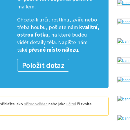
mailem.
Chcete-li určit rostlinu, zvíře nebo
třeba houbu, pošlete nám
kvalitní,
ostrou fotku
, na které budou
vidět detaily těla. Napište nám
také
přesné místo nálezu
.
Položit dotaz
přihlašte jako
přírodovědec
nebo jako
učitel
či zvolte