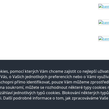
ies, pomocí kterých Vám chceme zajistit co nejlepší uživ
itelé
E-shop
s, o Vašich jednotlivých preferencích nebo o Vámi využíva
schopni přímo identifikovat, pouze Vám můžeme zprostřed
gistrace
Registrace
a soukromí, můžete se rozhodnout některé typy cookies nep
bídka služeb
Otevírací doba
Vše o nákupu
záhlaví jednotlivých typů cookies. Blokování některých typů
Reklamační řád
i. Další podrobné informace o tom, jak zpracováváme Vaše