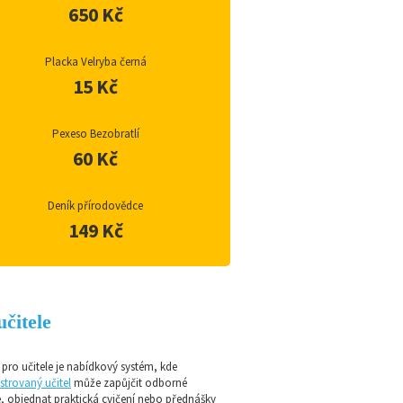
650 Kč
Placka Velryba černá
15 Kč
Pexeso Bezobratlí
60 Kč
Deník přírodovědce
149 Kč
učitele
pro učitele je nabídkový systém, kde
strovaný učitel
může zapůjčit odborné
e, objednat praktická cvičení nebo přednášky