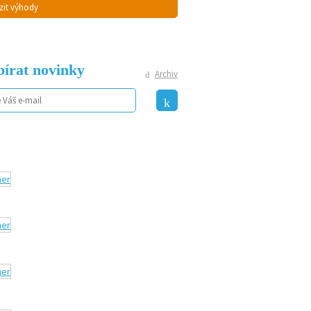
zit výhody
írat novinky
Archiv