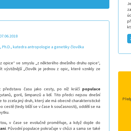
Je
za
úd
p
k
07.06.2018
 Ph.D., katedra antropologie a genetiky člověka
 z opice“ ve smyslu „z některého dnešního druhu opice“,
ít výstižnější „člověk je jednou z opic, které vznikly ze
ít představu času jako cesty, po níž kráčí
populace
tanů, goril, šimpanzů a lidí. Tito předci nejsou dnešní
Předp
 je to zcela jiný druh, který ale má obecně charakteristické
po cestě (tedy blíží se v čase k současnosti), oddělí se na
ytku.
estou, v čase se evolučně proměňuje, a když dojde do
ani
. Původní populace pokračuje v chůzi a sama se také