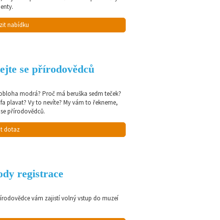
enty.
zit nabídku
ejte se přírodovědců
 obloha modrá? Proč má beruška sedm teček?
afa plavat? Vy to nevíte? My vám to řekneme,
 se přírodovědců.
t dotaz
dy registrace
řírodovědce vám zajistí volný vstup do muzeí