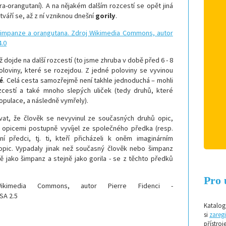
pra-orangutaní). A na nějakém dalším rozcestí se opět jiná
tváří se, až z ní vzniknou dnešní
gorily
.
ž dojde na další rozcestí (to jsme zhruba v době před 6 - 8
poloviny, které se rozejdou. Z jedné poloviny se vyvinou
dé
. Celá cesta samozřejmě není takhle jednoduchá – mohli
cestí a také mnoho slepých uliček (tedy druhů, které
pulace, a následně vymřely).
at, že člověk se nevyvinul ze současných druhů opic,
i opicemi postupně vyvíjel ze společného předka (resp.
í předci, tj. ti, kteří přicházeli k oněm imaginárním
 opic. Vypadaly jinak než současný člověk nebo šimpanz
jně jako šimpanz a stejně jako gorila - se z těchto předků
Pro 
ikimedia Commons, autor Pierre Fidenci -
SA 2.5
Katalog 
si
zaregi
přístroj