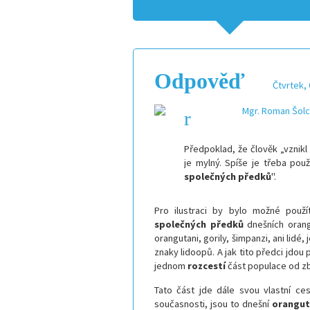
Odpověď
Čtvrtek, 
Mgr. Roman Šolc,
Předpoklad, že člověk „vznikl
je mylný. S
píše je třeba použ
společných předků
".
Pro ilustraci by bylo možné použ
společných předků
dnešních orangu
orangutani, gorily, šimpanzi, ani lidé,
znaky lidoopů. A jak tito předci jdou 
jednom
rozcestí
část populace od zb
Tato část jde dále svou vlastní c
současnosti, jsou to dnešní
orangut