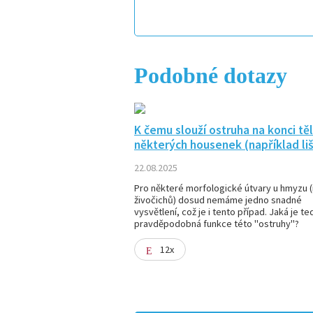
Podobné dotazy
K čemu slouží ostruha na konci těl
některých housenek (například liš
22.08.2025
Pro některé morfologické útvary u hmyzu (i
živočichů) dosud nemáme jedno snadné
vysvětlení, což je i tento případ. Jaká je te
pravděpodobná funkce této "ostruhy"?
12x