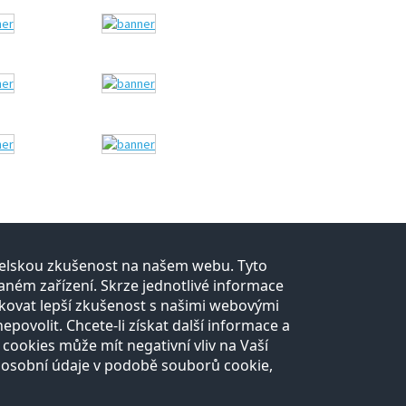
atelskou zkušenost na našem webu. Tyto
Kontakt
ném zařízení. Skrze jednotlivé informace
kovat lepší zkušenost s našimi webovými
Všechny kontakty
Pro média
ovolit. Chcete-li získat další informace a
 cookies může mít negativní vliv na Vaší
 osobní údaje v podobě souborů cookie,