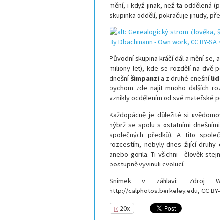
mění, i když jinak, než ta oddělená (
skupinka oddělí, pokračuje jinudy, pře
Původní skupina kráčí dál a mění se, a
miliony let), kde se rozdělí na dvě 
dnešní
šimpanzi
a z druhé dnešní
li
bychom zde najít mnoho dalších roz
vznikly oddělením od své mateřské po
Každopádně je důležité si uvědomov
nýbrž se spolu s ostatními dnešním
společných předků). A tito společn
rozcestím, nebyly dnes žijící druhy
anebo gorila. Ti všichni - člověk ste
postupně vyvinuli evolucí.
Snímek v záhlaví: Zdroj W
http://calphotos.berkeley.edu, CC BY-
20x