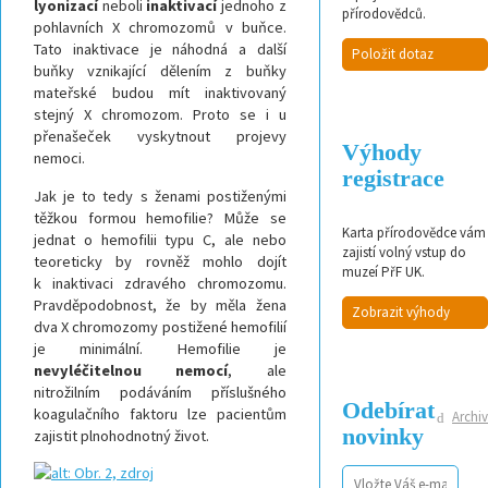
lyonizací
neboli
inaktivací
jednoho z
přírodovědců.
pohlavních X chromozomů v buňce.
Tato inaktivace je náhodná a další
Položit dotaz
buňky vznikající dělením z buňky
mateřské budou mít inaktivovaný
stejný X chromozom. Proto se i u
přenašeček vyskytnout projevy
Výhody
nemoci.
registrace
Jak je to tedy s ženami postiženými
těžkou formou hemofilie? Může se
Karta přírodovědce vám
jednat o hemofilii typu C, ale nebo
zajistí volný vstup do
teoreticky by rovněž mohlo dojít
muzeí PřF UK.
k inaktivaci zdravého chromozomu.
Pravděpodobnost, že by měla žena
Zobrazit výhody
dva X chromozomy postižené hemofilií
je minimální. Hemofilie je
nevyléčitelnou nemocí
, ale
nitrožilním podáváním příslušného
Odebírat
koagulačního faktoru lze pacientům
Archiv
novinky
zajistit plnohodnotný život.