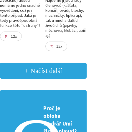
živočichů) dosud
Najdeme ji jak u řady
nemáme jedno snadné
členovců (klíšťata,
vysvětlení, což je i
komáři, ovádi, blechy,
tento případ. Jaká je
muchničky, tiplíci aj.),
tedy pravděpodobná
tak u mnoha dalších
funkce této "ostruhy"?
živočichů (pijavky,
měchovci, klubáci, upíři
aj.)
12x
15x
+ Načíst další
Proč je
obloha
modrá? Umí
žirafa plavat?