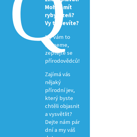
Mohou mít
ryby žízeň?
Vy to nevíte?
My vám to
řekneme,
zeptejte se
přírodovědců!
Zajímá vás
nějaký
přírodní jev,
který byste
chtěli objasnit
a vysvětlit?
Dejte nám pár
dní a my váš