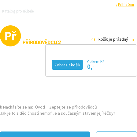
Registrace
Přihlášení
Katalog pro učitele
Zeptejte se přírodovědců
Razítková samoobsluha
Pro média
košík je prázdný
Celkem Kč
Zobrazit košík
0,-
KALENDÁŘ AKCÍ
MAGAZÍN
VIDEO
FOTOGALERIE
KE STAŽENÍ
E-SHOP
Nacházíte se na:
Úvod
Zeptejte se přírodovědců
Jak je to s dědičností hemofilie a současným stavem její léčby?