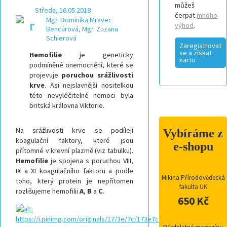
můžeš
Středa, 16.05.2018
čerpat
mnoho
Mgr. Dominika Mravec
výhod
.
Bencúrová, Mgr. Zuzana
Schierová
Zaregistrovat
se a získat
Hemofilie
je geneticky
kartu
podmíněné onemocnění, které se
projevuje
poruchou srážlivosti
krve
. Asi nejslavnější nositelkou
této nevyléčitelné nemoci byla
britská královna Viktorie.
Na srážlivosti krve se podílejí
Vybíráme z
koagulační faktory, které jsou
e-shopu
p
řítomné v krevní plazmě (viz tabulku).
Hemofilie
je spojena s poruchou VIII,
IX a XI koagulačního faktoru a podle
Mikina Přírodovědecká
toho, který protein je nepřítomen
fakulta UK
rozlišujeme hemofilii
A
,
B
a
C
.
650 Kč