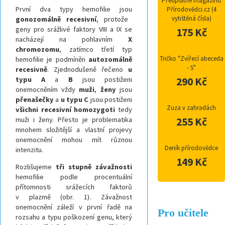
Předplatné magazínu
První dva typy hemofilie jsou
Přírodovědci.cz (4
vytištěná čísla)
gonozomálně recesivní
, protože
geny pro srážlivé faktory VIII a IX se
175 Kč
nacházejí na pohlavním
X
chromozomu
, zatímco třetí typ
Tričko "Zvířecí abeceda
hemofilie je podmíněn
autozomálně
- S"
recesivně
. Zjednodušeně řečeno
u
typu A
a
B
jsou postiženi
290 Kč
onemocněním vždy
muži
,
ženy
jsou
přenašečky
a
u typu C
jsou postiženi
Zuza v zahradách
všichni recesivní homozygoti
tedy
muži i ženy. Přesto je problematika
255 Kč
mnohem složitější a vlastní projevy
onemocnění mohou mít různou
Deník přírodovědce
intenzitu.
149 Kč
Rozlišujeme
tři stupně závažnosti
hemofilie podle procentuální
přítomnosti srážecích faktorů
v plazmě (obr. 1). Závažnost
onemocnění záleží v první řadě na
Pro učitele
rozsahu a typu poškození genu, který