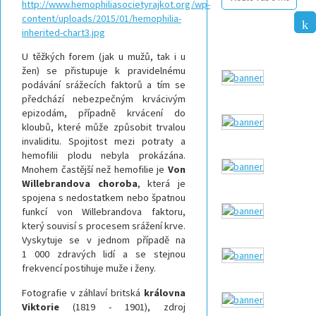
U těžkých forem (jak u mužů, tak i u
žen) se přistupuje k pravidelnému
podávání srážecích faktorů a tím se
předchází nebezpečným krvácivým
epizodám, případně krvácení do
kloubů, které může způsobit trvalou
invaliditu. Spojitost mezi potraty a
hemofilii plodu nebyla prokázána.
Mnohem častější než hemofilie je
Von
Willebrandova choroba
, která je
spojena s nedostatkem nebo špatnou
funkcí von Willebrandova faktoru,
který souvisí s procesem srážení krve.
Vyskytuje se v jednom případě na
1 000 zdravých lidí a se stejnou
frekvencí postihuje muže i ženy.
Fotografie v záhlaví britská
královna
Viktorie
(1819 - 1901), zdroj