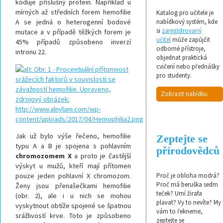
kóduje příslušný protein. Například u
mírných až středních forem hemofilie
Katalog pro učitele je
A se jedná o heterogenní bodové
nabídkový systém, kde
si
zaregistrovaný
mutace a v případě těžkých forem je
učitel
může zapůjčit
45% případů způsobeno inverzí
odborné přístroje,
intronu 22.
objednat praktická
cvičení nebo přednášky
pro studenty.
Zobrazit nabídku
Jak už bylo výše řečeno, hemofilie
Zeptejte se
typu A a B je spojena s pohlavním
přírodovědců
chromozomem X
a proto je častější
výskyt u mužů, kteří mají přítomen
pouze jeden pohlavní X chromozom.
Proč je obloha modrá?
Proč má beruška sedm
Ženy jsou přenašečkami hemofilie
teček? Umí žirafa
(obr. 2), ale i u nich se mohou
plavat? Vy to nevíte? My
vyskytnout obtíže spojené se špatnou
vám to řekneme,
srážlivostí krve. Toto je způsobeno
zeptejte se