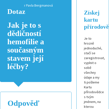
Pavla Bergmanová
Dotaz
Získej
kartu
Jak je to s
přírodov
dědičností
Je to
hemofilie a
hrozně
současným
jednoduché,
stačí se
stavem její
zaregistrovat,
vyplnit o
léčby?
sobě
všechny
údaje a my
ti pošleme
Kartu
přírodovědce
s tvým
Odpověď
jménem, na
kterou