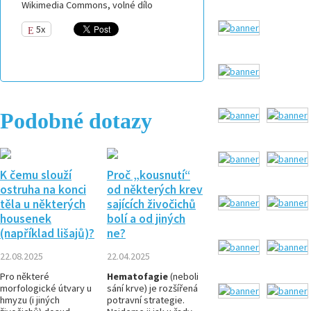
Wikimedia Commons, volné dílo
5x
Podobné dotazy
K čemu slouží
Proč „kousnutí“
ostruha na konci
od některých krev
těla u některých
sajících živočichů
housenek
bolí a od jiných
(například lišajů)?
ne?
22.08.2025
22.04.2025
Pro některé
Hematofagie
(neboli
morfologické útvary u
sání krve) je rozšířená
hmyzu (i jiných
potravní strategie.