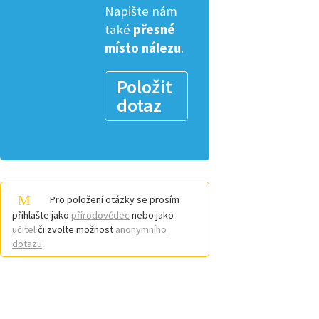
Napište nám
také
přesné
místo nálezu
.
Položit
dotaz
Pro položení otázky se prosím
přihlašte jako
přírodovědec
nebo jako
učitel
či zvolte možnost
anonymního
dotazu