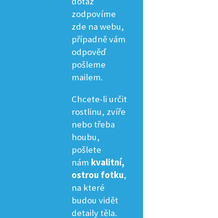
dotaz
zodpovíme
zde na webu,
případně vám
odpověď
pošleme
mailem.
Chcete-li určit
rostlinu, zvíře
nebo třeba
houbu,
pošlete
nám
kvalitní,
ostrou fotku
,
na které
budou vidět
detaily těla.