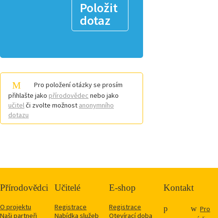
Položit
dotaz
Pro položení otázky se prosím
přihlašte jako
přírodovědec
nebo jako
učitel
či zvolte možnost
anonymního
dotazu
Přírodovědci
Učitelé
E-shop
Kontakt
O projektu
Registrace
Registrace
Pro
Naši partneři
Nabídka služeb
Otevírací doba