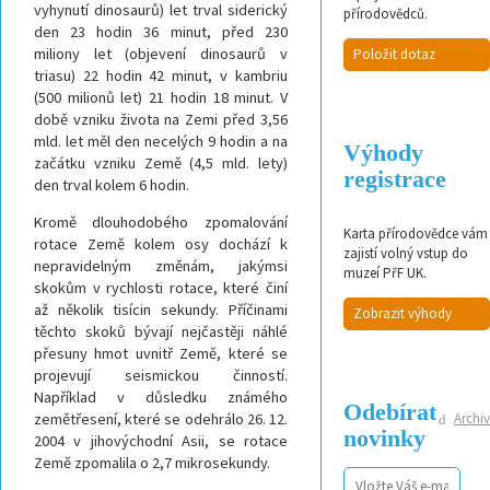
vyhynutí dinosaurů) let trval siderický
přírodovědců.
den 23 hodin 36 minut, před 230
miliony let (objevení dinosaurů v
Položit dotaz
triasu) 22 hodin 42 minut, v kambriu
(500 milionů let) 21 hodin 18 minut. V
době vzniku života na Zemi před 3,56
mld. let měl den necelých 9 hodin a na
Výhody
začátku vzniku Země (4,5 mld. lety)
registrace
den trval kolem 6 hodin.
Kromě dlouhodobého zpomalování
Karta přírodovědce vám
rotace Země kolem osy dochází k
zajistí volný vstup do
nepravidelným změnám, jakýmsi
muzeí PřF UK.
skokům v rychlosti rotace, které činí
až několik tisícin sekundy. Příčinami
Zobrazit výhody
těchto skoků bývají nejčastěji náhlé
přesuny hmot uvnitř Země, které se
projevují seismickou činností.
Například v důsledku známého
Odebírat
Archiv
zemětřesení, které se odehrálo 26. 12.
novinky
2004 v jihovýchodní Asii, se rotace
Země zpomalila o 2,7 mikrosekundy.