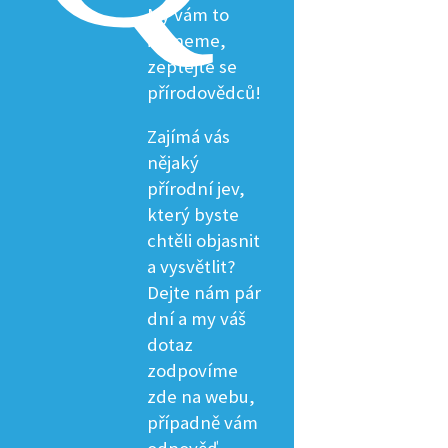
My vám to
řekneme,
zeptejte se
přírodovědců!
Zajímá vás
nějaký
přírodní jev,
který byste
chtěli objasnit
a vysvětlit?
Dejte nám pár
dní a my váš
dotaz
zodpovíme
zde na webu,
případně vám