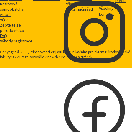
média
Razítková
Vše o nákupu
Všechny
samoobsluha
Reklamační řád
kontakty
Autoři
Vědci
Zeptejte se
přírodovědců
FAQ
Výhody registrace
Copyright © 2013, Prirodovedci.cz jsou komunikačním projektem
Přírodovědecké
fakulty
UK v Praze. Vytvořilo
Andweb s.r.o.
Mapa stránek