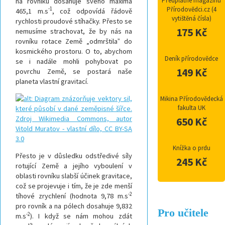
Předplatné magazínu
na rovníku dosahuje svého maxima
-1
Přírodovědci.cz (4
465,1 m.s
, což odpovídá řádově
vytištěná čísla)
rychlosti proudové stíhačky. Přesto se
175 Kč
nemusíme strachovat, že by nás na
rovníku rotace Země „odmrštilaˮ do
kosmického prostoru. O to, abychom
Deník přírodovědce
se i nadále mohli pohybovat po
149 Kč
povrchu Země, se postará naše
planeta vlastní gravitací.
Mikina Přírodovědecká
fakulta UK
650 Kč
Knížka o prdu
Přesto je v důsledku odstředivé síly
245 Kč
rotující Země a jejího vyboulení v
oblasti rovníku slabší účinek gravitace,
což se projevuje i tím, že je zde menší
-2
tíhové zrychlení (hodnota 9,78 m.s
pro rovník a na pólech dosahuje 9,832
Pro učitele
-2
m.s
). I když se nám mohou zdát