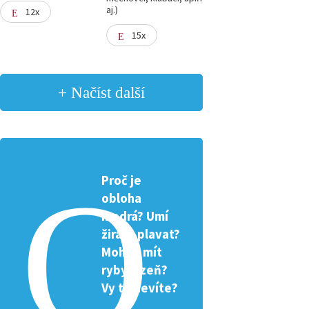
aj.)
12x
15x
+ Načíst další
Proč je
obloha
modrá? Umí
žirafa plavat?
Mohou mít
ryby žízeň?
Vy to nevíte?