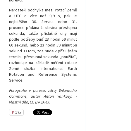
Naroste-li odchylka mezi rotací Země
a UTC o více než 0,9 s, pak je
nejbližšího 30. června nebo 31.
prosince přidána či ubrána přestupná
sekunda, takže příslušné dny mají
podle potřeby buď 23 hodin 59 minut
60 sekund, nebo 23 hodin 59 minut 58
sekund. O tom, zda bude v příslušném
termínu přestupná sekunda „použitaˮ,
rozhoduje na základě měření rotace
Země služba International Earth
Rotation and Reference Systems
Service.
Fotografie v perexu: zdroj Wikimedia
Commons, autor Anton Yankovyi -
vlastní dilo, CC BY-SA 4.0
17x