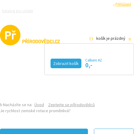
Registrace
Přihlášení
Katalog pro učitele
Zeptejte se přírodovědců
Razítková samoobsluha
Pro média
košík je prázdný
Celkem Kč
Zobrazit košík
0,-
KALENDÁŘ AKCÍ
MAGAZÍN
VIDEO
FOTOGALERIE
KE STAŽENÍ
E-SHOP
Nacházíte se na:
Úvod
Zeptejte se přírodovědců
Je rychlost zemské rotace proměnlivá?