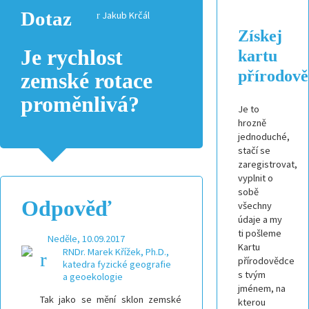
Dotaz
Jakub Krčál
Získej
Je rychlost
kartu
přírodov
zemské rotace
proměnlivá?
Je to
hrozně
jednoduché,
stačí se
zaregistrovat,
vyplnit o
sobě
Odpověď
všechny
údaje a my
ti pošleme
Neděle, 10.09.2017
Kartu
RNDr. Marek Křížek, Ph.D.,
přírodovědce
katedra fyzické geografie
s tvým
a geoekologie
jménem, na
Tak jako se mění sklon zemské
kterou