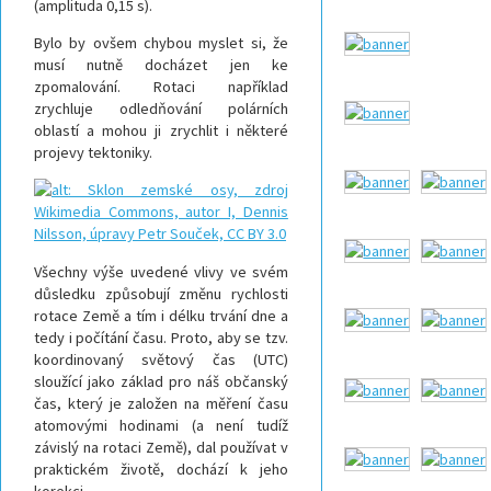
(amplituda 0,15 s).
Bylo by ovšem chybou myslet si, že
musí nutně docházet jen ke
zpomalování. Rotaci například
zrychluje odledňování polárních
oblastí a mohou ji zrychlit i některé
projevy tektoniky.
Všechny výše uvedené vlivy ve svém
důsledku způsobují změnu rychlosti
rotace Země a tím i délku trvání dne a
tedy i počítání času. Proto, aby se tzv.
koordinovaný světový čas (UTC)
sloužící jako základ pro náš občanský
čas, který je založen na měření času
atomovými hodinami (a není tudíž
závislý na rotaci Země), dal používat v
praktickém životě, dochází k jeho
korekci.