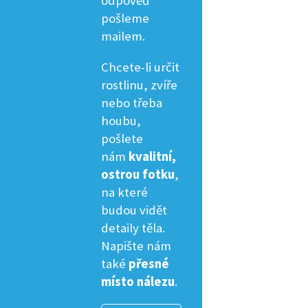
odpověď
pošleme
mailem.
Chcete-li určit
rostlinu, zvíře
nebo třeba
houbu,
pošlete
nám
kvalitní,
ostrou fotku
,
na které
budou vidět
detaily těla.
Napište nám
také
přesné
místo nálezu
.