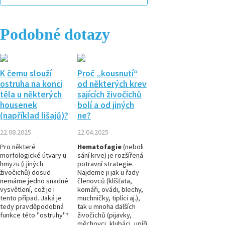
Podobné dotazy
K čemu slouží
Proč „kousnutí“
ostruha na konci
od některých krev
těla u některých
sajících živočichů
housenek
bolí a od jiných
(například lišajů)?
ne?
22.08.2025
22.04.2025
Pro některé
Hematofagie
(neboli
morfologické útvary u
sání krve) je rozšířená
hmyzu (i jiných
potravní strategie.
živočichů) dosud
Najdeme ji jak u řady
nemáme jedno snadné
členovců (klíšťata,
vysvětlení, což je i
komáři, ovádi, blechy,
tento případ. Jaká je
muchničky, tiplíci aj.),
tedy pravděpodobná
tak u mnoha dalších
funkce této "ostruhy"?
živočichů (pijavky,
měchovci, klubáci, upíři