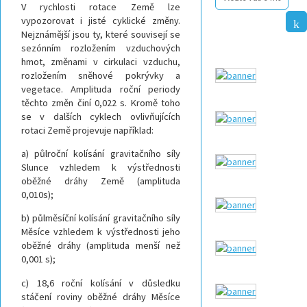
V rychlosti rotace Země lze
vypozorovat i jisté cyklické změny.
Nejznámější jsou ty, které souvisejí se
sezónním rozložením vzduchových
hmot, změnami v cirkulaci vzduchu,
rozložením sněhové pokrývky a
vegetace. Amplituda roční periody
těchto změn činí 0,022 s. Kromě toho
se v dalších cyklech ovlivňujících
rotaci Země projevuje například:
a) půlroční kolísání gravitačního síly
Slunce vzhledem k výstřednosti
oběžné dráhy Země (amplituda
0,010s);
b) půlměsíční kolísání gravitačního síly
Měsíce vzhledem k výstřednosti jeho
oběžné dráhy (amplituda menší než
0,001 s);
c) 18,6 roční kolísání v důsledku
stáčení roviny oběžné dráhy Měsíce