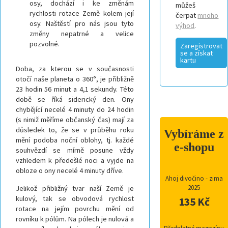
osy, dochází i ke změnám
můžeš
rychlosti rotace Země kolem její
čerpat
mnoho
osy. Naštěstí pro nás jsou tyto
výhod
.
změny nepatrné a velice
pozvolné.
Zaregistrovat
se a získat
kartu
Doba, za kterou se v současnosti
otočí naše planeta o 360°, je přibližně
23 hodin 56 minut a 4,1 sekundy. Této
době se říká siderický den. Ony
chybějící necelé 4 minuty do 24 hodin
(s nimiž měříme občanský čas) mají za
důsledek to, že se v průběhu roku
Vybíráme z
mění podoba noční oblohy, tj. každé
e-shopu
souhvězdí se mírně posune vždy
vzhledem k předešlé noci a vyjde na
obloze o ony necelé 4 minuty dříve.
Ahoj divočino - zima
2025
Jelikož přibližný tvar naší Země je
kulový, tak se obvodová rychlost
135 Kč
rotace na jejím povrchu mění od
rovníku k pólům. Na pólech je nulová a