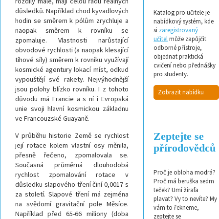
rozdíly malé, mají celou řadu reálných
důsledků. Například chod kyvadlových
Katalog pro učitele je
hodin se směrem k pólům zrychluje a
nabídkový systém, kde
naopak směrem k rovníku se
si
zaregistrovaný
učitel
může zapůjčit
zpomaluje. Vlastnosti narůstající
odborné přístroje,
obvodové rychlosti (a naopak klesající
objednat praktická
tíhové síly) směrem k rovníku využívají
cvičení nebo přednášky
kosmické agentury lokací míst, odkud
pro studenty.
vypouštějí své rakety. Nejvýhodnější
jsou polohy blízko rovníku. I z tohoto
Zobrazit nabídku
důvodu má Francie a s ní i Evropská
unie svoji hlavní kosmickou základnu
ve Francouzské Guayaně.
Zeptejte se
V průběhu historie Země se rychlost
její rotace kolem vlastní osy měnila,
přírodovědců
přesně řečeno, zpomalovala se.
Současná průměrná dlouhodobá
Proč je obloha modrá?
rychlost zpomalování rotace v
Proč má beruška sedm
důsledku slapového tření činí 0,0017 s
teček? Umí žirafa
za století. Slapové tření má zejména
plavat? Vy to nevíte? My
na svědomí gravitační pole Měsíce.
vám to řekneme,
Například před 65-66 miliony (doba
zeptejte se