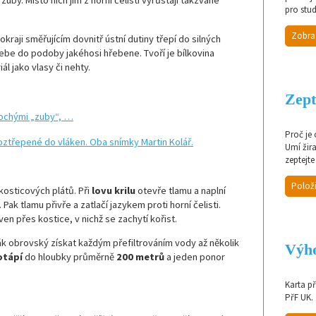
uby. Místo nich jim z horní čelisti vyrůstají takzvané
pro stud
Zobra
okraji směřujícím dovnitř ústní dutiny třepí do silných
sebe do podoby jakéhosi hřebene. Tvoří je bílkovina
ál jako vlasy či nehty.
Zept
Proč je
Umí žir
zeptejte
Položi
osticových plátů. Při
lovu krilu
otevře tlamu a naplní
 Pak tlamu přivře a zatlačí jazykem proti horní čelisti.
ven přes kostice, v nichž se zachytí kořist.
ák obrovský získat každým přefiltrováním vody až několik
Výho
otápí
do hloubky průměrně
200 metrů
a jeden ponor
Karta p
PřF UK.