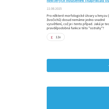
některých housenek (například liš
22.08.2025
Pro některé morfologické útvary u hmyzu (i
živočichů) dosud nemáme jedno snadné
vysvětlení, což je i tento případ. Jaká je te
pravděpodobná funkce této "ostruhy"?
12x