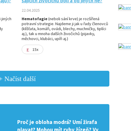
ajů)?
sajících živočichů bolí a od jiných ne?
22.04.2025
 jiných
Hematofagie
(neboli sání krve) je rozšířená
potravní strategie. Najdeme ji jak u řady členovců
dy
(klíšťata, komáři, ovádi, blechy, muchničky, tiplíci
aj.), tak u mnoha dalších živočichů (pijavky,
měchovci, klubáci, upíři aj.)
15x
+ Načíst další
Proč je obloha modrá? Umí žirafa
plavat? Mohou mít ryby žízeň? Vy