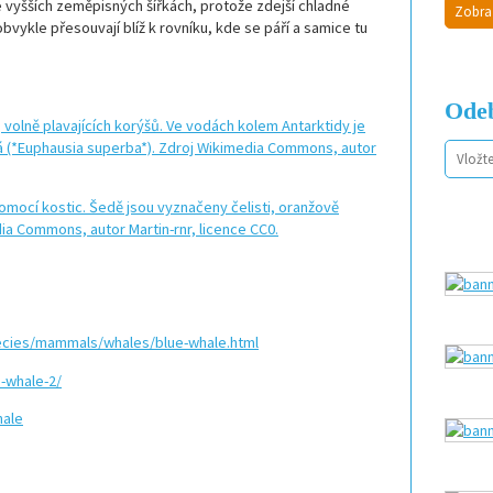
ve vyšších zeměpisných šířkách, protože zdejší chladné
Zobra
bvykle přesouvají blíž k rovníku, kde se páří a samice tu
Odeb
pecies/mammals/whales/blue-whale.html
e-whale-2/
hale