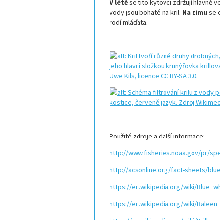
V létě
se tito kytovci zdržují hlavně 
vody jsou bohaté na kril.
Na zimu
se o
rodí mláďata.
Použité zdroje a další informace:
http://www.fisheries.noaa.gov/pr/s
http://acsonline.org/fact-sheets/blu
https://en.wikipedia.org/wiki/Blue_w
https://en.wikipedia.org/wiki/Baleen