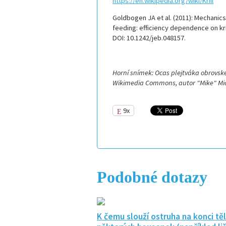
https://en.wikipedia.org/wiki/Krill
Goldbogen JA et al. (2011): Mechanic
feeding: efficiency dependence on kri
DOI: 10.1242/jeb.048157.
Horní snímek: Ocas plejtváka obrovské
Wikimedia Commons, autor "Mike" Micha
9x
Podobné dotazy
K čemu slouží ostruha na konci těl