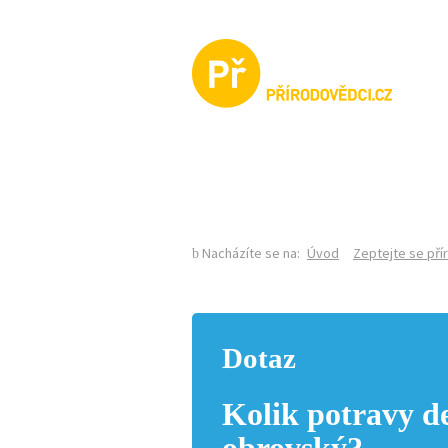
KALENDÁŘ AKCÍ
Nacházíte se na:
Úvod
Zeptejte se př
Dotaz
Kolik potravy d