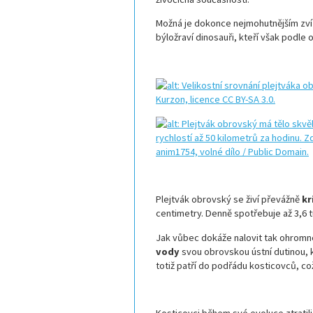
Možná je dokonce nejmohutnějším zvíř
býložraví dinosauři, kteří však podle 
Plejtvák obrovský se živí převážně
kr
centimetry. Denně spotřebuje až 3,6 
Jak vůbec dokáže nalovit tak ohromné
vody
svou obrovskou ústní dutinou, k
totiž patří do podřádu kosticovců, co