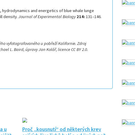
s, hydrodynamics and energetics of blue whale lunge
ll density.
Journal of Experimental Biology
214:
131–146.
ho vyfotografovaného u pobřeží Kalifornie. Zdroj
el L. Baird, úpravy Jan Kolář, licence CC BY 2.0.
a u
Proč „kousnutí“ od některých krev