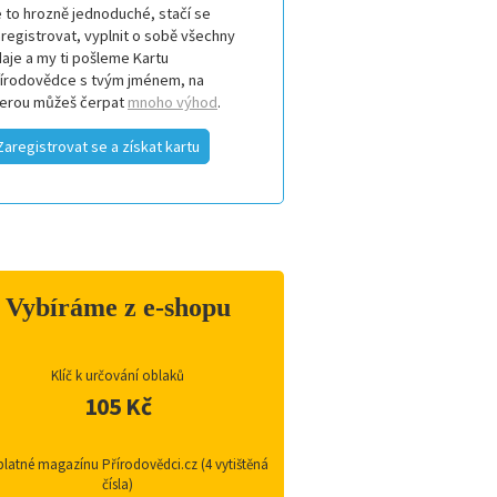
 to hrozně jednoduché, stačí se
registrovat, vyplnit o sobě všechny
aje a my ti pošleme Kartu
řírodovědce s tvým jménem, na
terou můžeš čerpat
mnoho výhod
.
Zaregistrovat se a získat kartu
Vybíráme z e-shopu
Klíč k určování oblaků
105 Kč
latné magazínu Přírodovědci.cz (4 vytištěná
čísla)