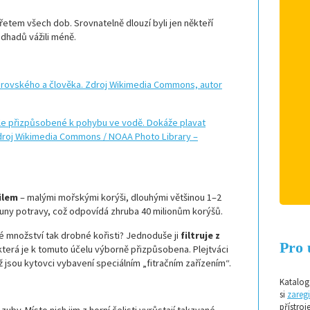
etem všech dob. Srovnatelně dlouzí byli jen někteří
odhadů vážili méně.
ilem
– malými mořskými korýši, dlouhými většinou 1–2
tuny potravy, což odpovídá zhruba 40 milionům korýšů.
 množství tak drobné kořisti? Jednoduše ji
filtruje z
Pro 
terá je k tomuto účelu výborně přizpůsobena. Plejtváci
ž jsou kytovci vybavení speciálním „fitračním zařízením“.
Katalog 
si
zaregi
přístroj