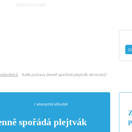
Katalog pro učitele
Zeptejte se přírodovědců
Razítková samoobslu
MAGAZÍN
VIDEO
FOTOGALERIE
Zo
írodovědců
Kolik potravy denně spořádá plejtvák obrovský?
anonymní uživatel
Z
enně spořádá plejtvák
p