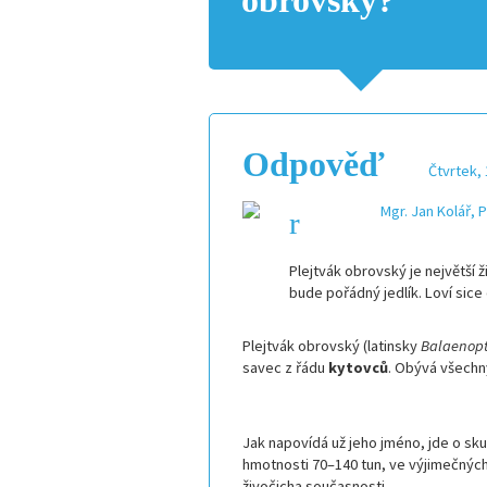
obrovský?
Odpověď
Čtvrtek, 
Mgr. Jan Kolář, 
Plejtvák obrovský je největší ž
bude pořádný jedlík. Loví sice
Plejtvák obrovský (latinsky
Balaenop
savec z řádu
kytovců
. Obývá všechn
Jak napovídá už jeho jméno, jde o sk
hmotnosti 70–140 tun, ve výjimečných
živočicha současnosti.