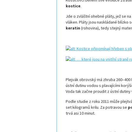
Kosticovci během své evoluce ztratili z
kostice
.
Jde o zvláštní ohebné pláty, jež se na 
vláken. Pláty jsou naskládané blízko 
keratin
(rohovina), tedy stejný materi
Plejvák obrovský má zhruba 260–400 k
ústní dutinu vodou s plavajícími korýši.
Voda tak začne proudit z ústní dutiny 
Podle studie z roku 2011 může plejtv
set kilogramů krilu. Za potravou se
p
trvá asi 10 minut.