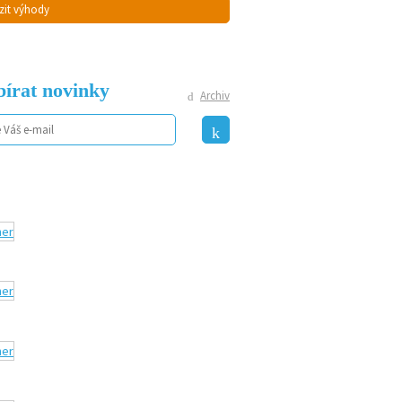
zit výhody
írat novinky
Archiv