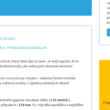
Je
za
úd
p
k
17.03.2016
Ph.D., Přírodovědecká fakulta UK
ivočich, který dnes žije na Zemi. Je tedy logické, že to
 drobné korýše, ale sežere jich ohromné množství.
tera musculus
) je velryba – vědecky řečeno mořský
y světové oceány s výjimkou arktických oblastí.
utečného giganta. Dosahuje délky až
33 metrů
a
Předp
 případech i
170 tun
. To z něj dělá největšího a nejtěžšího