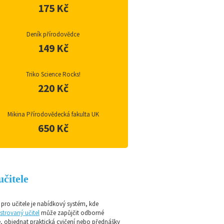
175 Kč
Deník přírodovědce
149 Kč
Triko Science Rocks!
220 Kč
Mikina Přírodovědecká fakulta UK
650 Kč
učitele
pro učitele je nabídkový systém, kde
strovaný učitel
může zapůjčit odborné
e, objednat praktická cvičení nebo přednášky