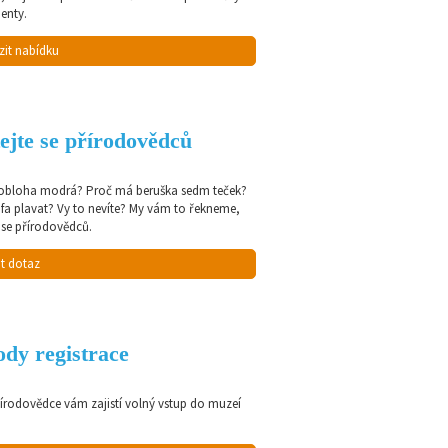
enty.
zit nabídku
ejte se přírodovědců
 obloha modrá? Proč má beruška sedm teček?
afa plavat? Vy to nevíte? My vám to řekneme,
 se přírodovědců.
t dotaz
dy registrace
řírodovědce vám zajistí volný vstup do muzeí