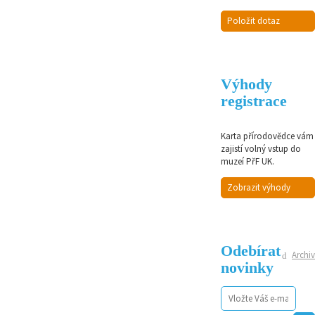
Položit dotaz
Výhody
registrace
Karta přírodovědce vám
zajistí volný vstup do
muzeí PřF UK.
Zobrazit výhody
Odebírat
Archiv
novinky