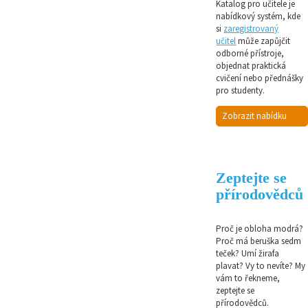
Katalog pro učitele je
nabídkový systém, kde
si
zaregistrovaný
učitel
může zapůjčit
odborné přístroje,
objednat praktická
cvičení nebo přednášky
pro studenty.
Zobrazit nabídku
Zeptejte se
přírodovědců
Proč je obloha modrá?
Proč má beruška sedm
teček? Umí žirafa
plavat? Vy to nevíte? My
vám to řekneme,
zeptejte se
přírodovědců.