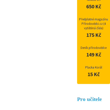
650 Kč
Předplatné magazínu
Přírodovědci.cz (4
vytištěná čísla)
175 Kč
Deník přírodovědce
149 Kč
Placka Korál
15 Kč
Pro učitele