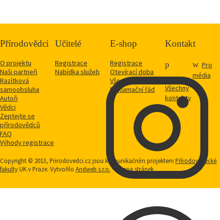
Přírodovědci
Učitelé
E-shop
Kontakt
O projektu
Registrace
Registrace
Pro
Naši partneři
Nabídka služeb
Otevírací doba
média
Razítková
Vše o nákupu
Všechny
samoobsluha
Reklamační řád
kontakty
Autoři
Vědci
Zeptejte se
přírodovědců
FAQ
Výhody registrace
Copyright © 2013, Prirodovedci.cz jsou komunikačním projektem
Přírodovědecké
fakulty
UK v Praze. Vytvořilo
Andweb s.r.o.
Mapa stránek