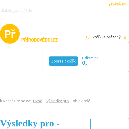
Registrace
Přihlášení
Katalog pro učitele
Zeptejte se přírodovědců
Razítková samoobsluha
Pro média
košík je prázdný
Celkem Kč
Zobrazit košík
0,-
KALENDÁŘ AKCÍ
MAGAZÍN
VIDEO
FOTOGALERIE
KE STAŽENÍ
E-SHOP
Nacházíte se na:
Úvod
Výsledky pro
objevitelé
Výsledky pro -