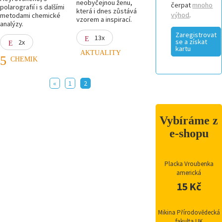
neobyčejnou ženu,
čerpat
mnoho
polarografií i s dalšími
která i dnes zůstává
výhod
.
metodami chemické
vzorem a inspirací.
analýzy.
Zaregistrovat
13x
se a získat
2x
kartu
AKTUALITY
CHEMIK
«
1
2
Vybíráme z
e-shopu
Placka Vroubenka
americká
15 Kč
Mikina Přírodovědecká
fakulta UK