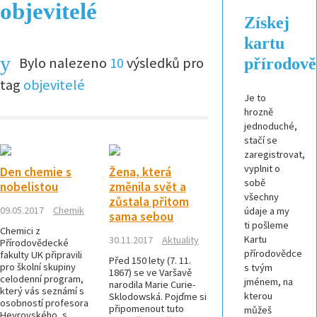
objevitelé
Získej
kartu
Bylo nalezeno
10
výsledků pro
přírodov
tag
objevitelé
Je to
hrozně
jednoduché,
stačí se
zaregistrovat,
vyplnit o
Den chemie s
Žena, která
sobě
nobelistou
změnila svět a
všechny
zůstala přitom
09.05.2017
Chemik
údaje a my
sama sebou
ti pošleme
Chemici z
Kartu
30.11.2017
Aktuality
Přírodovědecké
přírodovědce
fakulty UK připravili
Před 150 lety (7. 11.
pro školní skupiny
s tvým
1867) se ve Varšavě
celodenní program,
jménem, na
narodila Marie Curie-
který vás seznámí s
kterou
Sklodowská. Pojďme si
osobností profesora
připomenout tuto
můžeš
Heyrovského, s