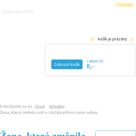
Registrace
Přihlášení
Katalog pro učitele
Zeptejte se přírodovědců
Razítková samoobsluha
Pro média
košík je prázdný
Celkem Kč
Zobrazit košík
0,-
KALENDÁŘ AKCÍ
MAGAZÍN
VIDEO
FOTOGALERIE
KE STAŽENÍ
E-SHOP
Nacházíte se na:
Úvod
Aktuality
Žena, která změnila svět a zůstala přitom sama sebou
Žena, která změnila