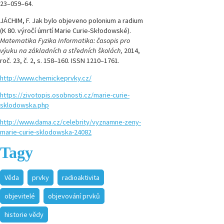
23–059–64.
JÁCHIM, F. Jak bylo objeveno polonium a radium
(K 80. výročí úmrtí Marie Curie-Skłodowské).
Matematika Fyzika Informatika: časopis pro
výuku na základních a středních školách,
2014,
roč. 23, č. 2, s. 158–160. ISSN 1210–1761.
http://www.chemickeprvky.cz/
https://zivotopis.osobnosti.cz/marie-curie-
sklodowska.php
http://www.dama.cz/celebrity/vyznamne-zeny-
marie-curie-sklodowska-24082
Tagy
Věda
prvky
radioaktivita
objevitelé
objevování prvků
historie vědy