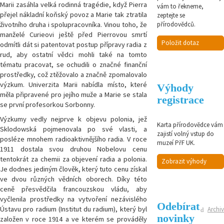
Marii zasáhla velká rodinná tragédie, když Pierra
vám to řekneme,
přejel nákladní koňský povoz a Marie tak ztratila
zeptejte se
životního druha i spolupracovníka. Vinou toho, že
přírodovědců.
manželé Curieovi ještě před Pierrovou smrtí
Položit dotaz
odmítli dát si patentovat postup přípravy radia z
rud, aby ostatní vědci mohli také na tomto
tématu pracovat, se ochudili o značné finanční
prostředky, což ztěžovalo a značně zpomalovalo
výzkum. Univerzita Marii nabídla místo, které
Výhody
měla připravené pro jejího muže a Marie se stala
registrace
se první profesorkou Sorbonny.
Výzkumy vedly nejprve k objevu polonia, jež
Karta přírodovědce vám
Sklodowská pojmenovala po své vlasti, a
zajistí volný vstup do
posléze mnohem radioaktivnějšího radia. V roce
muzeí PřF UK.
1911 dostala svou druhou Nobelovu cenu
tentokrát za chemii za objevení radia a polonia.
Zobrazit výhody
Je dodnes jediným člověk, který tuto cenu získal
ve dvou různých vědních oborech. Díky této
ceně přesvědčila francouzskou vládu, aby
vyčlenila prostředky na vytvoření nezávislého
Odebírat
Ústavu pro radium (Institut du radium), který byl
Archiv
novinky
založen v roce 1914 a ve kterém se prováděly