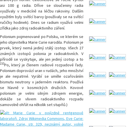
asi 100 g radia. Dříve se sloučeniny radia
využívaly v medicíně na léčbu rakoviny. Dalším
využitím byly svítící barvy (používaly se na svítící
ručičky hodinek). Dnes se radium využívá velmi
zřídka jako zdroj radioaktivního záření.
Polonium pojmenované po Polsku, ve kterém se
jeho objevitelka Marie Curie narodila. Polonium je
prvek, který nemá jediný stálý izotop. Všech 27
známých izotopů polonia je radioaktivních. V
přírodě se vyskytuje, ale jen jediný izotop a to
210
Po, který je členem radiové rozpadové řady.
Polonium doprovází uran v rudách, jeho množství
je ale nepatrné. Vyrábí se uměle ozařováním
bismutu neutrony v jaderném reaktoru. Používá
se hlavně v kosmických družicích. Kovové
polonium je velmi silným zdrojem energie,
dokáže se vlivem radioaktivního rozpadu
samovolně ohřát na několik set stupňů.)