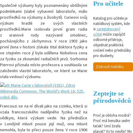
Pro učitele
Společné výzkumy byly poznamenány obtížnými
podmínkami (slabé vybavení laboratoře, málo
prostředků na výzkumy a živobytí). Curieovi svůj
Katalog pro učitele je
výzkum hradili ze svých vlastních
nabídkový systém, kde
prostředků.Marie izolovala první gram radia
si
zaregistrovaný
učitel
může zapůjčit
z uranové rudy nazývané smolinec,
odborné přístroje,
pocházejícího z Jáchymova. V roce 1903 jako
objednat praktická
první žena v historii získala titul doktora fyziky a
cvičení nebo přednášky
ve stejném roce jí byla udělena Nobelova cena
pro studenty.
za fyziku za zkoumání radiačních jevů. Sorbonna
Pierrovi přiznala místo profesora a souhlasila se
Zobrazit nabídku
založením vlastní laboratoře, ve které se Marie
stala vedoucí výzkumu.
Zeptejte se
přírodovědců
Francouzi se na ní dívali jako na cizinku, která si
vzala francouzského nadějného fyzika než na
Proč je obloha modrá?
vědkyni, která výzkum vede. Na přednášce
Proč má beruška sedm
v Londýně mluvil pouze její muž, ona mluvit
teček? Umí žirafa
nemohla, byla to přeci pouze žena. V roce 1906
plavat? Vy to nevíte? My