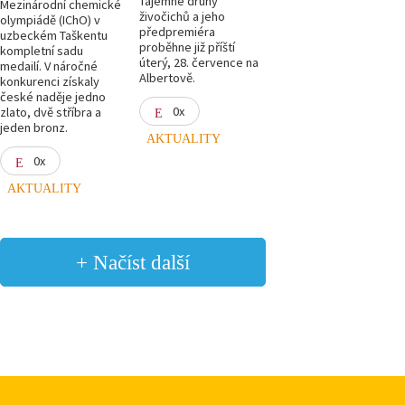
Tajemné druhy
Mezinárodní chemické
živočichů a jeho
olympiádě (IChO) v
předpremiéra
uzbeckém Taškentu
proběhne již příští
kompletní sadu
úterý, 28. července na
medailí. V náročné
Albertově.
konkurenci získaly
české naděje jedno
0x
zlato, dvě stříbra a
jeden bronz.
AKTUALITY
0x
AKTUALITY
+ Načíst další