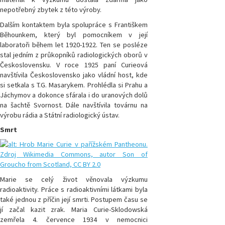
nepotřebný zbytek z této výroby.
Dalším kontaktem byla spolupráce s Františkem
Běhounkem, který byl pomocníkem v její
laboratoři během let 1920-1922. Ten se posléze
stal jedním z průkopníků radiologických oborů v
Československu. V roce 1925 paní Curieová
navštívila Československo jako vládní host, kde
si setkala s T.G. Masarykem. Prohlédla si Prahu a
Jáchymov a dokonce sfárala i do uranových dolů
na šachtě Svornost. Dále navštívila továrnu na
výrobu rádia a Státní radiologický ústav.
Smrt
Marie se celý život věnovala výzkumu
radioaktivity. Práce s radioaktivními látkami byla
také jednou z příčin její smrti. Postupem času se
jí začal kazit zrak. Maria Curie-Sklodowská
zemřela 4. července 1934 v nemocnici