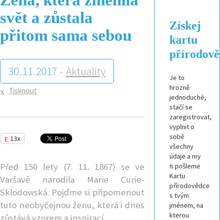
svět a zůstala
Získej
přitom sama sebou
kartu
přírodov
30.11.2017 -
Aktuality
Je to
hrozně
Tisknout
jednoduché,
stačí se
zaregistrovat,
vyplnit o
sobě
13x
všechny
údaje a my
Před 150 lety (7. 11. 1867) se ve
ti pošleme
Kartu
Varšavě narodila Marie Curie-
přírodovědce
Sklodowská. Pojďme si připomenout
s tvým
tuto neobyčejnou ženu, která i dnes
jménem, na
kterou
zůstává vzorem a inspirací.