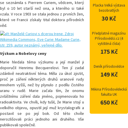
se seznámila s Pierrem Curiem, vědcem, který
Placka Velká výstava
byl o 10 let starší než ona, a kterého si také
bezobratlých
vzala. V roce 1903 se stala jednou z prvních žen,
30 Kč
které ve Francii získaly titul doktora přírodních
věd.
Předplatné magazínu
Přírodovědci.cz (4
vytištěná čísla)
175 Kč
Výzkum a Nobelovy ceny
Marie hledala téma výzkumu a její manžel ji
Deník přírodovědce
doporučil Henrimu Becquerelovi. Ten jí zadal
149 Kč
zdánlivě neatraktivní téma. Měla za úkol zjistit,
proč je záření některých druhů uranové rudy
mnohem vyšší, než by plynulo z podílu čistého
Mikina Přírodovědecká
uranu v rudě. Marie začala tím, že onomu
fakulta UK
zvláštnímu záření dala jméno, pojmenovala ho
650 Kč
radioaktivita. Ve chvíli, kdy tušil, že Marie stojí u
velkého objevu, opustil její muž krystalograﬁi a
postavil se po její bok. Od této chvíle
nerozlišovali práci jednoho ani druhého. Vše
publikovali společně.