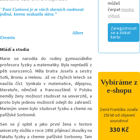
můžeš
čerpat
mnoho
"Paní Curieová je ze všech slavných osobností
jediná, kterou nezkazila sláva.”
výhod
.
Zaregistrovat
se a získat
Albert
kartu
Einstein
Mládí a studia
Marie se narodila do rodiny gymnaziálního
profesora fyziky a matematiky. Byla nejmladší z
pěti sourozenců. Měla bratra Josefa a sestry
Soﬁi, Broniu a Helenu. Již ve čtyřech letech se
Vybíráme z
naučila číst. Vynikala v matematice, dějepisu,
e-shopu
literatuře, němčině a francouzštině. V Polsku
neměly ženy možnost studovat na univerzitě, a
proto bylo jedinou možností odejít do zahraničí.
Mariiným snem bylo studovat fyziku a chemii na
Země Františka Josefa:
pařížské Sorbonně.
150 let od objevení
souostroví
Sen se jí splnil a jako první žena v historii
330 Kč
univerzity složila v roce 1891 přijímací zkoušky na
fakultu fyziky a chemie pařížské Sorbonny. Tam