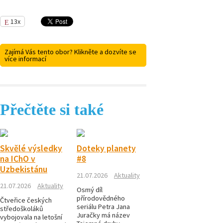
13x
Zajímá Vás tento obor? Klikněte a dozvíte se
více informací
Přečtěte si také
Skvělé výsledky
Doteky planety
na IChO v
#8
Uzbekistánu
21.07.2026
Aktuality
21.07.2026
Aktuality
Osmý díl
přírodovědného
Čtveřice českých
seriálu Petra Jana
středoškoláků
Juračky má název
vybojovala na letošní