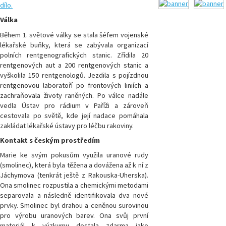
Válka
Během 1. světové války se stala šéfem vojenské
lékařské buňky, která se zabývala organizací
polních rentgenografických stanic. Zřídila 20
rentgenových aut a 200 rentgenových stanic a
vyškolila 150 rentgenologů. Jezdila s pojízdnou
rentgenovou laboratoří po frontových liniích a
zachraňovala životy raněných. Po válce nadále
vedla Ústav pro rádium v Paříži a zároveň
cestovala po světě, kde její nadace pomáhala
zakládat lékařské ústavy pro léčbu rakoviny.
Kontakt s českým prostředím
Marie ke svým pokusům využila uranové rudy
(smolinec), která byla těžena a dovážena až k ní z
Jáchymova (tenkrát ještě z Rakouska-Uherska).
Ona smolinec rozpustila a chemickými metodami
separovala a následně identifikovala dva nové
prvky. Smolinec byl drahou a ceněnou surovinou
pro výrobu uranových barev. Ona svůj první
materiál k výzkumu dostala zdarma jako