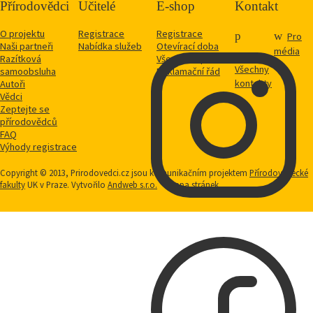
Přírodovědci
Učitelé
E-shop
Kontakt
O projektu
Registrace
Registrace
Pro
Naši partneři
Nabídka služeb
Otevírací doba
média
Razítková
Vše o nákupu
Všechny
samoobsluha
Reklamační řád
kontakty
Autoři
Vědci
Zeptejte se
přírodovědců
FAQ
Výhody registrace
Copyright © 2013, Prirodovedci.cz jsou komunikačním projektem
Přírodovědecké
fakulty
UK v Praze. Vytvořilo
Andweb s.r.o.
Mapa stránek