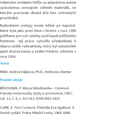
Sallanches nedaleko Paříže na aplastickou anémii
způsobenou ionizujícím zářením materiálů, se
kterými pracovala dlouhá léta bez ochranných
prostředků.
Radioaktivní izotopy nosila běžně po kapsách.
Marie byla jako první žena v historii v roce 1995
pohřbena pro své zásluhy pod kopulí pařížského
Panteonu. Její práce vytvořila předpoklady k
objevu umělé radioaktivity, který byl uskutečněn
jejich dcerou Irenou a zetěm Fréderic Joliotem v
roce 1934.
Autor
RNDr. Andrea Hájková, Ph.D., Knihovna chemie
Použité zdroje
BĚHOUNEK, F. Marya Sklodowska – Curieová.
Pokroky matematiky, fyziky a astronomie,
1967,
roč. 12, č. 5, s. 312-313. ISSN 0032-2423.
CURIE, E.
Paní Curieová.
Přeložila Eva Sgallová. 4.
české vydání. Praha: Mladá Fronta, 1964. ISBN