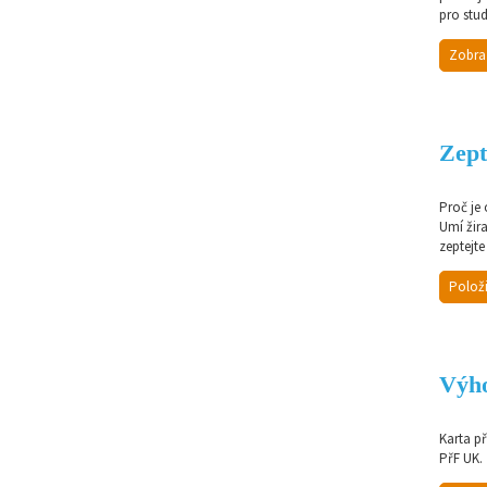
pro stud
Zobra
Zept
Proč je
Umí žir
zeptejte
Položi
Výho
Karta p
PřF UK.