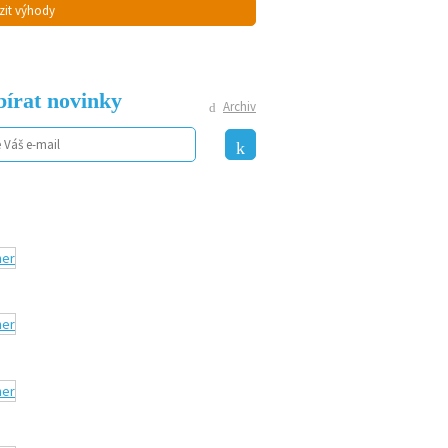
zit výhody
írat novinky
Archiv