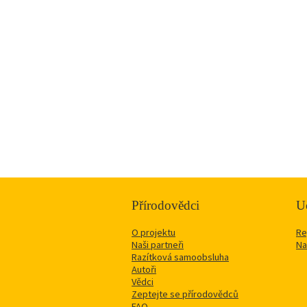
Přírodovědci
Uč
O projektu
Re
Naši partneři
Na
Razítková samoobsluha
Autoři
Vědci
Zeptejte se přírodovědců
FAQ