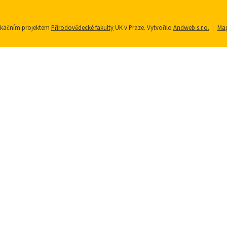
nikačním projektem
Přírodovědecké fakulty
UK v Praze. Vytvořilo
Andweb s.r.o.
Map