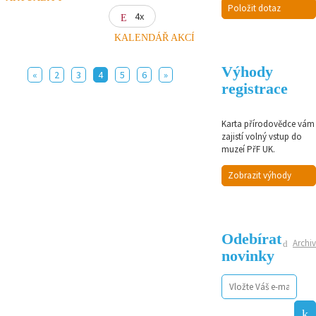
Položit dotaz
4x
KALENDÁŘ AKCÍ
Výhody
«
2
3
4
5
6
»
registrace
Karta přírodovědce vám
zajistí volný vstup do
muzeí PřF UK.
Zobrazit výhody
Odebírat
Archiv
novinky