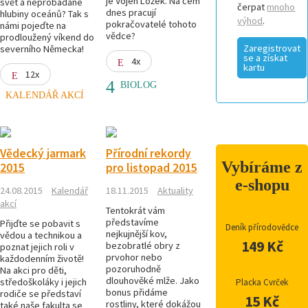
je Vojen Ložek. Na čem
svět a neprobádané
čerpat
mnoho
dnes pracují
hlubiny oceánů? Tak s
výhod
.
pokračovatelé tohoto
námi pojeďte na
vědce?
prodloužený víkend do
Zaregistrovat
severního Německa!
se a získat
4x
kartu
12x
BIOLOG
KALENDÁŘ AKCÍ
Vědecký jarmark
Přírodní rekordy
Vybíráme z
2015
pro listopad 2015
e-shopu
24.08.2015
Kalendář
18.11.2015
Aktuality
akcí
Tentokrát vám
představíme
Přijďte se pobavit s
Deník přírodovědce
nejkujnější kov,
vědou a technikou a
149 Kč
bezobratlé obry z
poznat jejich roli v
prvohor nebo
každodenním životě!
pozoruhodně
Na akci pro děti,
dlouhověké mlže. Jako
středoškoláky i jejich
Placka Cvrček
bonus přidáme
rodiče se představí
15 Kč
rostliny, které dokážou
také naše fakulta se