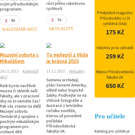
růst přímo raketovou
svým přírodovědným
rychlostí.
programem.
Předplatné magazínu
Přírodovědci.cz (4
5x
8x
vytištěná čísla)
AKTUALITY
KALENDÁŘ AKCÍ
175 Kč
Všechno je na zahradě
Muzejní sobota s
To nejlepší z Věda
259 Kč
Mikulášem
je krásná 2015
24.11.2015
Kalendář
15.12.2015
Aktuality
Mikina Přírodovědecká
akcí
fakulta UK
Semena orchidejí,
650 Kč
ptáci Severní Ameriky,
Rádi byste navštívili
olihně nebo tropické
muzea či skleník naší
žabky. Podívejte se na
fakulty, ale v pracovní
vítězné fotografie a
dny na to nemáte čas?
ilustrace z letošního
Pak vás zveme na další
ročníku soutěže,
Muzejní sobotu.
Pro učitele
kterou už posedmé
Tentokrát ji spojíme s
pořádala
pestrým mikulášským
Přírodovědecká
programem pro
fakulta UK.
Katalog pro učitele je
zvídavé děti.