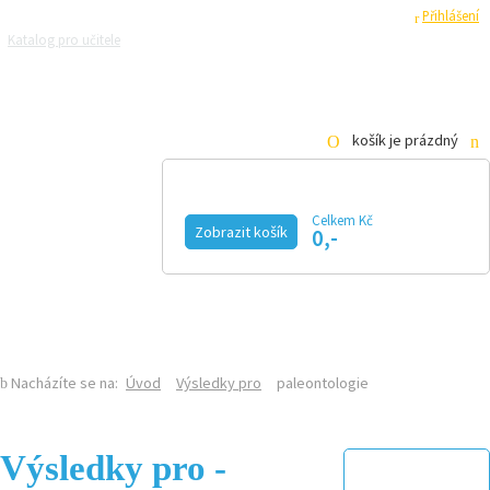
Registrace
Přihlášení
Katalog pro učitele
Zeptejte se přírodovědců
Razítková samoobsluha
Pro média
košík je prázdný
Celkem Kč
Zobrazit košík
0,-
KALENDÁŘ AKCÍ
MAGAZÍN
VIDEO
FOTOGALERIE
KE STAŽENÍ
E-SHOP
Nacházíte se na:
Úvod
Výsledky pro
paleontologie
Výsledky pro -