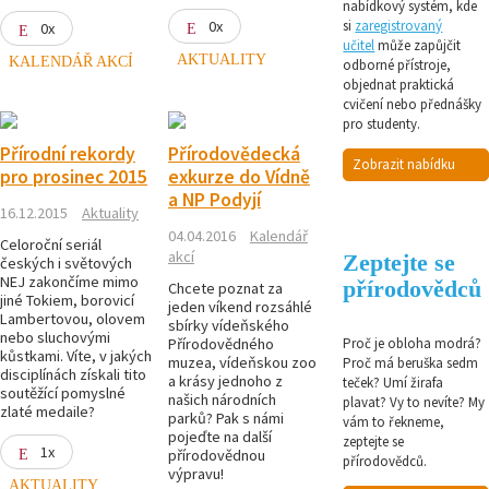
nabídkový systém, kde
0x
si
zaregistrovaný
0x
učitel
může zapůjčit
AKTUALITY
KALENDÁŘ AKCÍ
odborné přístroje,
objednat praktická
cvičení nebo přednášky
pro studenty.
Přírodní rekordy
Přírodovědecká
Zobrazit nabídku
pro prosinec 2015
exkurze do Vídně
a NP Podyjí
16.12.2015
Aktuality
04.04.2016
Kalendář
Celoroční seriál
akcí
Zeptejte se
českých i světových
NEJ zakončíme mimo
přírodovědců
Chcete poznat za
jiné Tokiem, borovicí
jeden víkend rozsáhlé
Lambertovou, olovem
sbírky vídeňského
nebo sluchovými
Přírodovědného
Proč je obloha modrá?
kůstkami. Víte, v jakých
muzea, vídeňskou zoo
Proč má beruška sedm
disciplínách získali tito
a krásy jednoho z
teček? Umí žirafa
soutěžící pomyslné
našich národních
plavat? Vy to nevíte? My
zlaté medaile?
parků? Pak s námi
vám to řekneme,
pojeďte na další
zeptejte se
1x
přírodovědnou
přírodovědců.
výpravu!
AKTUALITY