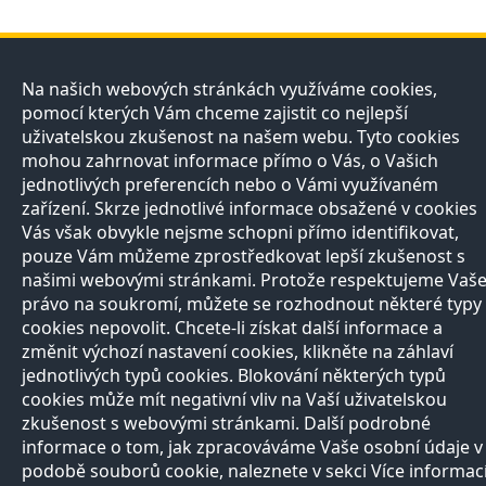
Přírodovědci
Učitelé
E-shop
Kontakt
Na našich webových stránkách využíváme cookies,
pomocí kterých Vám chceme zajistit co nejlepší
O projektu
Registrace
Registrace
Pro
uživatelskou zkušenost na našem webu. Tyto cookies
Naši partneři
Nabídka služeb
Otevírací doba
média
Razítková
Vše o nákupu
mohou zahrnovat informace přímo o Vás, o Vašich
Všechny
samoobsluha
Reklamační řád
jednotlivých preferencích nebo o Vámi využívaném
kontakty
Autoři
zařízení. Skrze jednotlivé informace obsažené v cookies
Vědci
Vás však obvykle nejsme schopni přímo identifikovat,
Zeptejte se
pouze Vám můžeme zprostředkovat lepší zkušenost s
přírodovědců
FAQ
našimi webovými stránkami. Protože respektujeme Vaš
Výhody registrace
právo na soukromí, můžete se rozhodnout některé typy
cookies nepovolit. Chcete-li získat další informace a
Copyright © 2013, Prirodovedci.cz jsou komunikačním projektem
Přírodovědecké
změnit výchozí nastavení cookies, klikněte na záhlaví
fakulty
UK v Praze. Vytvořilo
Andweb s.r.o.
Mapa stránek
jednotlivých typů cookies. Blokování některých typů
cookies může mít negativní vliv na Vaší uživatelskou
zkušenost s webovými stránkami. Další podrobné
informace o tom, jak zpracováváme Vaše osobní údaje v
podobě souborů cookie, naleznete v sekci Více informac