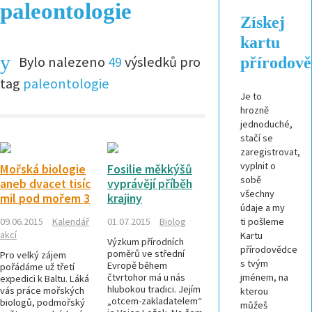
paleontologie
Získej
kartu
Bylo nalezeno
49
výsledků pro
přírodov
tag
paleontologie
Je to
hrozně
jednoduché,
stačí se
zaregistrovat,
vyplnit o
Mořská biologie
Fosilie měkkýšů
sobě
aneb dvacet tisíc
vyprávějí příběh
všechny
mil pod mořem 3
krajiny
údaje a my
09.06.2015
Kalendář
01.07.2015
Biolog
ti pošleme
akcí
Kartu
Výzkum přírodních
přírodovědce
poměrů ve střední
Pro velký zájem
s tvým
Evropě během
pořádáme už třetí
čtvrtohor má u nás
jménem, na
expedici k Baltu. Láká
hlubokou tradici. Jejím
vás práce mořských
kterou
„otcem-zakladatelem“
biologů, podmořský
můžeš