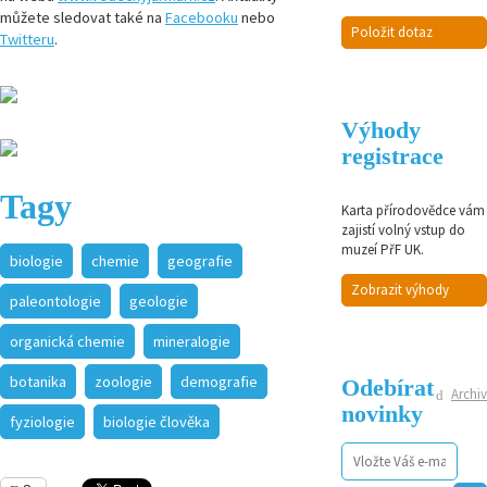
můžete sledovat také na
Facebooku
nebo
Položit dotaz
Twitteru
.
Výhody
registrace
Tagy
Karta přírodovědce vám
zajistí volný vstup do
muzeí PřF UK.
biologie
chemie
geografie
Zobrazit výhody
paleontologie
geologie
organická chemie
mineralogie
botanika
zoologie
demografie
Odebírat
Archiv
novinky
fyziologie
biologie člověka