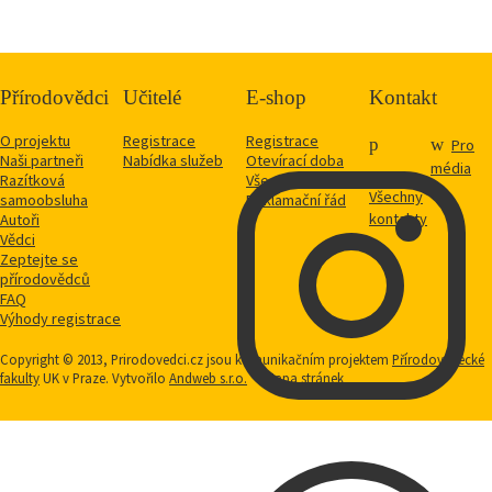
Přírodovědci
Učitelé
E-shop
Kontakt
O projektu
Registrace
Registrace
Pro
Naši partneři
Nabídka služeb
Otevírací doba
média
Razítková
Vše o nákupu
Všechny
samoobsluha
Reklamační řád
kontakty
Autoři
Vědci
Zeptejte se
přírodovědců
FAQ
Výhody registrace
Copyright © 2013, Prirodovedci.cz jsou komunikačním projektem
Přírodovědecké
fakulty
UK v Praze. Vytvořilo
Andweb s.r.o.
Mapa stránek