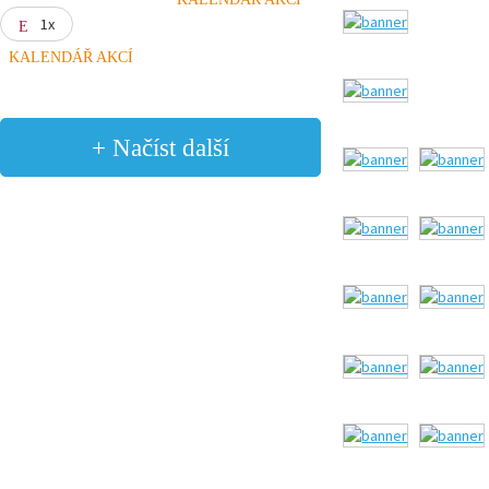
1x
KALENDÁŘ AKCÍ
+ Načíst další