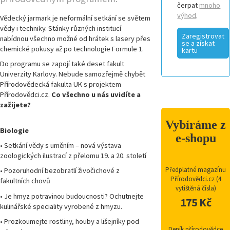
čerpat
mnoho
výhod
.
Vědecký jarmark je neformální setkání se světem
vědy i techniky. Stánky různých institucí
Zaregistrovat
nabídnou všechno možné od hrátek s lasery přes
se a získat
chemické pokusy až po technologie Formule 1.
kartu
Do programu se zapojí také deset fakult
Univerzity Karlovy. Nebude samozřejmě chybět
Přírodovědecká fakulta UK s projektem
Přírodovědci.cz.
Co všechno u nás uvidíte a
zažijete?
Vybíráme z
Biologie
e-shopu
• Setkání vědy s uměním – nová výstava
zoologických ilustrací z přelomu 19. a 20. století
Předplatné magazínu
• Pozoruhodní bezobratlí živočichové z
Přírodovědci.cz (4
fakultních chovů
vytištěná čísla)
• Je hmyz potravinou budoucnosti? Ochutnejte
175 Kč
kulinářské speciality vyrobené z hmyzu.
• Prozkoumejte rostliny, houby a lišejníky pod
Deník přírodovědce