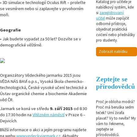
Katalog pro učitele je
• 3D simulace technologií Oculus Rift – proleťte
nabídkový systém, kde
se vesmírem nebo si zaplavejte v prvohorním
si
zaregistrovaný
moři.
učitel
může zapůjčit
odborné přístroje,
objednat praktická
Geografie
cvičení nebo přednášky
• Jak budete vypadat za 50 let? Dozvíte se v
pro studenty.
demografické věštírně.
Zobrazit nabídku
Organizátory Vědeckého jarmarku 2015 jsou
Zeptejte se
VĚDA NÁS BAVÍ o.p.s., Vysoká škola chemicko-
přírodovědců
technologická, České vysoké učení technické a
Ústav organické chemie a biochemie Akademie
věd ČR.
Proč je obloha modrá?
Proč má beruška sedm
Jarmark se koná ve středu
9. září 2015
od 8:30
teček? Umí žirafa
do 17:30 hodin na
Vítězném náměstí
v Praze 6 –
plavat? Vy to nevíte? My
Dejvicích.
vám to řekneme,
zeptejte se
Bližší informace o akci a jejím programu najdete
přírodovědců.
na webu
www.vedeckyjarmark.cz
. Aktuality