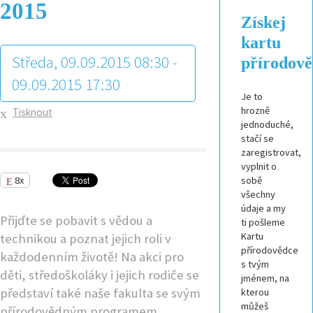
2015
Získej
kartu
Středa, 09.09.2015 08:30 -
přírodov
09.09.2015 17:30
Je to
hrozně
Tisknout
jednoduché,
stačí se
zaregistrovat,
vyplnit o
8x
sobě
všechny
údaje a my
Přijďte se pobavit s vědou a
ti pošleme
Kartu
technikou a poznat jejich roli v
přírodovědce
každodenním životě! Na akci pro
s tvým
děti, středoškoláky i jejich rodiče se
jménem, na
představí také naše fakulta se svým
kterou
můžeš
přírodovědným programem.