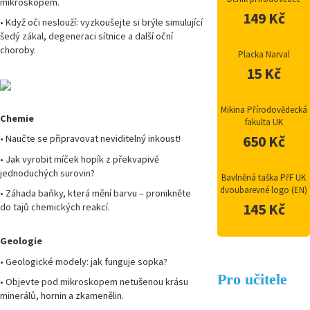
mikroskopem.
149 Kč
• Když oči neslouží: vyzkoušejte si brýle simulující
šedý zákal, degeneraci sítnice a další oční
choroby.
Placka Narval
15 Kč
Mikina Přírodovědecká
Chemie
fakulta UK
• Naučte se připravovat neviditelný inkoust!
650 Kč
• Jak vyrobit míček hopík z překvapivě
jednoduchých surovin?
Bavlněná taška PřF UK
dvoubarevné logo (EN)
• Záhada baňky, která mění barvu – pronikněte
145 Kč
do tajů chemických reakcí.
Geologie
• Geologické modely: jak funguje sopka?
Pro učitele
• Objevte pod mikroskopem netušenou krásu
minerálů, hornin a zkamenělin.