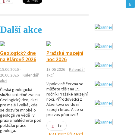
8x
Další akce
Geologický dne
Pražská muzejní
na Klárově 2026
noc 2026
19.06.2026 -
13.06.2026
Kalendář
20.06.2026
Kalendář
akcí
akcí
V polovině června se
můžete těšit na 19.
Česká geologická
ročník Pražské muzejní
služba srdečně zve na
noci. Přírodovědci z
Geologický den, akci
Albertova se do ní
pro malé i velké, kde
zapojí i letos. A co si
se dozvíte mnohé o
pro vás připravili?
geologii ve vědě i v
praxi a nahlédnete pod
pokličku práce
1x
geologa.
KALENDÁŘ AKCÍ