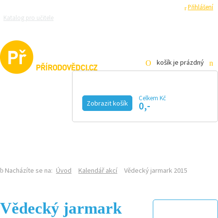
Registrace
Přihlášení
Katalog pro učitele
Zeptejte se přírodovědců
Razítková samoobsluha
Pro média
košík je prázdný
Celkem Kč
Zobrazit košík
0,-
KALENDÁŘ AKCÍ
MAGAZÍN
VIDEO
FOTOGALERIE
KE STAŽENÍ
E-SHOP
Nacházíte se na:
Úvod
Kalendář akcí
Vědecký jarmark 2015
Vědecký jarmark