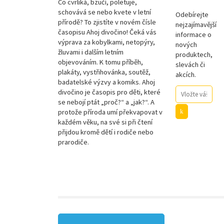
Co cvrliká, bzučí, poletuje,
schovává se nebo kvete v letní
Odebírejte
přírodě? To zjistíte v novém čísle
nejzajímavější
časopisu Ahoj divočino! Čeká vás
informace o
výprava za kobylkami, netopýry,
nových
žluvami i dalším letním
produktech,
objevováním. K tomu příběh,
slevách či
plakáty, vystřihovánka, soutěž,
akcích.
badatelské výzvy a komiks. Ahoj
divočino je časopis pro děti, které
se nebojí ptát „proč?“ a „jak?“. A
protože příroda umí překvapovat v
každém věku, na své si při čtení
přijdou kromě dětí i rodiče nebo
prarodiče.