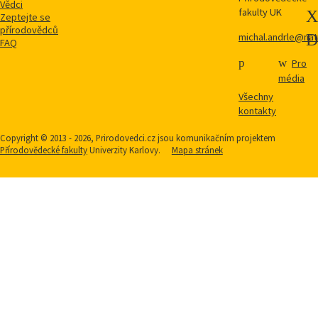
Vědci
fakulty UK
Zeptejte se
přírodovědců
michal.andrle@natu
FAQ
Pro
média
Všechny
kontakty
Copyright © 2013 - 2026, Prirodovedci.cz jsou komunikačním projektem
Přírodovědecké fakulty
Univerzity Karlovy.
Mapa stránek