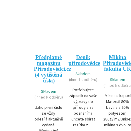
Předplatné
Deník
Mikina
magazínu
přírodovědce
Přírodověd
Přírodovědci.cz
fakulta U
Skladem
(4 vytištěná
(ihned k odběru)
Skladem
čísla)
(ihned k odběru
Potřebujete
Skladem
zápisník na vaše
Mikina s kapucí
(ihned k odběru)
výpravy do
Materiál 80%
Jako první číslo
přírody a za
bavlna a 20%
se vždy
poznáním?
polyester,
odesílá aktuálně
Chcete sbírat
280g/ m2 Unise
vydané.
razítka z …
mikina s dvojit
Předplatné
…