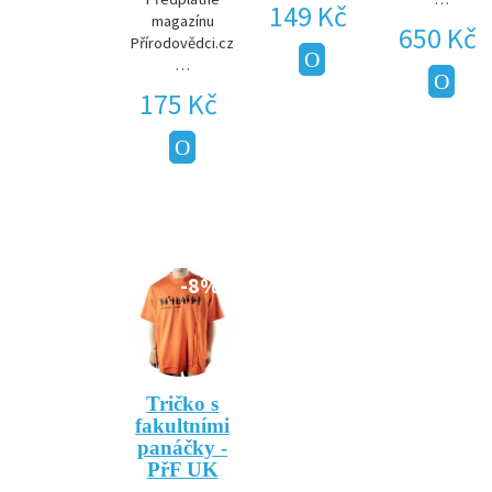
149 Kč
magazínu
650 Kč
Přírodovědci.cz
…
175 Kč
-8%
Tričko s
fakultními
panáčky -
PřF UK