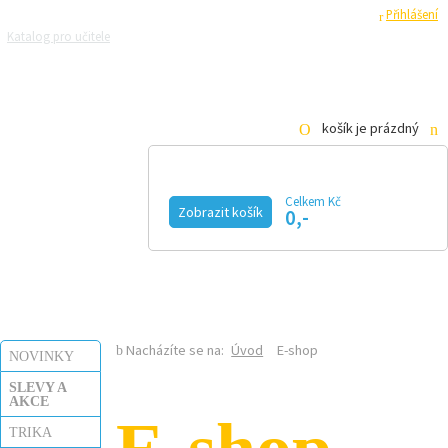
Registrace
Přihlášení
Katalog pro učitele
Zeptejte se přírodovědců
Razítková samoobsluha
Pro média
košík je prázdný
Celkem Kč
Zobrazit košík
0,-
KALENDÁŘ AKCÍ
MAGAZÍN
VIDEO
FOTOGALERIE
KE STAŽENÍ
E-SHOP
Nacházíte se na:
Úvod
E-shop
NOVINKY
SLEVY A
AKCE
TRIKA