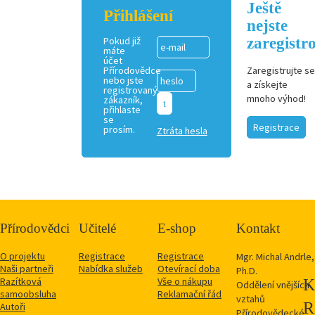
Ještě
Přihlášení
nejste
zaregistr
Pokud již
máte
účet
Přírodovědce
Zaregistrujte se
nebo jste
a získejte
registrovaný
mnoho výhod!
zákazník,
přihlaste
se
Registrace
prosím.
Ztráta hesla
Přírodovědci
Učitelé
E-shop
Kontakt
O projektu
Registrace
Registrace
Mgr. Michal Andrle,
Naši partneři
Nabídka služeb
Otevírací doba
Ph.D.
Razítková
Vše o nákupu
Oddělení vnějších
samoobsluha
Reklamační řád
vztahů
Autoři
Přírodovědecké