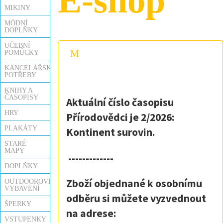
E-shop
MIKINY
MÓDNÍ
DOPLŇKY
UČEBNÍ
POMŮCKY
KANCELÁŘSKÉ
POTŘEBY
KNIHY A
ČASOPISY
Aktuální číslo časopisu
HRY
Přírodovědci je 2/2026:
PLAKÁTY
Kontinent surovin.
STARÉ
MAPY
-------------
DOPLŇKY
Zboží objednané k osobnímu
OUTDOOROVÉ
VYBAVENÍ
odběru si můžete vyzvednout
ŠPERKY
na adrese:
VSTUPENKY