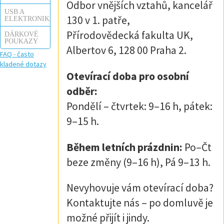
Odbor vnějších vztahů, kancelář
USB A
130 v 1. patře,
ELEKTRONIKA
Přírodovědecká fakulta UK,
DÁRKOVÉ
POUKAZY
Albertov 6, 128 00 Praha 2.
FAQ - často
kladené dotazy
Otevírací doba pro osobní
odběr:
Pondělí – čtvrtek: 9–16 h, pátek:
9–15 h.
Během letních prázdnin:
Po–Čt
beze změny (9–16 h), Pá 9–13 h.
Nevyhovuje vám otevírací doba?
Kontaktujte nás – po domluvě je
možné přijít i jindy.