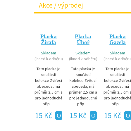
Akce / výprodej
Placka
Placka
Placka
Žirafa
Úhoř
Gazela
Skladem
Skladem
Skladem
(ihned k odběru)
(ihned k odběru)
(ihned k odběru
Tato placka je
Tato placka je
Tato placka je
součástí
součástí
součástí
kolekce Zvířecí
kolekce Zvířecí
kolekce Zvířec
abeceda, má
abeceda, má
abeceda, má
průměr 2,5 cm a
průměr 2,5 cm a
průměr 2,5 cm 
pro jednoduché
pro jednoduché
pro jednoduch
přip …
přip …
přip …
15 Kč
15 Kč
15 Kč