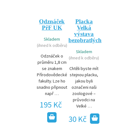
Odznáček
Placka
PřF UK
Velká
výstava
Skladem
bezobratlých
(ihned k odběru)
Skladem
Odznáček o
(ihned k odběru)
průměru 1,8 cm
se znakem
Chtěli byste mít
Přírodovědecké
stejnou placku,
fakulty. Lze ho
jakou byli
snadno připnout
označeni naši
např …
zoologové –
průvodci na
195 Kč
Velké …
30 Kč