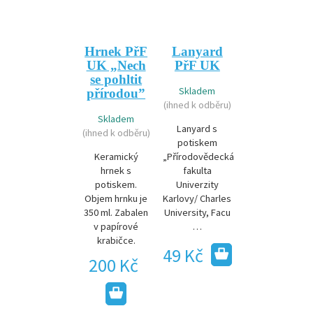
Hrnek PřF
Lanyard
UK „Nech
PřF UK
se pohltit
Skladem
přírodou”
(ihned k odběru)
Skladem
Lanyard s
(ihned k odběru)
potiskem
Keramický
„Přírodovědecká
hrnek s
fakulta
potiskem.
Univerzity
Objem hrnku je
Karlovy/ Charles
350 ml. Zabalen
University, Facu
v papírové
…
krabičce.
49 Kč
200 Kč