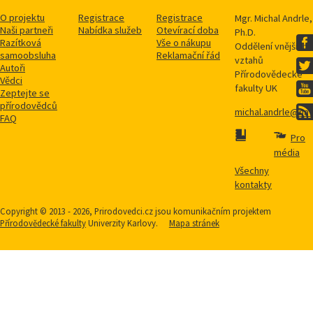
O projektu
Registrace
Registrace
Mgr. Michal Andrle,
Naši partneři
Nabídka služeb
Otevírací doba
Ph.D.
Razítková
Vše o nákupu
Oddělení vnějších
samoobsluha
Reklamační řád
vztahů
Autoři
Přírodovědecké
Vědci
fakulty UK
Zeptejte se
přírodovědců
michal.andrle@natu
FAQ
Pro
média
Všechny
kontakty
Copyright © 2013 - 2026, Prirodovedci.cz jsou komunikačním projektem
Přírodovědecké fakulty
Univerzity Karlovy.
Mapa stránek