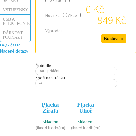
Skladem
ŠPERKY
0 Kč
VSTUPENKY
Novinka
Akce
949 Kč
USB A
ELEKTRONIKA
Výprodej
DÁRKOVÉ
POUKAZY
FAQ - často
kladené dotazy
Řadit dle
Data přidání
Zboží na stránku
24
Placka
Placka
Žirafa
Úhoř
Skladem
Skladem
(ihned k odběru)
(ihned k odběru)