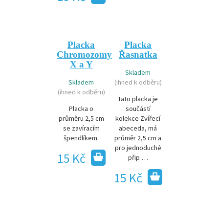
Placka
Placka
Chromozomy
Řasnatka
X a Y
Skladem
Skladem
(ihned k odběru)
(ihned k odběru)
Tato placka je
Placka o
součástí
průměru 2,5 cm
kolekce Zvířecí
se zavíracím
abeceda, má
špendlíkem.
průměr 2,5 cm a
pro jednoduché
15 Kč
přip …
15 Kč