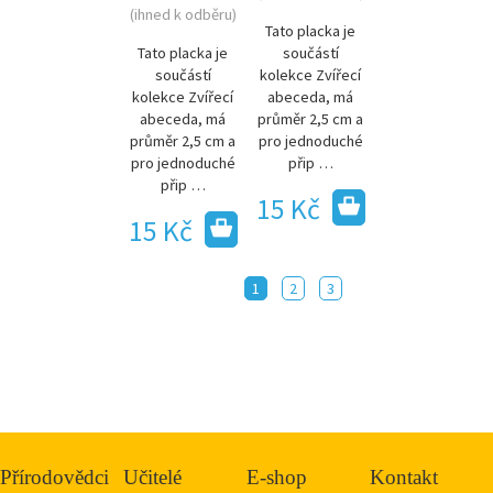
(ihned k odběru)
Tato placka je
Tato placka je
součástí
součástí
kolekce Zvířecí
kolekce Zvířecí
abeceda, má
abeceda, má
průměr 2,5 cm a
průměr 2,5 cm a
pro jednoduché
pro jednoduché
přip …
přip …
15 Kč
15 Kč
1
2
3
Přírodovědci
Učitelé
E-shop
Kontakt