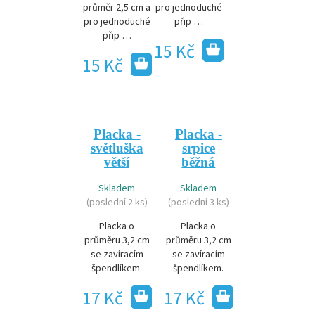
průměr 2,5 cm a
pro jednoduché
pro jednoduché
přip …
přip …
15 Kč
15 Kč
Placka -
Placka -
světluška
srpice
větší
běžná
Skladem
Skladem
(poslední 2 ks)
(poslední 3 ks)
Placka o
Placka o
průměru 3,2 cm
průměru 3,2 cm
se zavíracím
se zavíracím
špendlíkem.
špendlíkem.
17 Kč
17 Kč