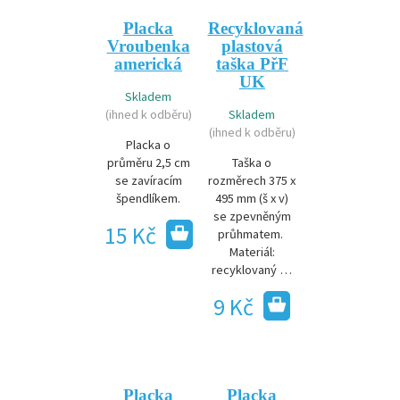
Placka
Recyklovaná
Vroubenka
plastová
americká
taška PřF
UK
Skladem
(ihned k odběru)
Skladem
(ihned k odběru)
Placka o
průměru 2,5 cm
Taška o
se zavíracím
rozměrech 375 x
špendlíkem.
495 mm (š x v)
se zpevněným
15 Kč
průhmatem.
Materiál:
recyklovaný …
9 Kč
Placka
Placka