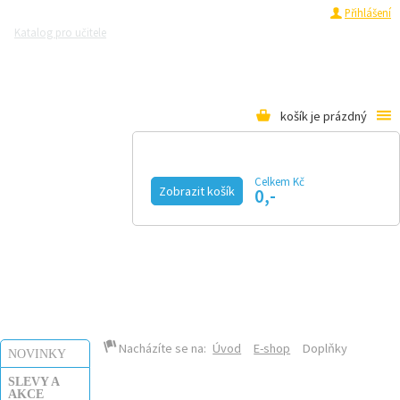
Registrace
Přihlášení
Katalog pro učitele
Zeptejte se přírodovědců
Razítková samoobsluha
Pro média
košík je prázdný
Celkem Kč
Zobrazit košík
0,-
KALENDÁŘ AKCÍ
MAGAZÍN
VIDEO
FOTOGALERIE
KE STAŽENÍ
E-SHOP
Nacházíte se na:
Úvod
E-shop
Doplňky
NOVINKY
SLEVY A
AKCE