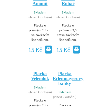
Amonit
Roháč
Skladem
Skladem
(ihned k odběru)
(ihned k odběru)
Placka o
Placka o
průměru 2,5 cm
průměru 2,5
se zavíracím
cmse zavíracím
špendlíkem.
špendlíkem.
15 Kč
15 Kč
Placka
Placka
Velemlok
Erlenmayerovy
baňky
Skladem
(ihned k odběru)
Skladem
(ihned k odběru)
Placka o
průměru 2,5 cm
Placka o