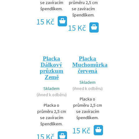
se zavíracím
průměru 2,5 cm
špendlíkem.
se zavíracím
špendlíkem.
15 Kč
15 Kč
Placka
Placka
Dálkový
Muchomůrka
průzkum
červená
Země
Skladem
Skladem
(ihned k odběru)
(ihned k odběru)
Placka o
Placka o
průměru 2,5 cm
průměru 2,5 cm
se zavíracím
se zavíracím
špendlíkem.
špendlíkem.
15 Kč
15 Kč