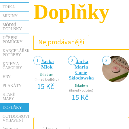
Doplňky
TRIKA
MIKINY
MÓDNÍ
DOPLŇKY
UČEBNÍ
Nejprodávanější
POMŮCKY
KANCELÁŘSKÉ
POTŘEBY
1.
2.
3.
Placka
Placka
KNIHY A
Mlok
Maria
ČASOPISY
Curie
Skladem
HRY
Sklodowska
(ihned k odběru)
15 Kč
PLAKÁTY
Skladem
(ihned k odběru)
STARÉ
15 Kč
MAPY
DOPLŇKY
OUTDOOROVÉ
VYBAVENÍ