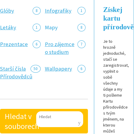
Získej
Glóby
Infografiky
8
1
kartu
přírodov
Letáky
Mapy
1
8
Je to
Prezentace
Pro zájemce
6
7
hrozně
o studium
jednoduché,
stačí se
zaregistrovat,
Starší čísla
Wallpapery
50
6
vyplnit o
Přírodovědců
sobě
všechny
údaje a my
ti pošleme
Kartu
přírodovědce
s tvým
Hledat v
jménem, na
souborech
kterou
můžeš