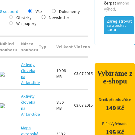
čerpat
mnoho
výhod
.
8 souborů
Vše
Dokumenty
Obrázky
Newsletter
Zaregistrovat
Wallpapery
se a získat
kartu
Náhled
Název
Typ
Velikost
Vloženo
souboru
souboru
Aktivity
človeka
10.06
JPG
Vybíráme z
03.07.2015
na
MB
e-shopu
Antarktíde
Aktivity
Deník přírodovědce
človeka
8.56
PDF
03.07.2015
149 Kč
na
MB
Antarktíde
Plán Vyšehradu
Mapa
195 Kč
evropské
538.2
PDF