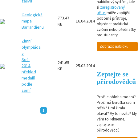
zálivu
nabídkový systém, kde
si
zaregistrovaný
učitel
může zapůjčit
Geologická
773.47
odborné přístroje,
PNG
mapa
16.04.2014
KB
objednat praktická
Barrandienu
cvičení nebo přednášky
pro studenty.
Zimní
Zobrazit nabídku
olympiáda
v
Soči
241.65
PNG
2014,
25.02.2014
KB
přehled
Zeptejte se
medailí
přírodovědců
podle
zemí
Proč je obloha modrá?
Proč má beruška sedm
teček? Umí žirafa
1
plavat? Vy to nevíte? My
vám to řekneme,
zeptejte se
přírodovědců.