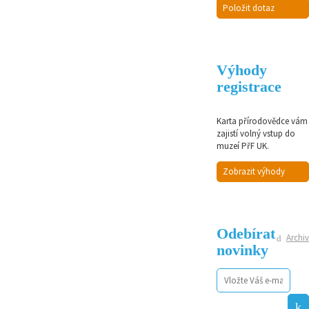
Položit dotaz
Výhody
registrace
Karta přírodovědce vám
zajistí volný vstup do
muzeí PřF UK.
Zobrazit výhody
Odebírat
Archiv
novinky