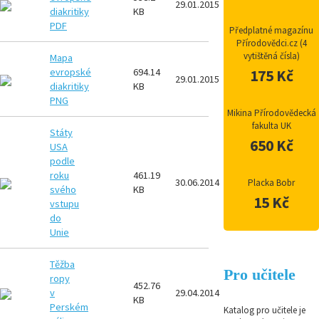
29.01.2015
diakritiky
KB
PDF
Předplatné magazínu
Přírodovědci.cz (4
vytištěná čísla)
Mapa
evropské
694.14
175 Kč
PNG
29.01.2015
diakritiky
KB
PNG
Mikina Přírodovědecká
fakulta UK
Státy
650 Kč
USA
podle
roku
461.19
PNG
30.06.2014
Placka Bobr
svého
KB
15 Kč
vstupu
do
Unie
Těžba
Pro učitele
ropy
452.76
PNG
v
29.04.2014
KB
Perském
Katalog pro učitele je