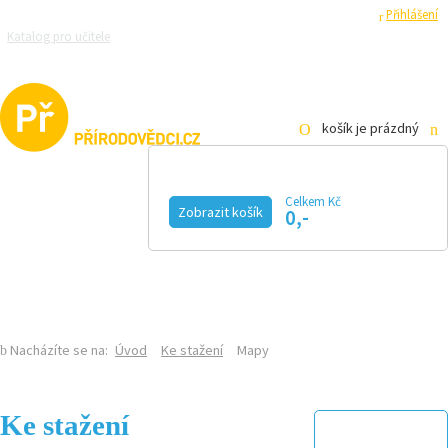
Registrace
Přihlášení
Katalog pro učitele
Zeptejte se přírodovědců
Razítková samoobsluha
Pro média
košík je prázdný
Celkem Kč
Zobrazit košík
0,-
KALENDÁŘ AKCÍ
MAGAZÍN
VIDEO
FOTOGALERIE
KE STAŽENÍ
E-SHOP
Nacházíte se na:
Úvod
Ke stažení
Mapy
Ke stažení