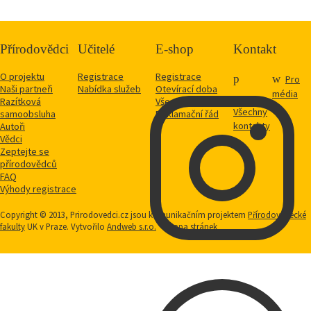
Přírodovědci
Učitelé
E-shop
Kontakt
O projektu
Registrace
Registrace
Pro
Naši partneři
Nabídka služeb
Otevírací doba
média
Razítková
Vše o nákupu
Všechny
samoobsluha
Reklamační řád
kontakty
Autoři
Vědci
Zeptejte se
přírodovědců
FAQ
Výhody registrace
Copyright © 2013, Prirodovedci.cz jsou komunikačním projektem
Přírodovědecké
fakulty
UK v Praze. Vytvořilo
Andweb s.r.o.
Mapa stránek