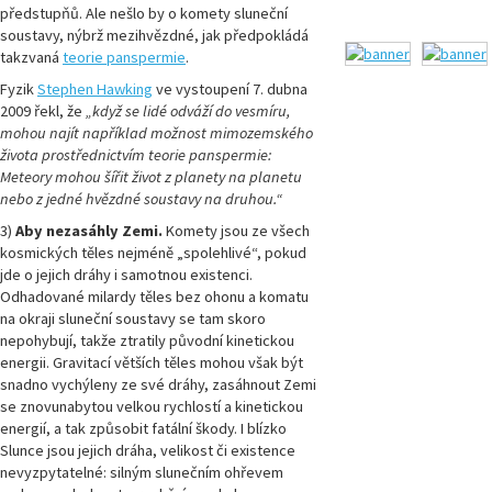
předstupňů. Ale nešlo by o komety sluneční
soustavy, nýbrž mezihvězdné, jak předpokládá
takzvaná
teorie panspermie
.
Fyzik
Stephen Hawking
ve vystoupení 7. dubna
2009 řekl, že
„když se lidé odváží do vesmíru,
mohou najít například možnost mimozemského
života prostřednictvím teorie panspermie:
Meteory mohou šířit život z planety na planetu
nebo z jedné hvězdné soustavy na druhou.“
3)
Aby nezasáhly Zemi.
Komety jsou ze všech
kosmických těles nejméně „spolehlivé“, pokud
jde o jejich dráhy i samotnou existenci.
Odhadované milardy těles bez ohonu a komatu
na okraji sluneční soustavy se tam skoro
nepohybují, takže ztratily původní kinetickou
energii. Gravitací větších těles mohou však být
snadno vychýleny ze své dráhy, zasáhnout Zemi
se znovunabytou velkou rychlostí a kinetickou
energií, a tak způsobit fatální škody. I blízko
Slunce jsou jejich dráha, velikost či existence
nevyzpytatelné: silným slunečním ohřevem