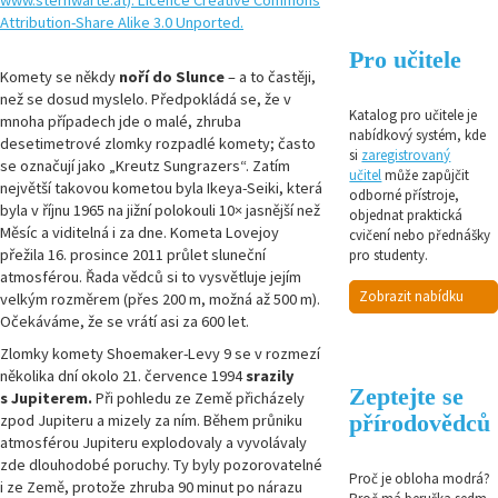
Pro učitele
Komety se někdy
noří do Slunce
– a to častěji,
než se dosud myslelo. Předpokládá se, že v
Katalog pro učitele je
mnoha případech jde o malé, zhruba
nabídkový systém, kde
desetimetrové zlomky rozpadlé komety; často
si
zaregistrovaný
se označují jako „Kreutz Sungrazers“. Zatím
učitel
může zapůjčit
největší takovou kometou byla Ikeya-Seiki, která
odborné přístroje,
byla v říjnu 1965 na jižní polokouli 10× jasnější než
objednat praktická
Měsíc a viditelná i za dne. Kometa Lovejoy
cvičení nebo přednášky
přežila 16. prosince 2011 průlet sluneční
pro studenty.
atmosférou. Řada vědců si to vysvětluje jejím
Zobrazit nabídku
velkým rozměrem (přes 200 m, možná až 500 m).
Očekáváme, že se vrátí asi za 600 let.
Zlomky komety Shoemaker-Levy 9 se v rozmezí
několika dní okolo 21. července 1994
srazily
Zeptejte se
s Jupiterem.
Při pohledu ze Země přicházely
přírodovědců
zpod Jupiteru a mizely za ním. Během průniku
atmosférou Jupiteru explodovaly a vyvolávaly
zde dlouhodobé poruchy. Ty byly pozorovatelné
Proč je obloha modrá?
i ze Země, protože zhruba 90 minut po nárazu