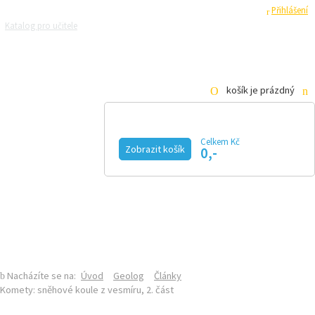
Registrace
Přihlášení
Katalog pro učitele
Zeptejte se přírodovědců
Razítková samoobsluha
Pro média
košík je prázdný
Celkem Kč
GEOLOG
Zobrazit košík
0,-
KALENDÁŘ AKCÍ
MAGAZÍN
VIDEO
FOTOGALERIE
KE STAŽENÍ
E-SHOP
SEKCE GEOLOGIE NA PŘF UK
ČLÁNKY
Nacházíte se na:
Úvod
Geolog
Články
Komety: sněhové koule z vesmíru, 2. část