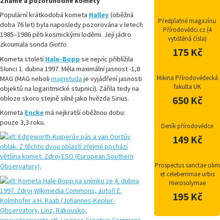
Známé a pozoruhodné komety
Populární krátkodobá kometa
Halley
(oběžná
Předplatné magazínu
doba 76 let) byla naposledy pozorována v letech
Přírodovědci.cz (4
1985–1986 pěti kosmickými loděmi. Její jádro
vytištěná čísla)
zkoumala sonda
Giotto
.
175 Kč
Kometa století
Hale-Bopp
se nejvíc přiblížila
Slunci 1. dubna 1997. Měla maximální jasnost -1,8
Mikina Přírodovědecká
MAG (MAG neboli
magnituda
je vyjádření jasnosti
fakulta UK
objektů na logaritmické stupnici). Zářila tedy na
obloze skoro stejně silně jako hvězda Sirius.
650 Kč
Kometa
Encke
má nejkratší oběžnou dobu:
pouze 3,3 roku.
Deník přírodovědce
149 Kč
Prospectus sanctae olim
et celeberrimae urbis
Hierosolymae
195 Kč