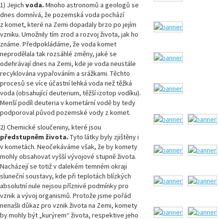
1) Jejich
voda.
Mnoho astronomů a geologů se
dnes domnívá, že pozemská voda pochází
z komet, které na Zemi dopadaly brzo po jejím
vzniku. Umožnily tím zrod a rozvoj života, jak ho
známe. Předpokládáme, že voda komet
neprodělala tak rozsáhlé změny, jaké se
odehrávají dnes na Zemi, kde je voda neustále
recyklována vypařováním a srážkami. Těchto
procesů se více účastní lehká voda než těžká
voda (obsahující deuterium, těžší izotop vodíku).
Menší podíl deuteria v kometární vodě by tedy
podporoval původ pozemské vody z komet.
2) Chemické sloučeniny, které jsou
předstupněm života.
Tyto látky
byly zjištěny i
v kometách. Neočekáváme však, že by komety
mohly obsahovat vyšší vývojové stupně života.
Nacházejí se totiž v dalekém temném okraji
sluneční soustavy, kde při teplotách blízkých
absolutní nule nejsou příznivé podmínky pro
vznik a vývoj organismů. Protože jsme pořád
nenašli důkaz pro vznik života na Zemi, komety
by mohly být „kurýrem“ života, respektive jeho