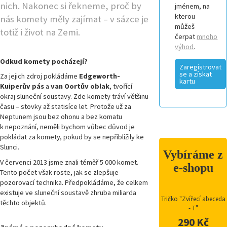
nich. Nakonec si řekneme, proč by
jménem, na
kterou
nás komety měly zajímat – v sázce je
můžeš
totiž i život na Zemi.
čerpat
mnoho
výhod
.
Odkud komety pocházejí?
Zaregistrovat
se a získat
Za jejich zdroj pokládáme
Edgeworth-
kartu
Kuiperův pás
a
van Oortův oblak
,
tvořící
okraj sluneční soustavy. Zde komety tráví většinu
času – stovky až statisíce let. Protože už za
Neptunem jsou bez ohonu a bez komatu
k nepoznání, neměli bychom vůbec důvod je
pokládat za komety, pokud by se nepřiblížily ke
Slunci.
Vybíráme z
V červenci 2013 jsme znali téměř 5 000 komet.
e-shopu
Tento počet však roste, jak se zlepšuje
pozorovací technika. Předpokládáme, že celkem
existuje ve sluneční soustavě zhruba miliarda
Tričko "Zvířecí abeceda
těchto objektů.
- T"
290 Kč