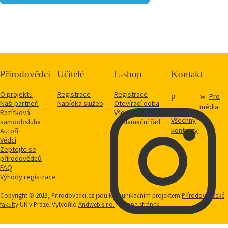
Přírodovědci
Učitelé
E-shop
Kontakt
O projektu
Registrace
Registrace
Pro
Naši partneři
Nabídka služeb
Otevírací doba
média
Razítková
Vše o nákupu
Všechny
samoobsluha
Reklamační řád
kontakty
Autoři
Vědci
Zeptejte se
přírodovědců
FAQ
Výhody registrace
Copyright © 2013, Prirodovedci.cz jsou komunikačním projektem
Přírodovědecké
fakulty
UK v Praze. Vytvořilo
Andweb s.r.o.
Mapa stránek