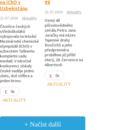
na IChO v
#8
Uzbekistánu
21.07.2026
Aktuality
21.07.2026
Aktuality
Osmý díl
přírodovědného
Čtveřice českých
seriálu Petra Jana
středoškoláků
Juračky má název
vybojovala na letošní
Tajemné druhy
Mezinárodní chemické
živočichů a jeho
olympiádě (IChO) v
předpremiéra
uzbeckém Taškentu
proběhne již příští
kompletní sadu
úterý, 28. července na
medailí. V náročné
Albertově.
konkurenci získaly
české naděje jedno
0x
zlato, dvě stříbra a
jeden bronz.
AKTUALITY
0x
AKTUALITY
+ Načíst další