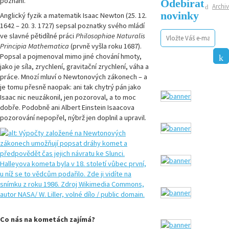
poznání.
Odebírat
Archiv
novinky
Anglický fyzik a matematik Isaac Newton (25. 12.
1642 – 20. 3. 1727) sepsal poznatky svého mládí
ve slavné pětidílné práci
Philosophiae Naturalis
Principia Mathematica
(prvně vyšla roku 1687).
Popsal a pojmenoval mimo jiné chování hmoty,
jako je síla, zrychlení, gravitační zrychlení, váha a
práce. Mnozí mluví o Newtonových zákonech – a
je tomu přesně naopak: ani tak chytrý pán jako
Isaac nic neuzákonil, jen pozoroval, a to moc
dobře. Podobně ani Albert Einstein Isaacova
pozorování nepopřel, nýbrž jen doplnil a upravil.
Co nás na kometách zajímá?