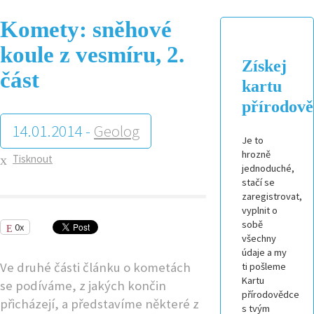
Komety: sněhové
koule z vesmíru, 2.
Získej
část
kartu
přírodov
14.01.2014 -
Geolog
Je to
hrozně
Tisknout
jednoduché,
stačí se
zaregistrovat,
vyplnit o
sobě
0x
všechny
údaje a my
Ve druhé části článku o kometách
ti pošleme
Kartu
se podíváme, z jakých končin
přírodovědce
přicházejí, a představíme některé z
s tvým