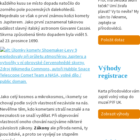
Proč má beruška sedm
každého kusu se místo dopadu natočilo do
teček? Umí žirafa
zorného pole pozemských dalekohledů.
plavat? Vy to nevíte? My
Nejednalo se však o první známou kolizi komety
vám to řekneme,
s Jupiterem. Jako první zaznamenal takovou
zeptejte se
událost slavný italský astronom Giovanni Cassini.
přírodovědců.
Skvrna způsobená tímto dopadem byla vidět 5.
Položit dotaz
až 23. prosince 1690.
Výhody
registrace
Karta přírodovědce vám
Jako celý kosmos a mikrokosmos, i komety se
zajistí volný vstup do
muzeí PřF UK.
chovají podle svých vlastností nezávisle na nás.
Nevěřme těm, kdo kometami straší neznalé a na
Zobrazit výhody
neznalosti se snaží vydělat. Při objevování
vlastností onoho chování nazýváme některé
závislosti zákony.
Zákony
ale příroda nemá, ty
jsou lidské, a proto se vyvíjejí se stupněm