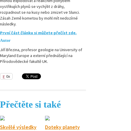
mohou explodovat a reakčním pohybem
vystřikujích plynů se vychýlit z dráhy,
rozpadnout se na kusy nebo zmizet ve Slunci.
Zásah Země kometou by mohl mít nedozírné
následky.
První část článku si můžete přečíst zde.
Autor
Jiří Březina, profesor geologie na University of
Maryland Europe a externí přednášející na
Přírodovědecké fakultě UK.
0x
Přečtěte si také
Skvělé výsledky
Doteky planety