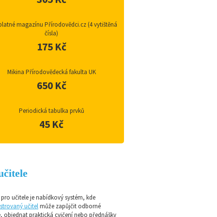
latné magazínu Přírodovědci.cz (4 vytištěná
čísla)
175 Kč
Mikina Přírodovědecká fakulta UK
650 Kč
Periodická tabulka prvků
45 Kč
učitele
pro učitele je nabídkový systém, kde
strovaný učitel
může zapůjčit odborné
e, objednat praktická cvičení nebo přednášky