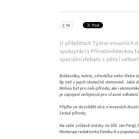
0x
U příležitosti Týdne invazních 
spolupráci s Přírodovědeckou 
speciální debatu s pěticí odbor
Bolševníky, nutrie, střevlička nebo třeba 
líp než v jejich skutečné domovině. Jaké da
Mohou být pro naši přírodu, ale i ekonomik
je zapojení veřejnosti pro včasné odhalení
Přijďte se dozvědět více o invazních druz
české přírody.
Na vaše zvídavé otázky se těší
Jan Pergl
,
Moderuje redaktorka Deníku N a populariz