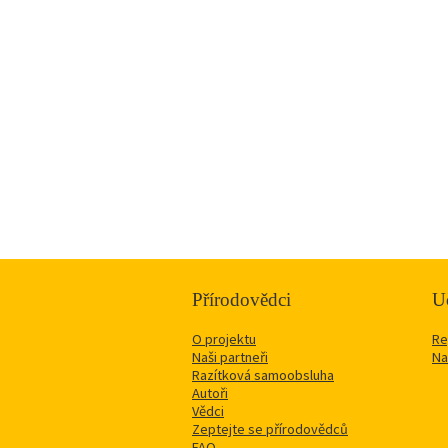
Přírodovědci
Uč
O projektu
Re
Naši partneři
Na
Razítková samoobsluha
Autoři
Vědci
Zeptejte se přírodovědců
FAQ