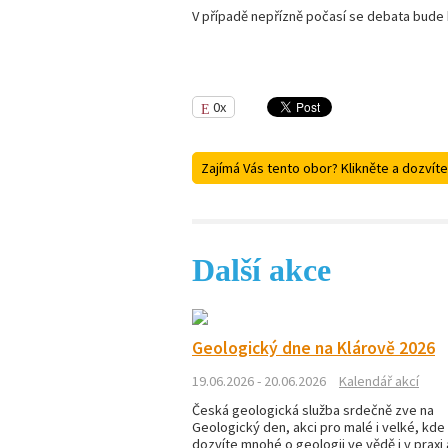
V případě nepřízně počasí se debata bude 
0x
Zajímá Vás tento obor? Klikněte a dozvíte
Další akce
Geologický dne na Klárově 2026
19.06.2026 - 20.06.2026
Kalendář akcí
Česká geologická služba srdečně zve na
Geologický den, akci pro malé i velké, kde
dozvíte mnohé o geologii ve vědě i v praxi 