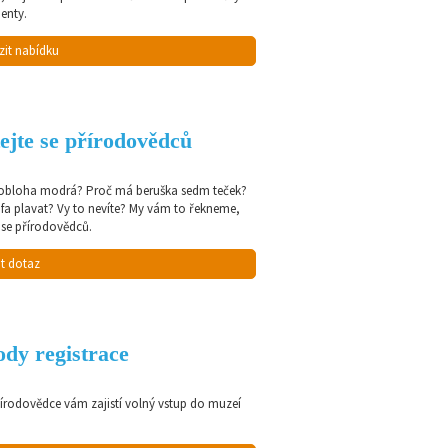
enty.
zit nabídku
ejte se přírodovědců
 obloha modrá? Proč má beruška sedm teček?
afa plavat? Vy to nevíte? My vám to řekneme,
 se přírodovědců.
t dotaz
dy registrace
řírodovědce vám zajistí volný vstup do muzeí