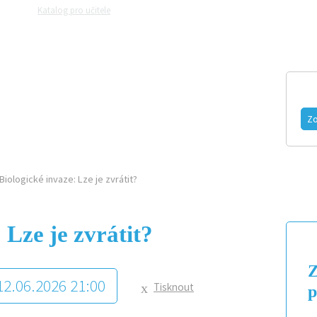
Katalog pro učitele
Zeptejte se přírodovědců
Razítková samoobslu
MAGAZÍN
VIDEO
FOTOGALERIE
Zo
Biologické invaze: Lze je zvrátit?
 Lze je zvrátit?
Z
 12.06.2026 21:00
Tisknout
p