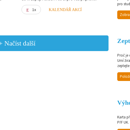
pro stud
1x
KALENDÁŘ AKCÍ
Zobra
Zept
+ Načíst další
Proč je
Umí žir
zeptejte
Položi
Výho
Karta p
PřF UK.