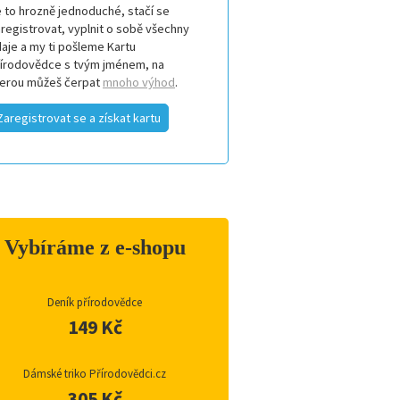
 to hrozně jednoduché, stačí se
registrovat, vyplnit o sobě všechny
aje a my ti pošleme Kartu
řírodovědce s tvým jménem, na
terou můžeš čerpat
mnoho výhod
.
Zaregistrovat se a získat kartu
Vybíráme z e-shopu
Deník přírodovědce
149 Kč
Dámské triko Přírodovědci.cz
305 Kč