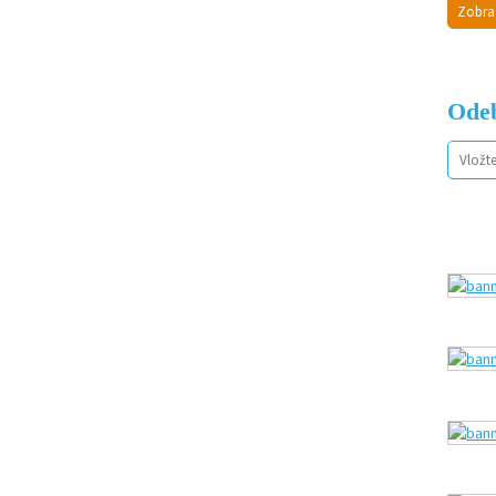
Zobra
Odeb