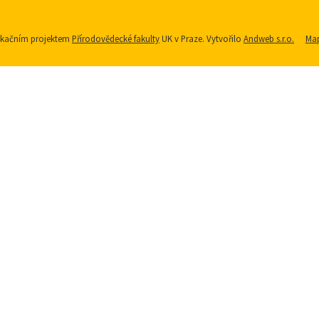
nikačním projektem
Přírodovědecké fakulty
UK v Praze. Vytvořilo
Andweb s.r.o.
Map