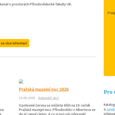
konat v prostorách Přírodovědecké fakulty UK.
Předp
 se více informací
Pražská muzejní noc 2026
Pro 
13.06.2026
Kalendář akcí
Katalog 
V polovině června se můžete těšit na 19. ročník
si
zaregi
 se
Pražské muzejní noci. Přírodovědci z Albertova se
a
do ní zapojí i letos. A co si pro vás připravili?
přístroj