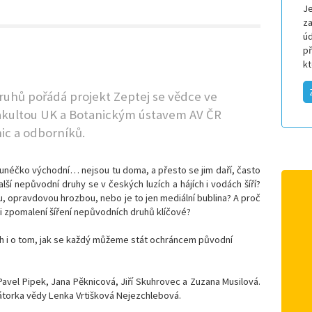
Je
za
úd
p
k
druhů pořádá projekt Zeptej se vědce ve
fakultou UK a Botanickým ústavem AV ČR
nic a odborníků.
slunéčko východní… nejsou tu doma, a přesto se jim daří, často
lší nepůvodní druhy se v českých luzích a hájích i vodách šíří?
u, opravdovou hrozbou, nebo je to jen mediální bublina? A proč
 i zpomalení šíření nepůvodních druhů klíčové?
ích i o tom, jak se každý můžeme stát ochráncem původní
Pavel Pipek
,
Jana Pěknicová
,
Jiří Skuhrovec
a
Zuzana Musilová
.
átorka vědy
Lenka Vrtišková Nejezchlebová
.