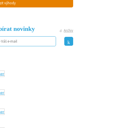
zit výhody
írat novinky
Archiv