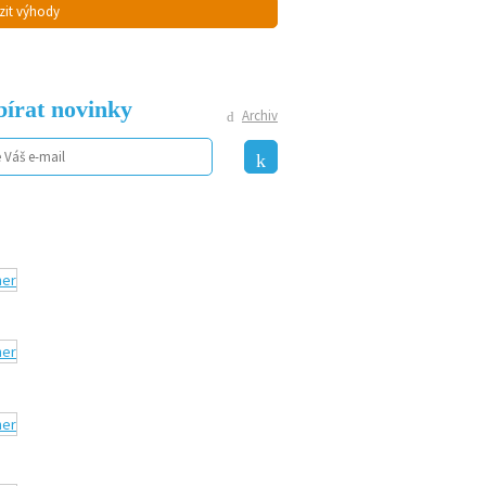
zit výhody
írat novinky
Archiv