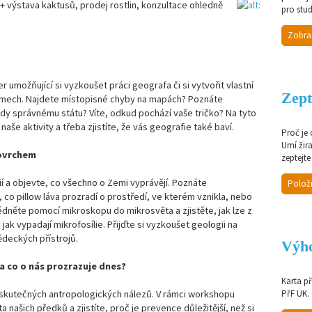
+ výstava kaktusů, prodej rostlin, konzultace ohledně
pro stud
Zobra
r umožňující si vyzkoušet práci geografa či si vytvořit vlastní
Zept
émech. Najdete místopisné chyby na mapách? Poznáte
dy správnému státu? Víte, odkud pochází vaše tričko? Na tyto
naše aktivity a třeba zjistíte, že vás geografie také baví.
Proč je
Umí žir
povrchem
zeptejte
ií a objevte, co všechno o Zemi vyprávějí. Poznáte
Položi
 co pillow láva prozradí o prostředí, ve kterém vznikla, nebo
édněte pomocí mikroskopu do mikrosvěta a zjistěte, jak lze z
jak vypadají mikrofosílie. Přijďte si vyzkoušet geologii na
ědeckých přístrojů.
Výho
 a co o nás prozrazuje dnes?
Karta p
 a skutečných antropologických nálezů. V rámci workshopu
PřF UK.
 našich předků a zjistíte, proč je prevence důležitější, než si