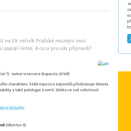
Je
za
úd
p
k
t na 19. ročník Pražské muzejní noci.
zapojí i letos. A co si pro vás připravili?
čná 7) - nutná rezervace (kapacita 20 lidí)
ckého charakteru. Stálá expozice exponátů představuje témata
ability a také patologie a smrti. Sbírka ve své celistvosti
akce/aktuality
emě
(Albertov 6)