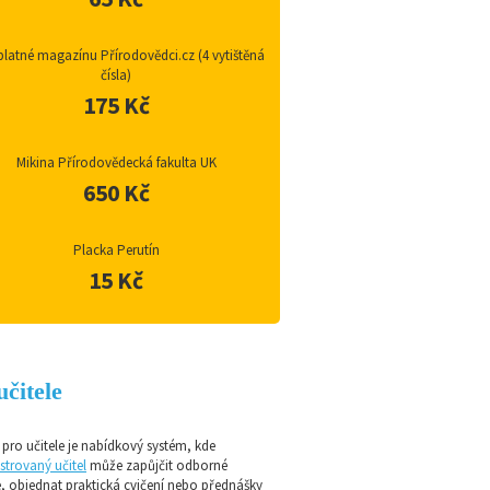
latné magazínu Přírodovědci.cz (4 vytištěná
čísla)
175 Kč
Mikina Přírodovědecká fakulta UK
650 Kč
Placka Perutín
15 Kč
učitele
pro učitele je nabídkový systém, kde
strovaný učitel
může zapůjčit odborné
e, objednat praktická cvičení nebo přednášky