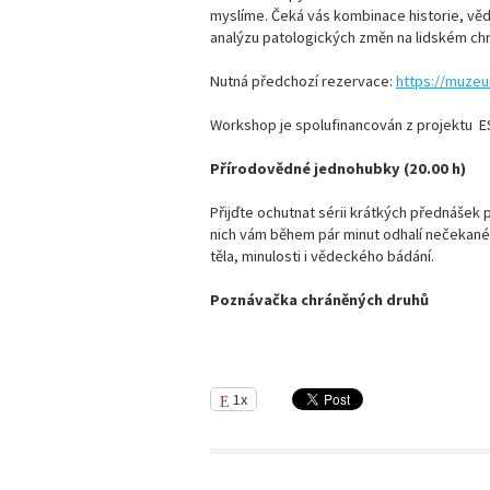
myslíme. Čeká vás kombinace historie, věd
analýzu patologických změn na lidském ch
Nutná předchozí rezervace:
https://muzeu
Workshop je spolufinancován z projektu ES
Přírodovědné jednohubky (20.00 h)
Přijďte ochutnat sérii krátkých přednášek 
nich vám během pár minut odhalí nečekané so
těla, minulosti i vědeckého bádání.
Poznávačka chráněných druhů
1x