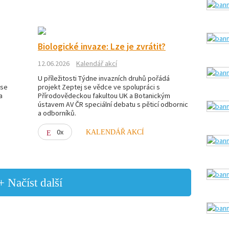
Biologické invaze: Lze je zvrátit?
12.06.2026
Kalendář akcí
U příležitosti Týdne invazních druhů pořádá
 se
projekt Zeptej se vědce ve spolupráci s
a
Přírodovědeckou fakultou UK a Botanickým
ústavem AV ČR speciální debatu s pěticí odbornic
a odborníků.
0x
KALENDÁŘ AKCÍ
+ Načíst další